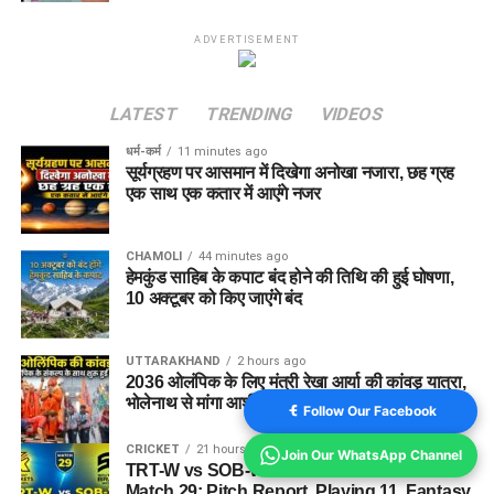
ADVERTISEMENT
LATEST
TRENDING
VIDEOS
धर्म-कर्म
11 minutes ago
सूर्यग्रहण पर आसमान में दिखेगा अनोखा नजारा, छह ग्रह
एक साथ एक कतार में आएंगे नजर
CHAMOLI
44 minutes ago
हेमकुंड साहिब के कपाट बंद होने की तिथि की हुई घोषणा,
10 अक्टूबर को किए जाएंंगे बंद
UTTARAKHAND
2 hours ago
2036 ओलंपिक के लिए मंत्री रेखा आर्या की कांवड़ यात्रा,
भोलेनाथ से मांगा आशीर्वाद
Follow Our Facebook
CRICKET
21 hours ago
Join Our WhatsApp Channel
TRT-W vs SOB-W Dream11 Prediction
Match 29: Pitch Report, Playing 11, Fantasy