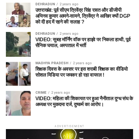
रहमानुल्लाह गुरबाज
Disclaimer (अस्वीकरण)
ऑलराउंडर
Nat Sciver-Brunt, Ashleigh
DEHRADUN
2 years ago
उत्तराखंड: पूर्व सीएम त्रिवेंद्र सिंह रावत और डीजीपी
Gardner, Heather Graham
यह फैंटेसी टीम लेखक के विश्लेषण, आंकड़ों और खेल के ज्ञान पर आधारित
अभिनव कुमार आमने-सामने, त्रिवेंद्र ने आखिर क्यों DGP
Option 2: Grand League / Mega
गेंदबाज
Lauren Bell (VC)
, Alana King,
को दी हद में रहने की सलाह ?
है। अपनी फैंटेसी टीम बनाते समय बताए गए बिंदुओं का ध्यान रखें और अपने
Kate Cross, Tilly Corteen-
Contest Team (High Risk – High
जोखिम पर फैसला लें।
Coleman
DEHRADUN
2 years ago
VIDEO: सुबह मॉर्निंग वॉक पर हाइवे पर निकला हाथी, पूर्व
Reward)
सैनिक घयाल, अस्पताल में भर्ती
कप्तान (C):
Smriti Mandhana
Wicket-keeper:
रहमानुल्लाह गुरबाज
MADHYA PRADESH
2 years ago
उपकप्तान (VC):
Lauren Bell
Batters:
सिदीकुल्लाह अतल, हशमतुल्लाह शाहिदी, केड
शिक्षक दिवस के अवसर पर इस शराबी शिक्षक का वीडियो
कारमाइकल, हैरी टेक्टर
सोशल मिडिया पर जमकर हो रहा वायरल !
Fantasy Cricket Expert
All-rounders:
अजमतुल्लाह उमरजई, कर्टिस कैम्फर
Winning Tips (फैंटेसी क्रिकेट गुरु
CRIME
2 years ago
Bowlers:
राशिद खान (C), मार्क अडायर (VC), अल्लाह
VIDEO: महिला की शिकायत पर हुआ नैनीताल दुग्ध संघ के
गजनफर, गेविन होई
अध्यक्ष पर मुकदमा दर्ज, दुष्कर्म का आरोप।
मंत्र)
Captain Choice:
राशिद
ऑलराउंडर्स पर दें ज्यादा जोर:
The Hundred फॉर्मेट में 100 गेंदें
ADVERTISEMENT
खान
ही होती हैं, इसलिए उन ऑलराउंडर्स को अपनी टीम में प्राथमिकता
दें जो टॉप 4 में बल्लेबाजी करते हैं और कम से कम 15-20 गेंदें