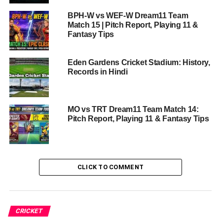
2. सुनील नरेन (KKR)
BPH-W vs WEF-W Dream11 Team
Match 15 | Pitch Report, Playing 11 &
3. जैकब बेथल (RCB)
Fantasy Tips
4. वरुण चक्रवर्ती (KKR)
Eden Gardens Cricket Stadium: History,
Records in Hindi
RCB vs KKR Dream11 Team (Suggested
Combinations)
टीम 1: स्मॉल लीग (H2H & 3-4 Members)
MO vs TRT Dream11 Team Match 14:
Pitch Report, Playing 11 & Fantasy Tips
टीम 2: ग्रैंड लीग (Mega Contest)
प्रमुख खिलाड़ी बैटल (Player Battles to Watch)
विशेषज्ञों की राय
CLICK TO COMMENT
मैच प्रेडिक्शन (Who will win?)
महत्वपूर्ण सूचना (Disclaimer)
CRICKET
अक्सर पूछे जाने वाले प्रश्न (FAQs)