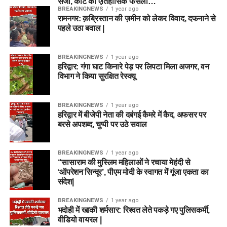
सजा, कोर्ट का ऐतिहासिक फैसला…
BREAKINGNEWS
1 year ago
रामनगर: क़ब्रिस्तान की ज़मीन को लेकर विवाद, दफनाने से
पहले उठा बवाल |
BREAKINGNEWS
1 year ago
हरिद्वार: गंगा घाट किनारे पेड़ पर लिपटा मिला अजगर, वन
विभाग ने किया सुरक्षित रेस्क्यू
BREAKINGNEWS
1 year ago
हरिद्वार में बीजेपी नेता की दबंगई कैमरे में कैद, अफसर पर
बरसे अपशब्द, चुप्पी पर उठे सवाल
BREAKINGNEWS
1 year ago
“सासाराम की मुस्लिम महिलाओं ने रचाया मेहंदी से
‘ऑपरेशन सिन्दूर’, पीएम मोदी के स्वागत में गूंजा एकता का
संदेश|
BREAKINGNEWS
1 year ago
भदोही में खाकी शर्मसार: रिश्वत लेते पकड़े गए पुलिसकर्मी,
वीडियो वायरल |