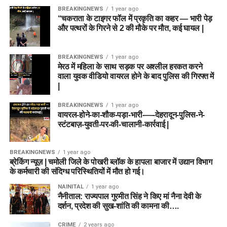
BREAKINGNEWS
1 year ago
“चकराता के टाइगर फॉल में प्रकृति का कहर — भारी पेड़
और पत्थरों के गिरने से 2 की मौके पर मौत, कई घायल |
BREAKINGNEWS
1 year ago
मेरठ में महिला के साथ सड़क पर अश्लील हरकत करने
वाला युवक वीडियो वायरल होने के बाद पुलिस की गिरफ्त में
|
BREAKINGNEWS
1 year ago
वायरल-होने-का-शौक-पड़ा-भारी-—-देहरादून-पुलिस-ने-
स्टंटबाज़-युवती-पर-की-चालानी-कार्रवाई |
BREAKINGNEWS
1 year ago
ब्रेकिंग न्यूज़ | चमोली जिले के पोखरी ब्लॉक के हापला बाजार में उद्यान विभाग
के कर्मचारी की संदिग्ध परिस्थितियों में मौत हो गई।
NAINITAL
1 year ago
नैनीताल: राज्यपाल गुरमीत सिंह ने किए मां नैना देवी के
दर्शन, प्रदेश की सुख-शांति की कामना की….
CRIME
2 years ago