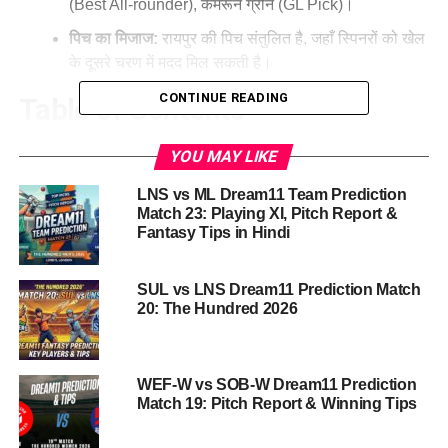
(Best All-rounder), कैमरून ग्रीन (GL Pick)।
पिच का मिजाज:
रायपुर की पिच संतुलित है, जहाँ स्पिनरों को खेल
के दूसरे चरण में मदद मिल सकती है।
CONTINUE READING
Table of Contents
YOU MAY LIKE
RCB vs KKR Dream11 Team IPL 2026 Match 57
Overview
LNS vs ML Dream11 Team Prediction
Match 23: Playing XI, Pitch Report &
पिच रिपोर्ट: शहीद वीर नारायण सिंह स्टेडियम, रायपुर
Fantasy Tips in Hindi
टीमों का हालिया प्रदर्शन और पॉइंट्स टेबल की स्थिति
संभावित प्लेइंग XI (Probable Playing XI)
SUL vs LNS Dream11 Prediction Match
20: The Hundred 2026
Royal Challengers Bengaluru (RCB)
Kolkata Knight Riders (KKR)
WEF-W vs SOB-W Dream11 Prediction
Match 19: Pitch Report & Winning Tips
Dream11 फैंटेसी क्रिकेट टिप्स: टॉप पिक्स
1. विराट कोहली (RCB)