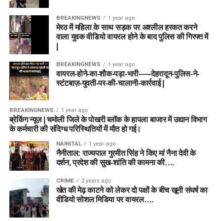
ऑलराउंडर
Nat Sciver-Brunt (C)
,
Option 1: Small League / Head-to-
Ashleigh Gardner (VC)
,
आज के मैच की भविष्यवाणी (TRT vs
BREAKINGNEWS
1 year ago
Head Team (Safe Team)
Georgia Adams, Chloe Tryon
मेरठ में महिला के साथ सड़क पर अश्लील हरकत करने
वाला युवक वीडियो वायरल होने के बाद पुलिस की गिरफ्त में
SOB Match Winner Prediction)
गेंदबाज
Alana King, Lauren Bell,
|
Wicket-keeper:
रहमानुल्लाह गुरबाज, लोर्कन टकर
Kirstie Gordon
टीम संतुलन, हालिया प्रदर्शन और घरेलू मैदान के फायदे को देखते हुए
ट्रेंट
Batters:
इब्राहिम जादरान (C), पॉल स्टर्लिंग, एंड्रयू बालबर्नी
BREAKINGNEWS
1 year ago
रॉकेट्स (Trent Rockets)
के यह मुकाबला जीतने की संभावना लगभग
वायरल-होने-का-शौक-पड़ा-भारी-—-देहरादून-पुलिस-ने-
All-rounders:
अजमतुल्लाह उमरजई (VC), कर्टिस कैम्फर
कप्तान (C):
Nat Sciver-Brunt
स्टंटबाज़-युवती-पर-की-चालानी-कार्रवाई |
60%
है। हालांकि, यदि साउर्दर्न ब्रेव के शीर्ष क्रम के बल्लेबाज अच्छा
प्रदर्शन करते हैं, तो मुकाबला काफी रोमांचक हो सकता है।
Bowlers:
राशिद खान, फजलहक फारूकी, मार्क अडायर, जे
उपकप्तान (VC):
Ashleigh Gardner
मुंद्रा
BREAKINGNEWS
1 year ago
ब्रेकिंग न्यूज़ | चमोली जिले के पोखरी ब्लॉक के हापला बाजार में उद्यान विभाग
Team 2: Grand League / Mega
निष्कर्ष (Conclusion)
के कर्मचारी की संदिग्ध परिस्थितियों में मौत हो गई।
Captain Choice:
इब्राहिम
Contest Team
NAINITAL
1 year ago
TRT vs SOB Dream11 Prediction Match 29 के इस विश्लेषण में
जादरान / राशिद खान
नैनीताल: राज्यपाल गुरमीत सिंह ने किए मां नैना देवी के
हमने आपको पिच रिपोर्ट, खिलाड़ियों के फॉर्म, संभावित प्लेइंग 11 और हेड-
दर्शन, प्रदेश की सुख-शांति की कामना की….
कैटेगिरी
खिलाड़ी
टू-हेड आंकड़ों के आधार पर सर्वश्रेष्ठ फैंटेसी कॉम्बिनेशन प्रदान किया है।
CRIME
2 years ago
विकेटकीपर
Beth Mooney
Vice-Captain Choice:
फैंटेसी खेल में जोखिम शामिल होता है, इसलिए टॉस के बाद आधिकारिक
खेत की मेढ़ काटने को लेकर दो पक्षों के बीच खूनी संघर्ष का
प्लेइंग 11 आने पर अपनी टीम में अंतिम बदलाव अवश्य करें।
बल्लेबाज
Smriti Mandhana (C)
, Maia
वीडियो सोशल मिडिया पर वायरल….
अजमतुल्लाह उमरजई /
Bouchier, Sophia Dunkley