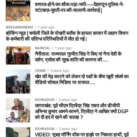
वायरल-होने-का-शौक-पड़ा-भारी-—-देहरादून-पुलिस-ने-
स्टंटबाज़-युवती-पर-की-चालानी-कार्रवाई |
BREAKINGNEWS
1 year ago
ब्रेकिंग न्यूज़ | चमोली जिले के पोखरी ब्लॉक के हापला बाजार में उद्यान विभाग
के कर्मचारी की संदिग्ध परिस्थितियों में मौत हो गई।
NAINITAL
1 year ago
नैनीताल: राज्यपाल गुरमीत सिंह ने किए मां नैना देवी के
दर्शन, प्रदेश की सुख-शांति की कामना की….
CRIME
2 years ago
खेत की मेढ़ काटने को लेकर दो पक्षों के बीच खूनी संघर्ष का
वीडियो सोशल मिडिया पर वायरल….
DEHRADUN
2 years ago
उत्तराखंड: पूर्व सीएम त्रिवेंद्र सिंह रावत और डीजीपी
अभिनव कुमार आमने-सामने, त्रिवेंद्र ने आखिर क्यों DGP
को दी हद में रहने की सलाह ?
DEHRADUN
2 years ago
VIDEO: सुबह मॉर्निंग वॉक पर हाइवे पर निकला हाथी, पूर्व