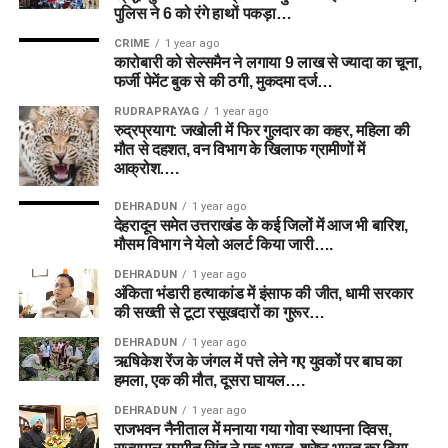
पुलिस ने 6 को रंगे हाथों पकड़ा…
CRIME
1 year ago
कारोबारी को सेल्समैन ने लगाया 9 लाख से ज्यादा का चूना,
फर्जी पेमेंट बुक से की ठगी, मुकदमा दर्ज…
RUDRAPRAYAG
1 year ago
रुद्रप्रयाग: जखोली में फिर गुलदार का कहर, महिला की
मौत से दहशत, वन विभाग के खिलाफ ग्रामीणों में
आक्रोश….
DEHRADUN
1 year ago
देहरादून समेत उत्तराखंड के कई जिलों में आज भी बारिश,
मौसम विभाग ने येलो अलर्ट किया जारी….
DEHRADUN
1 year ago
अंकिता भंडारी हत्याकांड में इंसाफ की जीत, धामी सरकार
की सख्ती से टूटा रसूखदारों का गुरूर…
DEHRADUN
1 year ago
ऋषिकेश रेंज के जंगल में पत्ते लेने गए युवकों पर बाघ का
हमला, एक की मौत, दूसरा घायल….
DEHRADUN
1 year ago
राजभवन नैनीताल में मनाया गया गोवा स्थापना दिवस,