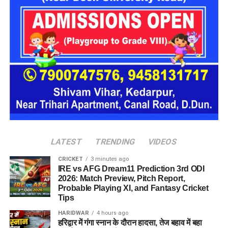
कांग्रेस ने इस मुद्दे पर भाजपा को घेरा
कांग्रेस ने इस मुद्दे पर भाजपा को घेरते हुए कहा कि आंदोलन कर रहे युवाओं
के लिए इस तरह की भाषा का इस्तेमाल दुर्भाग्यपूर्ण है। पार्टी नेताओं का
कहना है कि जिन छात्रों ने अपने भविष्य और रोजगार से जुड़े मुद्दों को लेकर
लगातार संघर्ष किया, उनके प्रति सम्मानजनक व्यवहार होना चाहिए।
कांग्रेस प्रवक्ता प्रतिमा सिंह ने कहा कि लाखों युवाओं की आवाज को
नजरअंदाज नहीं किया जा सकता। उनके अनुसार, छात्रों के आंदोलन और
जनदबाव के बाद ही केंद्र सरकार को महत्वपूर्ण निर्णय लेने पड़े। उन्होंने
आरोप लगाया कि भाजपा प्रदेश अध्यक्ष की टिप्पणी करोड़ों छात्रों और
युवाओं की भावनाओं को ठेस पहुंचाने वाली है।
LATEST
TRENDING
VIDEOS
CRICKET
3 minutes ago
IRE vs AFG Dream11 Prediction 3rd ODI
2026: Match Preview, Pitch Report,
Probable Playing XI, and Fantasy Cricket
Tips
HARIDWAR
4 hours ago
हरिद्वार में गंगा स्नान के दौरान हादसा, तेज बहाव में बहा