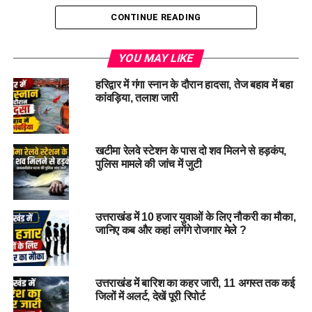
CONTINUE READING
YOU MAY LIKE
हरिद्वार में गंगा स्नान के दौरान हादसा, तेज बहाव में बहा
कांवड़िया, तलाश जारी
#AIIMSRishikesh, #
HelicopterAmbulanceService,
#
PMNarendraModi, #
EmergencyMedicalServices,
#
Uttarakhand
खटीमा रेलवे स्टेशन के पास दो शव मिलने से हड़कंप,
पुलिस मामले की जांच में जुटी
RELATED TOPICS:
AIIMS RISHIKESH
EMERGENCY MEDICAL SERVICES
HELICOPTER AMBULANCE SERVICE
PM NARENDRA MODI
उत्तराखंड में 10 हजार युवाओं के लिए नौकरी का मौका,
UTTARAKHAND
जानिए कब और कहां लगेंगे रोजगार मेले ?
UP NEXT
एचआईवी संक्रमित किशोरी ने 20 युवकों को बनाया एड्स का
शिकार….
उत्तराखंड में बारिश का कहर जारी, 11 अगस्त तक कई
जिलों में अलर्ट, देखें पूरी रिपोर्ट
DON'T MISS
मुख्यमंत्री धामी ने सरदार पटेल की जयंती पर ‘रन फॉर यूनिटी’ में