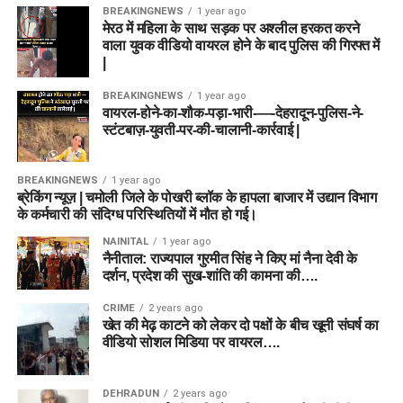
BREAKINGNEWS
1 year ago
मेरठ में महिला के साथ सड़क पर अश्लील हरकत करने
वाला युवक वीडियो वायरल होने के बाद पुलिस की गिरफ्त में
|
BREAKINGNEWS
1 year ago
वायरल-होने-का-शौक-पड़ा-भारी-—-देहरादून-पुलिस-ने-
स्टंटबाज़-युवती-पर-की-चालानी-कार्रवाई |
BREAKINGNEWS
1 year ago
ब्रेकिंग न्यूज़ | चमोली जिले के पोखरी ब्लॉक के हापला बाजार में उद्यान विभाग
के कर्मचारी की संदिग्ध परिस्थितियों में मौत हो गई।
NAINITAL
1 year ago
नैनीताल: राज्यपाल गुरमीत सिंह ने किए मां नैना देवी के
दर्शन, प्रदेश की सुख-शांति की कामना की….
CRIME
2 years ago
खेत की मेढ़ काटने को लेकर दो पक्षों के बीच खूनी संघर्ष का
वीडियो सोशल मिडिया पर वायरल….
DEHRADUN
2 years ago