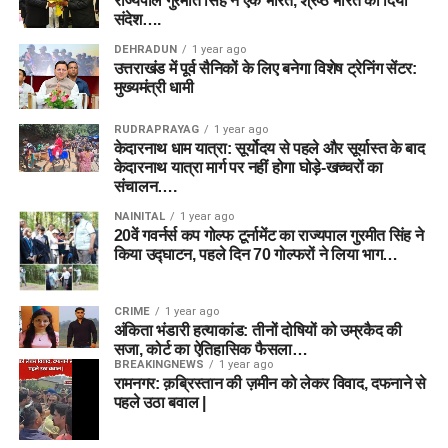
राज्यपाल गुरमीत सिंह ने एक भारत, श्रेष्ठ भारत का दिया
संदेश….
DEHRADUN
1 year ago
उत्तराखंड में पूर्व सैनिकों के लिए बनेगा विशेष ट्रेनिंग सेंटर:
मुख्यमंत्री धामी
RUDRAPRAYAG
1 year ago
केदारनाथ धाम यात्रा: सूर्योदय से पहले और सूर्यास्त के बाद
केदारनाथ यात्रा मार्ग पर नहीं होगा घोड़े-खच्चरों का
संचालन….
NAINITAL
1 year ago
20वें गवर्नर्स कप गोल्फ टूर्नामेंट का राज्यपाल गुरमीत सिंह ने
किया उद्घाटन, पहले दिन 70 गोल्फरों ने लिया भाग…
CRIME
1 year ago
अंकिता भंडारी हत्याकांड: तीनों दोषियों को उम्रकैद की
सजा, कोर्ट का ऐतिहासिक फैसला…
BREAKINGNEWS
1 year ago
रामनगर: क़ब्रिस्तान की ज़मीन को लेकर विवाद, दफनाने से
पहले उठा बवाल |