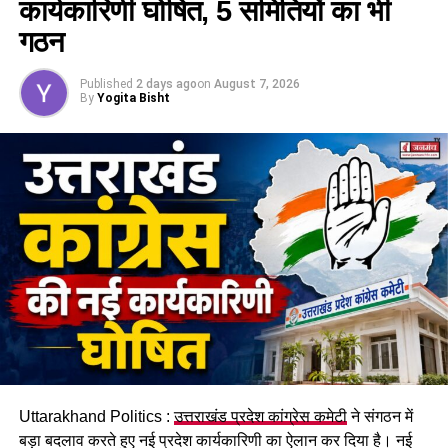
कार्यकारिणी घोषित, 5 समितियों का भी
32 चेहरे रेड जोन में, कट सकता है कई का
गठन
टिकट !
Published
2 days ago
on
August 7, 2026
By
Yogita Bisht
पार्टी के विश्वत सूत्रों से मिली जानकारी के मुताबिक
उत्तराखंड
के दो तिहाई
विधायकों का अगले विधानसभा चुनाव में टिकट कट सकता है। पार्टी और
संघ की ओर से राज्य में अपने हिस्से की सभी 47 सीटों पर कराए गए
आंतरिक सर्वे में 32 विधायकों के खिलाफ स्थानीय स्तर पर गहरी नाराजगी
की बात सामने आई है।
रिपोर्ट के मुताबिक लोग विधायकों से बेहद नाराज हैं। वो मानते हैं कि भाजपा
के दस साल के शासन में विकास के कई कार्य हुए हैं। लेकिन कई ऐसे काम हैं
जिनके वो आवाज उठाते रहे लेकिन उस पर कार्रवाई नहीं हुई। आंतरिक
कलह, कुछ स्तरों पर प्रशासनिक ढिलाई, युवाओं में नाराजगी की भी बात
सामने आई है। बीते कुछ समय में सोशल मीडिया पर भी इस तरीके के कई
मामले सामने आए हैं।
Uttarakhand Politics :
उत्तराखंड प्रदेश कांग्रेस कमेटी
ने संगठन में
बड़ा बदलाव करते हुए नई प्रदेश कार्यकारिणी का ऐलान कर दिया है। नई