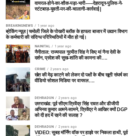
वायरल-होने-का-शौक-पड़ा-भारी-—-देहरादून-पुलिस-ने-
स्टंटबाज़-युवती-पर-की-चालानी-कार्रवाई |
BREAKINGNEWS
1 year ago
ब्रेकिंग न्यूज़ | चमोली जिले के पोखरी ब्लॉक के हापला बाजार में उद्यान विभाग
के कर्मचारी की संदिग्ध परिस्थितियों में मौत हो गई।
NAINITAL
1 year ago
नैनीताल: राज्यपाल गुरमीत सिंह ने किए मां नैना देवी के
दर्शन, प्रदेश की सुख-शांति की कामना की….
CRIME
2 years ago
खेत की मेढ़ काटने को लेकर दो पक्षों के बीच खूनी संघर्ष का
वीडियो सोशल मिडिया पर वायरल….
DEHRADUN
2 years ago
उत्तराखंड: पूर्व सीएम त्रिवेंद्र सिंह रावत और डीजीपी
अभिनव कुमार आमने-सामने, त्रिवेंद्र ने आखिर क्यों DGP
को दी हद में रहने की सलाह ?
DEHRADUN
2 years ago
VIDEO: सुबह मॉर्निंग वॉक पर हाइवे पर निकला हाथी, पूर्व