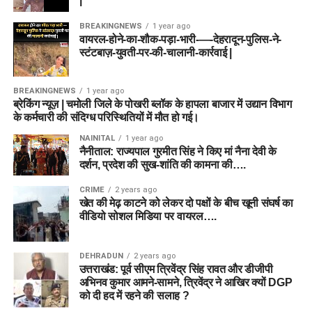
BREAKINGNEWS
1 year ago
वायरल-होने-का-शौक-पड़ा-भारी-—-देहरादून-पुलिस-ने-
स्टंटबाज़-युवती-पर-की-चालानी-कार्रवाई |
BREAKINGNEWS
1 year ago
ब्रेकिंग न्यूज़ | चमोली जिले के पोखरी ब्लॉक के हापला बाजार में उद्यान विभाग
के कर्मचारी की संदिग्ध परिस्थितियों में मौत हो गई।
NAINITAL
1 year ago
नैनीताल: राज्यपाल गुरमीत सिंह ने किए मां नैना देवी के
दर्शन, प्रदेश की सुख-शांति की कामना की….
CRIME
2 years ago
खेत की मेढ़ काटने को लेकर दो पक्षों के बीच खूनी संघर्ष का
वीडियो सोशल मिडिया पर वायरल….
DEHRADUN
2 years ago
उत्तराखंड: पूर्व सीएम त्रिवेंद्र सिंह रावत और डीजीपी
अभिनव कुमार आमने-सामने, त्रिवेंद्र ने आखिर क्यों DGP
को दी हद में रहने की सलाह ?