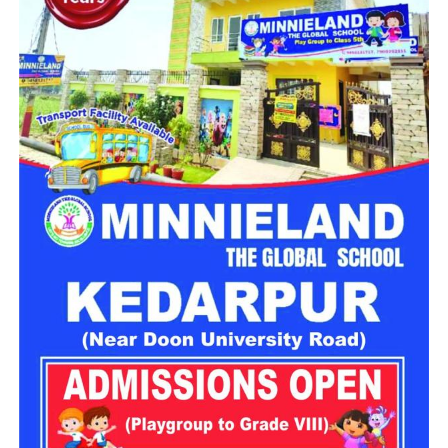
दर्दनाक हादसे में दो लोगों की मौके पर ही मौत
मिली जानकारी के अनुसार, जिला आपातकालीन परिचालन केंद्र को रात
करीब 8:43 बजे दुर्घटना की सूचना प्राप्त हुई। बताया गया कि वाहन संख्या
UK13CA0826 तरसाली के समीप संतुलन खो बैठा और सैकड़ों फीट
गहरी खाई में जा गिरा।
सूचना मिलते ही एसडीआरएफ, एनडीआरएफ, स्थानीय पुलिस और 108
एम्बुलेंस की संयुक्त टीम मौके पर पहुंची। दुर्गम इलाके में कई घंटों तक चले
रेस्क्यू ऑपरेशन के दौरान राहत दल ने खाई में गिरे डंपर तक पहुंचकर दोनों
लोगों को बाहर निकालने का प्रयास किया।