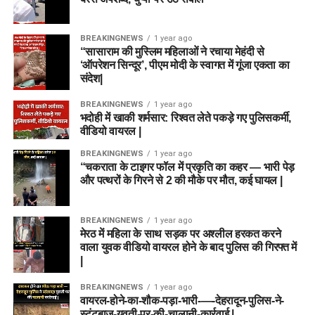
BREAKINGNEWS
1 year ago
“सासाराम की मुस्लिम महिलाओं ने रचाया मेहंदी से
‘ऑपरेशन सिन्दूर’, पीएम मोदी के स्वागत में गूंजा एकता का
संदेश|
BREAKINGNEWS
1 year ago
भदोही में खाकी शर्मसार: रिश्वत लेते पकड़े गए पुलिसकर्मी,
वीडियो वायरल |
BREAKINGNEWS
1 year ago
“चकराता के टाइगर फॉल में प्रकृति का कहर — भारी पेड़
और पत्थरों के गिरने से 2 की मौके पर मौत, कई घायल |
BREAKINGNEWS
1 year ago
मेरठ में महिला के साथ सड़क पर अश्लील हरकत करने
वाला युवक वीडियो वायरल होने के बाद पुलिस की गिरफ्त में
|
BREAKINGNEWS
1 year ago
वायरल-होने-का-शौक-पड़ा-भारी-—-देहरादून-पुलिस-ने-
स्टंटबाज़-युवती-पर-की-चालानी-कार्रवाई |