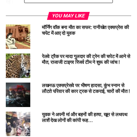
गई।
राजकुमार शर्मा अपने पीछे पत्नी मधु शर्मा, बेटा रजत शर्मा और बेटियां रागिनी
YOU MAY LIKE
व रुचिता को छोड़ गए हैं। घटना के बाद से परिवार गहरे सदमे में है।
मॉर्निंग वॉक बना मौत का सफर: रानीखेत एक्सप्रेस की
चपेट में आए दो युवक
पुलिस ने शव को पोस्टमार्टम के लिए भेज दिया है और मामले की जांच शुरू
कर दी है। यह घटना रेलवे क्रॉसिंग पर सतर्कता बरतने की आवश्यकता को
एक बार फिर रेखांकित करती है।
रेलवे ट्रैक पर मादा गुलदार की ट्रेन की चपेट में आने से
मौत, राजाजी टाइगर रिजर्व टीम ने शुरू की जांच !
लखनऊ एक्सप्रेसवे पर भीषण हादसा, कुंभ स्नान से
लौटते परिवार की कार ट्रक से टकराई, चारों की मौत !
युवक ने अपनी मां और बहनों की हत्या, खून से लथपथ
लाशें देख लोगों की कांपी रूह…