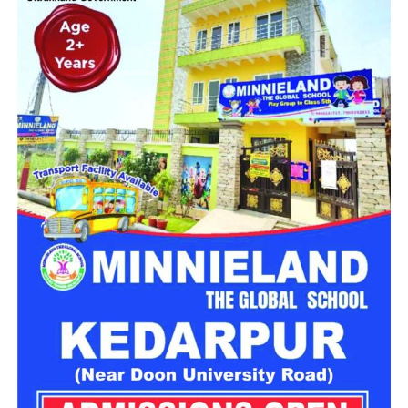
पर बैठाकर गदरपुर की ओर ले जाना शुरू कर दिया।
युवती का अपहरण कर सामूहिक दुष्कर्म के
आरोप
शिकायत में बताया गया है कि रास्ते में मौका मिलने पर एक युवक और एक
युवती चलती बाइक से कूदकर किसी तरह भागने में सफल रहे। हालांकि
दूसरी युवती और उसके साथ मौजूद युवक आरोपियों के कब्जे में ही रहे।
आरोप है कि बाद में युवक को रास्ते में छोड़ दिया गया, जबकि युवती को
आरोपी अपने साथ ले गए।
युवती को अंडरपास के पास छोड़कर फरार
हुए बदमाश
पीड़िता का आरोप है कि आरोपियों ने उसके साथ सामूहिक दुष्कर्म किया और
पूरी रात उसे अपने कब्जे में रखा। रविवार सुबह उसे मेट्रोपोलिस अंडरपास
के पास छोड़कर तीनों फरार हो गए। इसके बाद पीड़िता ने अपने परिचितों
और पुलिस को घटना की जानकारी दी।