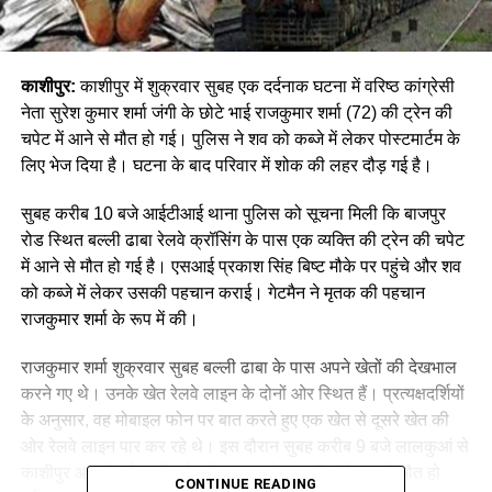
काशीपुर:
काशीपुर में शुक्रवार सुबह एक दर्दनाक घटना में वरिष्ठ कांग्रेसी
नेता सुरेश कुमार शर्मा जंगी के छोटे भाई राजकुमार शर्मा (72) की ट्रेन की
चपेट में आने से मौत हो गई। पुलिस ने शव को कब्जे में लेकर पोस्टमार्टम के
लिए भेज दिया है। घटना के बाद परिवार में शोक की लहर दौड़ गई है।
सुबह करीब 10 बजे आईटीआई थाना पुलिस को सूचना मिली कि बाजपुर
रोड स्थित बल्ली ढाबा रेलवे क्रॉसिंग के पास एक व्यक्ति की ट्रेन की चपेट
में आने से मौत हो गई है। एसआई प्रकाश सिंह बिष्ट मौके पर पहुंचे और शव
को कब्जे में लेकर उसकी पहचान कराई। गेटमैन ने मृतक की पहचान
राजकुमार शर्मा के रूप में की।
राजकुमार शर्मा शुक्रवार सुबह बल्ली ढाबा के पास अपने खेतों की देखभाल
करने गए थे। उनके खेत रेलवे लाइन के दोनों ओर स्थित हैं। प्रत्यक्षदर्शियों
के अनुसार, वह मोबाइल फोन पर बात करते हुए एक खेत से दूसरे खेत की
ओर रेलवे लाइन पार कर रहे थे। इस दौरान सुबह करीब 9 बजे लालकुआं से
काशीपुर आ रही ट्रेन की चपेट में आ गए और उनकी मौके पर ही मौत हो
CONTINUE READING