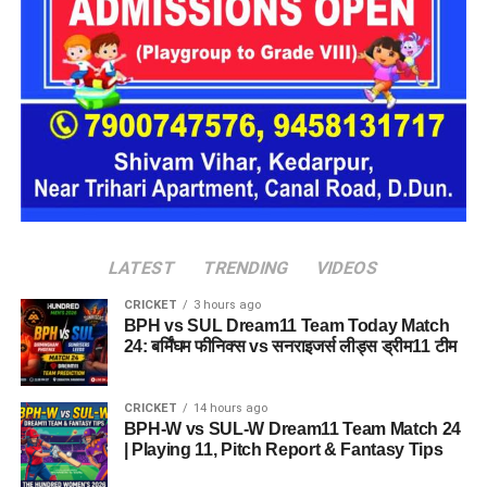
सूचना मिलते ही पुलिस मौके पर पहुंची और पीड़िता को सुरक्षित अपने साथ
लेकर आवश्यक कानूनी कार्रवाई शुरू की। उसका मेडिकल परीक्षण कराया
गया और बयान दर्ज किए गए।
पुलिस मामले की जांच में जुटी
सीओ सिटी रुद्रपुर विभव सैनी ने बताया कि पीड़िता की शिकायत के आधार
पर संबंधित धाराओं में मुकदमा दर्ज कर लिया गया है। मामले की गहन जांच
की जा रही है। पुलिस आसपास लगे सीसीटीवी कैमरों की फुटेज खंगाल रही
LATEST
TRENDING
VIDEOS
है और आरोपियों की गिरफ्तारी के लिए संभावित ठिकानों पर दबिश दी जा रही
है।
CRICKET
3 hours ago
BPH vs SUL Dream11 Team Today Match
24: बर्मिंघम फीनिक्स vs सनराइजर्स लीड्स ड्रीम11 टीम
पुलिस का कहना है कि जांच के दौरान सामने आने वाले तथ्यों और साक्ष्यों के
आधार पर आगे की कानूनी कार्रवाई की जाएगी।
CRICKET
14 hours ago
BPH-W vs SUL-W Dream11 Team Match 24
| Playing 11, Pitch Report & Fantasy Tips