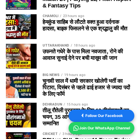
& Fantasy Tips
CHAMOLI
23 hours ago
हेमकुंड साहिब से लौटते वक्त हुआ दर्दनाक
हादसा, बाइक फिसलने से एक श्रद्धालु की मौत
UTTARAKHAND
18 hours ago
उफनते गधेरे के पास मिला नवजात!, रोने की
आवाज सुनाई देने पर बची मासूम की जान
BIG NEWS
19 hours ago
चुनावी साल में धामी सरकार खोलेगी भर्ती का
पिटारा, दिसंबर से पहले ढाई हजार से ज्यादा पदों
के लिए फॉर्म
DEHRADUN
15 hours ago
तीलू रौतेली पुरस्कार के लिए 13 वीरांगनाओं का
Follow Our Facebook
चयन, 35 आंगनबाड़ी कार्यकत्रियां भी होंगे
सम्मानित
Join Our WhatsApp Channel
CRICKET
3 hours ago