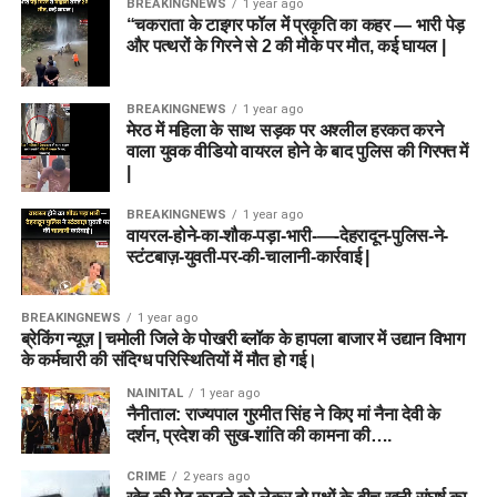
BREAKINGNEWS
1 year ago
“चकराता के टाइगर फॉल में प्रकृति का कहर — भारी पेड़
और पत्थरों के गिरने से 2 की मौके पर मौत, कई घायल |
BREAKINGNEWS
1 year ago
मेरठ में महिला के साथ सड़क पर अश्लील हरकत करने
वाला युवक वीडियो वायरल होने के बाद पुलिस की गिरफ्त में
|
BREAKINGNEWS
1 year ago
वायरल-होने-का-शौक-पड़ा-भारी-—-देहरादून-पुलिस-ने-
स्टंटबाज़-युवती-पर-की-चालानी-कार्रवाई |
BREAKINGNEWS
1 year ago
ब्रेकिंग न्यूज़ | चमोली जिले के पोखरी ब्लॉक के हापला बाजार में उद्यान विभाग
के कर्मचारी की संदिग्ध परिस्थितियों में मौत हो गई।
NAINITAL
1 year ago
नैनीताल: राज्यपाल गुरमीत सिंह ने किए मां नैना देवी के
दर्शन, प्रदेश की सुख-शांति की कामना की….
CRIME
2 years ago