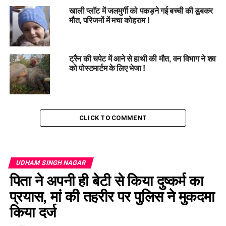
खाली प्लॉट में जलमुर्गी को पकड़ने गई बच्ची की डूबकर
मौत, परिजनों में मचा कोहराम !
#TrainAccident, #
SeniorCongressLeader,
#
KashipurIncident, #
FatalRailwayCrossing,
ट्रैन की चपेट में आने से हाथी की मौत, वन विभाग ने शव
#
FamilyTragedy
को पोस्टमार्टम के लिए भेजा !
RELATED TOPICS:
FAMILY TRAGEDY
FATAL RAILWAY CROSSING
KASHIPUR INCIDENT
SENIOR CONGRESS LEADER
TRAIN ACCIDENT
CLICK TO COMMENT
UP NEXT
नैनीताल हाईकोर्ट ने युवती के गायब होने पर एसएसपी को दिए निर्देश !
DON'T MISS
सीएम धामी ने कोटद्वार में बीजेपी के लिए मांगे वोट, विकास को गति देने
UDHAM SINGH NAGAR
का किया वादा….
पिता ने अपनी ही बेटी से किया दुष्कर्म का
प्रयास, मां की तहरीर पर पुलिस ने मुकदमा
किया दर्ज