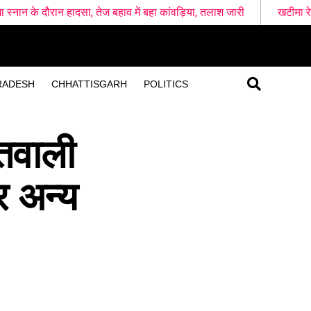
तेज बहाव में बहा कांवड़िया, तलाश जारी
खटीमा रेलवे स्टेशन के पास दो शव मि
RADESH
CHHATTISGARH
POLITICS
ोतवाली
र अन्य