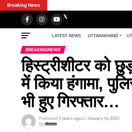
Breaking News
LATEST NEWS
UTTARAKHAND
UT
BREAKINGNEWS
हिस्ट्रीशीटर को छुड़
में किया हंगामा, पु
भी हुए गिरफ्तार…
Published
2 years ago
on
January 16, 2025
By
संवादाता