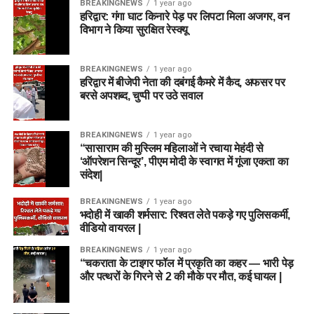
BREAKINGNEWS
1 year ago
हरिद्वार: गंगा घाट किनारे पेड़ पर लिपटा मिला अजगर, वन
विभाग ने किया सुरक्षित रेस्क्यू
BREAKINGNEWS
1 year ago
हरिद्वार में बीजेपी नेता की दबंगई कैमरे में कैद, अफसर पर
बरसे अपशब्द, चुप्पी पर उठे सवाल
BREAKINGNEWS
1 year ago
“सासाराम की मुस्लिम महिलाओं ने रचाया मेहंदी से
‘ऑपरेशन सिन्दूर’, पीएम मोदी के स्वागत में गूंजा एकता का
संदेश|
BREAKINGNEWS
1 year ago
भदोही में खाकी शर्मसार: रिश्वत लेते पकड़े गए पुलिसकर्मी,
वीडियो वायरल |
BREAKINGNEWS
1 year ago
“चकराता के टाइगर फॉल में प्रकृति का कहर — भारी पेड़
और पत्थरों के गिरने से 2 की मौके पर मौत, कई घायल |