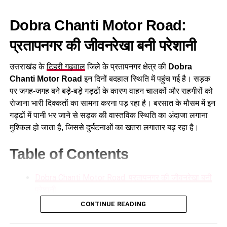
Dobra Chanti Motor Road:
प्रतापनगर की जीवनरेखा बनी परेशानी
उत्तराखंड के
टिहरी गढ़वाल
जिले के प्रतापनगर क्षेत्र की
Dobra
Chanti Motor Road
इन दिनों बदहाल स्थिति में पहुंच गई है। सड़क
पर जगह-जगह बने बड़े-बड़े गड्ढों के कारण वाहन चालकों और राहगीरों को
रोजाना भारी दिक्कतों का सामना करना पड़ रहा है। बरसात के मौसम में इन
तीन वर्ष या 68 वर्ष की आयु पूर्ण होने तक
गड्ढों में पानी भर जाने से सड़क की वास्तविक स्थिति का अंदाजा लगाना
मुश्किल हो जाता है, जिससे दुर्घटनाओं का खतरा लगातार बढ़ रहा है।
आदेश रहेगा प्रभावी
Table of Contents
आदेश में ये भी स्पष्ट किया गया है कि प्रो. अम्बरीश कुमार महाजन का
कार्यकाल पदभार ग्रहण करने की तिथि से तीन वर्ष अथवा 68 वर्ष की आयु
Dobra Chanti Motor Road: प्रतापनगर की जीवनरेखा बनी
पूर्ण होने तक, जो भी पहले होगा, प्रभावी रहेगा।
परेशानी
CONTINUE READING
लोकभवन से जारी इस आदेश के बाद विश्वविद्यालय को नया नेतृत्व मिल गया
जगह-जगह बने गहरे गड्ढे, सफर हुआ मुश्किल
है। उम्मीद की जा रही है कि नए कुलपति के नेतृत्व में विश्वविद्यालय की
कई बार की गई शिकायत, फिर भी नहीं हुई कार्रवाई