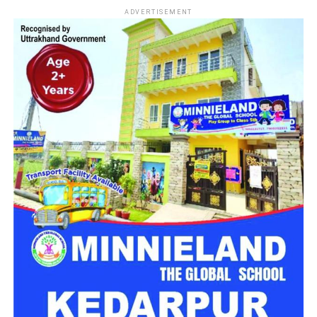
शैक्षणिक, शोध और प्रशासनिक गतिविधियों को और मजबूती मिलेगी।
ADVERTISEMENT
क्षेत्रवासियों ने उठाई मरम्मत की मांग
FAQ’S
प्रश्न 1: डोबरा-चांटी मोटर मार्ग कहाँ स्थित है?
प्रश्न 3: डोबरा-चांटी मोटर मार्ग की खराब स्थिति से
लोगों को क्या परेशानियां हो रही हैं?
प्रश्न 4: डोबरा-चांटी मार्ग स्थानीय लोगों की क्या मांग है?
प्रश्न 5: डोबरा-चांटी मार्ग की मरम्मत क्यों जरूरी है?
जगह-जगह बने गहरे गड्ढे, सफर हुआ
मुश्किल
स्थानीय लोगों के अनुसार
डोबरा-चांटी मोटर मार्ग
पर लंबे समय से मरम्मत
कार्य नहीं हुआ है। सड़क की ऊपरी परत पूरी तरह उखड़ चुकी है और कई
स्थानों पर बड़े गड्ढे बन गए हैं। दोपहिया और चारपहिया वाहन चालकों को