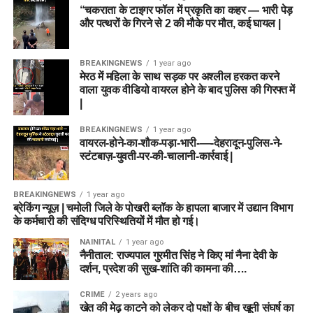
“चकराता के टाइगर फॉल में प्रकृति का कहर — भारी पेड़
और पत्थरों के गिरने से 2 की मौके पर मौत, कई घायल |
BREAKINGNEWS
1 year ago
मेरठ में महिला के साथ सड़क पर अश्लील हरकत करने
वाला युवक वीडियो वायरल होने के बाद पुलिस की गिरफ्त में
|
BREAKINGNEWS
1 year ago
वायरल-होने-का-शौक-पड़ा-भारी-—-देहरादून-पुलिस-ने-
स्टंटबाज़-युवती-पर-की-चालानी-कार्रवाई |
BREAKINGNEWS
1 year ago
ब्रेकिंग न्यूज़ | चमोली जिले के पोखरी ब्लॉक के हापला बाजार में उद्यान विभाग
के कर्मचारी की संदिग्ध परिस्थितियों में मौत हो गई।
NAINITAL
1 year ago
नैनीताल: राज्यपाल गुरमीत सिंह ने किए मां नैना देवी के
दर्शन, प्रदेश की सुख-शांति की कामना की….
CRIME
2 years ago
खेत की मेढ़ काटने को लेकर दो पक्षों के बीच खूनी संघर्ष का