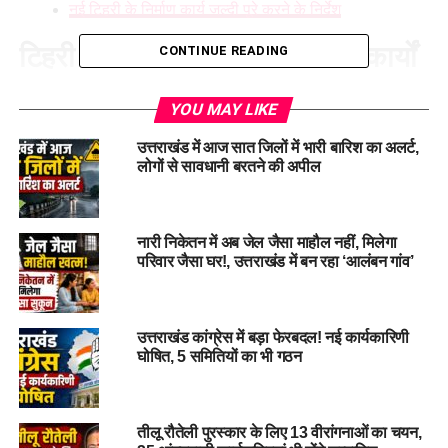
नई टिहरी के निर्माण कार्य जल्दी पूरे करने के निर्देश
टिहरी में CS ने की जनपदीय विकास कार्यों
CONTINUE READING
की समीक्षा
YOU MAY LIKE
मुख्य सचिव ने पेयजल, सीवरेज और जल निकासी जैसी आवश्यक सेवाओं
उत्तराखंड में आज सात जिलों में भारी बारिश का अलर्ट,
की नियमित निगरानी सुनिश्चित करने के निर्देश दिए, साथ ही पर्यटन क्षेत्रों
लोगों से सावधानी बरतने की अपील
में बढ़ती आवश्यकताओं को ध्यान में रखते हुए दीर्घकालिक समाधान विकसित
करने को कहा। मुख्य सचिव ने जल जीवन मिशन समेत विभिन्न पेयजल
योजनाओं की प्रगति की लगातार समीक्षा कर लंबित कार्यों को जल्द पूरा
नारी निकेतन में अब जेल जैसा माहौल नहीं, मिलेगा
करने के निर्देश भी दिए।
परिवार जैसा घर!, उत्तराखंड में बन रहा ‘आलंबन गांव’
पर्यटन क्षेत्रों में बढ़ती मांग के अनुरूप
उत्तराखंड कांग्रेस में बड़ा फेरबदल! नई कार्यकारिणी
स्थायी समाधान के दिए निर्देश
घोषित, 5 समितियों का भी गठन
बैठक में
जिलाधिकारी टिहरी नितिका खण्डेलवाल
द्वारा जनपद की
प्रशासनिक व्यवस्था एवं जनसंख्या सहित विभिन्न विकासात्मक गतिविधियों
तीलू रौतेली पुरस्कार के लिए 13 वीरांगनाओं का चयन,
का विस्तृत विवरण प्रस्तुत किया गया। बैठक में सड़क नेटवर्क, मोटरेबल