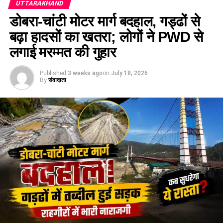
UTTARAKHAND
महाजन के नाम को मंजूरी प्रदान की।
डोबरा-चांटी मोटर मार्ग बदहाल, गड्ढों से
बढ़ा हादसों का खतरा; लोगों ने PWD से
लगाई मरम्मत की गुहार
Published
3 weeks ago
on
July 18, 2026
By
संवादाता