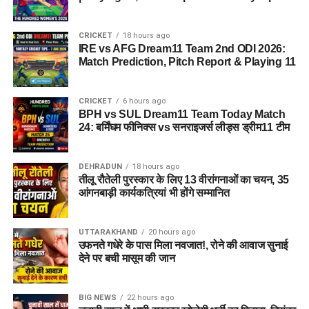
प्रश्न 5: डोबरा-चांटी मार्ग की मरम्मत क्यों
CRICKET
18 hours ago
IRE vs AFG Dream11 Team 2nd ODI 2026:
जरूरी है?
Match Prediction, Pitch Report & Playing 11
उत्तर:
यह मार्ग प्रतिदिन सैकड़ों लोगों की आवाजाही का मुख्य रास्ता है।
समय पर मरम्मत होने से दुर्घटनाओं की आशंका कम होगी और स्थानीय लोगों
CRICKET
6 hours ago
BPH vs SUL Dream11 Team Today Match
को सुरक्षित एवं बेहतर यातायात सुविधा मिल सकेगी।
24: बर्मिंघम फीनिक्स vs सनराइजर्स लीड्स ड्रीम11 टीम
READ MORE
DEHRADUN
18 hours ago
केतन हत्याकांड में आया बड़ा मोड़, मृतक और उसके दोस्त खिलाफ दुष्कर्म व
तीलू रौतेली पुरस्कार के लिए 13 वीरांगनाओं का चयन, 35
आंगनबाड़ी कार्यकत्रियां भी होंगे सम्मानित
पॉक्सो एक्ट के तहत मुकदमा दर्ज
UTTARAKHAND
20 hours ago
उफनते गधेरे के पास मिला नवजात!, रोने की आवाज सुनाई
देने पर बची मासूम की जान
BIG NEWS
22 hours ago