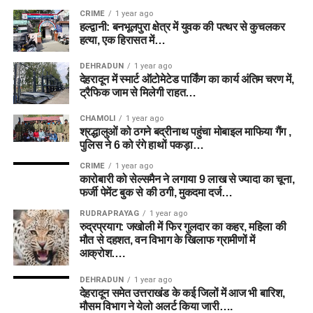
CRIME
1 year ago
हल्द्वानी: बनभूलपुरा क्षेत्र में युवक की पत्थर से कुचलकर
हत्या, एक हिरासत में…
DEHRADUN
1 year ago
देहरादून में स्मार्ट ऑटोमेटेड पार्किंग का कार्य अंतिम चरण में,
ट्रैफिक जाम से मिलेगी राहत…
CHAMOLI
1 year ago
श्रद्धालुओं को ठगने बद्रीनाथ पहुंचा मोबाइल माफिया गैंग ,
पुलिस ने 6 को रंगे हाथों पकड़ा…
CRIME
1 year ago
कारोबारी को सेल्समैन ने लगाया 9 लाख से ज्यादा का चूना,
फर्जी पेमेंट बुक से की ठगी, मुकदमा दर्ज…
RUDRAPRAYAG
1 year ago
रुद्रप्रयाग: जखोली में फिर गुलदार का कहर, महिला की
मौत से दहशत, वन विभाग के खिलाफ ग्रामीणों में
आक्रोश….
DEHRADUN
1 year ago
देहरादून समेत उत्तराखंड के कई जिलों में आज भी बारिश,
मौसम विभाग ने येलो अलर्ट किया जारी….