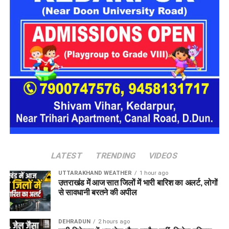
बेहद सावधानी से गुजरना पड़ रहा है।
बरसात के दौरान जलभराव के कारण गड्ढे दिखाई नहीं देते, जिससे वाहन
फिसलने और दुर्घटनाओं की आशंका बनी रहती है।
कई बार की गई शिकायत, फिर भी नहीं हुई
कार्रवाई
ग्रामीणों का कहना है कि सड़क की खराब स्थिति को लेकर कई बार लोक
निर्माण विभाग (PWD) और प्रशासन को अवगत कराया जा चुका है। इसके
बावजूद अब तक सड़क की मरम्मत के लिए कोई ठोस कदम नहीं उठाया गया
है।
LATEST
TRENDING
VIDEOS
UTTARAKHAND WEATHER
1 hour ago
उत्तराखंड में आज सात जिलों में भारी बारिश का अलर्ट, लोगों
से सावधानी बरतने की अपील
DEHRADUN
2 hours ago