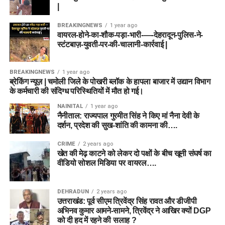
|
BREAKINGNEWS
1 year ago
वायरल-होने-का-शौक-पड़ा-भारी-—-देहरादून-पुलिस-ने-
स्टंटबाज़-युवती-पर-की-चालानी-कार्रवाई |
BREAKINGNEWS
1 year ago
ब्रेकिंग न्यूज़ | चमोली जिले के पोखरी ब्लॉक के हापला बाजार में उद्यान विभाग
के कर्मचारी की संदिग्ध परिस्थितियों में मौत हो गई।
NAINITAL
1 year ago
नैनीताल: राज्यपाल गुरमीत सिंह ने किए मां नैना देवी के
दर्शन, प्रदेश की सुख-शांति की कामना की….
CRIME
2 years ago
खेत की मेढ़ काटने को लेकर दो पक्षों के बीच खूनी संघर्ष का
वीडियो सोशल मिडिया पर वायरल….
DEHRADUN
2 years ago
उत्तराखंड: पूर्व सीएम त्रिवेंद्र सिंह रावत और डीजीपी
अभिनव कुमार आमने-सामने, त्रिवेंद्र ने आखिर क्यों DGP
को दी हद में रहने की सलाह ?