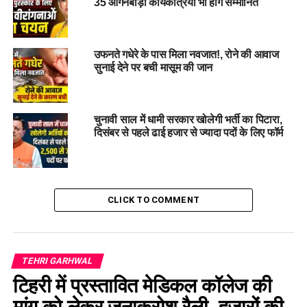
35 आंगनबाड़ी कार्यकत्रियां भी होंगे सम्मानित
ब्रिज तथा लोक निर्माण विभाग की प्रमुख परियोजनाओं की प्रगति पर चर्चा
की गई।
उफनते गधेरे के पास मिला नवजात!, रोने की आवाज
₹10 करोड़ से अधिक लागत की कुम्भ मेला से संबंधित सेक्शन रोड
सुनाई देने पर बची मासूम की जान
(नरेंद्रनगर– किनवानी– नीरगढ़) के पुनर्निर्माण एवं सुधार कार्य, जिसकी
निविदा जारी हो चुकी है, के संबंध में जानकारी दी गई। मुख्य सचिव द्वारा
कार्यों को शीघ्र पूर्ण करने के निर्देश दिए गए। रामझूला सेतु के सुदृढ़ीकरण
चुनावी साल में धामी सरकार खोलेगी भर्ती का पिटारा,
एवं सुरक्षात्मक कार्यों की भी समीक्षा की गई।
दिसंबर से पहले ढाई हजार से ज्यादा पदों के लिए फॉर्म
CLICK TO COMMENT
TEHRI GARHWAL
टिहरी में प्रस्तावित मेडिकल कॉलेज की
मांग को लेकर जनाक्रोश रैली, हजारों की