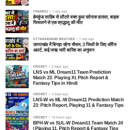
प्रश्न 1: डोबरा-चांटी मोटर मार्ग कहाँ स्थित है?
CHAMOLI
1 day ago
उत्तर:
डोबरा-चांटी मोटर मार्ग
उत्तराखंड के टिहरी गढ़वाल जिले के
हेमकुंड साहिब से लौटते वक्त हुआ दर्दनाक हादसा, बाइक
फिसलने से एक श्रद्धालु की मौत
प्रतापनगर क्षेत्र में स्थित है। यह कई गांवों को जोड़ने वाला एक महत्वपूर्ण
संपर्क मार्ग है।
UTTARAKHAND WEATHER
1 day ago
प्रश्न 3:
डोबरा-चांटी मोटर मार्ग
की खराब
उत्तराखंड में बिगड़ा रहेगा मौसम, 3 जिलों के लिए ऑरेंज
अलर्ट, कई जगह भारी बारिश का अनुमान
स्थिति से लोगों को क्या परेशानियां हो रही हैं?
उत्तर:
वाहन चालकों और राहगीरों को गड्ढों, उखड़ी हुई सड़क और
CRICKET
2 days ago
LNS vs ML Dream11 Team Prediction
जलभराव के कारण रोजाना परेशानी का सामना करना पड़ रहा है। विशेषकर
Match 23: Playing XI, Pitch Report &
दोपहिया वाहन चालकों के लिए यह मार्ग अधिक जोखिमभरा बन गया है।
Fantasy Tips in Hindi
प्रश्न 4:
डोबरा-चांटी मार्ग
स्थानीय लोगों की
CRICKET
2 days ago
LNS-W vs ML-W Dream11 Prediction Match
क्या मांग है?
23: Pitch Report, Playing 11 & Fantasy Tips
उत्तर:
क्षेत्रवासियों ने लोक निर्माण विभाग (PWD) और प्रशासन से डोबरा-
CRICKET
16 hours ago
चांटी मोटर मार्ग की जल्द से जल्द मरम्मत कराने की मांग की है, ताकि लोगों
BPH-W vs SUL-W Dream11 Team Match 24
| Playing 11, Pitch Report & Fantasy Tips
को सुरक्षित और सुगम आवागमन मिल सके।