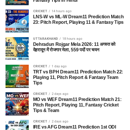
Fantasy Tips in Hindi
CRICKET
14 hours ago
LNS-W vs ML-W Dream11 Prediction Match
23: Pitch Report, Playing 11 & Fantasy Tips
UTTARAKHAND
18 hours ago
Dehradun Rojgar Mela 2026: 11 अगस्त को
देहरादून में रोजगार मेला, 559 पदों पर चयन
CRICKET
1 day ago
TRT vs BPH Dream11 Prediction Match 22:
Playing 11, Pitch Report & Fantasy Team
Tips
CRICKET
2 days ago
MO vs WEF Dream11 Prediction Match 21:
Pitch Report, Playing 11, Fantasy Cricket
Tips & Team
CRICKET
2 days ago
IRE vs AFG Dream11 Prediction 1st ODI