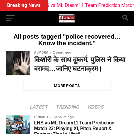
Breaking News
LNS vs ML Dream11 Team Prediction Match 23: P
All posts tagged "police recovered…
Know the incident."
ALMORA
2 years ago
किशोरी के साथ दुष्कर्म, पुलिस ने किया
बरामद…जानिए घटनाक्रम।
MORE POSTS
LATEST
TRENDING
VIDEOS
CRICKET
13 hours ago
LNS vs ML Dream11 Team Prediction
Match 23: Playing XI, Pitch Report &