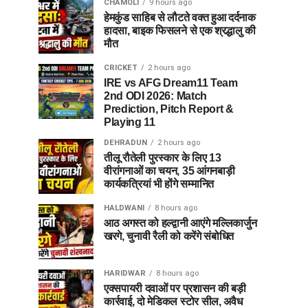
CHAMOLI
9 hours ago
हेमकुंड साहिब से लौटते वक्त हुआ दर्दनाक
हादसा, बाइक फिसलने से एक श्रद्धालु की
मौत
CRICKET
2 hours ago
IRE vs AFG Dream11 Team
2nd ODI 2026: Match
Prediction, Pitch Report &
Playing 11
DEHRADUN
2 hours ago
तीलू रौतेली पुरस्कार के लिए 13
वीरांगनाओं का चयन, 35 आंगनबाड़ी
कार्यकत्रियां भी होंगे सम्मानित
HALDWANI
8 hours ago
आठ अगस्त को हल्द्वानी आएंगे मल्लिकार्जुन
खरगे, चुनावी रैली को करेंगे संबोधित
HARIDWAR
8 hours ago
एक्सपायरी दवाओं पर प्रशासन की बड़ी
कार्रवाई, दो मेडिकल स्टोर सील, अवैध