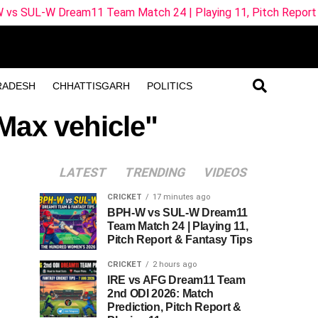
am11 Team Match 24 | Playing 11, Pitch Report & Fantasy Ti
RADESH
CHHATTISGARH
POLITICS
 Max vehicle"
LATEST
TRENDING
VIDEOS
CRICKET
17 minutes ago
BPH-W vs SUL-W Dream11
Team Match 24 | Playing 11,
Pitch Report & Fantasy Tips
CRICKET
2 hours ago
IRE vs AFG Dream11 Team
2nd ODI 2026: Match
Prediction, Pitch Report &