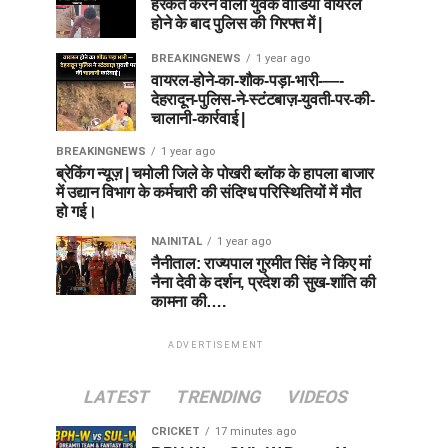
हरकत करने वाला युवक वीडियो वायरल
होने के बाद पुलिस की गिरफ्त में |
BREAKINGNEWS
1 year ago
वायरल-होने-का-शौक-पड़ा-भारी-—-
देहरादून-पुलिस-ने-स्टंटबाज़-युवती-पर-की-
चालानी-कार्रवाई |
BREAKINGNEWS
1 year ago
ब्रेकिंग न्यूज़ | चमोली जिले के पोखरी ब्लॉक के हापला बाजार
में उद्यान विभाग के कर्मचारी की संदिग्ध परिस्थितियों में मौत
हो गई।
NAINITAL
1 year ago
नैनीताल: राज्यपाल गुरमीत सिंह ने किए मां
नैना देवी के दर्शन, प्रदेश की सुख-शांति की
कामना की….
ADVERTISEMENT
LATEST
TRENDING
VIDEOS
CRICKET
17 minutes ago