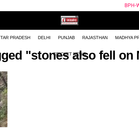
BPH-W vs SUL-W Dre
TAR PRADESH
DELHI
PUNJAB
RAJASTHAN
MADHYA P
gged "stones also fell on
CRICKET NEWS