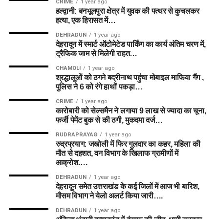
CRIME
1 year ago
हल्द्वानी: बनभूलपुरा क्षेत्र में युवक की पत्थर से कुचलकर
बल्लेबाज (BAT):
E Jones, Grace Scrivens
हत्या, एक हिरासत में…
ऑलराउंडर (ALL):
Amelia Kerr
(C)
, Ashleigh Gardner
DEHRADUN
1 year ago
(VC)
, Hayley Matthews, Nat Sciver-Brunt, GA
देहरादून में स्मार्ट ऑटोमेटेड पार्किंग का कार्य अंतिम चरण में,
ट्रैफिक जाम से मिलेगी राहत…
Elwiss
CHAMOLI
1 year ago
गेंदबाज (BOWL):
Alana King, A Stonehouse, M Taylor
श्रद्धालुओं को ठगने बद्रीनाथ पहुंचा मोबाइल माफिया गैंग ,
पुलिस ने 6 को रंगे हाथों पकड़ा…
9. फैंटेसी जीत के लिए विशेष टिप्स (Pro
CRIME
1 year ago
कारोबारी को सेल्समैन ने लगाया 9 लाख से ज्यादा का चूना,
Fantasy Tips)
फर्जी पेमेंट बुक से की ठगी, मुकदमा दर्ज…
RUDRAPRAYAG
1 year ago
टॉस के बाद अपडेट:
टॉस के बाद (Lineups Out) अंतिम प्लेइंग
रुद्रप्रयाग: जखोली में फिर गुलदार का कहर, महिला की
मौत से दहशत, वन विभाग के खिलाफ ग्रामीणों में
11 जरूर चेक करें। यदि कोई खिलाड़ी मैच नहीं खेल रहा है तो
आक्रोश….
तुरंत अपनी फैंटेसी टीम अपडेट करें।
DEHRADUN
1 year ago
ऑलराउंडर्स पर ध्यान दें:
द हंड्रेड फॉर्मेट में उन ऑलराउंडरों को
देहरादून समेत उत्तराखंड के कई जिलों में आज भी बारिश,
प्राथमिकता दें जो टॉप-4 में बल्लेबाजी करते हैं और कम से कम
मौसम विभाग ने येलो अलर्ट किया जारी….
15-20 गेंदें फेंकते हैं।
DEHRADUN
1 year ago