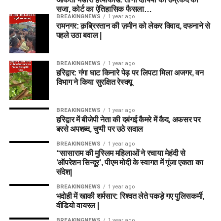
सजा, कोर्ट का ऐतिहासिक फैसला…
प्रश्न 3: क्या केनिंगटन ओवल की पिच स्पिनरों
BREAKINGNEWS
1 year ago
रामनगर: क़ब्रिस्तान की ज़मीन को लेकर विवाद, दफनाने से
के लिए अच्छी है?
पहले उठा बवाल |
उत्तर:
हां, मैच के दूसरे हाफ में स्पिनरों को टर्न मिलता है, हालांकि तेज
BREAKINGNEWS
1 year ago
गेंदबाजों को नई गेंद से शुरुआती ओवरों में मदद मिलती है।
हरिद्वार: गंगा घाट किनारे पेड़ पर लिपटा मिला अजगर, वन
विभाग ने किया सुरक्षित रेस्क्यू
निष्कर्ष (Conclusion)
BREAKINGNEWS
1 year ago
हरिद्वार में बीजेपी नेता की दबंगई कैमरे में कैद, अफसर पर
MI London Women और Trent Rockets Women दोनों ही स्टार
बरसे अपशब्द, चुप्पी पर उठे सवाल
खिलाड़ियों से सजी टीमें हैं। जहां MI London को घरेलू परिस्थितियों का
फायदा मिलेगा, वहीं Trent Rockets अपने मजबूत ऑलराउंड डिपार्टमेंट
BREAKINGNEWS
1 year ago
“सासाराम की मुस्लिम महिलाओं ने रचाया मेहंदी से
पर भरोसा करेगी। फैंटेसी
क्रिकेट
में सफलता के लिए हमारे द्वारा बताए गए
‘ऑपरेशन सिन्दूर’, पीएम मोदी के स्वागत में गूंजा एकता का
आंकड़ों, टॉस अपडेट और पिच स्थिति के आधार पर अपनी फाइनल
संदेश|
Dream11
टीम बनाएं।
BREAKINGNEWS
1 year ago
भदोही में खाकी शर्मसार: रिश्वत लेते पकड़े गए पुलिसकर्मी,
अस्वीकरण (Disclaimer): फैंटेसी स्पोर्ट्स में वित्तीय जोखिम शामिल है।
वीडियो वायरल |
कृपया अपनी जिम्मेदारी और जोखिम पर खेलें।
BREAKINGNEWS
1 year ago