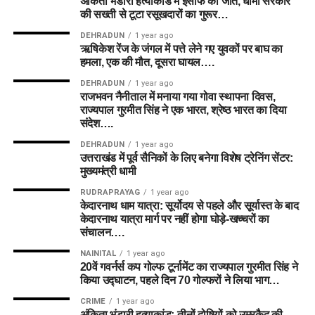
अंकिता भंडारी हत्याकांड में इंसाफ की जीत, धामी सरकार
गेंदबाजी विश्लेषण:
केनिंगटन ओवल में डेथ ओवरों (Death
की सख्ती से टूटा रसूखदारों का गुरूर…
Overs – अंतिम 20 गेंदें) में गेंदबाजी करने वाले बॉलर्स को अपनी
DEHRADUN
1 year ago
टीम में रखना न भूलें, क्योंकि इस दौरान विकेट गिरने की संभावना
ऋषिकेश रेंज के जंगल में पत्ते लेने गए युवकों पर बाघ का
सबसे अधिक होती है।
हमला, एक की मौत, दूसरा घायल….
DEHRADUN
1 year ago
10. अक्सर पूछे जाने वाले प्रश्न (FAQs)
राजभवन नैनीताल में मनाया गया गोवा स्थापना दिवस,
राज्यपाल गुरमीत सिंह ने एक भारत, श्रेष्ठ भारत का दिया
संदेश….
प्रश्न 1: ML-W vs TRT-W Match 25
DEHRADUN
1 year ago
कब और कहां खेला जाएगा?
उत्तराखंड में पूर्व सैनिकों के लिए बनेगा विशेष ट्रेनिंग सेंटर:
मुख्यमंत्री धामी
उत्तर:
यह मैच 8 अगस्त 2026 को दोपहर 03:30 बजे (IST) केनिंगटन
RUDRAPRAYAG
1 year ago
ओवल, लंदन में खेला जाएगा।
केदारनाथ धाम यात्रा: सूर्योदय से पहले और सूर्यास्त के बाद
केदारनाथ यात्रा मार्ग पर नहीं होगा घोड़े-खच्चरों का
संचालन….
प्रश्न 2: आज के मैच में Dream11 कप्तान
NAINITAL
1 year ago
किसे बनाएं?
20वें गवर्नर्स कप गोल्फ टूर्नामेंट का राज्यपाल गुरमीत सिंह ने
किया उद्घाटन, पहले दिन 70 गोल्फरों ने लिया भाग…
उत्तर:
स्मॉल लीग के लिए
Hayley Matthews
या
Nat Sciver-
CRIME
1 year ago
Brunt
सबसे बेस्ट विकल्प हैं।
अंकिता भंडारी हत्याकांड: तीनों दोषियों को उम्रकैद की