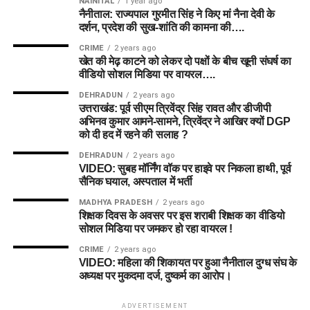
NAINITAL
1 year ago
Kirstie Gordon
(स्पिनर)
जोखिम उठाकर बनाई गई है।
नैनीताल: राज्यपाल गुरमीत सिंह ने किए मां नैना देवी के
Winning Combination
Cassidy McCarthy
(तेज गेंदबाज)
दर्शन, प्रदेश की सुख-शांति की कामना की….
साउथेम्प्टन की परिस्थितियों को
CRIME
2 years ago
Natasha Wraith
(विकटकीपर)
देखते हुए लियम डॉसन को
Wicket-keeper:
Tom Banton
खेत की मेढ़ काटने को लेकर दो पक्षों के बीच खूनी संघर्ष का
Alexa Stonehouse
(गेंदबाज)
वीडियो सोशल मिडिया पर वायरल….
कप्तान बनाया गया है, जबकि
Batters:
James Vince, Ashton Turner, Rovman
Powell
DEHRADUN
2 years ago
जोफ्रा आर्चर को उप-कप्तान
उत्तराखंड: पूर्व सीएम त्रिवेंद्र सिंह रावत और डीजीपी
6. टॉप फैंटेसी पिक्स और मस्ट-हैव प्लेयर्स
All-Rounders:
Sam Curran, Rehan Ahmed (C), Imad
अभिनव कुमार आमने-सामने, त्रिवेंद्र ने आखिर क्यों DGP
रखा गया है।
Wasim
को दी हद में रहने की सलाह ?
(Must-Have Players for
DEHRADUN
2 years ago
Bowlers:
Trent Boult (VC), Lockie Ferguson, Luke
Dream11)
VIDEO: सुबह मॉर्निंग वॉक पर हाइवे पर निकला हाथी, पूर्व
Wood, Michael Henry
कौन जीतेगा आज का मैच? (Match
सैनिक घयाल, अस्पताल में भर्ती
1. Hayley Matthews (ML-W)
MADHYA PRADESH
2 years ago
Winner Prediction)
विश्लेषण:
ग्रैंड लीग की इस टीम
शिक्षक दिवस के अवसर पर इस शराबी शिक्षक का वीडियो
सोशल मिडिया पर जमकर हो रहा वायरल !
हेली मैथ्यूज वर्तमान में महिला टी20 फॉर्मेट की सबसे प्रभावशाली
में गेंदबाजों और मिडिल-ऑर्डर
साउदर्न ब्रेव को अपने घरेलू मैदान पर खेलने का फायदा मिलेगा और उनकी
खिलाड़ियों में से एक हैं। वे ओपनिंग बल्लेबाजी के साथ-साथ अपने कोटे के
CRIME
2 years ago
गेंदबाजी लाइनअप (जोफ्रा आर्चर, क्रिस जॉर्डन, आदिल रशीद) बेहद मजबूत
ऑलराउंडर्स को ज्यादा
VIDEO: महिला की शिकायत पर हुआ नैनीताल दुग्ध संघ के
पूरे सेट गेंदबाजी करती हैं। केनिंगटन ओवल पर उनका रिकॉर्ड शानदार रहा
है। दूसरी ओर, मैनचेस्टर सुपर जायंट्स का बैटिंग ऑर्डर बेहद विस्फोटक
अध्यक्ष पर मुकदमा दर्ज, दुष्कर्म का आरोप।
है।
प्राथमिकता दी गई है, जो लो-
है।
स्कोरिंग मैच या शुरुआती विकेट
ADVERTISEMENT