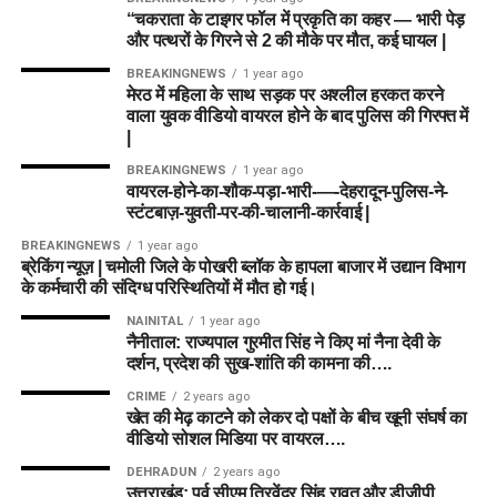
“चकराता के टाइगर फॉल में प्रकृति का कहर — भारी पेड़
और पत्थरों के गिरने से 2 की मौके पर मौत, कई घायल |
BREAKINGNEWS
1 year ago
मेरठ में महिला के साथ सड़क पर अश्लील हरकत करने
वाला युवक वीडियो वायरल होने के बाद पुलिस की गिरफ्त में
|
BREAKINGNEWS
1 year ago
वायरल-होने-का-शौक-पड़ा-भारी-—-देहरादून-पुलिस-ने-
स्टंटबाज़-युवती-पर-की-चालानी-कार्रवाई |
BREAKINGNEWS
1 year ago
ब्रेकिंग न्यूज़ | चमोली जिले के पोखरी ब्लॉक के हापला बाजार में उद्यान विभाग
के कर्मचारी की संदिग्ध परिस्थितियों में मौत हो गई।
NAINITAL
1 year ago
नैनीताल: राज्यपाल गुरमीत सिंह ने किए मां नैना देवी के
दर्शन, प्रदेश की सुख-शांति की कामना की….
CRIME
2 years ago
खेत की मेढ़ काटने को लेकर दो पक्षों के बीच खूनी संघर्ष का
वीडियो सोशल मिडिया पर वायरल….
DEHRADUN
2 years ago
उत्तराखंड: पूर्व सीएम त्रिवेंद्र सिंह रावत और डीजीपी