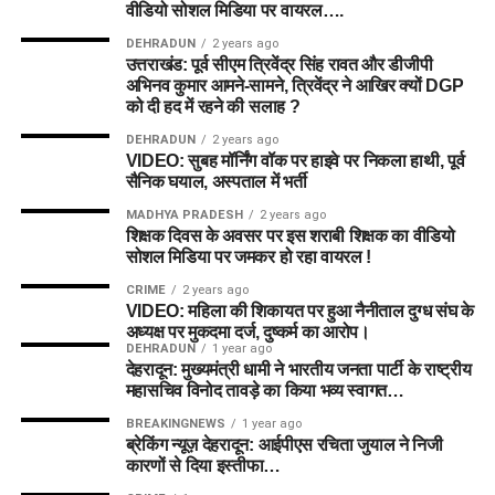
वीडियो सोशल मिडिया पर वायरल….
प्रेडिक्शन (Dream11 Teams)
DEHRADUN
2 years ago
उत्तराखंड: पूर्व सीएम त्रिवेंद्र सिंह रावत और डीजीपी
टीम 1: स्मॉल लीग एवं सेफ टीम (Small
अभिनव कुमार आमने-सामने, त्रिवेंद्र ने आखिर क्यों DGP
को दी हद में रहने की सलाह ?
League & Mini GL)
DEHRADUN
2 years ago
VIDEO: सुबह मॉर्निंग वॉक पर हाइवे पर निकला हाथी, पूर्व
विकटकीपर (WK):
Kira Chathli
सैनिक घयाल, अस्पताल में भर्ती
बल्लेबाज (BAT):
E Jones, Grace Scrivens, F Sweet
MADHYA PRADESH
2 years ago
शिक्षक दिवस के अवसर पर इस शराबी शिक्षक का वीडियो
ऑलराउंडर (ALL):
Hayley Matthews
(C)
, Nat Sciver-
सोशल मिडिया पर जमकर हो रहा वायरल !
Brunt
(VC)
, Amelia Kerr, Ashleigh Gardner, Chinelle
CRIME
2 years ago
Henry
VIDEO: महिला की शिकायत पर हुआ नैनीताल दुग्ध संघ के
अध्यक्ष पर मुकदमा दर्ज, दुष्कर्म का आरोप।
गेंदबाज (BOWL):
Alana King, D Gregory
DEHRADUN
1 year ago
देहरादून: मुख्यमंत्री धामी ने भारतीय जनता पार्टी के राष्ट्रीय
महासचिव विनोद तावड़े का किया भव्य स्वागत…
टीम 2: ग्रैंड लीग रिस्की टीम (Grand
BREAKINGNEWS
1 year ago
League Strategy)
ब्रेकिंग न्यूज़ देहरादून: आईपीएस रचिता जुयाल ने निजी
कारणों से दिया इस्तीफा…
विकटकीपर (WK):
Natasha Wraith