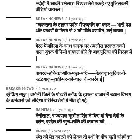
भदोही में खाकी शर्मसार: रिश्वत लेते पकड़े गए पुलिसकर्मी,
(Captain & Vice-Captain
ML-W vs TRT-W Dream11 Prediction Match 25 | The
वीडियो वायरल |
Hundred Women 2026
Conclusion & Match Winner
Suggestions)
BREAKINGNEWS
1 year ago
“चकराता के टाइगर फॉल में प्रकृति का कहर — भारी पेड़
Prediction (मैच परिणाम पूर्वानुमान)
और पत्थरों के गिरने से 2 की मौके पर मौत, कई घायल |
स्मॉल लीग (Small League / Head-to-
BREAKINGNEWS
1 year ago
ML vs TRT Match 25
एक हाई-वोल्टेज मुकाबला होने की पूरी उम्मीद
Head):
मेरठ में महिला के साथ सड़क पर अश्लील हरकत करने
है। दोनों टीमों की हालिया फॉर्म और खिलाड़ियों के आंकड़ों को देखा जाए तो
वाला युवक वीडियो वायरल होने के बाद पुलिस की गिरफ्त में
Trent Rockets (TRT)
का पलड़ा थोड़ा भारी नजर आ रहा है।
|
कप्तान (C):
Hayley Matthews
हालांकि, MI London के ऑलराउंडर्स भी पासा पलटने में सक्षम हैं।
BREAKINGNEWS
1 year ago
उप-कप्तान (VC):
Nat Sciver-Brunt
वायरल-होने-का-शौक-पड़ा-भारी-—-देहरादून-पुलिस-ने-
डिस्क्लेमर: इस खेल में वित्तीय जोखिम का तत्व शामिल है और इसकी आदत
स्टंटबाज़-युवती-पर-की-चालानी-कार्रवाई |
ग्रैंड लीग (Grand League / Multi-
पड़ सकती है। कृपया अपनी जिम्मेदारी और समझदारी से खेलें।
BREAKINGNEWS
1 year ago
Entry):
ब्रेकिंग न्यूज़ | चमोली जिले के पोखरी ब्लॉक के हापला बाजार में उद्यान विभाग
के कर्मचारी की संदिग्ध परिस्थितियों में मौत हो गई।
ML-W vs TRT-W Dream11 Prediction Match 25 | The
कप्तान (C):
Amelia Kerr
Hundred Women 2026
NAINITAL
1 year ago
नैनीताल: राज्यपाल गुरमीत सिंह ने किए मां नैना देवी के
उप-कप्तान (VC):
Ashleigh Gardner
दर्शन, प्रदेश की सुख-शांति की कामना की….
CRIME
2 years ago
8. ML-W vs TRT-W Dream11 टीम
खेत की मेढ़ काटने को लेकर दो पक्षों के बीच खूनी संघर्ष का