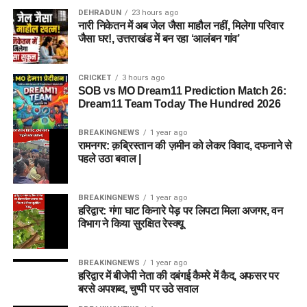
5. दोनों टीमों की संभावित प्लेइंग 11
DEHRADUN
23 hours ago
League के लिए बेस्ट):
SOB vs MO ड्रीम11 फैंटेसी टीम
नारी निकेतन में अब जेल जैसा माहौल नहीं, मिलेगा परिवार
(Predicted Playing XI)
जैसा घर!, उत्तराखंड में बन रहा ‘आलंबन गांव’
कॉम्बिनेशन (Dream11 Teams)
Trent Boult:
अगर पहली पारी में गेंदबाजी आती है, तो 2 से 3
विकेट ले सकते हैं।
MI London Women (ML-W)
CRICKET
3 hours ago
रणनीति 1: स्मॉल लीग और हेड-टू-हेड (SL)
Joe Root:
लगातार स्ट्राइक रोटेट करके 40-50+ रन बनाने
SOB vs MO Dream11 Prediction Match 26:
Probable XI:
Dream11 Team Today The Hundred 2026
का दम रखते हैं।
टीम
Hayley Matthews
(ऑलराउंडर/कप्तान)
Lockie Ferguson:
कम सिलेक्शन परसेंटेज होने पर आपकी
BREAKINGNEWS
1 year ago
विकेटकीपर:
जॉस बटलर (C), टिम सीफर्ट, जेमी स्मॉथ
रामनगर: क़ब्रिस्तान की ज़मीन को लेकर विवाद, दफनाने से
जीएल रैंक (GL Rank) को बूस्ट कर सकते हैं।
Kira Chathli
(विकटकीपर)
पहले उठा बवाल |
बल्लेबाज:
ट्रिस्टन स्टब्स, डेविड मिलर
Amelia Kerr
(ऑलराउंडर)
ML vs TRT Dream11 Prediction
ऑलराउंडर:
मार्कस स्टोइनिस (VC), लियम डॉसन, मोईन अली
Chinelle Henry
(ऑलराउंडर)
BREAKINGNEWS
1 year ago
Teams (स्मॉल और ग्रैंड लीग)
गेंदबाज:
जोफ्रा आर्चर, क्रिस जॉर्डन, गस एटकिंसन
हरिद्वार: गंगा घाट किनारे पेड़ पर लिपटा मिला अजगर, वन
E Jones
(बल्लेबाज)
विभाग ने किया सुरक्षित रेस्क्यू
Team 1: Small League / Head-to-
F Sweet
(बल्लेबाज)
एनालिसिस:
यह टीम पूरी तरह से
BREAKINGNEWS
1 year ago
GA Elwiss
(ऑलराउंडर)
Head Safe Team
निरंतर प्रदर्शन करने वाले
हरिद्वार में बीजेपी नेता की दबंगई कैमरे में कैद, अफसर पर
बरसे अपशब्द, चुप्पी पर उठे सवाल
A Surenkumar
(ऑलराउंडर)
खिलाड़ियों पर आधारित है। जॉस
Wicket-keeper:
Tom Banton (VC)