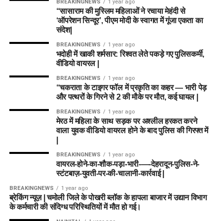
BREAKINGNEWS
1 year ago
D Gregory
(गेंदबाज)
बटलर और मार्कस स्टोइनिस को
“सासाराम की मुस्लिम महिलाओं ने रचाया मेहंदी से
Batters:
James Vince, Joe Root, Sam Hain
‘ऑपरेशन सिन्दूर’, पीएम मोदी के स्वागत में गूंजा एकता का
A Stonehouse
(तेज गेंदबाज)
कप्तान और उप-कप्तान बनाना
All-Rounders:
Sam Curran (C), Lewis Gregory,
संदेश|
M Taylor
(गेंदबाज)
सबसे सुरक्षित फैसला रहेगा।
Mitchell Santner
BREAKINGNEWS
1 year ago
भदोही में खाकी शर्मसार: रिश्वत लेते पकड़े गए पुलिसकर्मी,
Bowlers:
Trent Boult, Lockie Ferguson,
वीडियो वायरल |
Trent Rockets Women (TRT-W)
Mohammad Amir, Sam Cook
रणनीति 2: ग्रैंड लीग और मेगा कॉन्टेस्ट (GL)
BREAKINGNEWS
1 year ago
Probable XI:
“चकराता के टाइगर फॉल में प्रकृति का कहर — भारी पेड़
टीम
और पत्थरों के गिरने से 2 की मौके पर मौत, कई घायल |
विश्लेषण:
यह टीम स्मॉल लीग में
Nat Sciver-Brunt
(कप्तान & ऑलराउंडर)
BREAKINGNEWS
1 year ago
सुरक्षित पॉइंट्स सुनिश्चित करेगी,
विकेटकीपर:
जॉस बटलर, हेनरिक क्लासेन
मेरठ में महिला के साथ सड़क पर अश्लील हरकत करने
Grace Scrivens
(बल्लेबाज)
क्योंकि इसमें टॉप-ऑर्डर के
वाला युवक वीडियो वायरल होने के बाद पुलिस की गिरफ्त में
बल्लेबाज:
ट्रिस्टन स्टब्स
Ashleigh Gardner
(ऑलराउंडर)
|
बल्लेबाजों के साथ-साथ पूरे
ऑलराउंडर:
मार्कस स्टोइनिस, लियम डॉसन (C), निखिल चौधरी
BREAKINGNEWS
1 year ago
Heather Graham
(ऑलराउंडर)
ओवर्स करने वाले ऑलराउंडर्स
वायरल-होने-का-शौक-पड़ा-भारी-—-देहरादून-पुलिस-ने-
गेंदबाज:
जोफ्रा आर्चर (VC), आदिल रशीद, जॉश टंग, गस
Katie George
(ऑलराउंडर)
स्टंटबाज़-युवती-पर-की-चालानी-कार्रवाई |
शामिल हैं।
एटकिंसन, सोनी बेकर
BREAKINGNEWS
1 year ago
Josie Groves
(गेंदबाज)
ब्रेकिंग न्यूज़ | चमोली जिले के पोखरी ब्लॉक के हापला बाजार में उद्यान विभाग
Alana King
(लेग-स्पिनर)
के कर्मचारी की संदिग्ध परिस्थितियों में मौत हो गई।
एनालिसिस:
यह टीम थोड़ा
Team 2: Grand League (GL)