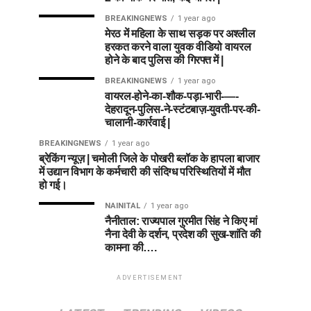
BREAKINGNEWS
1 year ago
मेरठ में महिला के साथ सड़क पर अश्लील
हरकत करने वाला युवक वीडियो वायरल
होने के बाद पुलिस की गिरफ्त में |
BREAKINGNEWS
1 year ago
वायरल-होने-का-शौक-पड़ा-भारी-—-
देहरादून-पुलिस-ने-स्टंटबाज़-युवती-पर-की-
चालानी-कार्रवाई |
BREAKINGNEWS
1 year ago
ब्रेकिंग न्यूज़ | चमोली जिले के पोखरी ब्लॉक के हापला बाजार
में उद्यान विभाग के कर्मचारी की संदिग्ध परिस्थितियों में मौत
हो गई।
NAINITAL
1 year ago
नैनीताल: राज्यपाल गुरमीत सिंह ने किए मां
नैना देवी के दर्शन, प्रदेश की सुख-शांति की
कामना की….
ADVERTISEMENT