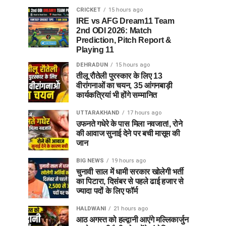
CRICKET
15 hours ago
IRE vs AFG Dream11 Team
2nd ODI 2026: Match
Prediction, Pitch Report &
Playing 11
DEHRADUN
15 hours ago
तीलू रौतेली पुरस्कार के लिए 13
वीरांगनाओं का चयन, 35 आंगनबाड़ी
कार्यकत्रियां भी होंगे सम्मानित
UTTARAKHAND
17 hours ago
उफनते गधेरे के पास मिला नवजात!, रोने
की आवाज सुनाई देने पर बची मासूम की
जान
BIG NEWS
19 hours ago
चुनावी साल में धामी सरकार खोलेगी भर्ती
का पिटारा, दिसंबर से पहले ढाई हजार से
ज्यादा पदों के लिए फॉर्म
HALDWANI
21 hours ago
आठ अगस्त को हल्द्वानी आएंगे मल्लिकार्जुन