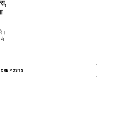
रा,
ा
है।
 ने
ORE POSTS