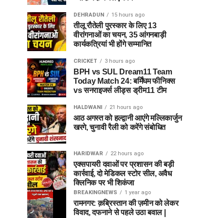
DEHRADUN
15 hours ago
तीलू रौतेली पुरस्कार के लिए 13
वीरांगनाओं का चयन, 35 आंगनबाड़ी
कार्यकत्रियां भी होंगे सम्मानित
CRICKET
3 hours ago
BPH vs SUL Dream11 Team
Today Match 24: बर्मिंघम फीनिक्स
vs सनराइजर्स लीड्स ड्रीम11 टीम
HALDWANI
21 hours ago
आठ अगस्त को हल्द्वानी आएंगे मल्लिकार्जुन
खरगे, चुनावी रैली को करेंगे संबोधित
HARIDWAR
22 hours ago
एक्सपायरी दवाओं पर प्रशासन की बड़ी
कार्रवाई, दो मेडिकल स्टोर सील, अवैध
क्लिनिक पर भी शिकंजा
BREAKINGNEWS
1 year ago
रामनगर: क़ब्रिस्तान की ज़मीन को लेकर
विवाद, दफनाने से पहले उठा बवाल |