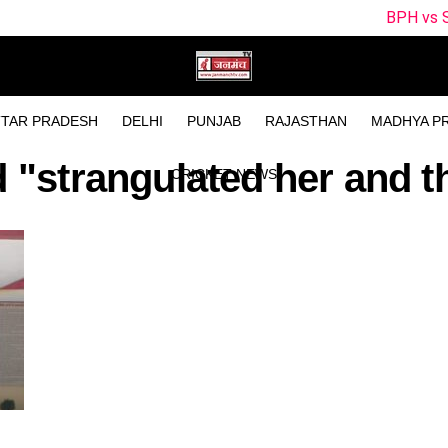
BPH vs SUL Dream11 Tea
TAR PRADESH
DELHI
PUNJAB
RAJASTHAN
MADHYA P
d "strangulated her and 
CRICKET NEWS