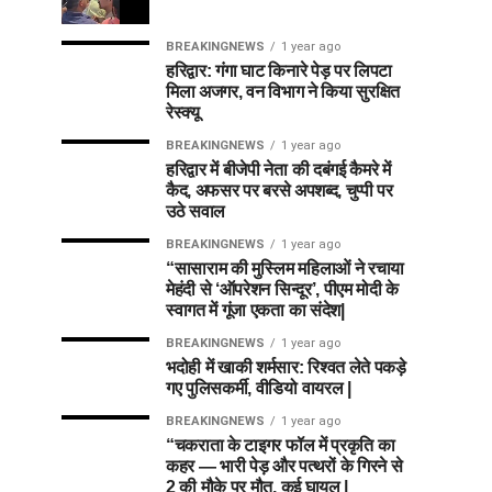
BREAKINGNEWS
1 year ago
हरिद्वार: गंगा घाट किनारे पेड़ पर लिपटा
मिला अजगर, वन विभाग ने किया सुरक्षित
रेस्क्यू
BREAKINGNEWS
1 year ago
हरिद्वार में बीजेपी नेता की दबंगई कैमरे में
कैद, अफसर पर बरसे अपशब्द, चुप्पी पर
उठे सवाल
BREAKINGNEWS
1 year ago
“सासाराम की मुस्लिम महिलाओं ने रचाया
मेहंदी से ‘ऑपरेशन सिन्दूर’, पीएम मोदी के
स्वागत में गूंजा एकता का संदेश|
BREAKINGNEWS
1 year ago
भदोही में खाकी शर्मसार: रिश्वत लेते पकड़े
गए पुलिसकर्मी, वीडियो वायरल |
BREAKINGNEWS
1 year ago
“चकराता के टाइगर फॉल में प्रकृति का
कहर — भारी पेड़ और पत्थरों के गिरने से
2 की मौके पर मौत, कई घायल |