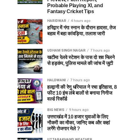
Probable Playing XI, and
Fantasy Cricket Tips
HARIDWAR
4 hours ago
हरिद्वार में गंगा स्नान के दौरान हादसा, तेज
बहाव में बहा कांवड़िया, तलाश जारी
UDHAM SINGH NAGAR
7 hours ago
खटीमा रेलवे स्टेशन के पास दो शव मिलने
से हड़कंप, पुलिस मामले की जांच में जुटी
HALDWANI
7 hours ago
हल्द्वानी की रेणु धरियाल ने रचा इतिहास, 8
फीट 10 इंच लंबे बालों से बनाया गिनीज
वर्ल्ड रिकॉर्ड
BIG NEWS
9 hours ago
उत्तराखंड में 10 हजार युवाओं के लिए
नौकरी का मौका, जानिए कब और कहां
लगेंगे रोजगार मेले ?
UTTARAKHAND WEATHER