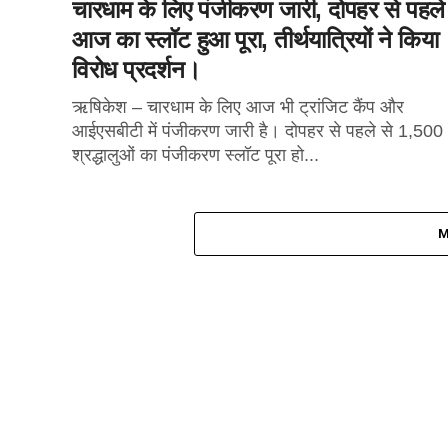
चारधाम के लिए पंजीकरण जारी, दोपहर से पहले
आज का स्लॉट हुआ पूरा, तीर्थयात्रियों ने किया
विरोध प्रदर्शन।
ऋषिकेश – चारधाम के लिए आज भी ट्रांजिट कैंप और
आईएसबीटी में पंजीकरण जारी है। दोपहर से पहले से 1,500
श्रद्धालुओं का पंजीकरण स्लॉट पूरा हो...
M