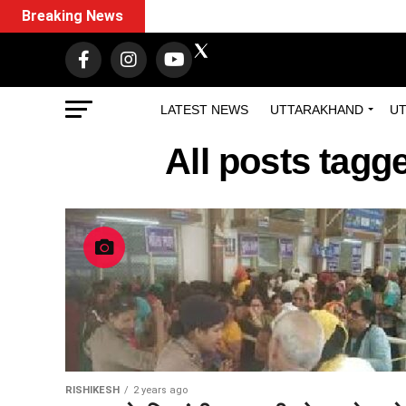
Breaking News
LATEST NEWS
UTTARAKHAND
UT
All posts tagg
RISHIKESH
2 years ago