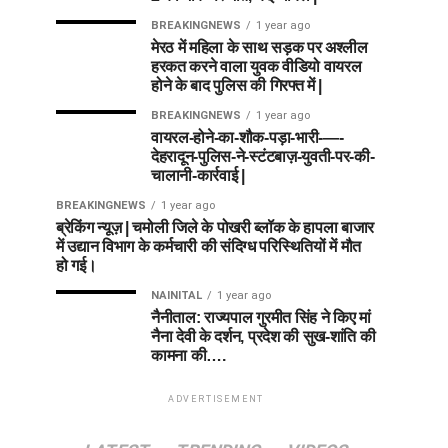
BREAKINGNEWS
1 year ago
मेरठ में महिला के साथ सड़क पर अश्लील
हरकत करने वाला युवक वीडियो वायरल
होने के बाद पुलिस की गिरफ्त में |
BREAKINGNEWS
1 year ago
वायरल-होने-का-शौक-पड़ा-भारी-—-
देहरादून-पुलिस-ने-स्टंटबाज़-युवती-पर-की-
चालानी-कार्रवाई |
BREAKINGNEWS
1 year ago
ब्रेकिंग न्यूज़ | चमोली जिले के पोखरी ब्लॉक के हापला बाजार
में उद्यान विभाग के कर्मचारी की संदिग्ध परिस्थितियों में मौत
हो गई।
NAINITAL
1 year ago
नैनीताल: राज्यपाल गुरमीत सिंह ने किए मां
नैना देवी के दर्शन, प्रदेश की सुख-शांति की
कामना की….
ADVERTISEMENT