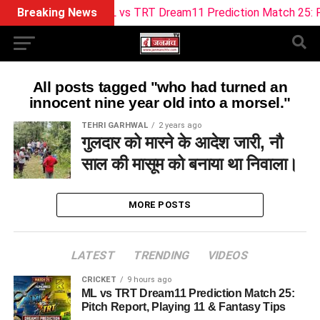
Breaking News
ML vs TRT Dream11 Prediction Match 25: Pitch
All posts tagged "who had turned an
innocent nine year old into a morsel."
TEHRI GARHWAL
2 years ago
गुलदार को मारने के आदेश जारी, नौ
साल की मासूम को बनाया था निवाला।
MORE POSTS
LATEST
TRENDING
VIDEOS
CRICKET
9 hours ago
ML vs TRT Dream11 Prediction Match 25:
Pitch Report, Playing 11 & Fantasy Tips