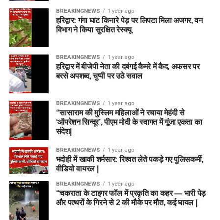
BREAKINGNEWS
1 year ago
हरिद्वार: गंगा घाट किनारे पेड़ पर लिपटा मिला अजगर, वन
विभाग ने किया सुरक्षित रेस्क्यू
BREAKINGNEWS
1 year ago
हरिद्वार में बीजेपी नेता की दबंगई कैमरे में कैद, अफसर पर
बरसे अपशब्द, चुप्पी पर उठे सवाल
BREAKINGNEWS
1 year ago
“सासाराम की मुस्लिम महिलाओं ने रचाया मेहंदी से
‘ऑपरेशन सिन्दूर’, पीएम मोदी के स्वागत में गूंजा एकता का
संदेश|
BREAKINGNEWS
1 year ago
भदोही में खाकी शर्मसार: रिश्वत लेते पकड़े गए पुलिसकर्मी,
वीडियो वायरल |
BREAKINGNEWS
1 year ago
“चकराता के टाइगर फॉल में प्रकृति का कहर — भारी पेड़
और पत्थरों के गिरने से 2 की मौके पर मौत, कई घायल |