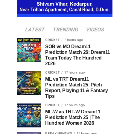
LATEST
TRENDING
VIDEOS
CRICKET
2 hours ago
SOB vs MO Dream11
Prediction Match 26: Dream11
Team Today The Hundred
2026
CRICKET
17 hours ago
ML vs TRT Dream11
Prediction Match 25: Pitch
Report, Playing 11 & Fantasy
Tips
CRICKET
17 hours ago
ML-W vs TRT-W Dream11
Prediction Match 25 | The
Hundred Women 2026
BREAKINGNEWS
18 hours ago