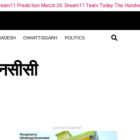
ch 26: Dream11 Team Today The Hundred 2026
ML vs TR
RADESH
CHHATTISGARH
POLITICS
एनसीसी
ADVERTISEMENT