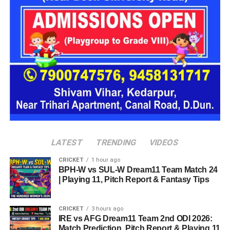
साक्षात्कार लेने आ रही हैं, जिनमें प्रमुख हैं:
एक्सिस बैंक (Axis Bank)
बारबेक्यू नेशन (Barbeque Nation)
डिक्सॉन (Dixon Technologies)
उत्कर्ष स्मॉल फाइनेंस बैंक (Utkarsh Small Finance Bank)
सीएएमपी-108 (CAMP-108)
एनआईटीटी लिमिटेड (NIIT Limited)
परिश्रम रिसोर्स प्राइवेट लिमिटेड
LATEST
TRENDING
VIDEOS
आईपीसीए (IPCA Laboratories)
CRICKET
1 hour ago
BPH-W vs SUL-W Dream11 Team Match 24
मोचिको (Mochiko Shoes)
| Playing 11, Pitch Report & Fantasy Tips
टीआई मेडिकोज (TI Medicos)
आईजोन (iZone)
CRICKET
3 hours ago
IRE vs AFG Dream11 Team 2nd ODI 2026:
Match Prediction, Pitch Report & Playing 11