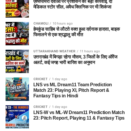
एक्सपायरी दवाओं पर प्रशासन की बड़ी कार्रवाई, दो
पासपोर्ट साइज फोटो
मेडिकल स्टोर सील, अवैध क्लिनिक पर भी शिकंजा
वैध पहचान पत्र
(आधार कार्ड / वोटर आईडी आदि)
CHAMOLI
10 hours ago
विभाग ने जिले के सभी योग्य एवं इच्छुक युवाओं से अपील की है कि वे समय
हेमकुंड साहिब से लौटते वक्त हुआ दर्दनाक हादसा, बाइक
पर अपना पंजीकरण कराकर इस रोजगार अवसर का लाभ उठाएं।
फिसलने से एक श्रद्धालु की मौत
UTTARAKHAND WEATHER
11 hours ago
उत्तराखंड में बिगड़ा रहेगा मौसम, 3 जिलों के लिए ऑरेंज
अलर्ट, कई जगह भारी बारिश का अनुमान
CRICKET
1 day ago
LNS vs ML Dream11 Team Prediction
Match 23: Playing XI, Pitch Report &
Fantasy Tips in Hindi
CRICKET
1 day ago
LNS-W vs ML-W Dream11 Prediction Match
23: Pitch Report, Playing 11 & Fantasy Tips