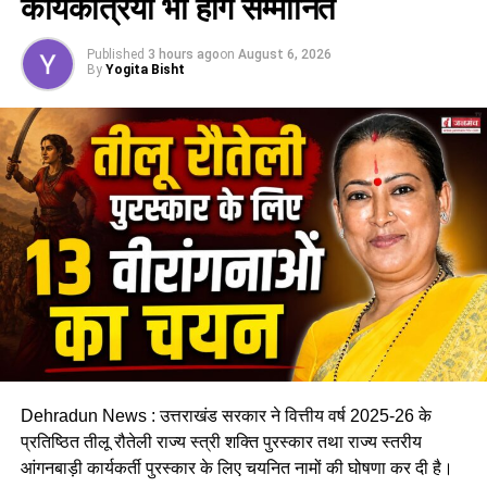
कार्यकत्रियां भी होंगे सम्मानित
Published
3 hours ago
on
August 6, 2026
By
Yogita Bisht
निर्मला नेगी के इस उत्कृष्ट प्रदर्शन पर खेल सचिव अमित सिन्हा ने उन्हें
सम्मानित किया। देहरादून समेत विभिन्न स्थानों पर उनके लिए सम्मान
समारोह भी आयोजित किए जा रहे हैं। ‘शटलर दादी’ अब सिर्फ एक नाम
नहीं…बल्कि एक प्रेरणा बन चुकी हैं…खासकर उन लोगों के लिए जो सोचते
हैं कि अब कुछ करने की उम्र नहीं रही।
Dehradun News : उत्तराखंड सरकार ने वित्तीय वर्ष 2025-26 के
प्रतिष्ठित तीलू रौतेली राज्य स्त्री शक्ति पुरस्कार तथा राज्य स्तरीय
आंगनबाड़ी कार्यकर्ती पुरस्कार के लिए चयनित नामों की घोषणा कर दी है।