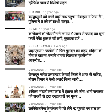
ट्रैफिक जाम से मिलेगी राहत…
CHAMOLI
1 year ago
श्रद्धालुओं को ठगने बद्रीनाथ पहुंचा मोबाइल माफिया गैंग ,
पुलिस ने 6 को रंगे हाथों पकड़ा…
CRIME
1 year ago
कारोबारी को सेल्समैन ने लगाया 9 लाख से ज्यादा का चूना,
फर्जी पेमेंट बुक से की ठगी, मुकदमा दर्ज…
RUDRAPRAYAG
1 year ago
रुद्रप्रयाग: जखोली में फिर गुलदार का कहर, महिला की
मौत से दहशत, वन विभाग के खिलाफ ग्रामीणों में
आक्रोश….
DEHRADUN
1 year ago
देहरादून समेत उत्तराखंड के कई जिलों में आज भी बारिश,
मौसम विभाग ने येलो अलर्ट किया जारी….
DEHRADUN
1 year ago
अंकिता भंडारी हत्याकांड में इंसाफ की जीत, धामी सरकार
की सख्ती से टूटा रसूखदारों का गुरूर…
DEHRADUN
1 year ago
ऋषिकेश रेंज के जंगल में पत्ते लेने गए युवकों पर बाघ का