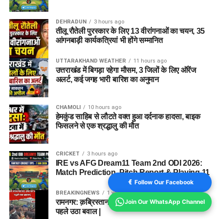
DEHRADUN
3 hours ago
तीलू रौतेली पुरस्कार के लिए 13 वीरांगनाओं का चयन, 35
आंगनबाड़ी कार्यकत्रियां भी होंगे सम्मानित
UTTARAKHAND WEATHER
11 hours ago
उत्तराखंड में बिगड़ा रहेगा मौसम, 3 जिलों के लिए ऑरेंज
अलर्ट, कई जगह भारी बारिश का अनुमान
CHAMOLI
10 hours ago
हेमकुंड साहिब से लौटते वक्त हुआ दर्दनाक हादसा, बाइक
फिसलने से एक श्रद्धालु की मौत
CRICKET
3 hours ago
IRE vs AFG Dream11 Team 2nd ODI 2026:
Match Prediction, Pitch Report & Playing 11
Follow Our Facebook
BREAKINGNEWS
1 year ago
रामनगर: क़ब्रिस्तान की ज़मीन को लेकर विवाद, दफनाने से
Join Our WhatsApp Channel
पहले उठा बवाल |