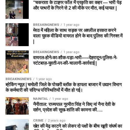
“चकराता के टाइगर फॉल में प्रकृति का कहर — भारी पेड़
और पत्थरों के गिरने से 2 की मौके पर मौत, कई घायल |
BREAKINGNEWS
1 year ago
मेरठ में महिला के साथ सड़क पर अश्लील हरकत करने
वाला युवक वीडियो वायरल होने के बाद पुलिस की गिरफ्त में
|
BREAKINGNEWS
1 year ago
वायरल-होने-का-शौक-पड़ा-भारी-—-देहरादून-पुलिस-ने-
स्टंटबाज़-युवती-पर-की-चालानी-कार्रवाई |
BREAKINGNEWS
1 year ago
ब्रेकिंग न्यूज़ | चमोली जिले के पोखरी ब्लॉक के हापला बाजार में उद्यान विभाग
के कर्मचारी की संदिग्ध परिस्थितियों में मौत हो गई।
NAINITAL
1 year ago
नैनीताल: राज्यपाल गुरमीत सिंह ने किए मां नैना देवी के
दर्शन, प्रदेश की सुख-शांति की कामना की….
CRIME
2 years ago
खेत की मेढ़ काटने को लेकर दो पक्षों के बीच खूनी संघर्ष का