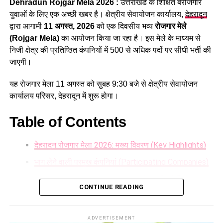
Dehradun Rojgar Mela 2026 :
उत्तराखंड के शिक्षित बेरोजगार
स्नातक स्तरीय पद सहित कुल 1470 पद शामिल हैं।
युवाओं के लिए एक अच्छी खबर है। क्षेत्रीय सेवायोजन कार्यालय,
देहरादून
द्वारा आगामी
11 अगस्त, 2026
को एक दिवसीय भव्य
रोजगार मेले
(Rojgar Mela)
का आयोजन किया जा रहा है। इस मेले के माध्यम से
निजी क्षेत्र की प्रतिष्ठित कंपनियों में 500 से अधिक पदों पर सीधी भर्ती की
जाएगी।
यह रोजगार मेला 11 अगस्त को सुबह 9:30 बजे से क्षेत्रीय सेवायोजन
कार्यालय परिसर, देहरादून में शुरू होगा।
Table of Contents
देहरादून रोजगार मेला 2026: मुख्य विवरण (Key Highlights)
34 हजार भर्तियां, रोजगार बड़ी उपलब्धि
भाग लेने वाली प्रमुख कंपनियां (Participating Companies)
धामी सरकार अपने साढ़े चार साल के कार्यकाल में रिकॉर्ड 34 हजार से
Dehradun Rojgar Mela 2026 : आवेदन और पंजीकरण
अधिक युवाओं को सरकारी नौकरी प्रदान कर चुकी है। प्रदेश में वर्ष 2024
CONTINUE READING
प्रक्रिया (How to Register)
से सख्त नकल विरोधी कानून लागू होने के बाद भर्ती प्रक्रिया ना सिर्फ
पारदर्शी तरीके से सम्पन्न हो रही है, बल्कि निर्बाध भर्ती होने से आवेदन से
आवश्यक दस्तावेज (Documents Required):
ADVERTISEMENT
लेकर नियुक्ति तक का औसत समय भी घट गया है। इस तरह सरकार चुनाव