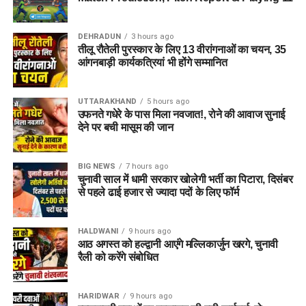
Dehradun Rojgar Mela 2026 :
आवेदन और पंजीकरण प्रक्रिया (How
DEHRADUN
3 hours ago
तीलू रौतेली पुरस्कार के लिए 13 वीरांगनाओं का चयन, 35
to Register)
आंगनबाड़ी कार्यकत्रियां भी होंगे सम्मानित
क्षेत्रीय सेवायोजन अधिकारी ममता चौहान नेगी के अनुसार, रोजगार मेले में
UTTARAKHAND
5 hours ago
भाग लेने के लिए अभ्यर्थियों का पंजीकरण
04 अगस्त, 2026
से शुरू हो
उफनते गधेरे के पास मिला नवजात!, रोने की आवाज सुनाई
चुका है। इच्छुक अभ्यर्थी साक्षात्कार में शामिल होने से पहले किसी भी कार्य
देने पर बची मासूम की जान
दिवस में कार्यालय पहुंचकर अपना पंजीकरण करा सकते हैं।
BIG NEWS
7 hours ago
आवश्यक दस्तावेज (Documents
चुनावी साल में धामी सरकार खोलेगी भर्ती का पिटारा, दिसंबर
से पहले ढाई हजार से ज्यादा पदों के लिए फॉर्म
Required):
बायोडाटा / रिज़्यूमे (Resume)
(2-3 प्रतियां)
HALDWANI
9 hours ago
आठ अगस्त को हल्द्वानी आएंगे मल्लिकार्जुन खरगे, चुनावी
मूल शैक्षिक प्रमाण पत्र
एवं उनकी छायाप्रतियां
रैली को करेंगे संबोधित
(Photocopies)
सेवायोजन कार्यालय का पंजीयन कार्ड
HARIDWAR
9 hours ago