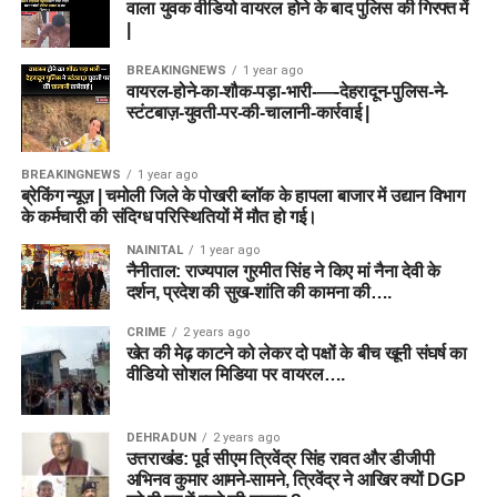
वाला युवक वीडियो वायरल होने के बाद पुलिस की गिरफ्त में
|
BREAKINGNEWS
1 year ago
वायरल-होने-का-शौक-पड़ा-भारी-—-देहरादून-पुलिस-ने-
स्टंटबाज़-युवती-पर-की-चालानी-कार्रवाई |
BREAKINGNEWS
1 year ago
ब्रेकिंग न्यूज़ | चमोली जिले के पोखरी ब्लॉक के हापला बाजार में उद्यान विभाग
के कर्मचारी की संदिग्ध परिस्थितियों में मौत हो गई।
NAINITAL
1 year ago
नैनीताल: राज्यपाल गुरमीत सिंह ने किए मां नैना देवी के
दर्शन, प्रदेश की सुख-शांति की कामना की….
CRIME
2 years ago
खेत की मेढ़ काटने को लेकर दो पक्षों के बीच खूनी संघर्ष का
वीडियो सोशल मिडिया पर वायरल….
DEHRADUN
2 years ago
उत्तराखंड: पूर्व सीएम त्रिवेंद्र सिंह रावत और डीजीपी
अभिनव कुमार आमने-सामने, त्रिवेंद्र ने आखिर क्यों DGP