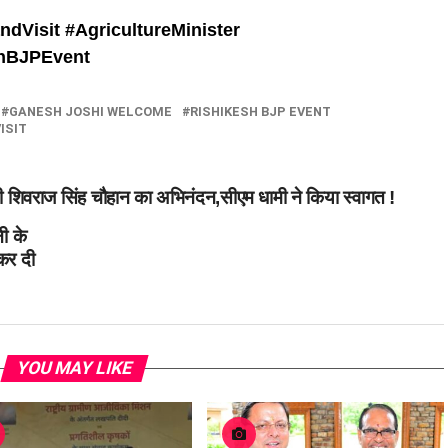
ndVisit #
AgricultureMinister
shBJPEvent
GANESH JOSHI WELCOME
RISHIKESH BJP EVENT
ISIT
ंत्री शिवराज सिंह चौहान का अभिनंदन,सीएम धामी ने किया स्वागत !
नी के
कर दी
YOU MAY LIKE