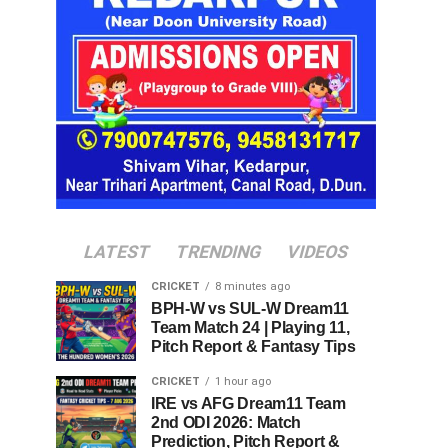
LATEST
TRENDING
VIDEOS
CRICKET
8 minutes ago
BPH-W vs SUL-W Dream11
Team Match 24 | Playing 11,
Pitch Report & Fantasy Tips
CRICKET
1 hour ago
IRE vs AFG Dream11 Team
2nd ODI 2026: Match
Prediction, Pitch Report &