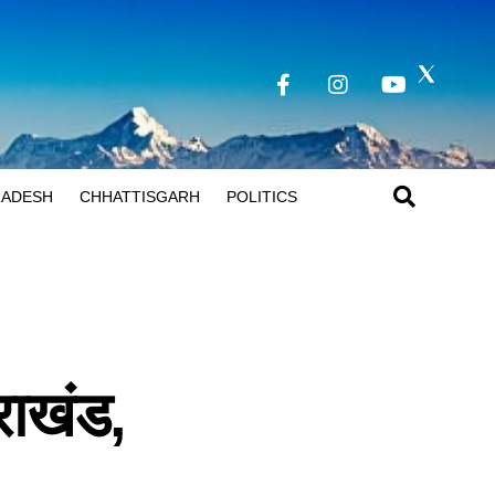
RADESH
CHHATTISGARH
POLITICS
तराखंड,