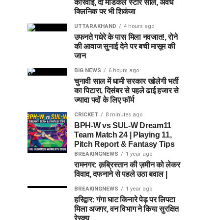
कार्रवाई, दो मेडिकल स्टोर सील, अवैध
क्लिनिक पर भी शिकंजा
UTTARAKHAND
4 hours ago
उफनते गधेरे के पास मिला नवजात!, रोने
की आवाज सुनाई देने पर बची मासूम की
जान
BIG NEWS
6 hours ago
चुनावी साल में धामी सरकार खोलेगी भर्ती
का पिटारा, दिसंबर से पहले ढाई हजार से
ज्यादा पदों के लिए फॉर्म
CRICKET
8 minutes ago
BPH-W vs SUL-W Dream11
Team Match 24 | Playing 11,
Pitch Report & Fantasy Tips
BREAKINGNEWS
1 year ago
रामनगर: क़ब्रिस्तान की ज़मीन को लेकर
विवाद, दफनाने से पहले उठा बवाल |
BREAKINGNEWS
1 year ago
हरिद्वार: गंगा घाट किनारे पेड़ पर लिपटा
मिला अजगर, वन विभाग ने किया सुरक्षित
रेस्क्यू