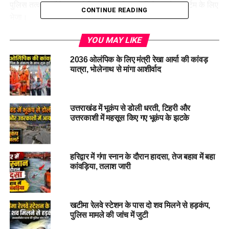
पुलिस तत्काल मौके पर पहुंची और शव को कब्जे में लेकर पोस्टमार्टम के लिए
CONTINUE READING
भेजा।
थाना प्रभारी नंदन सिंह रावत ने बताया कि हादसे की जानकारी शाजिद के
YOU MAY LIKE
परिजनों को दे दी गई है और मामले की जांच की जा रही है। फिलहाल ट्रक
2036 ओलंपिक के लिए मंत्री रेखा आर्या की कांवड़
और उसके चालक की तलाश जारी है।
यात्रा, भोलेनाथ से मांगा आशीर्वाद
इधर शाजिद की मौत की खबर मिलते ही उसके घर में कोहराम मच गया।
परिजनों का रो-रो कर बुरा हाल है। पड़ोसियों और रिश्तेदारों का उनके घर
उत्तराखंड में भूकंप से डोली धरती, टिहरी और
पहुंचने का सिलसिला जारी है।
उत्तरकाशी में महसूस किए गए भूकंप के झटके
RELATED TOPICS:
JANMANCH TV
UTTARAKHAND
UTTARAKHANDNEWS
हरिद्वार में गंगा स्नान के दौरान हादसा, तेज बहाव में बहा
कांवड़िया, तलाश जारी
UP NEXT
उत्तराखंड में मॉनसून नहीं ले रहा विराम, कई जिलों में भारी बारिश का
अलर्ट जारी
DON'T MISS
खटीमा रेलवे स्टेशन के पास दो शव मिलने से हड़कंप,
हल्द्वानी में एशियाई कैडेट तलवारबाजी प्रतियोगिता का भव्य शुभारंभ,
पुलिस मामले की जांच में जुटी
मुख्यमंत्री पुष्कर सिंह धामी ने किया उद्घाटन