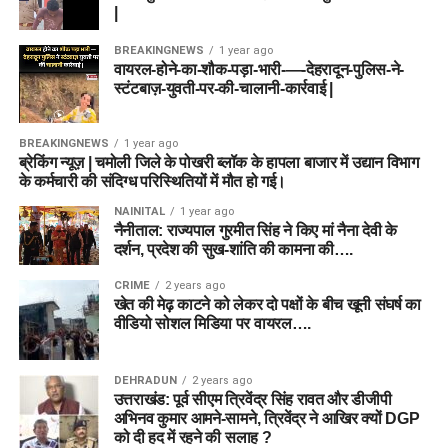
|
BREAKINGNEWS
1 year ago
वायरल-होने-का-शौक-पड़ा-भारी-—-देहरादून-पुलिस-ने-
स्टंटबाज़-युवती-पर-की-चालानी-कार्रवाई |
BREAKINGNEWS
1 year ago
ब्रेकिंग न्यूज़ | चमोली जिले के पोखरी ब्लॉक के हापला बाजार में उद्यान विभाग
के कर्मचारी की संदिग्ध परिस्थितियों में मौत हो गई।
NAINITAL
1 year ago
नैनीताल: राज्यपाल गुरमीत सिंह ने किए मां नैना देवी के
दर्शन, प्रदेश की सुख-शांति की कामना की….
CRIME
2 years ago
खेत की मेढ़ काटने को लेकर दो पक्षों के बीच खूनी संघर्ष का
वीडियो सोशल मिडिया पर वायरल….
DEHRADUN
2 years ago
उत्तराखंड: पूर्व सीएम त्रिवेंद्र सिंह रावत और डीजीपी
अभिनव कुमार आमने-सामने, त्रिवेंद्र ने आखिर क्यों DGP
को दी हद में रहने की सलाह ?