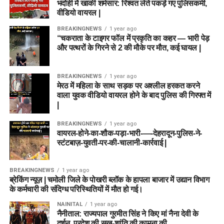
भदोही में खाकी शर्मसार: रिश्वत लेते पकड़े गए पुलिसकर्मी,
वीडियो वायरल |
BREAKINGNEWS
1 year ago
“चकराता के टाइगर फॉल में प्रकृति का कहर — भारी पेड़
और पत्थरों के गिरने से 2 की मौके पर मौत, कई घायल |
BREAKINGNEWS
1 year ago
मेरठ में महिला के साथ सड़क पर अश्लील हरकत करने
वाला युवक वीडियो वायरल होने के बाद पुलिस की गिरफ्त में
|
BREAKINGNEWS
1 year ago
वायरल-होने-का-शौक-पड़ा-भारी-—-देहरादून-पुलिस-ने-
स्टंटबाज़-युवती-पर-की-चालानी-कार्रवाई |
BREAKINGNEWS
1 year ago
ब्रेकिंग न्यूज़ | चमोली जिले के पोखरी ब्लॉक के हापला बाजार में उद्यान विभाग
के कर्मचारी की संदिग्ध परिस्थितियों में मौत हो गई।
NAINITAL
1 year ago
नैनीताल: राज्यपाल गुरमीत सिंह ने किए मां नैना देवी के
दर्शन, प्रदेश की सुख-शांति की कामना की….