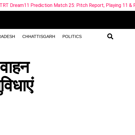
ction Match 25: Pitch Report, Playing 11 & Fantasy Tips
RADESH
CHHATTISGARH
POLITICS
 वाहन
विधाएं