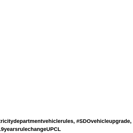
tricitydepartmentvehiclerules, #
SDOvehicleupgrade,
19yearsrulechangeUPCL