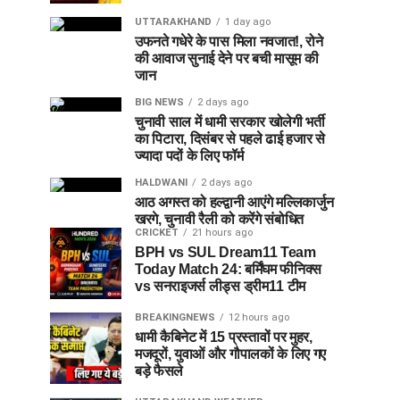
UTTARAKHAND
1 day ago
उफनते गधेरे के पास मिला नवजात!, रोने
की आवाज सुनाई देने पर बची मासूम की
जान
BIG NEWS
2 days ago
चुनावी साल में धामी सरकार खोलेगी भर्ती
का पिटारा, दिसंबर से पहले ढाई हजार से
ज्यादा पदों के लिए फॉर्म
HALDWANI
2 days ago
आठ अगस्त को हल्द्वानी आएंगे मल्लिकार्जुन
खरगे, चुनावी रैली को करेंगे संबोधित
CRICKET
21 hours ago
BPH vs SUL Dream11 Team
Today Match 24: बर्मिंघम फीनिक्स
vs सनराइजर्स लीड्स ड्रीम11 टीम
BREAKINGNEWS
12 hours ago
धामी कैबिनेट में 15 प्रस्तावों पर मुहर,
मजदूरों, युवाओं और गौपालकों के लिए गए
बड़े फैसले