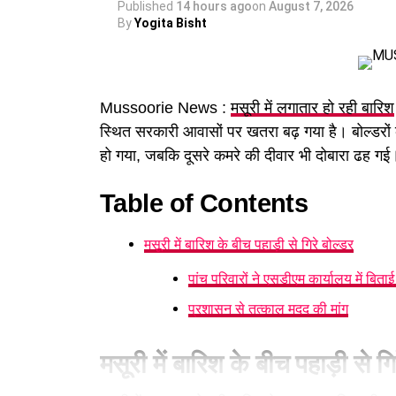
Published
14 hours ago
on
August 7, 2026
By
Yogita Bisht
Mussoorie News :
मसूरी में लगातार हो रही बारिश
स्थित सरकारी आवासों पर खतरा बढ़ गया है। बोल्डरों की
हो गया, जबकि दूसरे कमरे की दीवार भी दोबारा ढह गई। 
Table of Contents
पढ़े धामी कैबिनेट के प्रमुख फैसले
मसूरी में बारिश के बीच पहाड़ी से गिरे बोल्डर
पांच परिवारों ने एसडीएम कार्यालय में बिताई
GST संशोधित अध्यादेश को मंजूरी।
प्रशासन से तत्काल मदद की मांग
नैनीताल हाईकोर्ट के लिए हल्द्वानी गौलापार में 30 
राज्य क्रीड़ा विश्वविद्यालय हल्द्वानी के लिए 122 पद
मसूरी में बारिश के बीच पहाड़ी से गि
जल जीवन मिशन में केंद्र की गाइडलाइंस लागू होंगी