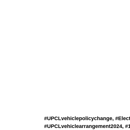
#UPCLvehiclepolicychange, #
Elec
#
UPCLvehiclearrangement2024, #