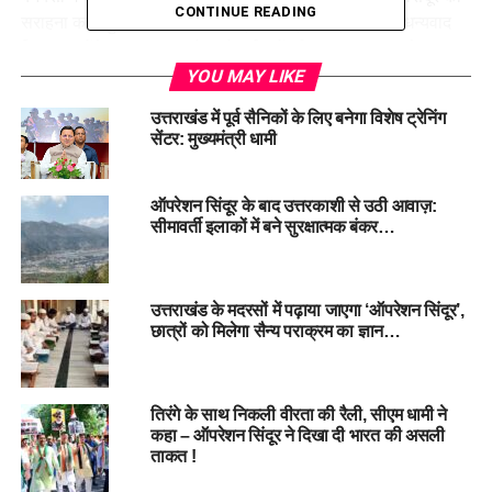
CONTINUE READING
सराहना करते हुए भारतीय सेना और प्रधानमंत्री नरेंद्र मोदी को धन्यवाद
दिया। उन्होंने कहा, “22 अप्रैल को पर्यटकों की हत्या का बदला लेना
ज़रूरी था, और सेना ने वह काम बखूबी किया है।”
YOU MAY LIKE
उत्तराखंड में पूर्व सैनिकों के लिए बनेगा विशेष ट्रेनिंग
महरा ने कहा कि पाकिस्तान की नापाक हरकतें थमने वाली नहीं हैं, इसलिए
सेंटर: मुख्यमंत्री धामी
भारत को पूरी तरह सतर्क रहना होगा।
चंपावत में व्यापार संघ ने भी ऑपरेशन सिंदूर का समर्थन किया है। संघ
ऑपरेशन सिंदूर के बाद उत्तरकाशी से उठी आवाज़:
अध्यक्ष विकास साह ने कहा कि अब समय आ गया है कि पाकिस्तान को कड़ा
सीमावर्ती इलाकों में बने सुरक्षात्मक बंकर…
सबक सिखाया जाए। उन्होंने कहा दहशतगर्दों को पालने वाले मुल्क को तबाह
करना जरूरी हो गया है।
उत्तराखंड के मदरसों में पढ़ाया जाएगा ‘ऑपरेशन सिंदूर’,
#OperationSindoor #
IndiaBorderSecurity
छात्रों को मिलेगा सैन्य पराक्रम का ज्ञान…
#
NepalChinaBorderPatrol #
SSBAlertMode
#
PakistanAirStrikeResponse
तिरंगे के साथ निकली वीरता की रैली, सीएम धामी ने
कहा – ऑपरेशन सिंदूर ने दिखा दी भारत की असली
RELATED TOPICS:
INDIA BORDER SECURITY
NEPAL CHINA BORDER PATROL
OPERATION SINDOOR
ताकत !
PAKISTAN AIR STRIKE RESPONSE
SSB ALERT MODE