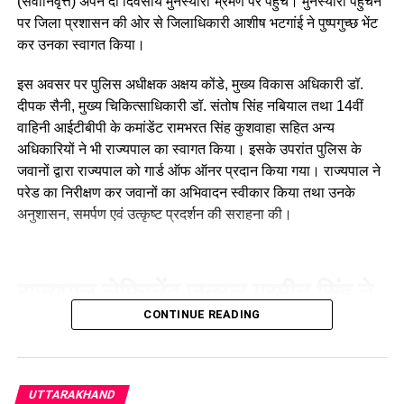
(सेवानिवृत्त) अपने दो दिवसीय मुनस्यारी भ्रमण पर पहुंचे। मुनस्यारी पहुंचने
दबोच लिया।
पर जिला प्रशासन की ओर से जिलाधिकारी आशीष भटगांई ने पुष्पगुच्छ भेंट
कर उनका स्वागत किया।
चौंकाने वाला खुलासा:
पूछताछ में
सामने आया कि आरोपी होशियार
इस अवसर पर पुलिस अधीक्षक अक्षय कोंडे, मुख्य विकास अधिकारी डॉ.
दीपक सैनी, मुख्य चिकित्साधिकारी डॉ. संतोष सिंह नबियाल तथा 14वीं
सिंह एक आदतन अपराधी है। वह
वाहिनी आईटीबीपी के कमांडेंट रामभरत सिंह कुशवाहा सहित अन्य
साल 2022 में भी एक नाबालिग
अधिकारियों ने भी राज्यपाल का स्वागत किया। इसके उपरांत पुलिस के
जवानों द्वारा राज्यपाल को गार्ड ऑफ ऑनर प्रदान किया गया। राज्यपाल ने
के अपहरण और यौन उत्पीड़न के
परेड का निरीक्षण कर जवानों का अभिवादन स्वीकार किया तथा उनके
मामले में जेल की हवा खा चुका
अनुशासन, समर्पण एवं उत्कृष्ट प्रदर्शन की सराहना की।
है। वह इसी साल
14 मई 2026
को हरिद्वार जेल से पर्सनल बॉन्ड
राज्यपाल लेफ्टिनेंट जनरल गुरमीत सिंह ने
पर बाहर आया था और जेल से
CONTINUE READING
छूटते ही उसने दोबारा इस
नंदा देवी मंदिर में की पूजा
खौफनाक वारदात को अंजाम दे
अपने भ्रमण के दौरान राज्यपाल ने
नंदा देवी मंदिर
में पूजा-अर्चना कर प्रदेश
दिया।
की सुख-समृद्धि की कामना की। इस दौरान उन्होंने क्षेत्र में विकसित पर्यटन
UTTARAKHAND