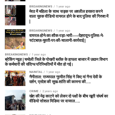
BREAKINGNEWS
1 year ago
मेरठ में महिला के साथ सड़क पर अश्लील हरकत करने
वाला युवक वीडियो वायरल होने के बाद पुलिस की गिरफ्त में
|
BREAKINGNEWS
1 year ago
वायरल-होने-का-शौक-पड़ा-भारी-—-देहरादून-पुलिस-ने-
स्टंटबाज़-युवती-पर-की-चालानी-कार्रवाई |
BREAKINGNEWS
1 year ago
ब्रेकिंग न्यूज़ | चमोली जिले के पोखरी ब्लॉक के हापला बाजार में उद्यान विभाग
के कर्मचारी की संदिग्ध परिस्थितियों में मौत हो गई।
NAINITAL
1 year ago
नैनीताल: राज्यपाल गुरमीत सिंह ने किए मां नैना देवी के
दर्शन, प्रदेश की सुख-शांति की कामना की….
CRIME
2 years ago
खेत की मेढ़ काटने को लेकर दो पक्षों के बीच खूनी संघर्ष का
वीडियो सोशल मिडिया पर वायरल….