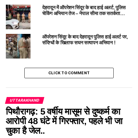
UP NEXT
देहरादून में ऑपरेशन सिंदूर के बाद हाई अलर्ट, पुलिस
उत्तराखंड में शहरी विकास को मिली नई रफ्तार, EIB से 1910 करोड़
चेकिंग अभियान तेज – नेपाल सीमा तक सतर्कता…
के निवेश को मिली मंजूरी…
DON'T MISS
मसूरी में बड़ा हादसा: जानवर को बचाने के चक्कर में कार खाई में गिरी,
ऑपरेशन सिंदूर के बाद देहरादून पुलिस हाई अलर्ट पर,
चार लोग थे सवार…
संदिग्धों के खिलाफ सघन सत्यापन अभियान !
CLICK TO COMMENT
UTTARAKHAND
पिथौरागढ़: 5 वर्षीय मासूम से दुष्कर्म का
आरोपी 48 घंटे में गिरफ्तार, पहले भी जा
चुका है जेल..