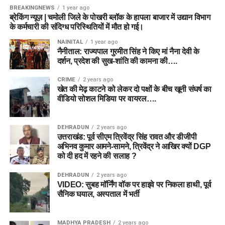
BREAKINGNEWS
1 year ago
ब्रेकिंग न्यूज़ | चमोली जिले के पोखरी ब्लॉक के हापला बाजार में उद्यान विभाग
के कर्मचारी की संदिग्ध परिस्थितियों में मौत हो गई।
NAINITAL
1 year ago
नैनीताल: राज्यपाल गुरमीत सिंह ने किए मां नैना देवी के
दर्शन, प्रदेश की सुख-शांति की कामना की….
CRIME
2 years ago
खेत की मेढ़ काटने को लेकर दो पक्षों के बीच खूनी संघर्ष का
वीडियो सोशल मिडिया पर वायरल….
DEHRADUN
2 years ago
उत्तराखंड: पूर्व सीएम त्रिवेंद्र सिंह रावत और डीजीपी
अभिनव कुमार आमने-सामने, त्रिवेंद्र ने आखिर क्यों DGP
को दी हद में रहने की सलाह ?
DEHRADUN
2 years ago
VIDEO: सुबह मॉर्निंग वॉक पर हाइवे पर निकला हाथी, पूर्व
सैनिक घयाल, अस्पताल में भर्ती
MADHYA PRADESH
2 years ago