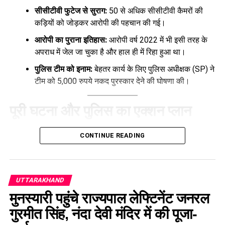
सीसीटीवी फुटेज से सुराग:
50 से अधिक सीसीटीवी कैमरों की
कड़ियों को जोड़कर आरोपी की पहचान की गई।
आरोपी का पुराना इतिहास:
आरोपी वर्ष 2022 में भी इसी तरह के
अपराध में जेल जा चुका है और हाल ही में रिहा हुआ था।
पुलिस टीम को इनाम:
बेहतर कार्य के लिए पुलिस अधीक्षक (SP) ने
टीम को 5,000 रुपये नकद पुरस्कार देने की घोषणा की।
पूरी घटना और पुलिस का एक्शन प्लान
उत्तराखंड
के पिथौरागढ़ में पुलिस ने मुस्तैदी दिखाते हुए एक 5 साल की
CONTINUE READING
मासूम बच्ची के अपहरण और दुष्कर्म के मामले का महज 48 घंटे के भीतर
खुलासा कर दिया है। पुलिस ने न केवल बच्ची को सुरक्षित बरामद किया,
बल्कि मुख्य आरोपी को भी सलाखों के पीछे पहुंचा दिया है।
UTTARAKHAND
यह मामला
23 जून
को तब सामने आया जब कोतवाली पिथौरागढ़ में एक
मुनस्यारी पहुंचे राज्यपाल लेफ्टिनेंट जनरल
पीड़ित पिता ने अपनी 5 वर्षीय बेटी के लापता होने की रिपोर्ट दर्ज कराई।
गुरमीत सिंह, नंदा देवी मंदिर में की पूजा-
मामले की संवेदनशीलता को देखते हुए पुलिस प्रशासन तुरंत हरकत में आया