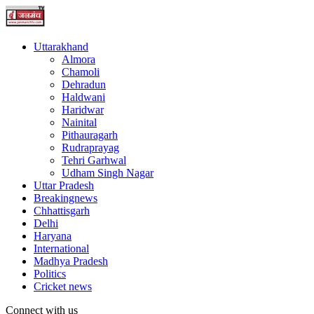
Uttarakhand
Almora
Chamoli
Dehradun
Haldwani
Haridwar
Nainital
Pithauragarh
Rudraprayag
Tehri Garhwal
Udham Singh Nagar
Uttar Pradesh
Breakingnews
Chhattisgarh
Delhi
Haryana
International
Madhya Pradesh
Politics
Cricket news
Connect with us