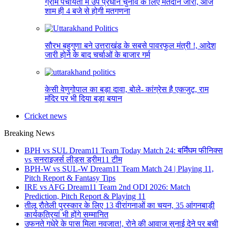
ग्राम पंचायतों में उप प्रधान चुनाव के लिए मतदान जारी, आज
शाम ही 4 बजे से होगी मतगणना
सौरभ बहुगुणा बने उत्तराखंड के सबसे पावरफुल मंत्री !, आदेश
जारी होने के बाद चर्चाओं के बाजार गर्म
केसी वेणुगोपाल का बड़ा दावा, बोले- कांग्रेस है एकजुट, राम
मंदिर पर भी दिया बड़ा बयान
Cricket news
Breaking News
BPH vs SUL Dream11 Team Today Match 24: बर्मिंघम फीनिक्स
vs सनराइजर्स लीड्स ड्रीम11 टीम
BPH-W vs SUL-W Dream11 Team Match 24 | Playing 11,
Pitch Report & Fantasy Tips
IRE vs AFG Dream11 Team 2nd ODI 2026: Match
Prediction, Pitch Report & Playing 11
तीलू रौतेली पुरस्कार के लिए 13 वीरांगनाओं का चयन, 35 आंगनबाड़ी
कार्यकत्रियां भी होंगे सम्मानित
उफनते गधेरे के पास मिला नवजात!, रोने की आवाज सुनाई देने पर बची