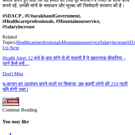
अपील करते हुए कहा कि वह हमेशा की तरह पूरे मनोयोग व निष्ठा के साथ कार्य
करते रहें, उनकी मांगों के समाधान और सुरक्षा की जिम्मेदारी सरकार की है।
#SDACP , #
UttarakhandGovernment,
#
Healthcareprofessionals, #
Mountainousservice,
#
Salaryincrease
Related
Topics:
Healthcareprofessionals
Mountainousservice
Salaryincrease
SD
Up Next
Health Alert: 12 बजे के बाद सोने से हो सकती हैं ये खतरनाक बीमारियां –
जानें कैसे बचें…
Don't Miss
भू-कानून का उल्लंघन करने वालों पर शिकंजा, छह बाहरी लोगों की 210 नाली
भूमि होगी जब्त l
Continue Reading
You may like