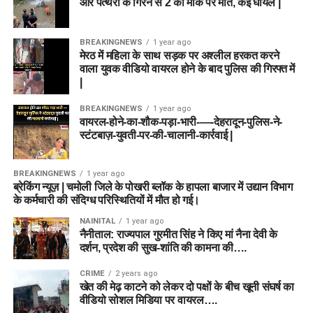
और पत्थरों के गिरने से 2 की मौके पर मौत, कई घायल |
BREAKINGNEWS
1 year ago
मेरठ में महिला के साथ सड़क पर अश्लील हरकत करने
वाला युवक वीडियो वायरल होने के बाद पुलिस की गिरफ्त में
|
BREAKINGNEWS
1 year ago
वायरल-होने-का-शौक-पड़ा-भारी-—-देहरादून-पुलिस-ने-
स्टंटबाज़-युवती-पर-की-चालानी-कार्रवाई |
BREAKINGNEWS
1 year ago
ब्रेकिंग न्यूज़ | चमोली जिले के पोखरी ब्लॉक के हापला बाजार में उद्यान विभाग
के कर्मचारी की संदिग्ध परिस्थितियों में मौत हो गई।
NAINITAL
1 year ago
नैनीताल: राज्यपाल गुरमीत सिंह ने किए मां नैना देवी के
दर्शन, प्रदेश की सुख-शांति की कामना की….
CRIME
2 years ago
खेत की मेढ़ काटने को लेकर दो पक्षों के बीच खूनी संघर्ष का
वीडियो सोशल मिडिया पर वायरल….