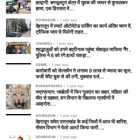
हल्द्वानी: बनभूलपुरा क्षेत्र में युवक की पत्थर से कुचलकर
हत्या, एक हिरासत में…
DEHRADUN
1 year ago
देहरादून में स्मार्ट ऑटोमेटेड पार्किंग का कार्य अंतिम चरण में,
ट्रैफिक जाम से मिलेगी राहत…
CHAMOLI
1 year ago
श्रद्धालुओं को ठगने बद्रीनाथ पहुंचा मोबाइल माफिया गैंग ,
पुलिस ने 6 को रंगे हाथों पकड़ा…
CRIME
1 year ago
कारोबारी को सेल्समैन ने लगाया 9 लाख से ज्यादा का चूना,
फर्जी पेमेंट बुक से की ठगी, मुकदमा दर्ज…
RUDRAPRAYAG
1 year ago
रुद्रप्रयाग: जखोली में फिर गुलदार का कहर, महिला की
मौत से दहशत, वन विभाग के खिलाफ ग्रामीणों में
आक्रोश….
DEHRADUN
1 year ago
देहरादून समेत उत्तराखंड के कई जिलों में आज भी बारिश,
मौसम विभाग ने येलो अलर्ट किया जारी….
DEHRADUN
1 year ago