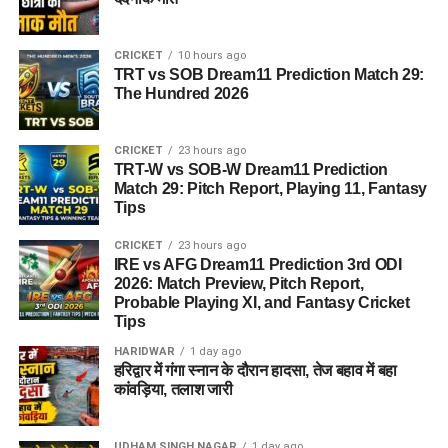
CRICKET
10 hours ago
TRT vs SOB Dream11 Prediction Match 29:
The Hundred 2026
CRICKET
23 hours ago
TRT-W vs SOB-W Dream11 Prediction
Match 29: Pitch Report, Playing 11, Fantasy
Tips
CRICKET
23 hours ago
IRE vs AFG Dream11 Prediction 3rd ODI
2026: Match Preview, Pitch Report,
Probable Playing XI, and Fantasy Cricket
Tips
HARIDWAR
1 day ago
हरिद्वार में गंगा स्नान के दौरान हादसा, तेज बहाव में बहा
कांवड़िया, तलाश जारी
UDHAM SINGH NAGAR
1 day ago