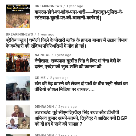
BREAKINGNEWS
1 year ago
वायरल-होने-का-शौक-पड़ा-भारी-—-देहरादून-पुलिस-ने-
स्टंटबाज़-युवती-पर-की-चालानी-कार्रवाई |
BREAKINGNEWS
1 year ago
ब्रेकिंग न्यूज़ | चमोली जिले के पोखरी ब्लॉक के हापला बाजार में उद्यान विभाग
के कर्मचारी की संदिग्ध परिस्थितियों में मौत हो गई।
NAINITAL
1 year ago
नैनीताल: राज्यपाल गुरमीत सिंह ने किए मां नैना देवी के
दर्शन, प्रदेश की सुख-शांति की कामना की….
CRIME
2 years ago
खेत की मेढ़ काटने को लेकर दो पक्षों के बीच खूनी संघर्ष का
वीडियो सोशल मिडिया पर वायरल….
DEHRADUN
2 years ago
उत्तराखंड: पूर्व सीएम त्रिवेंद्र सिंह रावत और डीजीपी
अभिनव कुमार आमने-सामने, त्रिवेंद्र ने आखिर क्यों DGP
को दी हद में रहने की सलाह ?
DEHRADUN
2 years ago