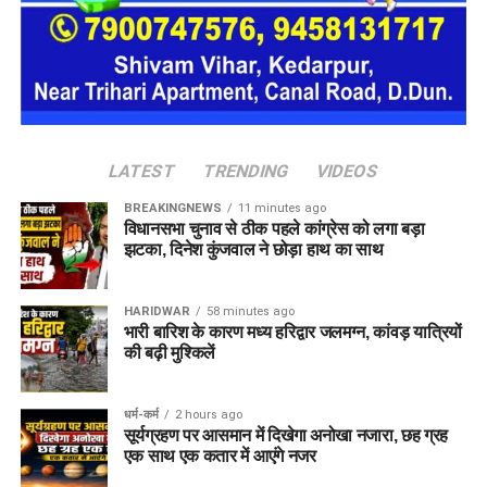
छंटनी किए गए कर्मचारियों को दोबारा अवसर देने का प्रावधान।
वन विकास निगम की सेवा नियमावली में संशोधन, स्केलर पद के
लिए 100 अंकों की परीक्षा होगी।
ईको टूरिज्म को बढ़ावा देने के लिए जड़ी-बूटियों से जुड़ी
उच्चाधिकार प्राप्त समिति में संशोधन किया जा सकेगा।
LATEST
TRENDING
VIDEOS
BREAKINGNEWS
11 minutes ago
विधानसभा चुनाव से ठीक पहले कांग्रेस को लगा बड़ा
झटका, दिनेश कुंजवाल ने छोड़ा हाथ का साथ
HARIDWAR
58 minutes ago
भारी बारिश के कारण मध्य हरिद्वार जलमग्न, कांवड़ यात्रियों
की बढ़ी मुश्किलें
धर्म-कर्म
2 hours ago
सूर्यग्रहण पर आसमान में दिखेगा अनोखा नजारा, छह ग्रह
एक साथ एक कतार में आएंगे नजर