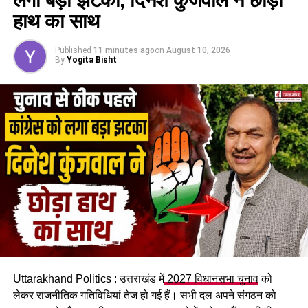
UP NEXT
हाथ का साथ
उत्तराखंड के सभी पुलिस थानों को बम से उड़ाने की धमकी देने वाला
गिरफ्तार, इसलिए किया था ये काम
Published
11 minutes ago
on
August 10, 2026
DON'T MISS
By
Yogita Bisht
सीएम ने चंपावत को दी 40 करोड़ की स्वास्थ्य योजनाओं की सौगात,
अत्याधुनिक MRI मशीन का भी किया लोकार्पण
Uttarakhand Politics : उत्तराखंड में
2027 विधानसभा चुनाव
को
लेकर राजनीतिक गतिविधियां तेज हो गई हैं। सभी दल अपने संगठन को