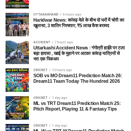
UTTARAKHAND
6 hours ago
Haridwar News: कांवड़ मेले के बीच दो घरों में चोरी का
खुलासा, 3 शातिर गिरफ्तार; ₹5 लाख कैश बरामद
जेल नहीं, रेजिडेंशियल कॉम्प्लेक्स जैसा
होगा माहौल
ACCIDENT
7 hours ago
Uttarkashi Accident News : गंगोत्री हाईवे पर टला
आलंबन गांव की सबसे खास बात यही होगी कि यहां रहने वाली महिलाओं
बड़ा हादसा , खाई के मुहाने पर अटका कांवड़ यात्रियों से
और बच्चों को यह महसूस न हो कि वे किसी जेल या बंद संस्थान में रह रहे
भरा एक पिकअप
हैं। इसके बजाय पूरा परिसर एक रेजिडेंशियल कॉम्प्लेक्स की तरह विकसित
CRICKET
13 hours ago
किया जाएगा, जहां सुरक्षा के साथ रहने, पढ़ाई, दैनिक जीवन और सामाजिक
SOB vs MO Dream11 Prediction Match 26:
विकास से जुड़ी सुविधाएं उपलब्ध होंगी।
Dream11 Team Today The Hundred 2026
परिसर को आधुनिक सुविधाओं से लैस करने की योजना है। यहां आंगनबाड़ी
CRICKET
1 day ago
केंद्र भी खोले जाएंगे। जरूरत पड़ने पर प्राथमिक विद्यालय की सुविधा भी
ML vs TRT Dream11 Prediction Match 25:
उपलब्ध कराई जा सकती है। इस पहल का मकसद सिर्फ महिलाओं और
Pitch Report, Playing 11 & Fantasy Tips
बच्चों को रहने की जगह देना नहीं, बल्कि उन्हें ऐसा वातावरण उपलब्ध कराना
है, जहां वे खुद को सुरक्षित, सम्मानित और परिवार का हिस्सा महसूस कर
CRICKET
1 day ago
सकें।