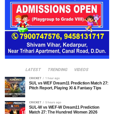
16 घरों में मिलेगा परिवार जैसा माहौल
प्रस्तावित आलंबन गांव में कॉटेज और छोटे घर विकसित किए जाएंगे। यहां
एक परिवार की तर्ज पर लोगों को रखा जाएगा। योजना के मुताबिक, एक
यूनिट में करीब दो महिलाएं, चार बच्चे और एक किशोरी को शामिल किया
जाएगा। इस तरह उन्हें एक परिवार की तरह साथ रहने का अवसर मिलेगा।
हर यूनिट में अलग किचन जैसी सुविधाएं भी होंगी, ताकि वहां रहने वाली
महिलाओं और बच्चों को रोजमर्रा के जीवन में ज्यादा स्वतंत्रता और जिम्मेदारी
का अनुभव हो सके। प्रस्तावित परिसर में कुल 16 घर विकसित किए
जाएंगे, जिनमें करीब 88 लोगों के रहने की व्यवस्था होगी।
LATEST
TRENDING
VIDEOS
CRICKET
1 hour ago
SUL vs WEF Dream11 Prediction Match 27:
Pitch Report, Playing XI & Fantasy Tips
CRICKET
5 hours ago
SUL-W vs WEF-W Dream11 Prediction
Match 27: The Hundred Women 2026