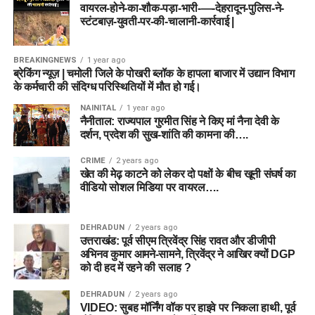
वायरल-होने-का-शौक-पड़ा-भारी-—-देहरादून-पुलिस-ने-
स्टंटबाज़-युवती-पर-की-चालानी-कार्रवाई |
BREAKINGNEWS
1 year ago
ब्रेकिंग न्यूज़ | चमोली जिले के पोखरी ब्लॉक के हापला बाजार में उद्यान विभाग
के कर्मचारी की संदिग्ध परिस्थितियों में मौत हो गई।
NAINITAL
1 year ago
नैनीताल: राज्यपाल गुरमीत सिंह ने किए मां नैना देवी के
दर्शन, प्रदेश की सुख-शांति की कामना की….
CRIME
2 years ago
खेत की मेढ़ काटने को लेकर दो पक्षों के बीच खूनी संघर्ष का
वीडियो सोशल मिडिया पर वायरल….
DEHRADUN
2 years ago
उत्तराखंड: पूर्व सीएम त्रिवेंद्र सिंह रावत और डीजीपी
अभिनव कुमार आमने-सामने, त्रिवेंद्र ने आखिर क्यों DGP
को दी हद में रहने की सलाह ?
DEHRADUN
2 years ago
VIDEO: सुबह मॉर्निंग वॉक पर हाइवे पर निकला हाथी, पूर्व