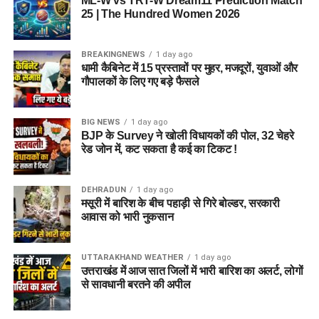
ML-W vs TRT-W Dream11 Prediction Match
25 | The Hundred Women 2026
5 एकड़ जमीन की हो रही है तलाश
BREAKINGNEWS
1 day ago
आलंबन गांव विकसित करने के लिए करीब 5 एकड़ जमीन की आवश्यकता
धामी कैबिनेट में 15 प्रस्तावों पर मुहर, मजदूरों, युवाओं और
बताई गई है। विभाग की पहली प्राथमिकता देहरादून जिले या उसके
गौपालकों के लिए गए बड़े फैसले
आसपास जमीन तलाशने की थी, लेकिन फिलहाल उपयुक्त जमीन उपलब्ध
नहीं हो पाई है। अब विभाग की ओर से हरिद्वार और आसपास के क्षेत्रों में
BIG NEWS
1 day ago
जमीन की तलाश की जा रही है। अधिकारियों को उम्मीद है कि हरिद्वार में
BJP के Survey ने खोली विधायकों की पोल, 32 चेहरे
इसके लिए उपयुक्त जमीन मिल सकती है।
रेड जोन में, कट सकता है कई का टिकट !
इसके अलावा उत्तरकाशी जिले के चिन्यालीसौड़ में भी एक जमीन को लेकर
DEHRADUN
1 day ago
संभावनाएं देखी जा रही हैं। विभाग यह जांच कर रहा है कि वहां की जमीन
मसूरी में बारिश के बीच पहाड़ी से गिरे बोल्डर, सरकारी
और परिस्थितियां आलंबन गांव के निर्माण के लिए उपयुक्त हैं या नहीं।
आवास को भारी नुकसान
महिलाओं और बच्चों को मिलेगा नया जीवन
UTTARAKHAND WEATHER
1 day ago
उत्तराखंड में आज सात जिलों में भारी बारिश का अलर्ट, लोगों
आलंबन गांव की यह योजना सिर्फ एक नया भवन या परिसर तैयार करने की
से सावधानी बरतने की अपील
कवायद नहीं है, बल्कि नारी निकेतन में रहने वाली महिलाओं और बच्चों के
प्रति सोच में बदलाव की कोशिश भी है।