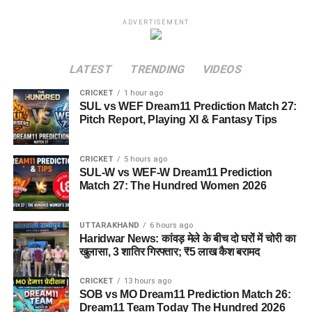
ADVERTISEMENT
LATEST
TRENDING
VIDEOS
CRICKET
1 hour ago
SUL vs WEF Dream11 Prediction Match 27:
Pitch Report, Playing XI & Fantasy Tips
CRICKET
5 hours ago
SUL-W vs WEF-W Dream11 Prediction
Match 27: The Hundred Women 2026
UTTARAKHAND
6 hours ago
Haridwar News: कांवड़ मेले के बीच दो घरों में चोरी का
खुलासा, 3 शातिर गिरफ्तार; ₹5 लाख कैश बरामद
CRICKET
13 hours ago
SOB vs MO Dream11 Prediction Match 26:
Dream11 Team Today The Hundred 2026