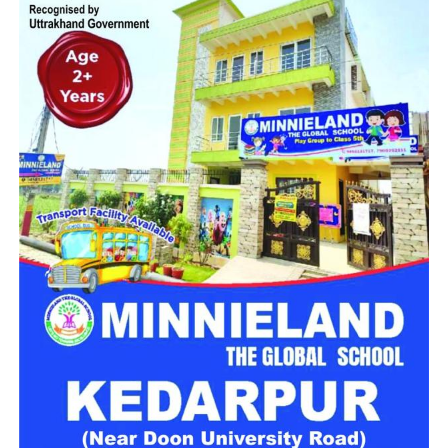
मिलेगा परिवार जैसा घर!
महिला सशक्तिकरण एवं बाल विकास विभाग की ओर से इसके लिए ‘आलंबन
गांव’ विकसित करने की योजना तैयार की जा रही है। इस योजना का उद्देश्य
नारी निकेतन में रहने वाली महिलाओं और बच्चों को सुरक्षित माहौल के साथ-
साथ घर जैसा अपनापन और स्वतंत्रता देना है।
उत्तराखंड में बन रहा ‘आलंबन गांव’
महिला सशक्तिकरण एवं बाल विकास विभाग
के निदेशक आईएएस बंशीलाल
राणा के मुताबिक, नारी निकेतन में आने वाली कई महिलाएं और बच्चे खुद को
एक बंद संस्थान या जेल जैसी जगह पर महसूस करते हैं। यही वजह है कि
कई बार बच्चे वहां से निकलने या भागने की कोशिश तक करने लगते हैं।
इसी समस्या को ध्यान में रखते हुए विभाग अब ऐसा इंफ्रास्ट्रक्चर तैयार
करने की दिशा में काम कर रहा है, जहां रहने वाले लोगों को संस्थागत माहौल
के बजाय परिवार जैसा वातावरण मिल सके।