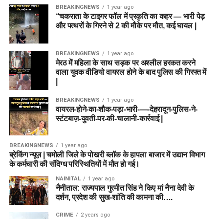
BREAKINGNEWS
1 year ago
“चकराता के टाइगर फॉल में प्रकृति का कहर — भारी पेड़
और पत्थरों के गिरने से 2 की मौके पर मौत, कई घायल |
BREAKINGNEWS
1 year ago
मेरठ में महिला के साथ सड़क पर अश्लील हरकत करने
वाला युवक वीडियो वायरल होने के बाद पुलिस की गिरफ्त में
|
BREAKINGNEWS
1 year ago
वायरल-होने-का-शौक-पड़ा-भारी-—-देहरादून-पुलिस-ने-
स्टंटबाज़-युवती-पर-की-चालानी-कार्रवाई |
BREAKINGNEWS
1 year ago
ब्रेकिंग न्यूज़ | चमोली जिले के पोखरी ब्लॉक के हापला बाजार में उद्यान विभाग
के कर्मचारी की संदिग्ध परिस्थितियों में मौत हो गई।
NAINITAL
1 year ago
नैनीताल: राज्यपाल गुरमीत सिंह ने किए मां नैना देवी के
दर्शन, प्रदेश की सुख-शांति की कामना की….
CRIME
2 years ago