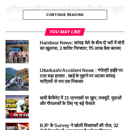
अनिल बलूनी के बाद पूर्व CM त्रिवेंद्र पहुंचे
CONTINUE READING
गदरपुर
YOU MAY LIKE
बीते दिनों सामने आई उत्तराखंड के पूर्व कैबिनेट मंत्री गदरपुर से बीजेपी
विधायक अरविंद पांडे
की नाराजगी जगजाहिर है। अरविंद पांडे लगातार
Haridwar News: कांवड़ मेले के बीच दो घरों में चोरी
अपनी ही पार्टी पर हमलावर नजर आ रहे हैं। इसी बीच विधायक अरविंद पांडे
का खुलासा, 3 शातिर गिरफ्तार; ₹5 लाख कैश बरामद
के आवास पर लगातार बड़े नेताओं की आवाजाही जारी है। जिसने सियासी
चर्चाओं को और हवा दे दी है।
Uttarkashi Accident News : गंगोत्री हाईवे पर
बलूनी और पूर्व CM त्रिवेंद्र रावत ने की
टला बड़ा हादसा , खाई के मुहाने पर अटका कांवड़
यात्रियों से भरा एक पिकअप
अरविंद पांडे से मुलाकात
धामी कैबिनेट में 15 प्रस्तावों पर मुहर, मजदूरों, युवाओं
बीते दिन पौड़ी गढ़वाल से सांसद अनिल बलूनी उनके निवास पहुंचे, जहां बंद
और गौपालकों के लिए गए बड़े फैसले
कमरे में करीब आधे घंटे तक बातचीत हुई। तो वहीं आज पूर्व मुख्यमंत्री और
हरिद्वार सांसद त्रिवेंद्र सिंह रावत
भी अरविंद पांडे के आवास पहुंचे। दोनों
नेताओं के बीच हुई लंबी मुलाकात के बाद राजनीतिक चर्चाएं तेज हो गई हैं।
BJP के Survey ने खोली विधायकों की पोल, 32