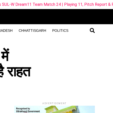
m Match 24 | Playing 11, Pitch Report & Fantasy Tips
RADESH
CHHATTISGARH
POLITICS
ें
ै राहत
ADVERTISEMENT