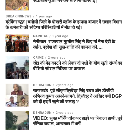
स्टंटबाज़-युवती-पर-की-चालानी-कार्रवाई |
BREAKINGNEWS
1 year ago
ब्रेकिंग न्यूज़ | चमोली जिले के पोखरी ब्लॉक के हापला बाजार में उद्यान विभाग
के कर्मचारी की संदिग्ध परिस्थितियों में मौत हो गई।
NAINITAL
1 year ago
नैनीताल: राज्यपाल गुरमीत सिंह ने किए मां नैना देवी के
दर्शन, प्रदेश की सुख-शांति की कामना की….
CRIME
2 years ago
खेत की मेढ़ काटने को लेकर दो पक्षों के बीच खूनी संघर्ष का
वीडियो सोशल मिडिया पर वायरल….
DEHRADUN
2 years ago
उत्तराखंड: पूर्व सीएम त्रिवेंद्र सिंह रावत और डीजीपी
अभिनव कुमार आमने-सामने, त्रिवेंद्र ने आखिर क्यों DGP
को दी हद में रहने की सलाह ?
DEHRADUN
2 years ago
VIDEO: सुबह मॉर्निंग वॉक पर हाइवे पर निकला हाथी, पूर्व
सैनिक घयाल, अस्पताल में भर्ती