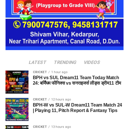
एक्सिस बैंक (Axis Bank)
बारबेक्यू नेशन (Barbeque Nation)
डिक्सॉन (Dixon Technologies)
उत्कर्ष स्मॉल फाइनेंस बैंक (Utkarsh Small Finance Bank)
सीएएमपी-108 (CAMP-108)
एनआईटीटी लिमिटेड (NIIT Limited)
परिश्रम रिसोर्स प्राइवेट लिमिटेड
LATEST
TRENDING
VIDEOS
आईपीसीए (IPCA Laboratories)
CRICKET
1 hour ago
BPH vs SUL Dream11 Team Today Match
मोचिको (Mochiko Shoes)
24: बर्मिंघम फीनिक्स vs सनराइजर्स लीड्स ड्रीम11 टीम
टीआई मेडिकोज (TI Medicos)
आईजोन (iZone)
CRICKET
12 hours ago
BPH-W vs SUL-W Dream11 Team Match 24
| Playing 11, Pitch Report & Fantasy Tips
Dehradun Rojgar Mela 2026 :
आवेदन और पंजीकरण प्रक्रिया (How
CRICKET
13 hours ago