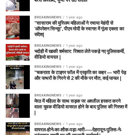
बरसे अपशब्द, चुप्पी पर उठे सवाल
BREAKINGNEWS
1 year ago
“सासाराम की मुस्लिम महिलाओं ने रचाया मेहंदी से
‘ऑपरेशन सिन्दूर’, पीएम मोदी के स्वागत में गूंजा एकता का
संदेश|
BREAKINGNEWS
1 year ago
भदोही में खाकी शर्मसार: रिश्वत लेते पकड़े गए पुलिसकर्मी,
वीडियो वायरल |
BREAKINGNEWS
1 year ago
“चकराता के टाइगर फॉल में प्रकृति का कहर — भारी पेड़
और पत्थरों के गिरने से 2 की मौके पर मौत, कई घायल |
BREAKINGNEWS
1 year ago
मेरठ में महिला के साथ सड़क पर अश्लील हरकत करने
वाला युवक वीडियो वायरल होने के बाद पुलिस की गिरफ्त में
|
BREAKINGNEWS
1 year ago
वायरल-होने-का-शौक-पड़ा-भारी-—-देहरादून-पुलिस-ने-