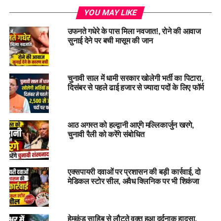
YOU MAY LIKE
उफनते गधेरे के पास मिला नवजात!, रोने की आवाज
सुनाई देने पर बची मासूम की जान
#dehraduncity, #weatherupdate, #uttarakhand, #rain
चुनावी साल में धामी सरकार खोलेगी भर्ती का पिटारा,
RELATED TOPICS:
DEHRADUNCITY
RAIN
दिसंबर से पहले ढाई हजार से ज्यादा पदों के लिए फॉर्म
THE TEMPERATURE INCREASED
THERE IS A POSSIBILITY OF LIGHT RAIN IN THE HILLY
DISTRICTS.
UTTARAKHAND
UTTARAKHAND: WHEN THE RAIN STOPPED
WEATHERUPDATE
आठ अगस्त को हल्द्वानी आएंगे मल्लिकार्जुन खरगे,
चुनावी रैली को करेंगे संबोधित
UP NEXT
पौड़ी: जंगल में घास लेने गयी महिला पर गुलदार ने किया हमला !
DON'T MISS
एक्सपायरी दवाओं पर प्रशासन की बड़ी कार्रवाई, दो
पाकिस्तान से वार्ता करने वाले और पत्थरबाजों का साथ देने वाली
मेडिकल स्टोर सील, अवैध क्लिनिक पर भी शिकंजा
कांग्रेस को, रेवाड़ी की वीर भूमि कभी वोट नही देगी: सीएम पुष्कर सिंह
धामी
हेमकुंड साहिब से लौटते वक्त हुआ दर्दनाक हादसा,