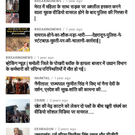
BREAKINGNEWS
1 year ago
मेरठ में महिला के साथ सड़क पर अश्लील हरकत करने
वाला युवक वीडियो वायरल होने के बाद पुलिस की गिरफ्त में
|
BREAKINGNEWS
1 year ago
वायरल-होने-का-शौक-पड़ा-भारी-—-देहरादून-पुलिस-ने-
स्टंटबाज़-युवती-पर-की-चालानी-कार्रवाई |
BREAKINGNEWS
1 year ago
ब्रेकिंग न्यूज़ | चमोली जिले के पोखरी ब्लॉक के हापला बाजार में उद्यान विभाग
के कर्मचारी की संदिग्ध परिस्थितियों में मौत हो गई।
NAINITAL
1 year ago
नैनीताल: राज्यपाल गुरमीत सिंह ने किए मां नैना देवी के
दर्शन, प्रदेश की सुख-शांति की कामना की….
CRIME
2 years ago
खेत की मेढ़ काटने को लेकर दो पक्षों के बीच खूनी संघर्ष का
वीडियो सोशल मिडिया पर वायरल….
DEHRADUN
2 years ago
उत्तराखंड: पूर्व सीएम त्रिवेंद्र सिंह रावत और डीजीपी