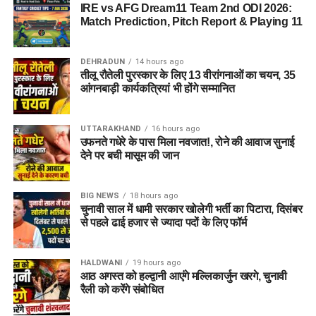
IRE vs AFG Dream11 Team 2nd ODI 2026:
to Register)
Match Prediction, Pitch Report & Playing 11
क्षेत्रीय सेवायोजन अधिकारी ममता चौहान नेगी के अनुसार, रोजगार मेले में
DEHRADUN
14 hours ago
भाग लेने के लिए अभ्यर्थियों का पंजीकरण
04 अगस्त, 2026
से शुरू हो
तीलू रौतेली पुरस्कार के लिए 13 वीरांगनाओं का चयन, 35
चुका है। इच्छुक अभ्यर्थी साक्षात्कार में शामिल होने से पहले किसी भी कार्य
आंगनबाड़ी कार्यकत्रियां भी होंगे सम्मानित
दिवस में कार्यालय पहुंचकर अपना पंजीकरण करा सकते हैं।
UTTARAKHAND
16 hours ago
आवश्यक दस्तावेज (Documents
उफनते गधेरे के पास मिला नवजात!, रोने की आवाज सुनाई
देने पर बची मासूम की जान
Required):
बायोडाटा / रिज़्यूमे (Resume)
(2-3 प्रतियां)
BIG NEWS
18 hours ago
चुनावी साल में धामी सरकार खोलेगी भर्ती का पिटारा, दिसंबर
मूल शैक्षिक प्रमाण पत्र
एवं उनकी छायाप्रतियां
से पहले ढाई हजार से ज्यादा पदों के लिए फॉर्म
(Photocopies)
सेवायोजन कार्यालय का पंजीयन कार्ड
HALDWANI
19 hours ago
आठ अगस्त को हल्द्वानी आएंगे मल्लिकार्जुन खरगे, चुनावी
पासपोर्ट साइज फोटो
रैली को करेंगे संबोधित
वैध पहचान पत्र
(आधार कार्ड / वोटर आईडी आदि)