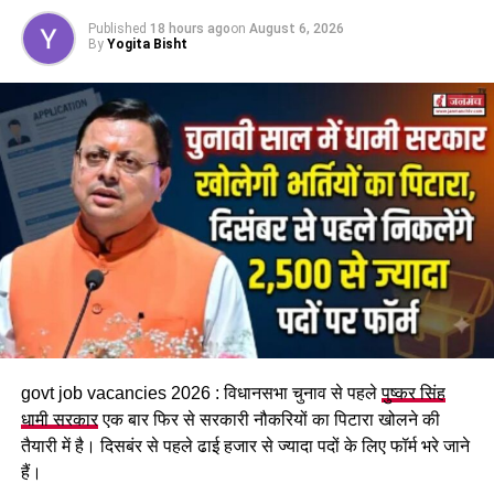
Published
18 hours ago
on
August 6, 2026
सम्मानित
By
Yogita Bisht
महिला सशक्तिकरण एवं बाल विकास
मंत्री रेखा आर्या
ने कहा कि तीलू
रौतेली राज्य स्त्री शक्ति पुरस्कार उत्तराखंड की उन महिलाओं को समर्पित
है जिन्होंने संघर्ष, साहस और समर्पण से समाज में नई पहचान बनाई है।
उन्होंने कहा कि इस वर्ष चयनित महिलाओं ने संस्कृति, खेल, वैज्ञानिक शोध,
पर्यावरण संरक्षण, कृषि, स्वरोजगार, समाजसेवा, महिला सशक्तीकरण और
दिव्यांगजन कल्याण जैसे क्षेत्रों में उल्लेखनीय योगदान दिया है।
govt job vacancies 2026 : विधानसभा चुनाव से पहले
पुष्कर सिंह
धामी सरकार
एक बार फिर से सरकारी नौकरियों का पिटारा खोलने की
तैयारी में है। दिसबंर से पहले ढाई हजार से ज्यादा पदों के लिए फॉर्म भरे जाने
हैं।