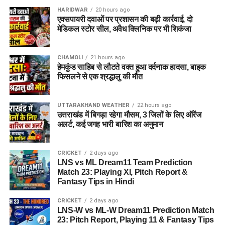
HARIDWAR
20 hours ago
विभाग ने जिले के सभी योग्य एवं इच्छुक युवाओं से अपील की है कि वे समय
एक्सपायरी दवाओं पर प्रशासन की बड़ी कार्रवाई, दो
पर अपना पंजीकरण कराकर इस रोजगार अवसर का लाभ उठाएं।
मेडिकल स्टोर सील, अवैध क्लिनिक पर भी शिकंजा
CHAMOLI
21 hours ago
हेमकुंड साहिब से लौटते वक्त हुआ दर्दनाक हादसा, बाइक
फिसलने से एक श्रद्धालु की मौत
UTTARAKHAND WEATHER
22 hours ago
उत्तराखंड में बिगड़ा रहेगा मौसम, 3 जिलों के लिए ऑरेंज
अलर्ट, कई जगह भारी बारिश का अनुमान
CRICKET
2 days ago
LNS vs ML Dream11 Team Prediction
Match 23: Playing XI, Pitch Report &
Fantasy Tips in Hindi
CRICKET
2 days ago
LNS-W vs ML-W Dream11 Prediction Match
23: Pitch Report, Playing 11 & Fantasy Tips