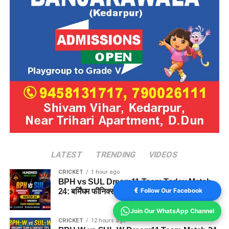
LATEST
TRENDING
VIDEOS
CRICKET
1 hour ago
BPH vs SUL Dream11 Team Today Match
Follow Our Facebook
24: बर्मिंघम फीनिक्स vs सनराइजर्स लीड्स ड्रीम11 टीम
Join Our WhatsApp Channel
CRICKET
12 hours ago