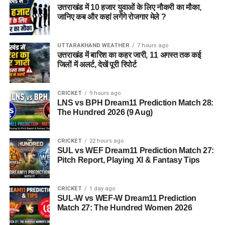
उत्तराखंड में 10 हजार युवाओं के लिए नौकरी का मौका,
फिलहाल पुलिस ने मामला दर्ज कर जांच आगे बढ़ा दी है। अधिकारियों का
जानिए कब और कहां लगेंगे रोजगार मेले ?
कहना है कि जांच के दौरान यदि अन्य पीड़ित सामने आते हैं तो उनके बयान
भी दर्ज किए जाएंगे और मामले के सभी पहलुओं की गहन पड़ताल की जाएगी।
UTTARAKHAND WEATHER
7 hours ago
FAQs (EX Ias Son Yashvardhan Arrested)
उत्तराखंड में बारिश का कहर जारी, 11 अगस्त तक कई
जिलों में अलर्ट, देखें पूरी रिपोर्ट
1. क्या देहरादून पुलिस ने पूर्व मुख्य सचिव के बेटे
को गिरफ्तार किया है ?
CRICKET
9 hours ago
LNS vs BPH Dream11 Prediction Match 28:
The Hundred 2026 (9 Aug)
हां देहरादून पुलिस ने यशवर्धन नाम के युवक को गिरफ्तार किया है, जो
उत्तराखंड के पूर्व मुख्य सचिव और पूर्व आईएएस अधिकारी का बेटा बताया जा
रहा है।
CRICKET
22 hours ago
SUL vs WEF Dream11 Prediction Match 27:
Pitch Report, Playing XI & Fantasy Tips
2. आरोपी पर क्या आरोप हैं?
आरोपी पर खुद को केंद्र सरकार, गृह मंत्रालय, रक्षा मंत्रालय और भारतीय
CRICKET
1 day ago
सेना का वरिष्ठ अधिकारी बताकर लोगों से ठगी करने का आरोप है।
SUL-W vs WEF-W Dream11 Prediction
Match 27: The Hundred Women 2026
3. शिकायत किसने दर्ज कराई थी?