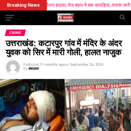
गा स्नान के दौरान हादसा, तेज बहाव में बहा कांवड़िया, तलाश जारी
Breaking News
खटीमा रेलव
CRIME
उत्तराखंड: कटारपुर गांव में मंदिर के अंदर
युवक को सिर में मारी गोली, हालत नाजुक
Published
11 months ago
on
September 26, 2025
By
संवादाता