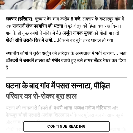
लक्सर (हरिद्वार):
गुरुवार देर शाम करीब
8 बजे
, लक्सर के कटारपुर गांव में
एक
सनसनीखेज फायरिंग की घटना
ने पूरे क्षेत्र को हिला कर रख दिया।
गांव के ही कुछ दबंगों ने मंदिर में बैठे
अर्जुन नामक युवक
को गोली मार दी।
गोली सीधे उसके सिर में लगी….
जिससे वह बुरी तरह घायल हो गया।
स्थानीय लोगों ने तुरंत अर्जुन को हरिद्वार के अस्पताल में भर्ती कराया….जहां
डॉक्टरों ने उसकी हालत को गंभीर
बताते हुए उसे
हायर सेंटर
रेफर कर दिया
है।
घटना के बाद गांव में पसरा सन्नाटा, पीड़ित
परिवार का रो-रोकर बुरा हाल
घटना की जानकारी मिलते ही
पथरी थाना अध्यक्ष मनोज नौटियाल
और
फेरूपुर चौकी प्रभारी अशोक शिरस्वाल
मौके पर पुलिस बल के साथ पहुंचे
और
जांच शुरू कर दी
।
CONTINUE READING
चौकी प्रभारी अशोक शिरस्वाल ने गोली चलने की
पुष्टि करते हुए बताया
कि