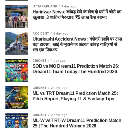
UTTARAKHAND
1 day ago
दिल्ली निवासी एक युवती ने शिकायत दर्ज कराई थी। आरोप है कि आरोपी ने
Haridwar News: कांवड़ मेले के बीच दो घरों में चोरी का
प्रभावशाली सरकारी संपर्कों का झांसा देकर उससे करीब 4.5 लाख रुपये
खुलासा, 3 शातिर गिरफ्तार; ₹5 लाख कैश बरामद
ठग लिए।
ACCIDENT
1 day ago
4. आरोपी लोगों को कैसे झांसे में लेता था?
Uttarkashi Accident News : गंगोत्री हाईवे पर टला
बड़ा हादसा , खाई के मुहाने पर अटका कांवड़ यात्रियों से
पुलिस के अनुसार, आरोपी अलग-अलग लोगों के सामने अपनी पहचान
भरा एक पिकअप
बदलता था और खुद को कभी गृह मंत्रालय, कभी रक्षा मंत्रालय तो कभी
CRICKET
1 day ago
सेना का वरिष्ठ अधिकारी बताकर लोगों का भरोसा जीतता था।
SOB vs MO Dream11 Prediction Match 26:
Dream11 Team Today The Hundred 2026
5. पुलिस को आरोपी के पास से क्या बरामद
हुआ?
CRICKET
2 days ago
ML vs TRT Dream11 Prediction Match 25:
तलाशी के दौरान आरोपी के पास से सेना की वर्दी, बैज, कैप और वॉकी-टॉकी
Pitch Report, Playing 11 & Fantasy Tips
बरामद किए गए हैं।
CRICKET
2 days ago
हरिद्वार में गंगा स्नान के दौरान हादसा, तेज बहाव में बहा कांवड़िया,
ML-W vs TRT-W Dream11 Prediction Match
तलाश जारी
25 | The Hundred Women 2026