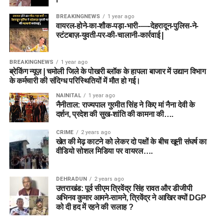
BREAKINGNEWS
1 year ago
वायरल-होने-का-शौक-पड़ा-भारी-—-देहरादून-पुलिस-ने-
स्टंटबाज़-युवती-पर-की-चालानी-कार्रवाई |
BREAKINGNEWS
1 year ago
ब्रेकिंग न्यूज़ | चमोली जिले के पोखरी ब्लॉक के हापला बाजार में उद्यान विभाग
के कर्मचारी की संदिग्ध परिस्थितियों में मौत हो गई।
NAINITAL
1 year ago
नैनीताल: राज्यपाल गुरमीत सिंह ने किए मां नैना देवी के
दर्शन, प्रदेश की सुख-शांति की कामना की….
CRIME
2 years ago
खेत की मेढ़ काटने को लेकर दो पक्षों के बीच खूनी संघर्ष का
वीडियो सोशल मिडिया पर वायरल….
DEHRADUN
2 years ago
उत्तराखंड: पूर्व सीएम त्रिवेंद्र सिंह रावत और डीजीपी
अभिनव कुमार आमने-सामने, त्रिवेंद्र ने आखिर क्यों DGP
को दी हद में रहने की सलाह ?