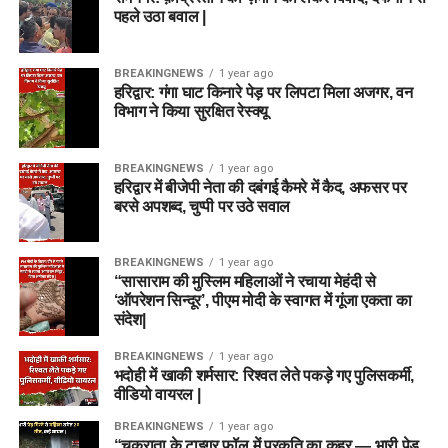
पहले उठा बवाल |
BREAKINGNEWS
1 year ago
हरिद्वार: गंगा घाट किनारे पेड़ पर लिपटा मिला अजगर, वन
विभाग ने किया सुरक्षित रेस्क्यू
BREAKINGNEWS
1 year ago
हरिद्वार में बीजेपी नेता की दबंगई कैमरे में कैद, अफसर पर
बरसे अपशब्द, चुप्पी पर उठे सवाल
BREAKINGNEWS
1 year ago
“सासाराम की मुस्लिम महिलाओं ने रचाया मेहंदी से
‘ऑपरेशन सिन्दूर’, पीएम मोदी के स्वागत में गूंजा एकता का
संदेश|
BREAKINGNEWS
1 year ago
भदोही में खाकी शर्मसार: रिश्वत लेते पकड़े गए पुलिसकर्मी,
वीडियो वायरल |
BREAKINGNEWS
1 year ago
“चकराता के टाइगर फॉल में प्रकृति का कहर — भारी पेड़