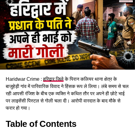
एटीएम कार्ड जारी करवाकर नकदी निकाली। इसी रकम से ज्वेलरी खरीदने,
जमीन खरीदने और अन्य खर्च किए गए।
Haridwar Crime :
हरिद्वार जिले
के पिरान कलियर थाना क्षेत्र के
बाजुहेड़ी गांव में पारिवारिक विवाद ने हिंसक रूप ले लिया। लंबे समय से चल
रही आपसी रंजिश के बीच एक व्यक्ति ने कथित तौर पर अपने ही छोटे भाई
बड़ी कंपनियों के खातों को निशाना बनाता
पर लाइसेंसी पिस्टल से गोली चला दी। आरोपी वारदात के बाद मौके से
फरार हो गया।
था गैंग
Table of Contents
पूछताछ में ये भी खुलासा हुआ कि गिरोह बड़ी कंपनियों के खातों को निशाना
बनाता था और बैंकिंग प्रणाली की खामियों का फायदा उठाकर धोखाधड़ी