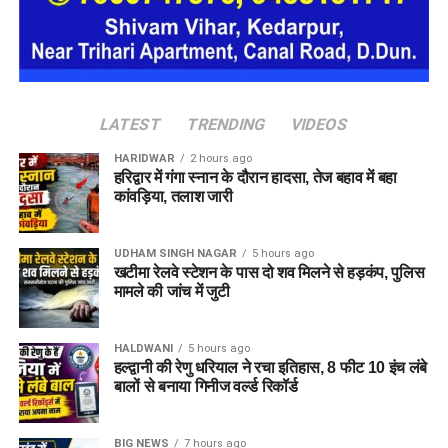
देहरादून पुलिस
को ये भी जानकारी मिली है कि वो कई होटलों में ठहरने के
बाद भुगतान किए बिना चला जाता था और होटल कर्मचारियों व सुरक्षा
कर्मियों के साथ भी कथित तौर पर धोखाधड़ी करता था।
LATEST
TRENDING
VIDEOS
HARIDWAR
2 hours ago
हरिद्वार में गंगा स्नान के दौरान हादसा, तेज बहाव में बहा
कांवड़िया, तलाश जारी
UDHAM SINGH NAGAR
5 hours ago
खटीमा रेलवे स्टेशन के पास दो शव मिलने से हड़कंप, पुलिस
मामले की जांच में जुटी
पुलिस द्वारा की गई तलाशी में आरोपी के पास से सेना की वर्दी, बैज, कैप और
वॉकी-टॉकी बरामद किए गए हैं। शुरुआती जांच के अनुसार, इन वस्तुओं का
HALDWANI
5 hours ago
इस्तेमाल वो लोगों का भरोसा जीतने और खुद को प्रभावशाली अधिकारी
हल्द्वानी की रेणु धरियाल ने रचा इतिहास, 8 फीट 10 इंच लंबे
साबित करने के लिए करता था।
बालों से बनाया गिनीज वर्ल्ड रिकॉर्ड
पुलिस मामले की जांच में जुटी
BIG NEWS
7 hours ago