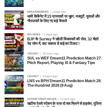
खटीमा रेलवे स्टेशन के पास दो शव मिलने से हड़कंप, पुलिस मामले
की जांच में जुटी
BREAKINGNEWS
2 days ago
धामी कैबिनेट में 15 प्रस्तावों पर मुहर, मजदूरों, युवाओं और
हल्द्वानी की रेणु धरियाल ने रचा इतिहास, 8 फीट 10 इंच लंबे बालों
गौपालकों के लिए गए बड़े फैसले
से बनाया गिनीज वर्ल्ड रिकॉर्ड
उत्तराखंड में 10 हजार युवाओं के लिए नौकरी का मौका, जानिए कब
BIG NEWS
2 days ago
BJP के Survey ने खोली विधायकों की पोल, 32 चेहरे
और कहां लगेंगे रोजगार मेले ?
रेड जोन में, कट सकता है कई का टिकट !
उत्तराखंड में बारिश का कहर जारी, 11 अगस्त तक कई जिलों में
अलर्ट, देखें पूरी रिपोर्ट
CRICKET
22 hours ago
SUL vs WEF Dream11 Prediction Match 27:
Pitch Report, Playing XI & Fantasy Tips
CRICKET
9 hours ago
LNS vs BPH Dream11 Prediction Match 28:
The Hundred 2026 (9 Aug)
UDHAM SINGH NAGAR
5 hours ago
खटीमा रेलवे स्टेशन के पास दो शव मिलने से हड़कंप, पुलिस