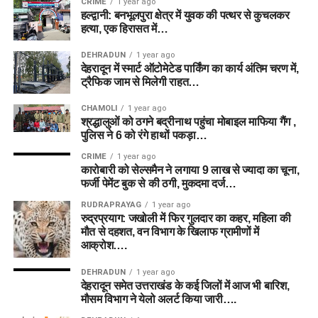
CRIME
1 year ago
हल्द्वानी: बनभूलपुरा क्षेत्र में युवक की पत्थर से कुचलकर
हत्या, एक हिरासत में…
DEHRADUN
1 year ago
देहरादून में स्मार्ट ऑटोमेटेड पार्किंग का कार्य अंतिम चरण में,
ट्रैफिक जाम से मिलेगी राहत…
CHAMOLI
1 year ago
श्रद्धालुओं को ठगने बद्रीनाथ पहुंचा मोबाइल माफिया गैंग ,
पुलिस ने 6 को रंगे हाथों पकड़ा…
CRIME
1 year ago
कारोबारी को सेल्समैन ने लगाया 9 लाख से ज्यादा का चूना,
फर्जी पेमेंट बुक से की ठगी, मुकदमा दर्ज…
RUDRAPRAYAG
1 year ago
रुद्रप्रयाग: जखोली में फिर गुलदार का कहर, महिला की
मौत से दहशत, वन विभाग के खिलाफ ग्रामीणों में
आक्रोश….
DEHRADUN
1 year ago
देहरादून समेत उत्तराखंड के कई जिलों में आज भी बारिश,
मौसम विभाग ने येलो अलर्ट किया जारी….