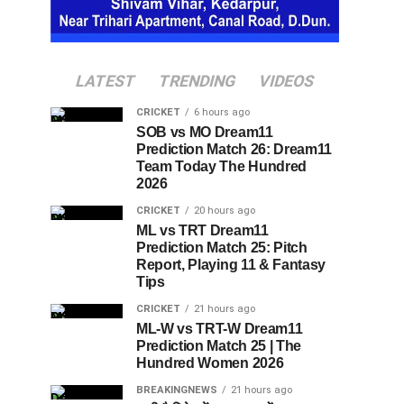
LATEST
TRENDING
VIDEOS
CRICKET
6 hours ago
SOB vs MO Dream11
Prediction Match 26: Dream11
Team Today The Hundred
2026
CRICKET
20 hours ago
ML vs TRT Dream11
Prediction Match 25: Pitch
Report, Playing 11 & Fantasy
Tips
CRICKET
21 hours ago
ML-W vs TRT-W Dream11
Prediction Match 25 | The
Hundred Women 2026
BREAKINGNEWS
21 hours ago