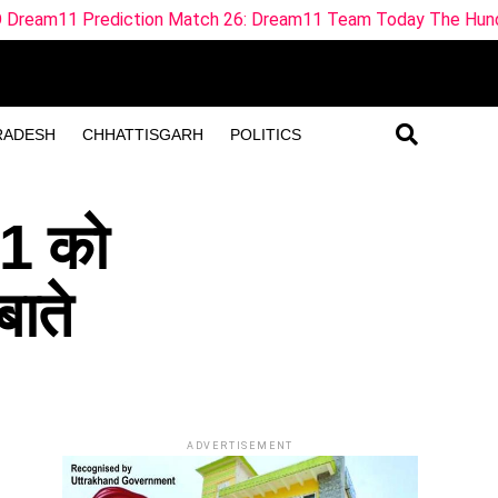
n Match 26: Dream11 Team Today The Hundred 2026
ML
RADESH
CHHATTISGARH
POLITICS
.1 को
बाते
ADVERTISEMENT