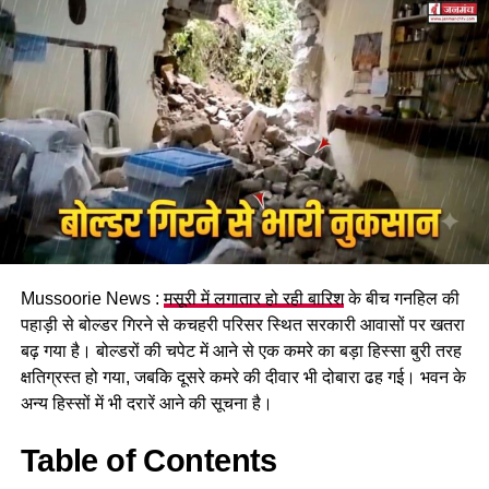
पढ़े धामी कैबिनेट के प्रमुख फैसले
Mussoorie News :
मसूरी में लगातार हो रही बारिश
के बीच गनहिल की
GST संशोधित अध्यादेश को मंजूरी।
पहाड़ी से बोल्डर गिरने से कचहरी परिसर स्थित सरकारी आवासों पर खतरा
नैनीताल हाईकोर्ट के लिए हल्द्वानी गौलापार में 30 हेक्टेयर जमीन
बढ़ गया है। बोल्डरों की चपेट में आने से एक कमरे का बड़ा हिस्सा बुरी तरह
देने का फैसला।
क्षतिग्रस्त हो गया, जबकि दूसरे कमरे की दीवार भी दोबारा ढह गई। भवन के
अन्य हिस्सों में भी दरारें आने की सूचना है।
राज्य क्रीड़ा विश्वविद्यालय हल्द्वानी के लिए 122 पदों के सृजन को
मंजूरी।
Table of Contents
जल जीवन मिशन में केंद्र की गाइडलाइंस लागू होंगी।