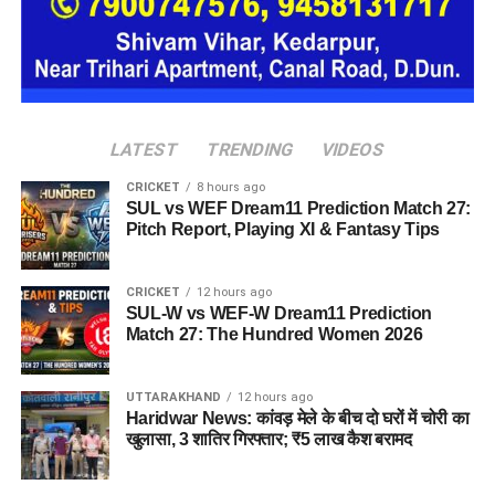
हर यूनिट में अलग किचन जैसी सुविधाएं भी होंगी, ताकि वहां रहने वाली
महिलाओं और बच्चों को रोजमर्रा के जीवन में ज्यादा स्वतंत्रता और जिम्मेदारी
का अनुभव हो सके। प्रस्तावित परिसर में कुल 16 घर विकसित किए
जाएंगे, जिनमें करीब 88 लोगों के रहने की व्यवस्था होगी।
LATEST
TRENDING
VIDEOS
CRICKET
8 hours ago
SUL vs WEF Dream11 Prediction Match 27:
Pitch Report, Playing XI & Fantasy Tips
CRICKET
12 hours ago
SUL-W vs WEF-W Dream11 Prediction
Match 27: The Hundred Women 2026
UTTARAKHAND
12 hours ago
Haridwar News: कांवड़ मेले के बीच दो घरों में चोरी का
खुलासा, 3 शातिर गिरफ्तार; ₹5 लाख कैश बरामद
जेल नहीं, रेजिडेंशियल कॉम्प्लेक्स जैसा
होगा माहौल