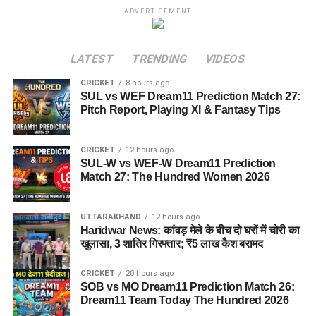
ADVERTISEMENT
LATEST
TRENDING
VIDEOS
CRICKET
8 hours ago
SUL vs WEF Dream11 Prediction Match 27:
Pitch Report, Playing XI & Fantasy Tips
CRICKET
12 hours ago
SUL-W vs WEF-W Dream11 Prediction
Match 27: The Hundred Women 2026
UTTARAKHAND
12 hours ago
Haridwar News: कांवड़ मेले के बीच दो घरों में चोरी का
खुलासा, 3 शातिर गिरफ्तार; ₹5 लाख कैश बरामद
CRICKET
20 hours ago
SOB vs MO Dream11 Prediction Match 26:
Dream11 Team Today The Hundred 2026