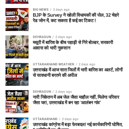
नहीं हो पाई है। अब विभाग की ओर से हरिद्वार और आसपास के क्षेत्रों में
BIG NEWS
2 days ago
जमीन की तलाश की जा रही है। अधिकारियों को उम्मीद है कि हरिद्वार में
BJP के Survey ने खोली विधायकों की पोल, 32 चेहरे
इसके लिए उपयुक्त जमीन मिल सकती है।
रेड जोन में, कट सकता है कई का टिकट !
इसके अलावा उत्तरकाशी जिले के चिन्यालीसौड़ में भी एक जमीन को लेकर
DEHRADUN
2 days ago
संभावनाएं देखी जा रही हैं। विभाग यह जांच कर रहा है कि वहां की जमीन
मसूरी में बारिश के बीच पहाड़ी से गिरे बोल्डर, सरकारी
और परिस्थितियां आलंबन गांव के निर्माण के लिए उपयुक्त हैं या नहीं।
आवास को भारी नुकसान
महिलाओं और बच्चों को मिलेगा नया जीवन
UTTARAKHAND WEATHER
2 days ago
उत्तराखंड में आज सात जिलों में भारी बारिश का अलर्ट, लोगों
आलंबन गांव की यह योजना सिर्फ एक नया भवन या परिसर तैयार करने की
से सावधानी बरतने की अपील
कवायद नहीं है, बल्कि नारी निकेतन में रहने वाली महिलाओं और बच्चों के
प्रति सोच में बदलाव की कोशिश भी है।
DEHRADUN
2 days ago
नारी निकेतन में अब जेल जैसा माहौल नहीं, मिलेगा परिवार
अगर यह योजना धरातल पर उतरती है तो संस्थागत जीवन की जगह उन्हें
जैसा घर!, उत्तराखंड में बन रहा ‘आलंबन गांव’
परिवार जैसा माहौल, बेहतर स्वतंत्रता और सामाजिक वातावरण मिल
सकेगा। इससे बच्चों और महिलाओं के मानसिक और सामाजिक विकास में
भी मदद मिलने की उम्मीद है।
UTTARAKHAND
2 days ago
उत्तराखंड कांग्रेस में बड़ा फेरबदल! नई कार्यकारिणी घोषित,