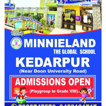
साथ घर जैसा अपनापन और स्वतंत्रता देना है।
उत्तराखंड में बन रहा ‘आलंबन गांव’
महिला सशक्तिकरण एवं बाल विकास विभाग
के निदेशक आईएएस बंशीलाल
राणा के मुताबिक, नारी निकेतन में आने वाली कई महिलाएं और बच्चे खुद को
एक बंद संस्थान या जेल जैसी जगह पर महसूस करते हैं। यही वजह है कि
कई बार बच्चे वहां से निकलने या भागने की कोशिश तक करने लगते हैं।
इसी समस्या को ध्यान में रखते हुए विभाग अब ऐसा इंफ्रास्ट्रक्चर तैयार
करने की दिशा में काम कर रहा है, जहां रहने वाले लोगों को संस्थागत माहौल
के बजाय परिवार जैसा वातावरण मिल सके।
16 घरों में मिलेगा परिवार जैसा माहौल
प्रस्तावित आलंबन गांव में कॉटेज और छोटे घर विकसित किए जाएंगे। यहां
एक परिवार की तर्ज पर लोगों को रखा जाएगा। योजना के मुताबिक, एक
यूनिट में करीब दो महिलाएं, चार बच्चे और एक किशोरी को शामिल किया
जाएगा। इस तरह उन्हें एक परिवार की तरह साथ रहने का अवसर मिलेगा।