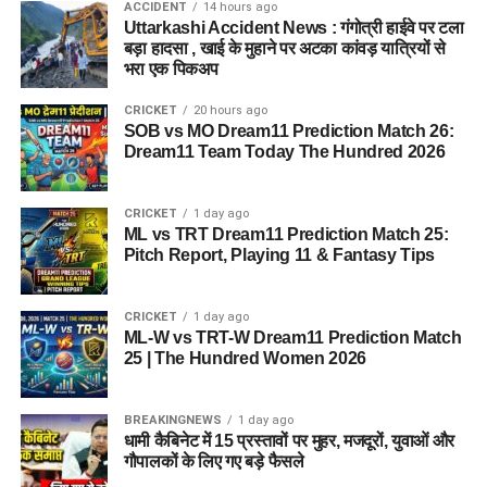
ACCIDENT
14 hours ago
Uttarkashi Accident News : गंगोत्री हाईवे पर टला
आलंबन गांव की सबसे खास बात यही होगी कि यहां रहने वाली महिलाओं
बड़ा हादसा , खाई के मुहाने पर अटका कांवड़ यात्रियों से
और बच्चों को यह महसूस न हो कि वे किसी जेल या बंद संस्थान में रह रहे
भरा एक पिकअप
हैं। इसके बजाय पूरा परिसर एक रेजिडेंशियल कॉम्प्लेक्स की तरह विकसित
CRICKET
20 hours ago
किया जाएगा, जहां सुरक्षा के साथ रहने, पढ़ाई, दैनिक जीवन और सामाजिक
SOB vs MO Dream11 Prediction Match 26:
विकास से जुड़ी सुविधाएं उपलब्ध होंगी।
Dream11 Team Today The Hundred 2026
परिसर को आधुनिक सुविधाओं से लैस करने की योजना है। यहां आंगनबाड़ी
CRICKET
1 day ago
केंद्र भी खोले जाएंगे। जरूरत पड़ने पर प्राथमिक विद्यालय की सुविधा भी
ML vs TRT Dream11 Prediction Match 25:
उपलब्ध कराई जा सकती है। इस पहल का मकसद सिर्फ महिलाओं और
Pitch Report, Playing 11 & Fantasy Tips
बच्चों को रहने की जगह देना नहीं, बल्कि उन्हें ऐसा वातावरण उपलब्ध कराना
है, जहां वे खुद को सुरक्षित, सम्मानित और परिवार का हिस्सा महसूस कर
CRICKET
1 day ago
सकें।
ML-W vs TRT-W Dream11 Prediction Match
25 | The Hundred Women 2026
5 एकड़ जमीन की हो रही है तलाश
BREAKINGNEWS
1 day ago
आलंबन गांव विकसित करने के लिए करीब 5 एकड़ जमीन की आवश्यकता
धामी कैबिनेट में 15 प्रस्तावों पर मुहर, मजदूरों, युवाओं और
बताई गई है। विभाग की पहली प्राथमिकता देहरादून जिले या उसके
गौपालकों के लिए गए बड़े फैसले
आसपास जमीन तलाशने की थी, लेकिन फिलहाल उपयुक्त जमीन उपलब्ध