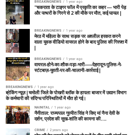
BREAKINGNEWS
1 year ago
“चकराता के टाइगर फॉल में प्रकृति का कहर — भारी पेड़
और पत्थरों के गिरने से 2 की मौके पर मौत, कई घायल |
BREAKINGNEWS
1 year ago
मेरठ में महिला के साथ सड़क पर अश्लील हरकत करने
वाला युवक वीडियो वायरल होने के बाद पुलिस की गिरफ्त में
|
BREAKINGNEWS
1 year ago
वायरल-होने-का-शौक-पड़ा-भारी-—-देहरादून-पुलिस-ने-
स्टंटबाज़-युवती-पर-की-चालानी-कार्रवाई |
BREAKINGNEWS
1 year ago
ब्रेकिंग न्यूज़ | चमोली जिले के पोखरी ब्लॉक के हापला बाजार में उद्यान विभाग
के कर्मचारी की संदिग्ध परिस्थितियों में मौत हो गई।
NAINITAL
1 year ago
नैनीताल: राज्यपाल गुरमीत सिंह ने किए मां नैना देवी के
दर्शन, प्रदेश की सुख-शांति की कामना की….
CRIME
2 years ago