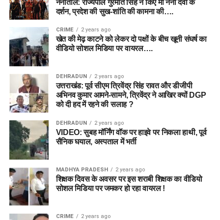
नैनीताल: राज्यपाल गुरमीत सिंह ने किए मां नैना देवी के
दर्शन, प्रदेश की सुख-शांति की कामना की….
CRIME
2 years ago
खेत की मेढ़ काटने को लेकर दो पक्षों के बीच खूनी संघर्ष का
वीडियो सोशल मिडिया पर वायरल….
DEHRADUN
2 years ago
उत्तराखंड: पूर्व सीएम त्रिवेंद्र सिंह रावत और डीजीपी
अभिनव कुमार आमने-सामने, त्रिवेंद्र ने आखिर क्यों DGP
को दी हद में रहने की सलाह ?
DEHRADUN
2 years ago
VIDEO: सुबह मॉर्निंग वॉक पर हाइवे पर निकला हाथी, पूर्व
सैनिक घयाल, अस्पताल में भर्ती
MADHYA PRADESH
2 years ago
शिक्षक दिवस के अवसर पर इस शराबी शिक्षक का वीडियो
सोशल मिडिया पर जमकर हो रहा वायरल !
CRIME
2 years ago