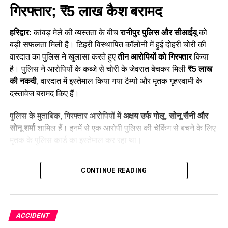
गिरफ्तार; ₹5 लाख कैश बरामद
हरिद्वार:
कांवड़ मेले की व्यस्तता के बीच
रानीपुर पुलिस और सीआईयू
को
बड़ी सफलता मिली है। टिहरी विस्थापित कॉलोनी में हुई दोहरी चोरी की
वारदात का पुलिस ने खुलासा करते हुए
तीन आरोपियों को गिरफ्तार
किया
है। पुलिस ने आरोपियों के कब्जे से चोरी के जेवरात बेचकर मिली
₹5 लाख
की नकदी
, वारदात में इस्तेमाल किया गया टैम्पो और मृतक गृहस्वामी के
दस्तावेज बरामद किए हैं।
पुलिस के मुताबिक, गिरफ्तार आरोपियों में
अक्षय उर्फ गोलू, सोनू सैनी और
सोनू शर्मा
शामिल हैं। इनमें से एक आरोपी पुलिस की चेकिंग से बचने के लिए
मृतक के पुलिस कार्ड का इस्तेमाल कर रहा था।
Table of Contents
CONTINUE READING
Haridwar News: 3 शातिर चोर गिरफ्तार; ₹5 लाख कैश बरामद
29 जुलाई की रात हुई थी चोरी
ACCIDENT
CCTV फुटेज से पुलिस को मिला सुराग