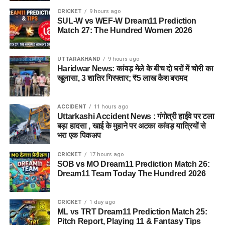
CRICKET
9 hours ago
औद्योगिक नियमावली को मंजूरी, श्रमिक शिकायतों के त्वरित
SUL-W vs WEF-W Dream11 Prediction
Match 27: The Hundred Women 2026
समाधान पर जोर।
छंटनी किए गए कर्मचारियों को दोबारा अवसर देने का प्रावधान।
UTTARAKHAND
9 hours ago
वन विकास निगम की सेवा नियमावली में संशोधन, स्केलर पद के
Haridwar News: कांवड़ मेले के बीच दो घरों में चोरी का
खुलासा, 3 शातिर गिरफ्तार; ₹5 लाख कैश बरामद
लिए 100 अंकों की परीक्षा होगी।
ईको टूरिज्म को बढ़ावा देने के लिए जड़ी-बूटियों से जुड़ी
उच्चाधिकार प्राप्त समिति में संशोधन किया जा सकेगा।
ACCIDENT
11 hours ago
Uttarkashi Accident News : गंगोत्री हाईवे पर टला
बड़ा हादसा , खाई के मुहाने पर अटका कांवड़ यात्रियों से
भरा एक पिकअप
CRICKET
17 hours ago
SOB vs MO Dream11 Prediction Match 26:
Dream11 Team Today The Hundred 2026
CRICKET
1 day ago
ML vs TRT Dream11 Prediction Match 25:
Pitch Report, Playing 11 & Fantasy Tips