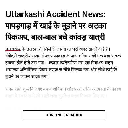
चोर दोनों मकानों के ताले तोड़कर अंदर दाखिल हुए और जेवरात समेत अन्य
Uttarkashi Accident News:
सामान चोरी कर फरार हो गए। मामले में पीड़िता की शिकायत के आधार पर
4 अगस्त को रानीपुर थाने में मुकदमा दर्ज
किया गया था।
पापड़गाड़
में
खाई के मुहाने पर अटका
पिकअप, बाल-बाल बचे कांवड़ यात्री
CCTV फुटेज से पुलिस को मिला सुराग
उत्तराखंड
के उत्तरकाशी जिले से एक राहत भरी खबर सामने आई है।
घटना के खुलासे के लिए वरिष्ठ पुलिस अधीक्षक के निर्देश पर पुलिस और
गंगोत्री राष्ट्रीय राजमार्ग पर पापड़गाड़ के पास शनिवार को एक बड़ा सड़क
सीआईयू की संयुक्त टीम गठित की गई। टीम ने घटनास्थल और उसके
हादसा होते-होते टल गया।
कांवड़ यात्रियों
से भरा एक पिकअप वाहन
आसपास लगे
CCTV कैमरों की फुटेज
खंगाली।
अचानक अनियंत्रित होकर सड़क से नीचे खिसक गया और सीधे खाई के
जांच के दौरान पुलिस को परमिट नंबर 2722 वाला एक संदिग्ध नीले रंग का
मुहाने पर जाकर अटक गया।
टैम्पो दिखाई दिया। पुलिस ने टैम्पो के नंबर
UK07TC0457
के आधार पर
समय रहते शुरू किए गए बचाव अभियान और प्रशासनिक तत्परता के कारण
उसकी तलाश शुरू की।
वाहन में सवार सभी लोग पूरी तरह सुरक्षित बाहर निकाल लिए गए।
BHEL स्टेडियम के पास से पहला आरोपी
Table of Contents
गिरफ्तार
CONTINUE READING
Uttarkashi Accident News: पापड़गाड़ में खाई के मुहाने पर
पुलिस के मुताबिक,
7 अगस्त 2026
को मुखबिर से मिली सूचना के आधार