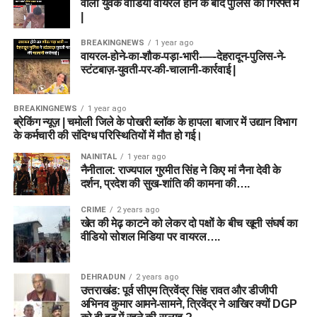
वाला युवक वीडियो वायरल होने के बाद पुलिस की गिरफ्त में
|
BREAKINGNEWS
1 year ago
वायरल-होने-का-शौक-पड़ा-भारी-—-देहरादून-पुलिस-ने-
स्टंटबाज़-युवती-पर-की-चालानी-कार्रवाई |
BREAKINGNEWS
1 year ago
ब्रेकिंग न्यूज़ | चमोली जिले के पोखरी ब्लॉक के हापला बाजार में उद्यान विभाग
के कर्मचारी की संदिग्ध परिस्थितियों में मौत हो गई।
NAINITAL
1 year ago
नैनीताल: राज्यपाल गुरमीत सिंह ने किए मां नैना देवी के
दर्शन, प्रदेश की सुख-शांति की कामना की….
CRIME
2 years ago
खेत की मेढ़ काटने को लेकर दो पक्षों के बीच खूनी संघर्ष का
वीडियो सोशल मिडिया पर वायरल….
DEHRADUN
2 years ago
उत्तराखंड: पूर्व सीएम त्रिवेंद्र सिंह रावत और डीजीपी
अभिनव कुमार आमने-सामने, त्रिवेंद्र ने आखिर क्यों DGP