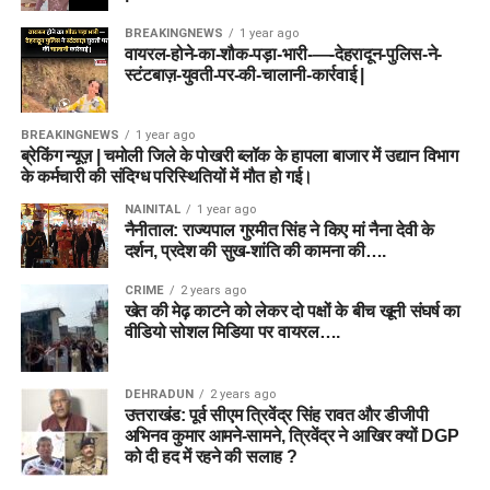
BREAKINGNEWS
1 year ago
वायरल-होने-का-शौक-पड़ा-भारी-—-देहरादून-पुलिस-ने-
स्टंटबाज़-युवती-पर-की-चालानी-कार्रवाई |
BREAKINGNEWS
1 year ago
ब्रेकिंग न्यूज़ | चमोली जिले के पोखरी ब्लॉक के हापला बाजार में उद्यान विभाग
के कर्मचारी की संदिग्ध परिस्थितियों में मौत हो गई।
NAINITAL
1 year ago
नैनीताल: राज्यपाल गुरमीत सिंह ने किए मां नैना देवी के
दर्शन, प्रदेश की सुख-शांति की कामना की….
CRIME
2 years ago
खेत की मेढ़ काटने को लेकर दो पक्षों के बीच खूनी संघर्ष का
वीडियो सोशल मिडिया पर वायरल….
DEHRADUN
2 years ago
उत्तराखंड: पूर्व सीएम त्रिवेंद्र सिंह रावत और डीजीपी
अभिनव कुमार आमने-सामने, त्रिवेंद्र ने आखिर क्यों DGP
को दी हद में रहने की सलाह ?