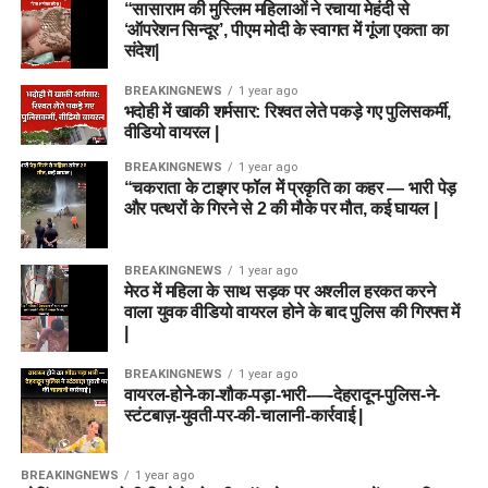
“सासाराम की मुस्लिम महिलाओं ने रचाया मेहंदी से
‘ऑपरेशन सिन्दूर’, पीएम मोदी के स्वागत में गूंजा एकता का
संदेश|
BREAKINGNEWS
1 year ago
भदोही में खाकी शर्मसार: रिश्वत लेते पकड़े गए पुलिसकर्मी,
वीडियो वायरल |
BREAKINGNEWS
1 year ago
“चकराता के टाइगर फॉल में प्रकृति का कहर — भारी पेड़
और पत्थरों के गिरने से 2 की मौके पर मौत, कई घायल |
BREAKINGNEWS
1 year ago
मेरठ में महिला के साथ सड़क पर अश्लील हरकत करने
वाला युवक वीडियो वायरल होने के बाद पुलिस की गिरफ्त में
|
BREAKINGNEWS
1 year ago
वायरल-होने-का-शौक-पड़ा-भारी-—-देहरादून-पुलिस-ने-
स्टंटबाज़-युवती-पर-की-चालानी-कार्रवाई |
BREAKINGNEWS
1 year ago