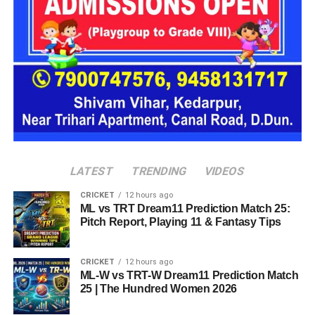
प्रस्तावित आलंबन गांव में कॉटेज और छोटे घर विकसित किए जाएंगे। यहां
एक परिवार की तर्ज पर लोगों को रखा जाएगा। योजना के मुताबिक, एक
यूनिट में करीब दो महिलाएं, चार बच्चे और एक किशोरी को शामिल किया
जाएगा। इस तरह उन्हें एक परिवार की तरह साथ रहने का अवसर मिलेगा।
हर यूनिट में अलग किचन जैसी सुविधाएं भी होंगी, ताकि वहां रहने वाली
महिलाओं और बच्चों को रोजमर्रा के जीवन में ज्यादा स्वतंत्रता और जिम्मेदारी
का अनुभव हो सके। प्रस्तावित परिसर में कुल 16 घर विकसित किए
जाएंगे, जिनमें करीब 88 लोगों के रहने की व्यवस्था होगी।
LATEST
TRENDING
VIDEOS
CRICKET
12 hours ago
ML vs TRT Dream11 Prediction Match 25:
Pitch Report, Playing 11 & Fantasy Tips
CRICKET
12 hours ago
ML-W vs TRT-W Dream11 Prediction Match
25 | The Hundred Women 2026