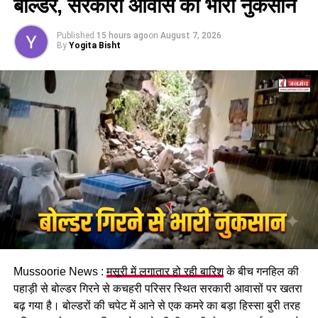
बोल्डर, सरकारी आवास को भारी नुकसान
इसके तहत श्रमिकों को हर महीने की 7 तारीख तक वेतन देना
होगा। पुरुष और महिला कर्मचारियों को समान काम के लिए समान
Published
15 hours ago
on
August 7, 2026
मजदूरी का प्रावधान भी किया गया है।
By
Yogita Bisht
पढ़े धामी कैबिनेट के प्रमुख फैसले
Mussoorie News :
मसूरी में लगातार हो रही बारिश
के बीच गनहिल की
GST संशोधित अध्यादेश को मंजूरी।
पहाड़ी से बोल्डर गिरने से कचहरी परिसर स्थित सरकारी आवासों पर खतरा
नैनीताल हाईकोर्ट के लिए हल्द्वानी गौलापार में 30 हेक्टेयर जमीन
बढ़ गया है। बोल्डरों की चपेट में आने से एक कमरे का बड़ा हिस्सा बुरी तरह