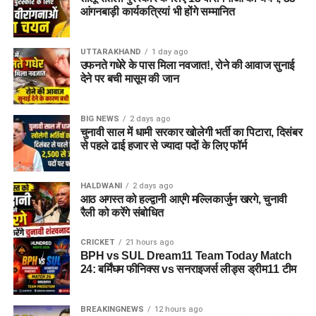
अगर यह योजना धरातल पर उतरती है तो संस्थागत जीवन की जगह उन्हें
आंगनबाड़ी कार्यकत्रियां भी होंगे सम्मानित
परिवार जैसा माहौल, बेहतर स्वतंत्रता और सामाजिक वातावरण मिल
सकेगा। इससे बच्चों और महिलाओं के मानसिक और सामाजिक विकास में
भी मदद मिलने की उम्मीद है।
UTTARAKHAND
1 day ago
उफनते गधेरे के पास मिला नवजात!, रोने की आवाज सुनाई
देने पर बची मासूम की जान
BIG NEWS
2 days ago
चुनावी साल में धामी सरकार खोलेगी भर्ती का पिटारा, दिसंबर
से पहले ढाई हजार से ज्यादा पदों के लिए फॉर्म
HALDWANI
2 days ago
आठ अगस्त को हल्द्वानी आएंगे मल्लिकार्जुन खरगे, चुनावी
रैली को करेंगे संबोधित
CRICKET
21 hours ago
BPH vs SUL Dream11 Team Today Match
24: बर्मिंघम फीनिक्स vs सनराइजर्स लीड्स ड्रीम11 टीम
BREAKINGNEWS
12 hours ago