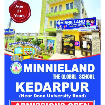
महिला सशक्तिकरण एवं बाल विकास विभाग की ओर से इसके लिए ‘आलंबन
गांव’ विकसित करने की योजना तैयार की जा रही है। इस योजना का उद्देश्य
नारी निकेतन में रहने वाली महिलाओं और बच्चों को सुरक्षित माहौल के साथ-
साथ घर जैसा अपनापन और स्वतंत्रता देना है।
उत्तराखंड में बन रहा ‘आलंबन गांव’
महिला सशक्तिकरण एवं बाल विकास विभाग
के निदेशक आईएएस बंशीलाल
राणा के मुताबिक, नारी निकेतन में आने वाली कई महिलाएं और बच्चे खुद को
एक बंद संस्थान या जेल जैसी जगह पर महसूस करते हैं। यही वजह है कि
कई बार बच्चे वहां से निकलने या भागने की कोशिश तक करने लगते हैं।
इसी समस्या को ध्यान में रखते हुए विभाग अब ऐसा इंफ्रास्ट्रक्चर तैयार
करने की दिशा में काम कर रहा है, जहां रहने वाले लोगों को संस्थागत माहौल
के बजाय परिवार जैसा वातावरण मिल सके।
16 घरों में मिलेगा परिवार जैसा माहौल