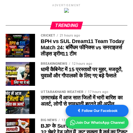
ADVERTISEMENT
TRENDING
CRICKET
21 hours ago
BPH vs SUL Dream11 Team Today
Match 24: बर्मिंघम फीनिक्स vs सनराइजर्स
लीड्स ड्रीम11 टीम
BREAKINGNEWS
12 hours ago
धामी कैबिनेट में 15 प्रस्तावों पर मुहर, मजदूरों,
युवाओं और गौपालकों के लिए गए बड़े फैसले
UTTARAKHAND WEATHER
17 hours ago
उत्तराखंड में आज सात जिलों में भारी बारिश का
अलर्ट, लोगों से सावधानी बरतने की अपील
Follow Our Facebook
BIG NEWS
13 hours ago
Join Our WhatsApp Channel
BJP के Survey ने खोली विधायकों की पोल,
32 चेहरे रेड जोन में, कट सकता है कई का टिकट