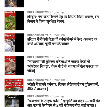
BREAKINGNEWS
1 year ago
हरिद्वार: गंगा घाट किनारे पेड़ पर लिपटा मिला अजगर, वन
विभाग ने किया सुरक्षित रेस्क्यू
BREAKINGNEWS
1 year ago
हरिद्वार में बीजेपी नेता की दबंगई कैमरे में कैद, अफसर पर
बरसे अपशब्द, चुप्पी पर उठे सवाल
BREAKINGNEWS
1 year ago
“सासाराम की मुस्लिम महिलाओं ने रचाया मेहंदी से
‘ऑपरेशन सिन्दूर’, पीएम मोदी के स्वागत में गूंजा एकता का
संदेश|
BREAKINGNEWS
1 year ago
भदोही में खाकी शर्मसार: रिश्वत लेते पकड़े गए पुलिसकर्मी,
वीडियो वायरल |
BREAKINGNEWS
1 year ago
“चकराता के टाइगर फॉल में प्रकृति का कहर — भारी पेड़
और पत्थरों के गिरने से 2 की मौके पर मौत, कई घायल |