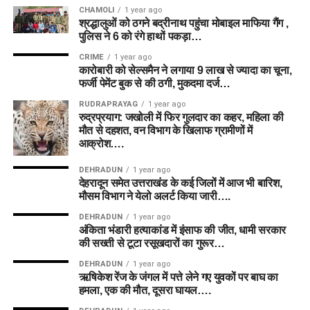
CHAMOLI
1 year ago
श्रद्धालुओं को ठगने बद्रीनाथ पहुंचा मोबाइल माफिया गैंग ,
पुलिस ने 6 को रंगे हाथों पकड़ा…
CRIME
1 year ago
कारोबारी को सेल्समैन ने लगाया 9 लाख से ज्यादा का चूना,
फर्जी पेमेंट बुक से की ठगी, मुकदमा दर्ज…
RUDRAPRAYAG
1 year ago
रुद्रप्रयाग: जखोली में फिर गुलदार का कहर, महिला की
मौत से दहशत, वन विभाग के खिलाफ ग्रामीणों में
आक्रोश….
DEHRADUN
1 year ago
देहरादून समेत उत्तराखंड के कई जिलों में आज भी बारिश,
मौसम विभाग ने येलो अलर्ट किया जारी….
DEHRADUN
1 year ago
अंकिता भंडारी हत्याकांड में इंसाफ की जीत, धामी सरकार
की सख्ती से टूटा रसूखदारों का गुरूर…
DEHRADUN
1 year ago
ऋषिकेश रेंज के जंगल में पत्ते लेने गए युवकों पर बाघ का
हमला, एक की मौत, दूसरा घायल….