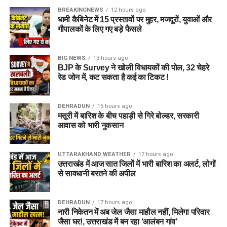
BREAKINGNEWS
12 hours ago
धामी कैबिनेट में 15 प्रस्तावों पर मुहर, मजदूरों, युवाओं और
गौपालकों के लिए गए बड़े फैसले
जेल नहीं, रेजिडेंशियल कॉम्प्लेक्स जैसा
होगा माहौल
BIG NEWS
13 hours ago
BJP के Survey ने खोली विधायकों की पोल, 32 चेहरे
आलंबन गांव की सबसे खास बात यही होगी कि यहां रहने वाली महिलाओं
रेड जोन में, कट सकता है कई का टिकट !
और बच्चों को यह महसूस न हो कि वे किसी जेल या बंद संस्थान में रह रहे
हैं। इसके बजाय पूरा परिसर एक रेजिडेंशियल कॉम्प्लेक्स की तरह विकसित
DEHRADUN
15 hours ago
किया जाएगा, जहां सुरक्षा के साथ रहने, पढ़ाई, दैनिक जीवन और सामाजिक
मसूरी में बारिश के बीच पहाड़ी से गिरे बोल्डर, सरकारी
विकास से जुड़ी सुविधाएं उपलब्ध होंगी।
आवास को भारी नुकसान
परिसर को आधुनिक सुविधाओं से लैस करने की योजना है। यहां आंगनबाड़ी
UTTARAKHAND WEATHER
17 hours ago
केंद्र भी खोले जाएंगे। जरूरत पड़ने पर प्राथमिक विद्यालय की सुविधा भी
उत्तराखंड में आज सात जिलों में भारी बारिश का अलर्ट, लोगों
उपलब्ध कराई जा सकती है। इस पहल का मकसद सिर्फ महिलाओं और
से सावधानी बरतने की अपील
बच्चों को रहने की जगह देना नहीं, बल्कि उन्हें ऐसा वातावरण उपलब्ध कराना
है, जहां वे खुद को सुरक्षित, सम्मानित और परिवार का हिस्सा महसूस कर
DEHRADUN
17 hours ago
सकें।
नारी निकेतन में अब जेल जैसा माहौल नहीं, मिलेगा परिवार
जैसा घर!, उत्तराखंड में बन रहा ‘आलंबन गांव’