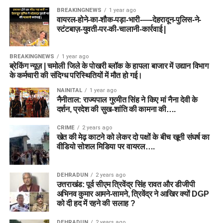
BREAKINGNEWS
1 year ago
वायरल-होने-का-शौक-पड़ा-भारी-—-देहरादून-पुलिस-ने-
स्टंटबाज़-युवती-पर-की-चालानी-कार्रवाई |
BREAKINGNEWS
1 year ago
ब्रेकिंग न्यूज़ | चमोली जिले के पोखरी ब्लॉक के हापला बाजार में उद्यान विभाग
के कर्मचारी की संदिग्ध परिस्थितियों में मौत हो गई।
NAINITAL
1 year ago
नैनीताल: राज्यपाल गुरमीत सिंह ने किए मां नैना देवी के
दर्शन, प्रदेश की सुख-शांति की कामना की….
CRIME
2 years ago
खेत की मेढ़ काटने को लेकर दो पक्षों के बीच खूनी संघर्ष का
वीडियो सोशल मिडिया पर वायरल….
DEHRADUN
2 years ago
उत्तराखंड: पूर्व सीएम त्रिवेंद्र सिंह रावत और डीजीपी
अभिनव कुमार आमने-सामने, त्रिवेंद्र ने आखिर क्यों DGP
को दी हद में रहने की सलाह ?
DEHRADUN
2 years ago