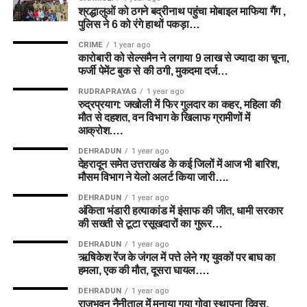
श्रद्धालुओं को ठगने बद्रीनाथ पहुंचा मोबाइल माफिया गैंग ,
पुलिस ने 6 को रंगे हाथों पकड़ा…
CRIME
1 year ago
कारोबारी को सेल्समैन ने लगाया 9 लाख से ज्यादा का चूना,
फर्जी पेमेंट बुक से की ठगी, मुकदमा दर्ज…
RUDRAPRAYAG
1 year ago
रुद्रप्रयाग: जखोली में फिर गुलदार का कहर, महिला की
मौत से दहशत, वन विभाग के खिलाफ ग्रामीणों में
आक्रोश….
DEHRADUN
1 year ago
देहरादून समेत उत्तराखंड के कई जिलों में आज भी बारिश,
मौसम विभाग ने येलो अलर्ट किया जारी….
DEHRADUN
1 year ago
अंकिता भंडारी हत्याकांड में इंसाफ की जीत, धामी सरकार
की सख्ती से टूटा रसूखदारों का गुरूर…
DEHRADUN
1 year ago
ऋषिकेश रेंज के जंगल में पत्ते लेने गए युवकों पर बाघ का
हमला, एक की मौत, दूसरा घायल….
DEHRADUN
1 year ago
राजभवन नैनीताल में मनाया गया गोवा स्थापना दिवस,