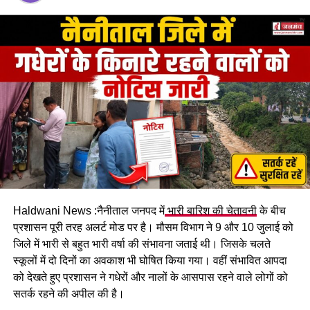
गहरी खाई में जा गिरा। दुर्घटना के बाद मौके पर अफरा-तफरी मच गई और
स्थानीय लोगों ने राहत कार्य शुरू करने के साथ पुलिस को सूचना दी।
Haldwani News :नैनीताल जनपद में
भारी बारिश की चेतावनी
के बीच
हादसे में कार सवार सात लोग घायल
प्रशासन पूरी तरह अलर्ट मोड पर है। मौसम विभाग ने 9 और 10 जुलाई को
जिले में भारी से बहुत भारी वर्षा की संभावना जताई थी। जिसके चलते
हादसे में गंभीर रूप से घायल चालक और एक पर्यटक को प्राथमिक उपचार
स्कूलों में दो दिनों का अवकाश भी घोषित किया गया। वहीं संभावित आपदा
देने के बाद 108 एंबुलेंस की सहायता से हल्द्वानी स्थित सुशीला तिवारी
को देखते हुए प्रशासन ने गधेरों और नालों के आसपास रहने वाले लोगों को
अस्पताल रेफर किया गया है, जबकि अन्य घायलों का उपचार जारी है।
सतर्क रहने की अपील की है।