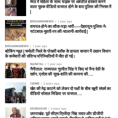
मेरठ में महिला के साथ सड़क पर अश्लील हरकत करने
वाला युवक वीडियो वायरल होने के बाद पुलिस की गिरफ्त में
|
BREAKINGNEWS
1 year ago
वायरल-होने-का-शौक-पड़ा-भारी-—-देहरादून-पुलिस-ने-
स्टंटबाज़-युवती-पर-की-चालानी-कार्रवाई |
BREAKINGNEWS
1 year ago
ब्रेकिंग न्यूज़ | चमोली जिले के पोखरी ब्लॉक के हापला बाजार में उद्यान विभाग
के कर्मचारी की संदिग्ध परिस्थितियों में मौत हो गई।
NAINITAL
1 year ago
नैनीताल: राज्यपाल गुरमीत सिंह ने किए मां नैना देवी के
दर्शन, प्रदेश की सुख-शांति की कामना की….
CRIME
2 years ago
खेत की मेढ़ काटने को लेकर दो पक्षों के बीच खूनी संघर्ष का
वीडियो सोशल मिडिया पर वायरल….
DEHRADUN
2 years ago
उत्तराखंड: पूर्व सीएम त्रिवेंद्र सिंह रावत और डीजीपी