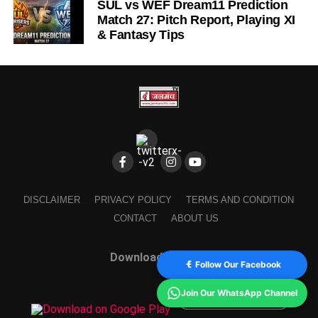
SUL vs WEF Dream11 Prediction
Match 27: Pitch Report, Playing XI
& Fantasy Tips
DISCLAIMER
PRIVACY POLICY
TERMS AND CONDITION
CONTACT
ABOUT US
Download Our App
Follow Our Facebook
Join Our WhatsApp Channel