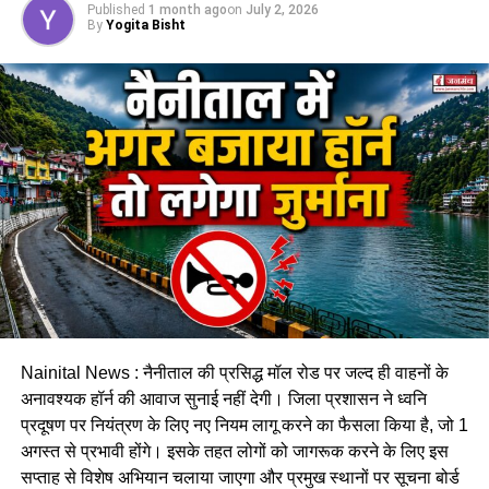
नोटिस
Published
1 month ago
on
July 2, 2026
By
Yogita Bisht
हल्द्वानी तहसीलदार
ने बताया कि कलसिया गधेरे के किनारे रहने वाले लोगों
को नोटिस जारी कर दिए गए हैं। साथ ही उन्हें स्पष्ट चेतावनी दी गई है कि
भारी बारिश के दौरान गधेरों के समीप न रहें, क्योंकि अचानक जलस्तर बढ़ने
से जान-माल का खतरा पैदा हो सकता है।
Nainital News : नैनीताल की प्रसिद्ध मॉल रोड पर जल्द ही वाहनों के
अनावश्यक हॉर्न की आवाज सुनाई नहीं देगी। जिला प्रशासन ने ध्वनि
प्रदूषण पर नियंत्रण के लिए नए नियम लागू करने का फैसला किया है, जो 1
अगस्त से प्रभावी होंगे। इसके तहत लोगों को जागरूक करने के लिए इस
प्रशासन ने जनता से की सतर्क रहने की
सप्ताह से विशेष अभियान चलाया जाएगा और प्रमुख स्थानों पर सूचना बोर्ड