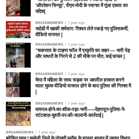
‘ऑपरेशन सिन्दूर’, पीएम मोदी के स्वागत में गूंजा एकता का
संदेश|
BREAKINGNEWS
1 year ago
भदोही में खाकी शर्मसार: रिश्वत लेते पकड़े गए पुलिसकर्मी,
वीडियो वायरल |
BREAKINGNEWS
1 year ago
“चकराता के टाइगर फॉल में प्रकृति का कहर — भारी पेड़
और पत्थरों के गिरने से 2 की मौके पर मौत, कई घायल |
BREAKINGNEWS
1 year ago
मेरठ में महिला के साथ सड़क पर अश्लील हरकत करने
वाला युवक वीडियो वायरल होने के बाद पुलिस की गिरफ्त में
|
BREAKINGNEWS
1 year ago
वायरल-होने-का-शौक-पड़ा-भारी-—-देहरादून-पुलिस-ने-
स्टंटबाज़-युवती-पर-की-चालानी-कार्रवाई |
BREAKINGNEWS
1 year ago
ब्रेकिंग न्यूज़ | चमोली जिले के पोखरी ब्लॉक के हापला बाजार में उद्यान विभाग