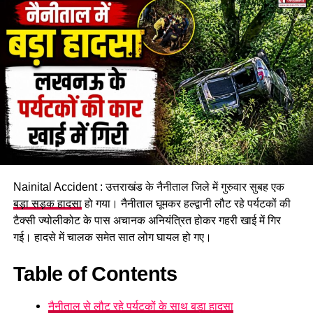
DON'T MISS
दर्दनाक हादसा: ईंट भट्टे की अचानक गिरी दीवार पांच लोगों की मौत,
तीन गंभीर रूप से घायल।
Nainital Accident : उत्तराखंड के नैनीताल जिले में गुरुवार सुबह एक
बड़ा सड़क हादसा
हो गया। नैनीताल घूमकर हल्द्वानी लौट रहे पर्यटकों की
टैक्सी ज्योलीकोट के पास अचानक अनियंत्रित होकर गहरी खाई में गिर
गई। हादसे में चालक समेत सात लोग घायल हो गए।
Table of Contents
नैनीताल से लौट रहे पर्यटकों के साथ बड़ा हादसा