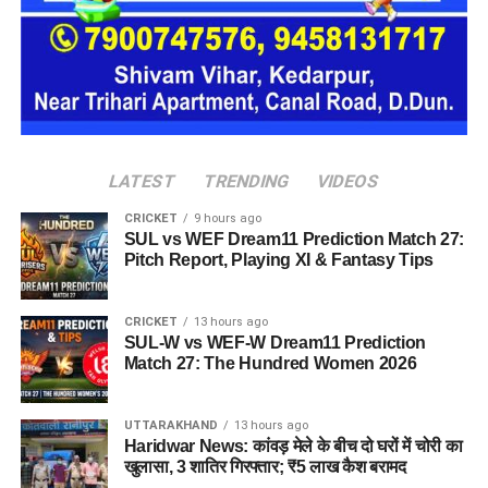
ल्लीताल डांठ से हनुमानगढ़ी बैंड तक होगा
नो-पार्किंग जोन
इसके साथ ही
तल्लीताल
डांठ से हनुमानगढ़ी बैंड तक झील के आसपास के
LATEST
TRENDING
VIDEOS
पूरे क्षेत्र को नो-पार्किंग जोन घोषित करने का निर्णय भी लिया गया है।
CRICKET
9 hours ago
प्रशासन का मानना है कि इससे यातायात सुचारु रहेगा, जाम की समस्या
SUL vs WEF Dream11 Prediction Match 27:
कम होगी और पर्यटकों को बेहतर सुविधाएं मिल सकेंगी।
Pitch Report, Playing XI & Fantasy Tips
बैठक में पुलिस और प्रशासन के वरिष्ठ अधिकारियों ने भी भाग लिया और नई
CRICKET
13 hours ago
व्यवस्था को प्रभावी ढंग से लागू करने के लिए आवश्यक तैयारियों पर चर्चा
SUL-W vs WEF-W Dream11 Prediction
की गई।
Match 27: The Hundred Women 2026
UTTARAKHAND
13 hours ago
Haridwar News: कांवड़ मेले के बीच दो घरों में चोरी का
खुलासा, 3 शातिर गिरफ्तार; ₹5 लाख कैश बरामद