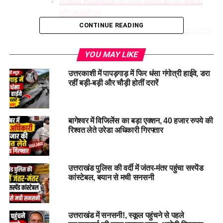
Ankita Bhandari को न्याय दिलाने के लिए सैकड़ों
लोग सड़कों पर
CONTINUE READING
विपक्षी दलों और सामजिक संगठनों ने किया सीएम आवास
कूच
YOU MAY LIKE
प्रदेश भर से लोग देहरादून पहुंचकर जाता रहे हैं विरोध
उत्तरकाशी में पापड़गाड़ में फिर धंसा गंगोत्री हाईवे, डरा
सरकार की चुप्पी को लेकर विपक्ष का हमला तेज़
रहीं बड़ी-बड़ी और चौड़ी होतीं दरारें
सरकार पर वीआईपी को संरक्षण देने का आरोप
Read more…
बागेश्वर में विजिलेंस का बड़ा एक्शन, 40 हजार रुपये की
रिश्वत लेते उरेडा अधिकारी गिरफ्तार
Ankita Bhandari Murder Case:
उत्तराखंड में बहुचर्चित Ankita
bhandari Murder Case के दुबारा सुर्ख़ियों में आने के बाद से लोगों का
उत्तराखंड पुलिस की वर्दी में जंतर-मंतर पहुंचा सस्पेंड
आक्रोश लगातार बढ़ता जा रहा है। दोषियों के खिलाफ लोगों का आक्रोश
कांस्टेबल, बयान से मची सनसनी
फिर से सड़कों पर दिखने लगा है। अंकिता हत्याकांड में वीआईपी का
खुलासा करने वाली रिकॉर्डिंग के वायरल होने से लोग सरकार के खिलाफ
प्रदर्शन कर रहे हैं।
उत्तराखंड में सनसनी!, स्कूल पहुंचने से पहले