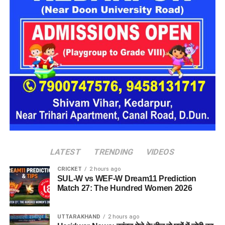
1
भैसोड़ा
कॉलेज अल्मोड़ा
रुद्रपुर
डॉ. जीएस
मेडिकल कॉलेज
प्राचार्य, मेडिकल कॉलेज
2
तितियाल
हल्द्वानी
अल्मोड़ा
डॉ. अजय कुमार
निदेशक, चिकित्सा
प्राचार्य, मेडिकल कॉलेज
3
आर्या
शिक्षा प्रभार
हल्द्वानी
डॉ. आशुतोष
प्राचार्य, मेडिकल
4
निदेशक, चिकित्सा शिक्षा
सयाना
कॉलेज श्रीनगर
डॉ. चंद्र मोहन
प्राचार्य, मेडिकल
प्राचार्य, मेडिकल कॉलेज
5
सिंह रावत
कॉलेज हरिद्वार
श्रीनगर
प्रोफेसर, मेडिकल
प्रभारी प्राचार्य, मेडिकल
6
डॉ. पंकज सिंह
कॉलेज हल्द्वानी
कॉलेज हरिद्वार
LATEST
TRENDING
VIDEOS
CRICKET
2 hours ago
SUL-W vs WEF-W Dream11 Prediction
Match 27: The Hundred Women 2026
UTTARAKHAND
2 hours ago