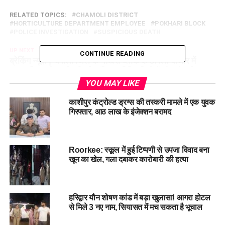
RELATED TOPICS:
CHAMOLI DISTRICT
HORTICULTURE DEPARTMENT EMPLOYEE
POKHARI BLOCK
POLICE INVESTIGATION
SUSPICIOUS DEATH
UP NEXT
CONTINUE READING
ब्रेकिंग न्यूज़ | चमोली जिले के पोखरी ब्लॉक के हापला बाजार में
उद्यान विभाग के कर्मचारी की संदिग्ध परिस्थितियों में मौत हो गई।
YOU MAY LIKE
DON'T MISS
नैनीताल: रिहायशी क्षेत्र में तेंदुए का आतंक, बरामदे में बैठे कुत्ते पर
काशीपुर कंट्रोल्ड ड्रग्स की तस्करी मामले में एक युवक
तड़के किया हमला…
गिरफ्तार, आठ लाख के इंजेक्शन बरामद
Roorkee: स्कूल में हुई टिप्पणी से उपजा विवाद बना
खून का खेल, गला दबाकर कारोबारी की हत्या
हरिद्वार यौन शोषण कांड में बड़ा खुलासा! आगरा होटल
से मिले 3 नए नाम, सियासत में मच सकता है भूचाल