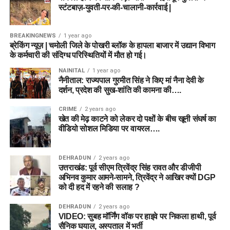
स्टंटबाज़-युवती-पर-की-चालानी-कार्रवाई |
BREAKINGNEWS
1 year ago
ब्रेकिंग न्यूज़ | चमोली जिले के पोखरी ब्लॉक के हापला बाजार में उद्यान विभाग
के कर्मचारी की संदिग्ध परिस्थितियों में मौत हो गई।
NAINITAL
1 year ago
नैनीताल: राज्यपाल गुरमीत सिंह ने किए मां नैना देवी के
दर्शन, प्रदेश की सुख-शांति की कामना की….
CRIME
2 years ago
खेत की मेढ़ काटने को लेकर दो पक्षों के बीच खूनी संघर्ष का
वीडियो सोशल मिडिया पर वायरल….
DEHRADUN
2 years ago
उत्तराखंड: पूर्व सीएम त्रिवेंद्र सिंह रावत और डीजीपी
अभिनव कुमार आमने-सामने, त्रिवेंद्र ने आखिर क्यों DGP
को दी हद में रहने की सलाह ?
DEHRADUN
2 years ago
VIDEO: सुबह मॉर्निंग वॉक पर हाइवे पर निकला हाथी, पूर्व
सैनिक घयाल, अस्पताल में भर्ती