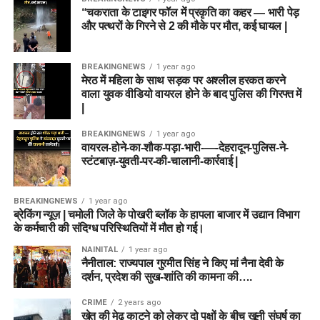
“चकराता के टाइगर फॉल में प्रकृति का कहर — भारी पेड़
और पत्थरों के गिरने से 2 की मौके पर मौत, कई घायल |
BREAKINGNEWS
1 year ago
मेरठ में महिला के साथ सड़क पर अश्लील हरकत करने
वाला युवक वीडियो वायरल होने के बाद पुलिस की गिरफ्त में
|
BREAKINGNEWS
1 year ago
वायरल-होने-का-शौक-पड़ा-भारी-—-देहरादून-पुलिस-ने-
स्टंटबाज़-युवती-पर-की-चालानी-कार्रवाई |
BREAKINGNEWS
1 year ago
ब्रेकिंग न्यूज़ | चमोली जिले के पोखरी ब्लॉक के हापला बाजार में उद्यान विभाग
के कर्मचारी की संदिग्ध परिस्थितियों में मौत हो गई।
NAINITAL
1 year ago
नैनीताल: राज्यपाल गुरमीत सिंह ने किए मां नैना देवी के
दर्शन, प्रदेश की सुख-शांति की कामना की….
CRIME
2 years ago
खेत की मेढ़ काटने को लेकर दो पक्षों के बीच खूनी संघर्ष का