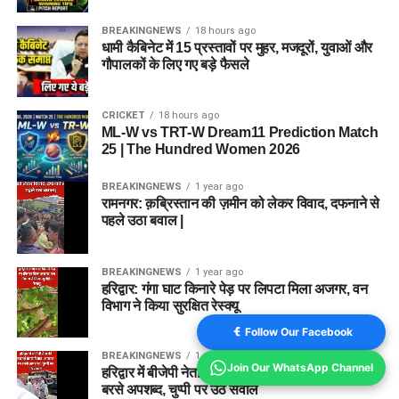
BREAKINGNEWS
18 hours ago
धामी कैबिनेट में 15 प्रस्तावों पर मुहर, मजदूरों, युवाओं और
गौपालकों के लिए गए बड़े फैसले
CRICKET
18 hours ago
ML-W vs TRT-W Dream11 Prediction Match
25 | The Hundred Women 2026
BREAKINGNEWS
1 year ago
रामनगर: क़ब्रिस्तान की ज़मीन को लेकर विवाद, दफनाने से
पहले उठा बवाल |
BREAKINGNEWS
1 year ago
हरिद्वार: गंगा घाट किनारे पेड़ पर लिपटा मिला अजगर, वन
विभाग ने किया सुरक्षित रेस्क्यू
Follow Our Facebook
BREAKINGNEWS
1 year ago
Join Our WhatsApp Channel
हरिद्वार में बीजेपी नेता की दबंगई कैमरे में कैद, अफसर पर
बरसे अपशब्द, चुप्पी पर उठे सवाल