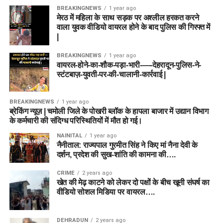
BREAKINGNEWS
1 year ago
मेरठ में महिला के साथ सड़क पर अश्लील हरकत करने
वाला युवक वीडियो वायरल होने के बाद पुलिस की गिरफ्त में
|
BREAKINGNEWS
1 year ago
वायरल-होने-का-शौक-पड़ा-भारी-—-देहरादून-पुलिस-ने-
स्टंटबाज़-युवती-पर-की-चालानी-कार्रवाई |
BREAKINGNEWS
1 year ago
ब्रेकिंग न्यूज़ | चमोली जिले के पोखरी ब्लॉक के हापला बाजार में उद्यान विभाग
के कर्मचारी की संदिग्ध परिस्थितियों में मौत हो गई।
NAINITAL
1 year ago
नैनीताल: राज्यपाल गुरमीत सिंह ने किए मां नैना देवी के
दर्शन, प्रदेश की सुख-शांति की कामना की….
CRIME
2 years ago
खेत की मेढ़ काटने को लेकर दो पक्षों के बीच खूनी संघर्ष का
वीडियो सोशल मिडिया पर वायरल….
DEHRADUN
2 years ago