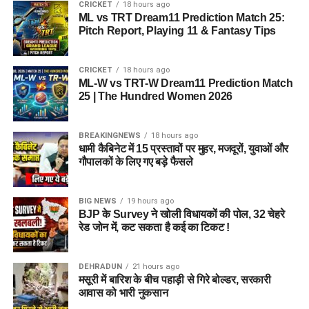
धार्मिक स्थल की पवित्रता और मर्यादा का
CRICKET
18 hours ago
ML vs TRT Dream11 Prediction Match 25:
करें सम्मान
Pitch Report, Playing 11 & Fantasy Tips
पुलिस ने स्पष्ट किया है कि बदरीनाथ धाम में धार्मिक मर्यादा और कानून
CRICKET
18 hours ago
व्यवस्था से किसी भी तरह का समझौता नहीं किया जाएगा। यात्रा के दौरान
ML-W vs TRT-W Dream11 Prediction Match
श्रद्धालुओं की सुरक्षा, शांति व्यवस्था और धाम की गरिमा बनाए रखने के लिए
25 | The Hundred Women 2026
संदिग्ध गतिविधियों पर लगातार नजर रखी जा रही है।
BREAKINGNEWS
18 hours ago
पुलिस ने लोगों से भी अपील की है कि बदरीनाथ धाम जैसे धार्मिक स्थल की
धामी कैबिनेट में 15 प्रस्तावों पर मुहर, मजदूरों, युवाओं और
पवित्रता और मर्यादा का सम्मान करें। नियमों का उल्लंघन करने वालों के
गौपालकों के लिए गए बड़े फैसले
खिलाफ नियमानुसार सख्त कार्रवाई की जाएगी।
BIG NEWS
19 hours ago
BJP के Survey ने खोली विधायकों की पोल, 32 चेहरे
रेड जोन में, कट सकता है कई का टिकट !
DEHRADUN
21 hours ago
मसूरी में बारिश के बीच पहाड़ी से गिरे बोल्डर, सरकारी
आवास को भारी नुकसान