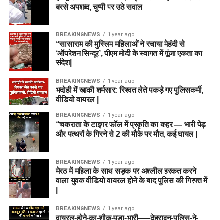
बरसे अपशब्द, चुप्पी पर उठे सवाल
BREAKINGNEWS
1 year ago
“सासाराम की मुस्लिम महिलाओं ने रचाया मेहंदी से
‘ऑपरेशन सिन्दूर’, पीएम मोदी के स्वागत में गूंजा एकता का
संदेश|
BREAKINGNEWS
1 year ago
भदोही में खाकी शर्मसार: रिश्वत लेते पकड़े गए पुलिसकर्मी,
वीडियो वायरल |
BREAKINGNEWS
1 year ago
“चकराता के टाइगर फॉल में प्रकृति का कहर — भारी पेड़
और पत्थरों के गिरने से 2 की मौके पर मौत, कई घायल |
BREAKINGNEWS
1 year ago
मेरठ में महिला के साथ सड़क पर अश्लील हरकत करने
वाला युवक वीडियो वायरल होने के बाद पुलिस की गिरफ्त में
|
BREAKINGNEWS
1 year ago
वायरल-होने-का-शौक-पड़ा-भारी-—-देहरादून-पुलिस-ने-