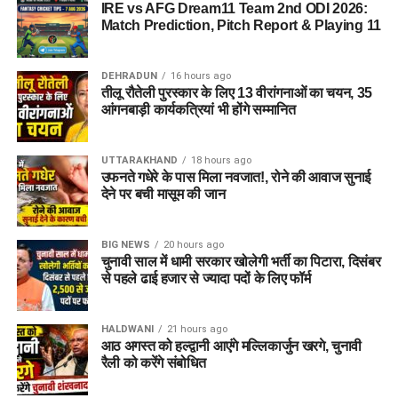
IRE vs AFG Dream11 Team 2nd ODI 2026:
to Register)
Match Prediction, Pitch Report & Playing 11
क्षेत्रीय सेवायोजन अधिकारी ममता चौहान नेगी के अनुसार, रोजगार मेले में
DEHRADUN
16 hours ago
भाग लेने के लिए अभ्यर्थियों का पंजीकरण
04 अगस्त, 2026
से शुरू हो
तीलू रौतेली पुरस्कार के लिए 13 वीरांगनाओं का चयन, 35
चुका है। इच्छुक अभ्यर्थी साक्षात्कार में शामिल होने से पहले किसी भी कार्य
आंगनबाड़ी कार्यकत्रियां भी होंगे सम्मानित
दिवस में कार्यालय पहुंचकर अपना पंजीकरण करा सकते हैं।
UTTARAKHAND
18 hours ago
आवश्यक दस्तावेज (Documents
उफनते गधेरे के पास मिला नवजात!, रोने की आवाज सुनाई
देने पर बची मासूम की जान
Required):
बायोडाटा / रिज़्यूमे (Resume)
(2-3 प्रतियां)
BIG NEWS
20 hours ago
चुनावी साल में धामी सरकार खोलेगी भर्ती का पिटारा, दिसंबर
मूल शैक्षिक प्रमाण पत्र
एवं उनकी छायाप्रतियां
से पहले ढाई हजार से ज्यादा पदों के लिए फॉर्म
(Photocopies)
सेवायोजन कार्यालय का पंजीयन कार्ड
HALDWANI
21 hours ago
आठ अगस्त को हल्द्वानी आएंगे मल्लिकार्जुन खरगे, चुनावी
पासपोर्ट साइज फोटो
रैली को करेंगे संबोधित
वैध पहचान पत्र
(आधार कार्ड / वोटर आईडी आदि)