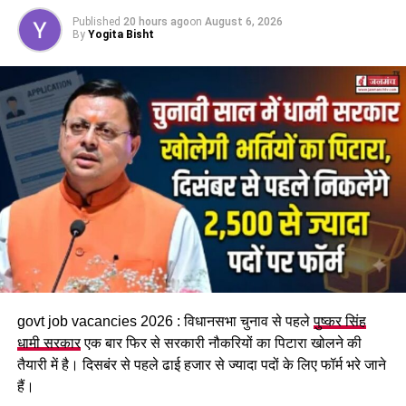
Published
20 hours ago
on
August 6, 2026
सम्मानित
By
Yogita Bisht
महिला सशक्तिकरण एवं बाल विकास
मंत्री रेखा आर्या
ने कहा कि तीलू
रौतेली राज्य स्त्री शक्ति पुरस्कार उत्तराखंड की उन महिलाओं को समर्पित
है जिन्होंने संघर्ष, साहस और समर्पण से समाज में नई पहचान बनाई है।
उन्होंने कहा कि इस वर्ष चयनित महिलाओं ने संस्कृति, खेल, वैज्ञानिक शोध,
पर्यावरण संरक्षण, कृषि, स्वरोजगार, समाजसेवा, महिला सशक्तीकरण और
दिव्यांगजन कल्याण जैसे क्षेत्रों में उल्लेखनीय योगदान दिया है।
govt job vacancies 2026 : विधानसभा चुनाव से पहले
पुष्कर सिंह
धामी सरकार
एक बार फिर से सरकारी नौकरियों का पिटारा खोलने की
तैयारी में है। दिसबंर से पहले ढाई हजार से ज्यादा पदों के लिए फॉर्म भरे जाने
हैं।