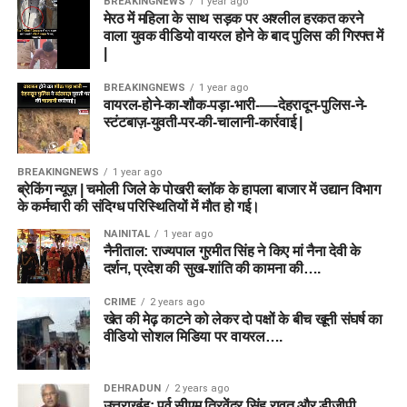
BREAKINGNEWS
1 year ago
मेरठ में महिला के साथ सड़क पर अश्लील हरकत करने
वाला युवक वीडियो वायरल होने के बाद पुलिस की गिरफ्त में
|
BREAKINGNEWS
1 year ago
वायरल-होने-का-शौक-पड़ा-भारी-—-देहरादून-पुलिस-ने-
स्टंटबाज़-युवती-पर-की-चालानी-कार्रवाई |
BREAKINGNEWS
1 year ago
ब्रेकिंग न्यूज़ | चमोली जिले के पोखरी ब्लॉक के हापला बाजार में उद्यान विभाग
के कर्मचारी की संदिग्ध परिस्थितियों में मौत हो गई।
NAINITAL
1 year ago
नैनीताल: राज्यपाल गुरमीत सिंह ने किए मां नैना देवी के
दर्शन, प्रदेश की सुख-शांति की कामना की….
CRIME
2 years ago
खेत की मेढ़ काटने को लेकर दो पक्षों के बीच खूनी संघर्ष का
वीडियो सोशल मिडिया पर वायरल….
DEHRADUN
2 years ago
उत्तराखंड: पूर्व सीएम त्रिवेंद्र सिंह रावत और डीजीपी