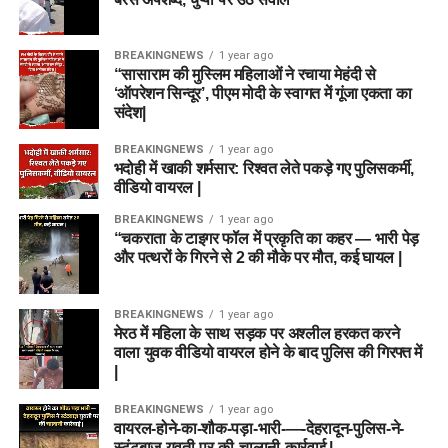
BREAKINGNEWS
1 year ago
“सासाराम की मुस्लिम महिलाओं ने रचाया मेहंदी से
‘ऑपरेशन सिन्दूर’, पीएम मोदी के स्वागत में गूंजा एकता का
संदेश|
BREAKINGNEWS
1 year ago
भदोही में खाकी शर्मसार: रिश्वत लेते पकड़े गए पुलिसकर्मी,
वीडियो वायरल |
BREAKINGNEWS
1 year ago
“चकराता के टाइगर फॉल में प्रकृति का कहर — भारी पेड़
और पत्थरों के गिरने से 2 की मौके पर मौत, कई घायल |
BREAKINGNEWS
1 year ago
मेरठ में महिला के साथ सड़क पर अश्लील हरकत करने
वाला युवक वीडियो वायरल होने के बाद पुलिस की गिरफ्त में
|
BREAKINGNEWS
1 year ago
वायरल-होने-का-शौक-पड़ा-भारी-—-देहरादून-पुलिस-ने-
स्टंटबाज़-युवती-पर-की-चालानी-कार्रवाई |