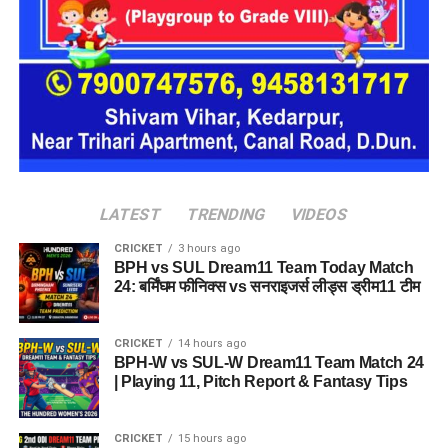
बारबेक्यू नेशन (Barbeque Nation)
डिक्सॉन (Dixon Technologies)
उत्कर्ष स्मॉल फाइनेंस बैंक (Utkarsh Small Finance Bank)
सीएएमपी-108 (CAMP-108)
एनआईटीटी लिमिटेड (NIIT Limited)
परिश्रम रिसोर्स प्राइवेट लिमिटेड
LATEST
TRENDING
VIDEOS
आईपीसीए (IPCA Laboratories)
CRICKET
3 hours ago
BPH vs SUL Dream11 Team Today Match
मोचिको (Mochiko Shoes)
24: बर्मिंघम फीनिक्स vs सनराइजर्स लीड्स ड्रीम11 टीम
टीआई मेडिकोज (TI Medicos)
आईजोन (iZone)
CRICKET
14 hours ago
BPH-W vs SUL-W Dream11 Team Match 24
| Playing 11, Pitch Report & Fantasy Tips
Dehradun Rojgar Mela 2026 :
आवेदन और पंजीकरण प्रक्रिया (How
CRICKET
15 hours ago