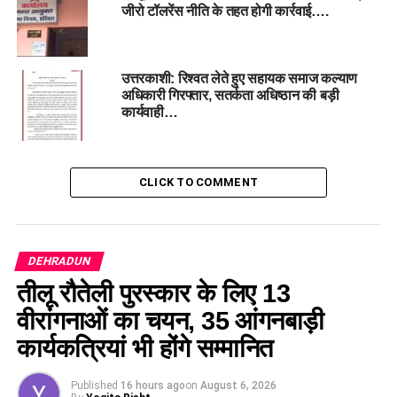
जीरो टॉलरेंस नीति के तहत होगी कार्रवाई….
उत्तरकाशी: रिश्वत लेते हुए सहायक समाज कल्याण
अधिकारी गिरफ्तार, सतर्कता अधिष्ठान की बड़ी
कार्यवाही…
CLICK TO COMMENT
गणेश जोशी ने यह भी दोहराया कि राज्य सरकार पूर्व सैनिकों और उनके
परिवारों के हितों की रक्षा के लिए पूरी तरह प्रतिबद्ध है और उनके कल्याण में
DEHRADUN
किसी प्रकार की लापरवाही नहीं बरती जाएगी।
तीलू रौतेली पुरस्कार के लिए 13
वीरांगनाओं का चयन, 35 आंगनबाड़ी
Bribery Case,
Bageshwar DSWO
,
Corruption
कार्यकत्रियां भी होंगे सम्मानित
Dismissal,
Zero Tolerance Policy,
Ganesh Joshi
Action
Published
16 hours ago
on
August 6, 2026