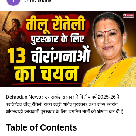
By
Yogita Bisht
RELATED TOPICS:
BAGESHWAR DSWO
BRIBERY CASE
CORRUPTION DISMISSAL
GANESH JOSHI ACTION
ZERO TOLERANCE POLICY
UP NEXT
देहरादून: जाखन में कारोबारी की संदिग्ध हालात में मौत, CCTV-
DVR गायब, हत्या की आशंका…
DON'T MISS
नई टिहरी में भारी बारिश का कहर: बस्ती में घुसा मलबा, कई घरों को
नुकसान…
Dehradun News : उत्तराखंड सरकार ने वित्तीय वर्ष 2025-26 के
प्रतिष्ठित तीलू रौतेली राज्य स्त्री शक्ति पुरस्कार तथा राज्य स्तरीय
आंगनबाड़ी कार्यकर्ती पुरस्कार के लिए चयनित नामों की घोषणा कर दी है।
Table of Contents