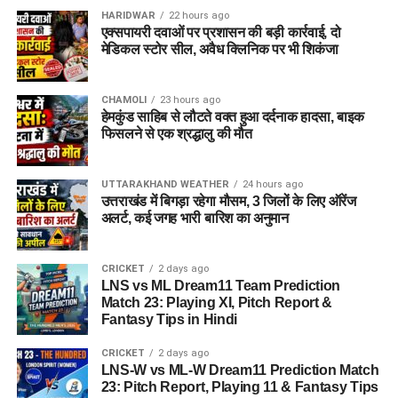
HARIDWAR
22 hours ago
विभाग ने जिले के सभी योग्य एवं इच्छुक युवाओं से अपील की है कि वे समय
एक्सपायरी दवाओं पर प्रशासन की बड़ी कार्रवाई, दो
पर अपना पंजीकरण कराकर इस रोजगार अवसर का लाभ उठाएं।
मेडिकल स्टोर सील, अवैध क्लिनिक पर भी शिकंजा
CHAMOLI
23 hours ago
हेमकुंड साहिब से लौटते वक्त हुआ दर्दनाक हादसा, बाइक
फिसलने से एक श्रद्धालु की मौत
UTTARAKHAND WEATHER
24 hours ago
उत्तराखंड में बिगड़ा रहेगा मौसम, 3 जिलों के लिए ऑरेंज
अलर्ट, कई जगह भारी बारिश का अनुमान
CRICKET
2 days ago
LNS vs ML Dream11 Team Prediction
Match 23: Playing XI, Pitch Report &
Fantasy Tips in Hindi
CRICKET
2 days ago
LNS-W vs ML-W Dream11 Prediction Match
23: Pitch Report, Playing 11 & Fantasy Tips