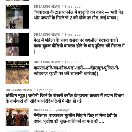
BREAKINGNEWS
1 year ago
“चकराता के टाइगर फॉल में प्रकृति का कहर — भारी पेड़
और पत्थरों के गिरने से 2 की मौके पर मौत, कई घायल |
BREAKINGNEWS
1 year ago
मेरठ में महिला के साथ सड़क पर अश्लील हरकत करने
वाला युवक वीडियो वायरल होने के बाद पुलिस की गिरफ्त में
|
BREAKINGNEWS
1 year ago
वायरल-होने-का-शौक-पड़ा-भारी-—-देहरादून-पुलिस-ने-
स्टंटबाज़-युवती-पर-की-चालानी-कार्रवाई |
BREAKINGNEWS
1 year ago
ब्रेकिंग न्यूज़ | चमोली जिले के पोखरी ब्लॉक के हापला बाजार में उद्यान विभाग
के कर्मचारी की संदिग्ध परिस्थितियों में मौत हो गई।
NAINITAL
1 year ago
नैनीताल: राज्यपाल गुरमीत सिंह ने किए मां नैना देवी के
दर्शन, प्रदेश की सुख-शांति की कामना की….
CRIME
2 years ago