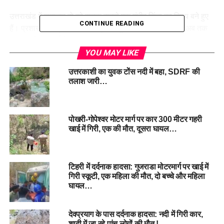
उत्तराखंड में लगातार हो रहे सड़क हादसे एक गंभीर चिंता का विषय बने हुए
CONTINUE READING
हैं। प्रशासनिक प्रयासों के बावजूद इन दुर्घटनाओं की रफ्तार पर अब तक
लगाम नहीं लग पाई है।
YOU MAY LIKE
#CarAccident #
Totaghati #
DeepGorgeFall
उत्तरकाशी का युवक टोंस नदी में बहा, SDRF की
#
UttarakhandRoadMishap #
SDRFRescue
तलाश जारी…
RELATED TOPICS:
CAR ACCIDENT
DEEP GORGE FALL
SDRF RESCUE
TOTAGHATI
UTTARAKHAND ROAD MISHAP
पोखरी-गोपेश्वर मोटर मार्ग पर कार 300 मीटर गहरी
UP NEXT
खाई में गिरी, एक की मौत, दूसरा घायल…
उत्तराखंड: मौसम बदलेगा करवट, कुछ जिलों में बारिश के आसार,
देहरादून में तेज हवाओं का अनुमान…
DON'T MISS
टिहरी में दर्दनाक हादसा: गुजराडा मोटरमार्ग पर खाई में
हल्द्वानी: गला रेतकर युवक की बेरहमी से हत्या, इलाके में फैली
गिरी स्कूटी, एक महिला की मौत, दो बच्चे और महिला
सनसनी…
घायल…
देवप्रयाग के पास दर्दनाक हादसा: नदी में गिरी कार,
शादी में जा रहे पांच लोगों की मौत !