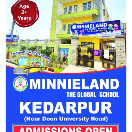
जान चली गई। फाटा–बड़ासू मोटर मार्ग पर तरसाली के पास एक डंपर
अचानक अनियंत्रित होकर गहरी खाई में जा गिरा। हादसे की सूचना मिलते
ही प्रशासन ने तत्काल राहत एवं बचाव अभियान शुरू कराया।
दर्दनाक हादसे में दो लोगों की मौके पर ही मौत
मिली जानकारी के अनुसार, जिला आपातकालीन परिचालन केंद्र को रात
करीब 8:43 बजे दुर्घटना की सूचना प्राप्त हुई। बताया गया कि वाहन संख्या
UK13CA0826 तरसाली के समीप संतुलन खो बैठा और सैकड़ों फीट
गहरी खाई में जा गिरा।
सूचना मिलते ही एसडीआरएफ, एनडीआरएफ, स्थानीय पुलिस और 108
एम्बुलेंस की संयुक्त टीम मौके पर पहुंची। दुर्गम इलाके में कई घंटों तक चले
रेस्क्यू ऑपरेशन के दौरान राहत दल ने खाई में गिरे डंपर तक पहुंचकर दोनों
लोगों को बाहर निकालने का प्रयास किया।