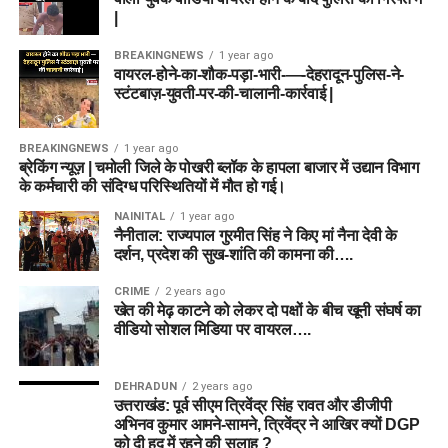
|
BREAKINGNEWS
1 year ago
वायरल-होने-का-शौक-पड़ा-भारी-—-देहरादून-पुलिस-ने-
स्टंटबाज़-युवती-पर-की-चालानी-कार्रवाई |
BREAKINGNEWS
1 year ago
ब्रेकिंग न्यूज़ | चमोली जिले के पोखरी ब्लॉक के हापला बाजार में उद्यान विभाग
के कर्मचारी की संदिग्ध परिस्थितियों में मौत हो गई।
NAINITAL
1 year ago
नैनीताल: राज्यपाल गुरमीत सिंह ने किए मां नैना देवी के
दर्शन, प्रदेश की सुख-शांति की कामना की….
CRIME
2 years ago
खेत की मेढ़ काटने को लेकर दो पक्षों के बीच खूनी संघर्ष का
वीडियो सोशल मिडिया पर वायरल….
DEHRADUN
2 years ago
उत्तराखंड: पूर्व सीएम त्रिवेंद्र सिंह रावत और डीजीपी
अभिनव कुमार आमने-सामने, त्रिवेंद्र ने आखिर क्यों DGP
को दी हद में रहने की सलाह ?