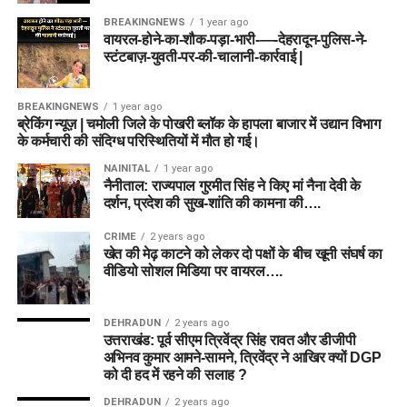
BREAKINGNEWS
1 year ago
वायरल-होने-का-शौक-पड़ा-भारी-—-देहरादून-पुलिस-ने-
स्टंटबाज़-युवती-पर-की-चालानी-कार्रवाई |
BREAKINGNEWS
1 year ago
ब्रेकिंग न्यूज़ | चमोली जिले के पोखरी ब्लॉक के हापला बाजार में उद्यान विभाग
के कर्मचारी की संदिग्ध परिस्थितियों में मौत हो गई।
NAINITAL
1 year ago
नैनीताल: राज्यपाल गुरमीत सिंह ने किए मां नैना देवी के
दर्शन, प्रदेश की सुख-शांति की कामना की….
CRIME
2 years ago
खेत की मेढ़ काटने को लेकर दो पक्षों के बीच खूनी संघर्ष का
वीडियो सोशल मिडिया पर वायरल….
DEHRADUN
2 years ago
उत्तराखंड: पूर्व सीएम त्रिवेंद्र सिंह रावत और डीजीपी
अभिनव कुमार आमने-सामने, त्रिवेंद्र ने आखिर क्यों DGP
को दी हद में रहने की सलाह ?
DEHRADUN
2 years ago