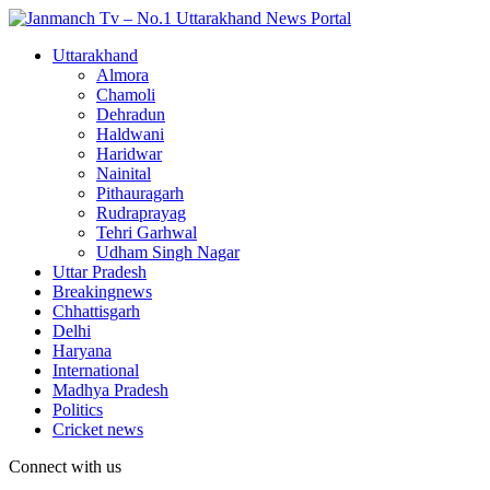
Uttarakhand
Almora
Chamoli
Dehradun
Haldwani
Haridwar
Nainital
Pithauragarh
Rudraprayag
Tehri Garhwal
Udham Singh Nagar
Uttar Pradesh
Breakingnews
Chhattisgarh
Delhi
Haryana
International
Madhya Pradesh
Politics
Cricket news
Connect with us