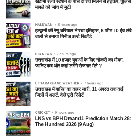
खटीमा रेलवे स्टेशन के पास दो शव मिलने से हड़कंप, पुलिस
मामले की जांच में जुटी
मुख्यमंत्री ने सभी से हरेला पर्व को पर्यावरण संरक्षण के जनआंदोलन के रूप
में मनाने और आने वाली पीढ़ियों के लिए स्वच्छ एवं सुरक्षित पर्यावरण छोड़ने
HALDWANI
5 hours ago
का संकल्प लेने का आह्वान किया।
हल्द्वानी की रेणु धरियाल ने रचा इतिहास, 8 फीट 10 इंच लंबे
बालों से बनाया गिनीज वर्ल्ड रिकॉर्ड
BIG NEWS
7 hours ago
उत्तराखंड में 10 हजार युवाओं के लिए नौकरी का मौका,
जानिए कब और कहां लगेंगे रोजगार मेले ?
UTTARAKHAND WEATHER
7 hours ago
उत्तराखंड में बारिश का कहर जारी, 11 अगस्त तक कई
जिलों में अलर्ट, देखें पूरी रिपोर्ट
CRICKET
9 hours ago
LNS vs BPH Dream11 Prediction Match 28:
The Hundred 2026 (9 Aug)