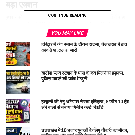
बड़ा एक्शन
CONTINUE READING
बुधवार को जिला सभागार में आयोजित बैठक में डीएम ने साफ शब्दों में कहा
कि स्वास्थ्य सेवाओं में
किसी भी प्रकार की लापरवाही
अब किसी भी कीमत
पर बर्दाश्त नहीं की जाएगी।
YOU MAY LIKE
हरिद्वार में गंगा स्नान के दौरान हादसा, तेज बहाव में बहा
बैठक में मातृ एवं शिशु स्वास्थ्य सेवाएं, टीकाकरण, आयुष्मान भारत योजना,
कांवड़िया, तलाश जारी
टीबी मुक्त भारत अभियान, जन औषधि केंद्र, एम्बुलेंस सेवाएं और ग्रामीण
क्षेत्रों की स्वास्थ्य सुविधाओं की गहन समीक्षा की गई। जिलाधिकारी ने कहा
कि मरीजों को समय पर उपचार, जांच और दवाइयां उपलब्ध कराना स्वास्थ्य
खटीमा रेलवे स्टेशन के पास दो शव मिलने से हड़कंप,
विभाग की प्राथमिक जिम्मेदारी है और इसमें लापरवाही पाए जाने पर सीधे
पुलिस मामले की जांच में जुटी
जवाबदेही तय होगी।
डीएम ने बैठक में अधिकारियों की लगाई
हल्द्वानी की रेणु धरियाल ने रचा इतिहास, 8 फीट 10 इंच
क्लास
लंबे बालों से बनाया गिनीज वर्ल्ड रिकॉर्ड
डीएम ने विशेष रूप से मातृ एवं शिशु स्वास्थ्य सेवाओं को लेकर सख्त निर्देश
देते हुए कहा कि जननी सुरक्षा योजना का लाभ हर पात्र महिला तक पहुंचना
उत्तराखंड में 10 हजार युवाओं के लिए नौकरी का मौका,