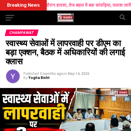
 गंगा स्नान के दौरान हादसा, तेज बहाव में बहा कांवड़िया, तलाश जारी
Breaking News
खटीमा रे
CHAMPAWAT
स्वास्थ्य सेवाओं में लापरवाही पर डीएम का
बड़ा एक्शन, बैठक में अधिकारियों की लगाई
क्लास
Published
3 months ago
on
May 14, 2026
By
Yogita Bisht