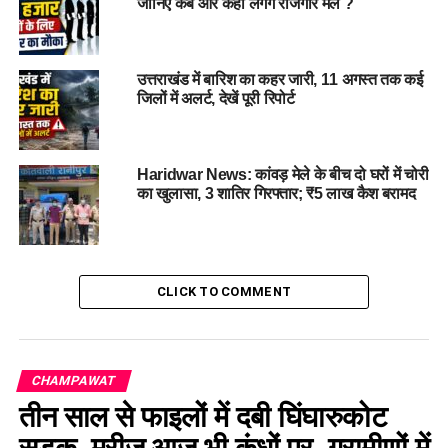
चाहिए। गर्भवती महिलाओं की नियमित जांच और प्रसवपूर्व देखभाल
जानिए कब और कहां लगेंगे रोजगार मेले ?
सुनिश्चित करने के निर्देश भी दिए गए।
उत्तराखंड में बारिश का कहर जारी, 11 अगस्त तक कई
जिलों में अलर्ट, देखें पूरी रिपोर्ट
Haridwar News: कांवड़ मेले के बीच दो घरों में चोरी
का खुलासा, 3 शातिर गिरफ्तार; ₹5 लाख कैश बरामद
CLICK TO COMMENT
उन्होंने संस्थागत प्रसव को बढ़ावा देने पर जोर देते हुए कहा कि प्रत्येक
संस्थागत प्रसव में आशा कार्यकर्ती की उपस्थिति अनिवार्य रूप से सुनिश्चित
CHAMPAWAT
की जाए। साथ ही आशा कार्यकर्तियों के मानदेय और प्रोत्साहन राशि का
तीन साल से फाइलों में दबी घिंघारुकोट
भुगतान बिना देरी जारी करने के निर्देश दिए।
सड़क, मरीज आज भी कंधों पर, ग्रामीणों में