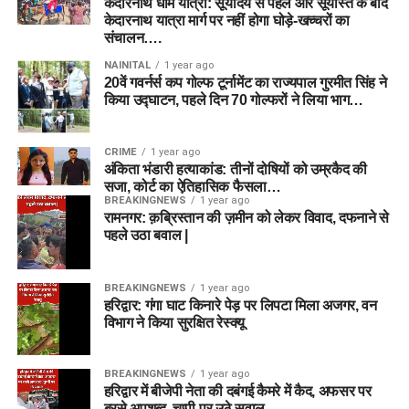
केदारनाथ धाम यात्रा: सूर्योदय से पहले और सूर्यास्त के बाद
केदारनाथ यात्रा मार्ग पर नहीं होगा घोड़े-खच्चरों का
संचालन….
NAINITAL
1 year ago
20वें गवर्नर्स कप गोल्फ टूर्नामेंट का राज्यपाल गुरमीत सिंह ने
किया उद्घाटन, पहले दिन 70 गोल्फरों ने लिया भाग…
CRIME
1 year ago
अंकिता भंडारी हत्याकांड: तीनों दोषियों को उम्रकैद की
सजा, कोर्ट का ऐतिहासिक फैसला…
BREAKINGNEWS
1 year ago
रामनगर: क़ब्रिस्तान की ज़मीन को लेकर विवाद, दफनाने से
पहले उठा बवाल |
BREAKINGNEWS
1 year ago
हरिद्वार: गंगा घाट किनारे पेड़ पर लिपटा मिला अजगर, वन
विभाग ने किया सुरक्षित रेस्क्यू
BREAKINGNEWS
1 year ago
हरिद्वार में बीजेपी नेता की दबंगई कैमरे में कैद, अफसर पर
बरसे अपशब्द, चुप्पी पर उठे सवाल