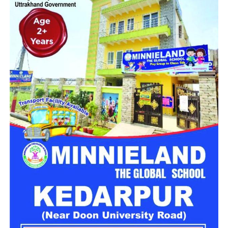
है।
चारधाम यात्रा को दो दिन के लिए किया
स्थगित
चारधाम यात्रा मार्ग पर विभिन्न स्थानों पर भूस्खलन होने से आवाजाही
प्रभावित हुई है। इन्हीं परिस्थितियों को देखते हुए गढ़वाल आयुक्त आनंद
स्वरूप ने 28 और 29 जुलाई को यात्रा स्थगित करने के निर्देश जारी किए
हैं। प्रशासन का कहना है कि मौसम की स्थिति सामान्य होने और मार्ग पूरी
तरह सुरक्षित होने के बाद ही यात्रा दोबारा शुरू करने पर फैसला लिया
जाएगा।
लगातार हो रही बारिश ने बढ़ाई परेशानी
राज्य के कई जिलों में बारिश का प्रभाव लगातार बना हुआ है। मौसम विभाग
के अनुसार उत्तरकाशी, देहरादून, टिहरी, रुद्रप्रयाग, चमोली, ऊधम सिंह
नगर, बागेश्वर, पिथौरागढ़ और नैनीताल में भारी से बहुत भारी वर्षा होने की
संभावना है। इसके अलावा कुछ क्षेत्रों में तेज गर्जना, बिजली गिरने और