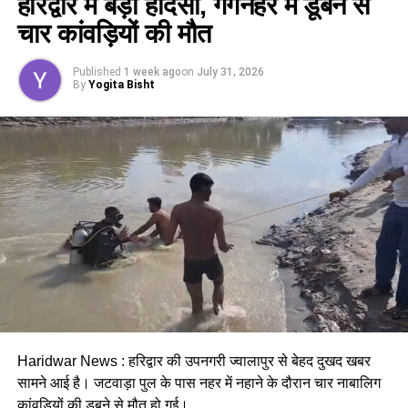
हरिद्वार में बड़ा हादसा, गंगनहर में डूबने से
कैबिनेट ने
उत्तराखंड मजदूरी संहिता नियमावली
को मंजूरी दी।
चार कांवड़ियों की मौत
इसके तहत श्रमिकों को हर महीने की 7 तारीख तक वेतन देना
होगा। पुरुष और महिला कर्मचारियों को समान काम के लिए समान
Published
1 week ago
on
July 31, 2026
मजदूरी का प्रावधान भी किया गया है।
By
Yogita Bisht
पढ़े धामी कैबिनेट के प्रमुख फैसले
Haridwar News : हरिद्वार की उपनगरी ज्वालापुर से बेहद दुखद खबर
सामने आई है। जटवाड़ा पुल के पास नहर में नहाने के दौरान चार नाबालिग
GST संशोधित अध्यादेश को मंजूरी।
कांवड़ियों की डूबने से मौत
हो गई।