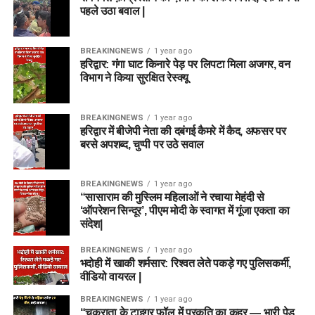
पहले उठा बवाल |
BREAKINGNEWS
1 year ago
हरिद्वार: गंगा घाट किनारे पेड़ पर लिपटा मिला अजगर, वन
विभाग ने किया सुरक्षित रेस्क्यू
BREAKINGNEWS
1 year ago
हरिद्वार में बीजेपी नेता की दबंगई कैमरे में कैद, अफसर पर
बरसे अपशब्द, चुप्पी पर उठे सवाल
BREAKINGNEWS
1 year ago
“सासाराम की मुस्लिम महिलाओं ने रचाया मेहंदी से
‘ऑपरेशन सिन्दूर’, पीएम मोदी के स्वागत में गूंजा एकता का
संदेश|
BREAKINGNEWS
1 year ago
भदोही में खाकी शर्मसार: रिश्वत लेते पकड़े गए पुलिसकर्मी,
वीडियो वायरल |
BREAKINGNEWS
1 year ago
“चकराता के टाइगर फॉल में प्रकृति का कहर — भारी पेड़