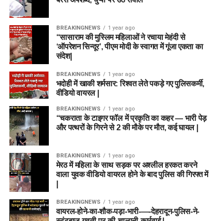
BREAKINGNEWS
1 year ago
“सासाराम की मुस्लिम महिलाओं ने रचाया मेहंदी से
‘ऑपरेशन सिन्दूर’, पीएम मोदी के स्वागत में गूंजा एकता का
संदेश|
BREAKINGNEWS
1 year ago
भदोही में खाकी शर्मसार: रिश्वत लेते पकड़े गए पुलिसकर्मी,
वीडियो वायरल |
BREAKINGNEWS
1 year ago
“चकराता के टाइगर फॉल में प्रकृति का कहर — भारी पेड़
और पत्थरों के गिरने से 2 की मौके पर मौत, कई घायल |
BREAKINGNEWS
1 year ago
मेरठ में महिला के साथ सड़क पर अश्लील हरकत करने
वाला युवक वीडियो वायरल होने के बाद पुलिस की गिरफ्त में
|
BREAKINGNEWS
1 year ago
वायरल-होने-का-शौक-पड़ा-भारी-—-देहरादून-पुलिस-ने-
स्टंटबाज़-युवती-पर-की-चालानी-कार्रवाई |