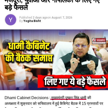
अधिनियम पंजीकृत किया गया है।
बड़े फैसले
Published
2 days ago
on
August 7, 2026
By
Yogita Bisht
RELATED TOPICS:
DEHRADUN
DEHRADUN BREAKING NEWS
DEHRADUN NEWS
UTTARAKHAND
UTTARAKHAND NEWS
UTTARAKHAND SAMACHAR
UP NEXT
मसूरी में दो समुदायों के विवाद के बाद तनाव, जाम लगाकर की
आरोपियों की गिरफ्तारी की मांग
DON'T MISS
स्वास्थ्य सेवाओं में लापरवाही पर डीएम का बड़ा एक्शन, बैठक में
अधिकारियों की लगाई क्लास
Dhami Cabinet Decisions :
मुख्यमंत्री पुष्कर सिंह धामी
की
अध्यक्षता में शुक्रवार को सचिवालय में हुई कैबिनेट बैठक में 15 प्रस्तावों पर