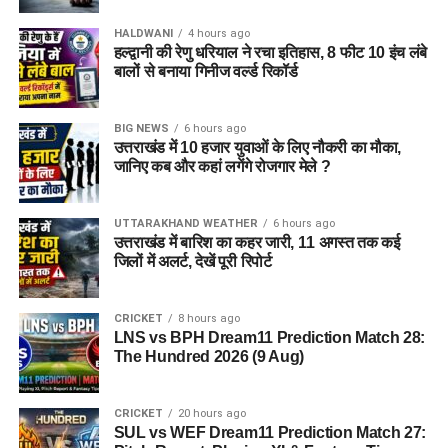
HALDWANI
4 hours ago
हल्द्वानी की रेणु धरियाल ने रचा इतिहास, 8 फीट 10 इंच लंबे
बालों से बनाया गिनीज वर्ल्ड रिकॉर्ड
BIG NEWS
6 hours ago
उत्तराखंड में 10 हजार युवाओं के लिए नौकरी का मौका,
राज्य आपदा प्रबंधन तंत्र और जिला प्रशासन को संवेदनशील इलाकों में
जानिए कब और कहां लगेंगे रोजगार मेले ?
सतर्क रहने के निर्देश दिए गए हैं। साथ ही भूस्खलन संभावित क्षेत्रों पर
लगातार निगरानी रखी जा रही है, ताकि किसी भी आपात स्थिति से समय
UTTARAKHAND WEATHER
6 hours ago
रहते निपटा जा सके।
उत्तराखंड में बारिश का कहर जारी, 11 अगस्त तक कई
जिलों में अलर्ट, देखें पूरी रिपोर्ट
मौसम विभाग और प्रशासन की ताजा
एडवाइजरी देखने की अपील
CRICKET
8 hours ago
LNS vs BPH Dream11 Prediction Match 28:
The Hundred 2026 (9 Aug)
प्रशासन ने चारधाम यात्रा पर जाने वाले श्रद्धालुओं और अन्य यात्रियों से
अपील की है कि वे यात्रा शुरू करने से पहले मौसम विभाग और प्रशासन की
ताजा एडवाइजरी जरूर देखें। जब तक मौसम अनुकूल नहीं हो जाता, तब
CRICKET
20 hours ago
SUL vs WEF Dream11 Prediction Match 27:
तक अनावश्यक यात्रा से बचें और केवल आधिकारिक सूचना के आधार पर