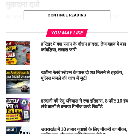
मुकदमा दर्ज
CONTINUE READING
देहरादून में वर्षवार भर्ती की मांग को लेकर
नर्सिंग एकता मंच
के बैनर तले
प्रदर्शन कर रहे अभ्यर्थियों ने 11 मई को परेड ग्राउंड स्थित पानी की टंकी
पर चढ़कर विरोध जताया। प्रदर्शनकारी करीब 59 घंटे तक टंकी पर डटे
YOU MAY LIKE
रहे। इस आंदोलन में उत्तराखंड महिला कांग्रेस की प्रदेश अध्यक्ष ज्योति
हरिद्वार में गंगा स्नान के दौरान हादसा, तेज बहाव में बहा
रौतेला भी शामिल रहीं।
कांवड़िया, तलाश जारी
ज्योति रौतेला के खिलाफ भी हुआ केस
खटीमा रेलवे स्टेशन के पास दो शव मिलने से हड़कंप,
करीब दो दिन तक चले प्रदर्शन के बाद 13 मई को प्रशासन ने
पुलिस मामले की जांच में जुटी
प्रदर्शनकारियों को उनकी मांगें सरकार तक पहुंचाने और समाधान के प्रयास
का आश्वासन दिया। इसके बाद सभी प्रदर्शनकारी टंकी से नीचे उतर आए।
हालांकि, अगले ही दिन डालनवाला कोतवाली में आंदोलन में शामिल सभी
हल्द्वानी की रेणु धरियाल ने रचा इतिहास, 8 फीट 10 इंच
लोगों के खिलाफ मुकदमा दर्ज कर लिया गया।
लंबे बालों से बनाया गिनीज वर्ल्ड रिकॉर्ड
उत्तराखंड में 10 हजार युवाओं के लिए नौकरी का मौका,