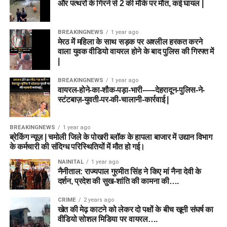
और पत्थरों के गिरने से 2 की मौके पर मौत, कई घायल |
BREAKINGNEWS
1 year ago
मेरठ में महिला के साथ सड़क पर अश्लील हरकत करने
वाला युवक वीडियो वायरल होने के बाद पुलिस की गिरफ्त में
|
BREAKINGNEWS
1 year ago
वायरल-होने-का-शौक-पड़ा-भारी-—-देहरादून-पुलिस-ने-
स्टंटबाज़-युवती-पर-की-चालानी-कार्रवाई |
BREAKINGNEWS
1 year ago
ब्रेकिंग न्यूज़ | चमोली जिले के पोखरी ब्लॉक के हापला बाजार में उद्यान विभाग
के कर्मचारी की संदिग्ध परिस्थितियों में मौत हो गई।
NAINITAL
1 year ago
नैनीताल: राज्यपाल गुरमीत सिंह ने किए मां नैना देवी के
दर्शन, प्रदेश की सुख-शांति की कामना की….
CRIME
2 years ago
खेत की मेढ़ काटने को लेकर दो पक्षों के बीच खूनी संघर्ष का
वीडियो सोशल मिडिया पर वायरल….