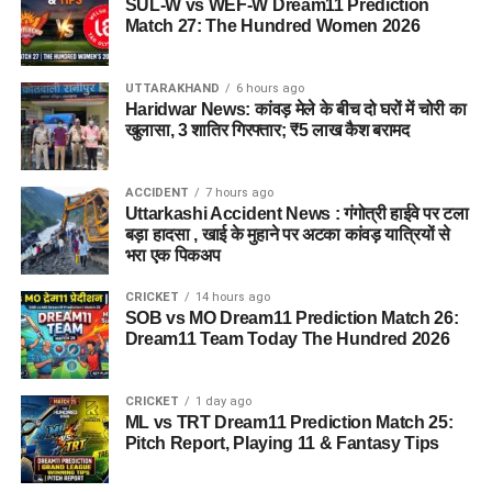
SUL-W vs WEF-W Dream11 Prediction
Match 27: The Hundred Women 2026
पुलिस द्वारा की गई तलाशी में आरोपी के पास से सेना की वर्दी, बैज, कैप और
वॉकी-टॉकी बरामद किए गए हैं। शुरुआती जांच के अनुसार, इन वस्तुओं का
UTTARAKHAND
6 hours ago
इस्तेमाल वो लोगों का भरोसा जीतने और खुद को प्रभावशाली अधिकारी
Haridwar News: कांवड़ मेले के बीच दो घरों में चोरी का
साबित करने के लिए करता था।
खुलासा, 3 शातिर गिरफ्तार; ₹5 लाख कैश बरामद
पुलिस मामले की जांच में जुटी
ACCIDENT
7 hours ago
Uttarkashi Accident News : गंगोत्री हाईवे पर टला
फिलहाल पुलिस ने मामला दर्ज कर जांच आगे बढ़ा दी है। अधिकारियों का
बड़ा हादसा , खाई के मुहाने पर अटका कांवड़ यात्रियों से
कहना है कि जांच के दौरान यदि अन्य पीड़ित सामने आते हैं तो उनके बयान
भरा एक पिकअप
भी दर्ज किए जाएंगे और मामले के सभी पहलुओं की गहन पड़ताल की जाएगी।
CRICKET
14 hours ago
FAQs (EX Ias Son Yashvardhan Arrested)
SOB vs MO Dream11 Prediction Match 26:
Dream11 Team Today The Hundred 2026
1. क्या देहरादून पुलिस ने पूर्व मुख्य सचिव के बेटे
को गिरफ्तार किया है ?
CRICKET
1 day ago
ML vs TRT Dream11 Prediction Match 25:
Pitch Report, Playing 11 & Fantasy Tips
हां देहरादून पुलिस ने यशवर्धन नाम के युवक को गिरफ्तार किया है, जो
उत्तराखंड के पूर्व मुख्य सचिव और पूर्व आईएएस अधिकारी का बेटा बताया जा