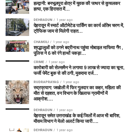
हल्द्वानी: बनभूलपुरा क्षेत्र में युवक की पत्थर से कुचलकर
हत्या, एक हिरासत में…
DEHRADUN
1 year ago
देहरादून में स्मार्ट ऑटोमेटेड पार्किंग का कार्य अंतिम चरण में,
ट्रैफिक जाम से मिलेगी राहत…
CHAMOLI
1 year ago
श्रद्धालुओं को ठगने बद्रीनाथ पहुंचा मोबाइल माफिया गैंग ,
पुलिस ने 6 को रंगे हाथों पकड़ा…
CRIME
1 year ago
कारोबारी को सेल्समैन ने लगाया 9 लाख से ज्यादा का चूना,
फर्जी पेमेंट बुक से की ठगी, मुकदमा दर्ज…
RUDRAPRAYAG
1 year ago
रुद्रप्रयाग: जखोली में फिर गुलदार का कहर, महिला की
मौत से दहशत, वन विभाग के खिलाफ ग्रामीणों में
आक्रोश….
DEHRADUN
1 year ago
देहरादून समेत उत्तराखंड के कई जिलों में आज भी बारिश,
मौसम विभाग ने येलो अलर्ट किया जारी….
DEHRADUN
1 year ago