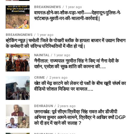
BREAKINGNEWS
1 year ago
वायरल-होने-का-शौक-पड़ा-भारी-—-देहरादून-पुलिस-ने-
स्टंटबाज़-युवती-पर-की-चालानी-कार्रवाई |
BREAKINGNEWS
1 year ago
ब्रेकिंग न्यूज़ | चमोली जिले के पोखरी ब्लॉक के हापला बाजार में उद्यान विभाग
के कर्मचारी की संदिग्ध परिस्थितियों में मौत हो गई।
NAINITAL
1 year ago
नैनीताल: राज्यपाल गुरमीत सिंह ने किए मां नैना देवी के
दर्शन, प्रदेश की सुख-शांति की कामना की….
CRIME
2 years ago
खेत की मेढ़ काटने को लेकर दो पक्षों के बीच खूनी संघर्ष का
वीडियो सोशल मिडिया पर वायरल….
DEHRADUN
2 years ago
उत्तराखंड: पूर्व सीएम त्रिवेंद्र सिंह रावत और डीजीपी
अभिनव कुमार आमने-सामने, त्रिवेंद्र ने आखिर क्यों DGP
को दी हद में रहने की सलाह ?