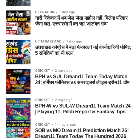
हुआ?
DEHRADUN
1 day ago
नारी निकेतन में अब जेल जैसा माहौल नहीं, मिलेगा परिवार
तलाशी के दौरान आरोपी के पास से सेना की वर्दी, बैज, कैप और वॉकी-टॉकी
जैसा घर!, उत्तराखंड में बन रहा ‘आलंबन गांव’
बरामद किए गए हैं।
UTTARAKHAND
1 day ago
SUL vs WEF Dream11 Prediction Match 27: Pitch
उत्तराखंड कांग्रेस में बड़ा फेरबदल! नई कार्यकारिणी घोषित,
Report, Playing XI & Fantasy Tips
5 समितियों का भी गठन
SUL-W vs WEF-W Dream11 Prediction Match 27:
The Hundred Women 2026
CRICKET
2 days ago
BPH vs SUL Dream11 Team Today Match
Haridwar News: कांवड़ मेले के बीच दो घरों में चोरी का
24: बर्मिंघम फीनिक्स vs सनराइजर्स लीड्स ड्रीम11 टीम
खुलासा, 3 शातिर गिरफ्तार; ₹5 लाख कैश बरामद
Uttarkashi Accident News : गंगोत्री हाईवे पर टला बड़ा
CRICKET
2 days ago
BPH-W vs SUL-W Dream11 Team Match 24
हादसा , खाई के मुहाने पर अटका कांवड़ यात्रियों से भरा एक
| Playing 11, Pitch Report & Fantasy Tips
पिकअप
SOB vs MO Dream11 Prediction Match 26:
CRICKET
14 hours ago
SOB vs MO Dream11 Prediction Match 26:
Dream11 Team Today The Hundred 2026
Dream11 Team Today The Hundred 2026