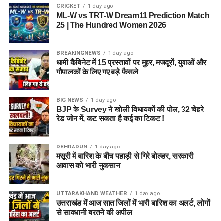
रहा है।
CRICKET
1 day ago
ML-W vs TRT-W Dream11 Prediction Match
25 | The Hundred Women 2026
2. आरोपी पर क्या आरोप हैं?
आरोपी पर खुद को केंद्र सरकार, गृह मंत्रालय, रक्षा मंत्रालय और भारतीय
BREAKINGNEWS
1 day ago
सेना का वरिष्ठ अधिकारी बताकर लोगों से ठगी करने का आरोप है।
धामी कैबिनेट में 15 प्रस्तावों पर मुहर, मजदूरों, युवाओं और
गौपालकों के लिए गए बड़े फैसले
3. शिकायत किसने दर्ज कराई थी?
BIG NEWS
1 day ago
दिल्ली निवासी एक युवती ने शिकायत दर्ज कराई थी। आरोप है कि आरोपी ने
BJP के Survey ने खोली विधायकों की पोल, 32 चेहरे
प्रभावशाली सरकारी संपर्कों का झांसा देकर उससे करीब 4.5 लाख रुपये
रेड जोन में, कट सकता है कई का टिकट !
ठग लिए।
DEHRADUN
1 day ago
4. आरोपी लोगों को कैसे झांसे में लेता था?
मसूरी में बारिश के बीच पहाड़ी से गिरे बोल्डर, सरकारी
आवास को भारी नुकसान
पुलिस के अनुसार, आरोपी अलग-अलग लोगों के सामने अपनी पहचान
बदलता था और खुद को कभी गृह मंत्रालय, कभी रक्षा मंत्रालय तो कभी
UTTARAKHAND WEATHER
1 day ago
सेना का वरिष्ठ अधिकारी बताकर लोगों का भरोसा जीतता था।
उत्तराखंड में आज सात जिलों में भारी बारिश का अलर्ट, लोगों
से सावधानी बरतने की अपील
5. पुलिस को आरोपी के पास से क्या बरामद