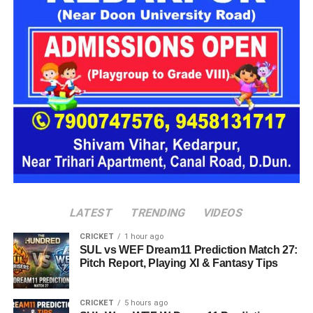
पहचान
पूछताछ में ये बात सामने आई कि आरोपी अलग-अलग लोगों के सामने अपनी
पहचान बदलता था। कभी वो खुद को गृह मंत्रालय का अधिकारी बताता,
कभी रक्षा मंत्रालय से जुड़ा अफसर और कभी भारतीय सेना का वरिष्ठ
अधिकारी होने का दावा करता था।
देहरादून पुलिस ने किया गिरफ्तार
देहरादून पुलिस
को ये भी जानकारी मिली है कि वो कई होटलों में ठहरने के
बाद भुगतान किए बिना चला जाता था और होटल कर्मचारियों व सुरक्षा
कर्मियों के साथ भी कथित तौर पर धोखाधड़ी करता था।
LATEST
TRENDING
VIDEOS
CRICKET
1 hour ago
SUL vs WEF Dream11 Prediction Match 27:
Pitch Report, Playing XI & Fantasy Tips
CRICKET
5 hours ago