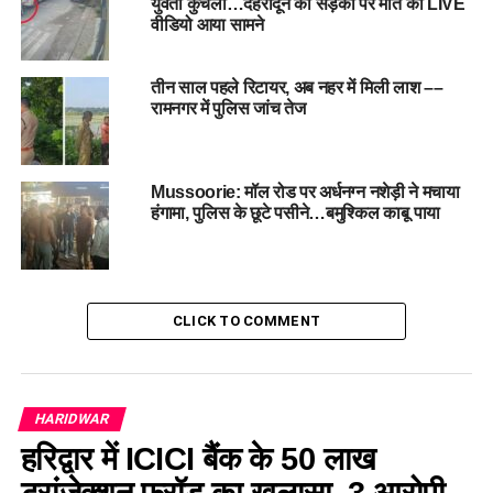
युवती कुचला…देहरादून की सड़कों पर मौत का LIVE
वीडियो आया सामने
मामले की गंभीरता को देखते हुए एसपी सिटी डॉ. जगदीश चंद्र ने तत्काल
कार्रवाई करते हुए आरोपी को हिरासत में ले लिया। उन्होंने बताया कि
तीन साल पहले रिटायर, अब नहर में मिली लाश ––
नाबालिग का मेडिकल परीक्षण करवा लिया गया है और आरोपी के खिलाफ
रामनगर में पुलिस जांच तेज
पोक्सो एक्ट समेत संबंधित धाराओं में मुकदमा दर्ज कर लिया गया है। पुलिस
का कहना है कि मामले की गहन जांच की जा रही है और जल्द ही आरोप पत्र
दाखिल किया जाएगा।
Mussoorie: मॉल रोड पर अर्धनग्न नशेड़ी ने मचाया
हंगामा, पुलिस के छूटे पसीने…बमुश्किल काबू पाया
CLICK TO COMMENT
HARIDWAR
हरिद्वार में ICICI बैंक के 50 लाख
ट्रांजेक्शन फ्रॉड का खुलासा, 3 आरोपी