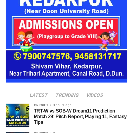
16 घरों में मिलेगा परिवार जैसा माहौल
प्रस्तावित आलंबन गांव में कॉटेज और छोटे घर विकसित किए जाएंगे। यहां
एक परिवार की तर्ज पर लोगों को रखा जाएगा। योजना के मुताबिक, एक
यूनिट में करीब दो महिलाएं, चार बच्चे और एक किशोरी को शामिल किया
जाएगा। इस तरह उन्हें एक परिवार की तरह साथ रहने का अवसर मिलेगा।
हर यूनिट में अलग किचन जैसी सुविधाएं भी होंगी, ताकि वहां रहने वाली
महिलाओं और बच्चों को रोजमर्रा के जीवन में ज्यादा स्वतंत्रता और जिम्मेदारी
का अनुभव हो सके। प्रस्तावित परिसर में कुल 16 घर विकसित किए
जाएंगे, जिनमें करीब 88 लोगों के रहने की व्यवस्था होगी।
LATEST
TRENDING
VIDEOS
CRICKET
3 hours ago
TRT-W vs SOB-W Dream11 Prediction
Match 29: Pitch Report, Playing 11, Fantasy
Tips