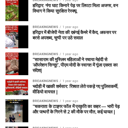
BREAKINGNEWS
1 year ago
हरिद्वार: गंगा घाट किनारे पेड़ पर लिपटा मिला अजगर, वन
विभाग ने किया सुरक्षित रेस्क्यू
BREAKINGNEWS
1 year ago
हरिद्वार में बीजेपी नेता की दबंगई कैमरे में कैद, अफसर पर
बरसे अपशब्द, चुप्पी पर उठे सवाल
BREAKINGNEWS
1 year ago
“सासाराम की मुस्लिम महिलाओं ने रचाया मेहंदी से
‘ऑपरेशन सिन्दूर’, पीएम मोदी के स्वागत में गूंजा एकता का
संदेश|
BREAKINGNEWS
1 year ago
भदोही में खाकी शर्मसार: रिश्वत लेते पकड़े गए पुलिसकर्मी,
वीडियो वायरल |
BREAKINGNEWS
1 year ago
“चकराता के टाइगर फॉल में प्रकृति का कहर — भारी पेड़
और पत्थरों के गिरने से 2 की मौके पर मौत, कई घायल |