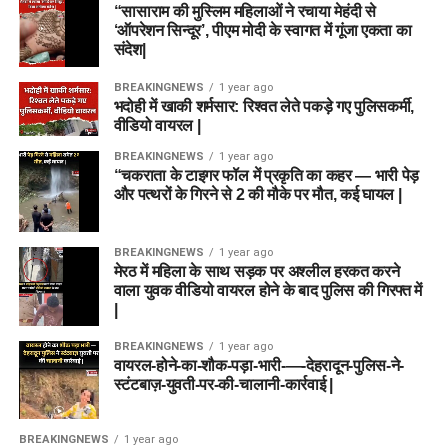
“सासाराम की मुस्लिम महिलाओं ने रचाया मेहंदी से
‘ऑपरेशन सिन्दूर’, पीएम मोदी के स्वागत में गूंजा एकता का
संदेश|
BREAKINGNEWS
1 year ago
भदोही में खाकी शर्मसार: रिश्वत लेते पकड़े गए पुलिसकर्मी,
वीडियो वायरल |
BREAKINGNEWS
1 year ago
“चकराता के टाइगर फॉल में प्रकृति का कहर — भारी पेड़
और पत्थरों के गिरने से 2 की मौके पर मौत, कई घायल |
BREAKINGNEWS
1 year ago
मेरठ में महिला के साथ सड़क पर अश्लील हरकत करने
वाला युवक वीडियो वायरल होने के बाद पुलिस की गिरफ्त में
|
BREAKINGNEWS
1 year ago
वायरल-होने-का-शौक-पड़ा-भारी-—-देहरादून-पुलिस-ने-
स्टंटबाज़-युवती-पर-की-चालानी-कार्रवाई |
BREAKINGNEWS
1 year ago