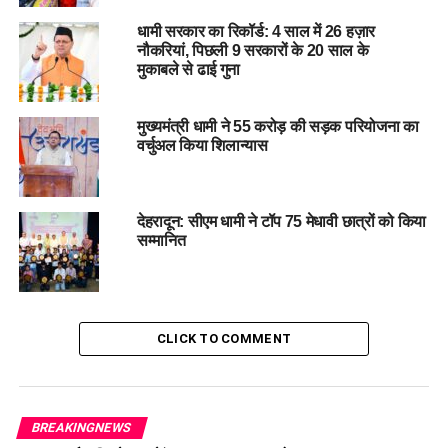
INDUSTRIAL GROWTH
NARAYAN DUTT TIWARI
TRIBUTE
धामी सरकार का रिकॉर्ड: 4 साल में 26 हज़ार
UP NEXT
नौकरियां, पिछली 9 सरकारों के 20 साल के
डीएम सविन बंसल का पहला मसूरी दौरा: शटल सेवा की तैयारी में जुटे
मुकाबले से ढाई गुना
अधिकारी…
DON'T MISS
मुख्यमंत्री धामी ने 55 करोड़ की सड़क परियोजना का
खतरे की घंटी: रेलवे ट्रैक पर कैसे पहुंचा सरिया? जांच में जुटी
वर्चुअल किया शिलान्यास
पुलिस…
देहरादून: सीएम धामी ने टॉप 75 मेधावी छात्रों को किया
सम्मानित
CLICK TO COMMENT
BREAKINGNEWS