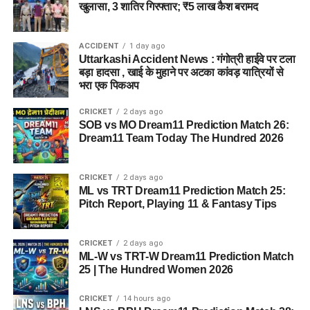
खुलासा, 3 शातिर गिरफ्तार; ₹5 लाख कैश बरामद
कवायद नहीं है, बल्कि नारी निकेतन में रहने वाली महिलाओं और बच्चों के
प्रति सोच में बदलाव की कोशिश भी है।
ACCIDENT
1 day ago
अगर यह योजना धरातल पर उतरती है तो संस्थागत जीवन की जगह उन्हें
Uttarkashi Accident News : गंगोत्री हाईवे पर टला
परिवार जैसा माहौल, बेहतर स्वतंत्रता और सामाजिक वातावरण मिल
बड़ा हादसा , खाई के मुहाने पर अटका कांवड़ यात्रियों से
भरा एक पिकअप
सकेगा। इससे बच्चों और महिलाओं के मानसिक और सामाजिक विकास में
भी मदद मिलने की उम्मीद है।
CRICKET
2 days ago
SOB vs MO Dream11 Prediction Match 26:
Dream11 Team Today The Hundred 2026
CRICKET
2 days ago
ML vs TRT Dream11 Prediction Match 25:
Pitch Report, Playing 11 & Fantasy Tips
CRICKET
2 days ago
ML-W vs TRT-W Dream11 Prediction Match
25 | The Hundred Women 2026
CRICKET
14 hours ago