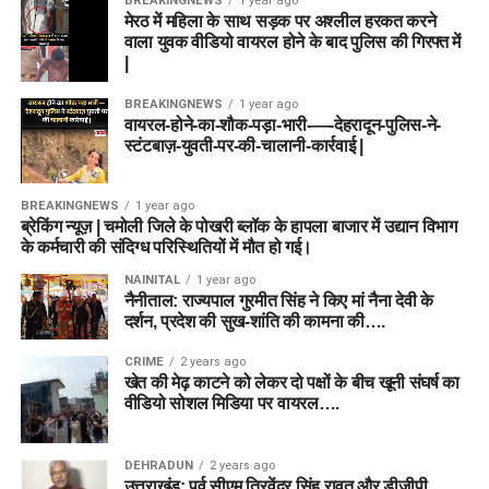
BREAKINGNEWS
1 year ago
मेरठ में महिला के साथ सड़क पर अश्लील हरकत करने
वाला युवक वीडियो वायरल होने के बाद पुलिस की गिरफ्त में
|
BREAKINGNEWS
1 year ago
वायरल-होने-का-शौक-पड़ा-भारी-—-देहरादून-पुलिस-ने-
स्टंटबाज़-युवती-पर-की-चालानी-कार्रवाई |
BREAKINGNEWS
1 year ago
ब्रेकिंग न्यूज़ | चमोली जिले के पोखरी ब्लॉक के हापला बाजार में उद्यान विभाग
के कर्मचारी की संदिग्ध परिस्थितियों में मौत हो गई।
NAINITAL
1 year ago
नैनीताल: राज्यपाल गुरमीत सिंह ने किए मां नैना देवी के
दर्शन, प्रदेश की सुख-शांति की कामना की….
CRIME
2 years ago
खेत की मेढ़ काटने को लेकर दो पक्षों के बीच खूनी संघर्ष का
वीडियो सोशल मिडिया पर वायरल….
DEHRADUN
2 years ago
उत्तराखंड: पूर्व सीएम त्रिवेंद्र सिंह रावत और डीजीपी