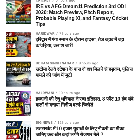
CRICKET
3 hours ago
IRE vs AFG Dream11 Prediction 3rd ODI
2026: Match Preview, Pitch Report,
Probable Playing XI, and Fantasy Cricket
Tips
HARIDWAR
7 hours ago
हरिद्वार में गंगा स्नान के दौरान हादसा, तेज बहाव में बहा
जेल नहीं, रेजिडेंशियल कॉम्प्लेक्स जैसा
कांवड़िया, तलाश जारी
होगा माहौल
UDHAM SINGH NAGAR
9 hours ago
खटीमा रेलवे स्टेशन के पास दो शव मिलने से हड़कंप, पुलिस
आलंबन गांव की सबसे खास बात यही होगी कि यहां रहने वाली महिलाओं
मामले की जांच में जुटी
और बच्चों को यह महसूस न हो कि वे किसी जेल या बंद संस्थान में रह रहे
हैं। इसके बजाय पूरा परिसर एक रेजिडेंशियल कॉम्प्लेक्स की तरह विकसित
किया जाएगा, जहां सुरक्षा के साथ रहने, पढ़ाई, दैनिक जीवन और सामाजिक
HALDWANI
10 hours ago
हल्द्वानी की रेणु धरियाल ने रचा इतिहास, 8 फीट 10 इंच लंबे
विकास से जुड़ी सुविधाएं उपलब्ध होंगी।
बालों से बनाया गिनीज वर्ल्ड रिकॉर्ड
परिसर को आधुनिक सुविधाओं से लैस करने की योजना है। यहां आंगनबाड़ी
केंद्र भी खोले जाएंगे। जरूरत पड़ने पर प्राथमिक विद्यालय की सुविधा भी
BIG NEWS
12 hours ago
उत्तराखंड में 10 हजार युवाओं के लिए नौकरी का मौका,
उपलब्ध कराई जा सकती है। इस पहल का मकसद सिर्फ महिलाओं और
जानिए कब और कहां लगेंगे रोजगार मेले ?
बच्चों को रहने की जगह देना नहीं, बल्कि उन्हें ऐसा वातावरण उपलब्ध कराना