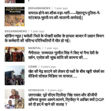
BREAKINGNEWS
1 year ago
वायरल-होने-का-शौक-पड़ा-भारी-—-देहरादून-पुलिस-ने-
स्टंटबाज़-युवती-पर-की-चालानी-कार्रवाई |
BREAKINGNEWS
1 year ago
ब्रेकिंग न्यूज़ | चमोली जिले के पोखरी ब्लॉक के हापला बाजार में उद्यान विभाग
के कर्मचारी की संदिग्ध परिस्थितियों में मौत हो गई।
NAINITAL
1 year ago
नैनीताल: राज्यपाल गुरमीत सिंह ने किए मां नैना देवी के
दर्शन, प्रदेश की सुख-शांति की कामना की….
CRIME
2 years ago
खेत की मेढ़ काटने को लेकर दो पक्षों के बीच खूनी संघर्ष का
वीडियो सोशल मिडिया पर वायरल….
DEHRADUN
2 years ago
उत्तराखंड: पूर्व सीएम त्रिवेंद्र सिंह रावत और डीजीपी
अभिनव कुमार आमने-सामने, त्रिवेंद्र ने आखिर क्यों DGP
को दी हद में रहने की सलाह ?