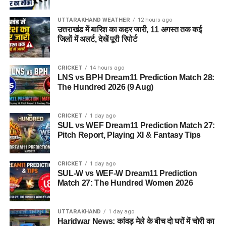
है, जहां वे खुद को सुरक्षित, सम्मानित और परिवार का हिस्सा महसूस कर
सकें।
UTTARAKHAND WEATHER
12 hours ago
उत्तराखंड में बारिश का कहर जारी, 11 अगस्त तक कई
जिलों में अलर्ट, देखें पूरी रिपोर्ट
5 एकड़ जमीन की हो रही है तलाश
आलंबन गांव विकसित करने के लिए करीब 5 एकड़ जमीन की आवश्यकता
CRICKET
14 hours ago
LNS vs BPH Dream11 Prediction Match 28:
बताई गई है। विभाग की पहली प्राथमिकता देहरादून जिले या उसके
The Hundred 2026 (9 Aug)
आसपास जमीन तलाशने की थी, लेकिन फिलहाल उपयुक्त जमीन उपलब्ध
नहीं हो पाई है। अब विभाग की ओर से हरिद्वार और आसपास के क्षेत्रों में
जमीन की तलाश की जा रही है। अधिकारियों को उम्मीद है कि हरिद्वार में
CRICKET
1 day ago
SUL vs WEF Dream11 Prediction Match 27:
इसके लिए उपयुक्त जमीन मिल सकती है।
Pitch Report, Playing XI & Fantasy Tips
इसके अलावा उत्तरकाशी जिले के चिन्यालीसौड़ में भी एक जमीन को लेकर
संभावनाएं देखी जा रही हैं। विभाग यह जांच कर रहा है कि वहां की जमीन
CRICKET
1 day ago
और परिस्थितियां आलंबन गांव के निर्माण के लिए उपयुक्त हैं या नहीं।
SUL-W vs WEF-W Dream11 Prediction
Match 27: The Hundred Women 2026
महिलाओं और बच्चों को मिलेगा नया जीवन
UTTARAKHAND
1 day ago
आलंबन गांव की यह योजना सिर्फ एक नया भवन या परिसर तैयार करने की
Haridwar News: कांवड़ मेले के बीच दो घरों में चोरी का