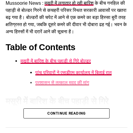
Mussoorie News :
मसूरी में लगातार हो रही बारिश
के बीच गनहिल की
GST संशोधित अध्यादेश को मंजूरी।
पहाड़ी से बोल्डर गिरने से कचहरी परिसर स्थित सरकारी आवासों पर खतरा
नैनीताल हाईकोर्ट के लिए हल्द्वानी गौलापार में 30 हेक्टेयर जमीन
बढ़ गया है। बोल्डरों की चपेट में आने से एक कमरे का बड़ा हिस्सा बुरी तरह
देने का फैसला।
क्षतिग्रस्त हो गया, जबकि दूसरे कमरे की दीवार भी दोबारा ढह गई। भवन के
अन्य हिस्सों में भी दरारें आने की सूचना है।
राज्य क्रीड़ा विश्वविद्यालय हल्द्वानी के लिए 122 पदों के सृजन को
मंजूरी।
Table of Contents
जल जीवन मिशन में केंद्र की गाइडलाइंस लागू होंगी।
मसूरी में बारिश के बीच पहाड़ी से गिरे बोल्डर
कुष्ठ रोग से पीड़ित व्यक्ति भी सहकारी समिति का सदस्य बन
सकेगा।
पांच परिवारों ने एसडीएम कार्यालय में बिताई रात
मेरठ से हरिद्वार तक गंगा एक्सप्रेसवे विस्तार के लिए यूपी से
प्रशासन से तत्काल मदद की मांग
समझौता होगा।
वन विकास निगम की सेवा नियमावली में
मसूरी में बारिश के बीच पहाड़ी से गिरे
संशोधन
बोल्डर
CONTINUE READING
मसूरी में लगातार हो रही बारिश के कारण गनहिल
की पहाड़ी से बोल्डर गिरने
औद्योगिक नियमावली को मंजूरी, श्रमिक शिकायतों के त्वरित
के कारण हड़कंप मच गया। कचहरी परिसर स्थित सरकारी आवासों पर