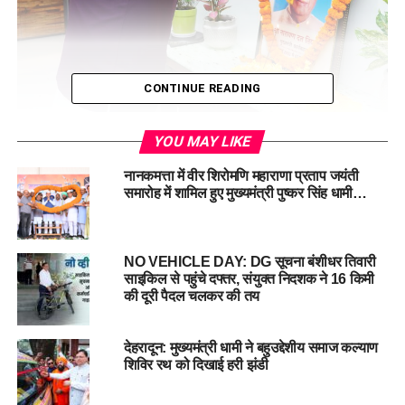
CONTINUE READING
YOU MAY LIKE
मुख्यमंत्री ने कहा कि उन्होंने प्रदेश को औद्योगिक उन्नति की राह पर
अग्रसर करने में महत्वपूर्ण भूमिका निभाई। उनके द्वारा किए गए विकासपरक
नानकमत्ता में वीर शिरोमणि महाराणा प्रताप जयंती
कार्य हमारे लिए सदैव प्रेरणास्रोत रहेंगे।
समारोह में शामिल हुए मुख्यमंत्री पुष्कर सिंह धामी…
NO VEHICLE DAY: DG सूचना बंशीधर तिवारी
#Tribute, #NarayanDuttTiwari, #ChiefMinister,
साइकिल से पहुंचे दफ्तर, संयुक्त निदशक ने 16 किमी
#Development, #IndustrialGrowth, #pushkarsinghdhami
की दूरी पैदल चलकर की तय
देहरादून: मुख्यमंत्री धामी ने बहुउद्देशीय समाज कल्याण
शिविर रथ को दिखाई हरी झंडी
RELATED TOPICS:
CHIEF MINISTER
CHIEF MINISTER PUSHKAR SINGH DHAMI
DEVELOPMENT