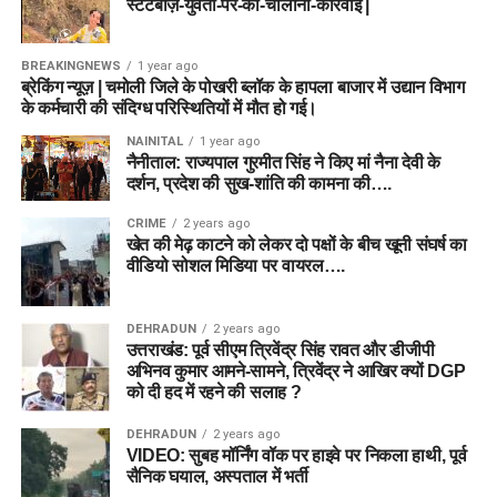
स्टंटबाज़-युवती-पर-की-चालानी-कार्रवाई |
BREAKINGNEWS
1 year ago
ब्रेकिंग न्यूज़ | चमोली जिले के पोखरी ब्लॉक के हापला बाजार में उद्यान विभाग
के कर्मचारी की संदिग्ध परिस्थितियों में मौत हो गई।
NAINITAL
1 year ago
नैनीताल: राज्यपाल गुरमीत सिंह ने किए मां नैना देवी के
दर्शन, प्रदेश की सुख-शांति की कामना की….
CRIME
2 years ago
खेत की मेढ़ काटने को लेकर दो पक्षों के बीच खूनी संघर्ष का
वीडियो सोशल मिडिया पर वायरल….
DEHRADUN
2 years ago
उत्तराखंड: पूर्व सीएम त्रिवेंद्र सिंह रावत और डीजीपी
अभिनव कुमार आमने-सामने, त्रिवेंद्र ने आखिर क्यों DGP
को दी हद में रहने की सलाह ?
DEHRADUN
2 years ago
VIDEO: सुबह मॉर्निंग वॉक पर हाइवे पर निकला हाथी, पूर्व
सैनिक घयाल, अस्पताल में भर्ती