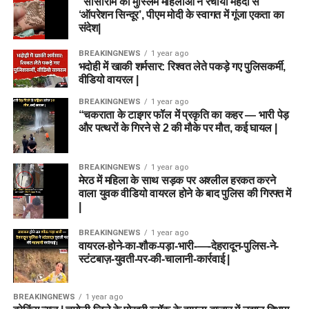
“सासाराम की मुस्लिम महिलाओं ने रचाया मेहंदी से
‘ऑपरेशन सिन्दूर’, पीएम मोदी के स्वागत में गूंजा एकता का
संदेश|
BREAKINGNEWS
1 year ago
भदोही में खाकी शर्मसार: रिश्वत लेते पकड़े गए पुलिसकर्मी,
वीडियो वायरल |
BREAKINGNEWS
1 year ago
“चकराता के टाइगर फॉल में प्रकृति का कहर — भारी पेड़
और पत्थरों के गिरने से 2 की मौके पर मौत, कई घायल |
BREAKINGNEWS
1 year ago
मेरठ में महिला के साथ सड़क पर अश्लील हरकत करने
वाला युवक वीडियो वायरल होने के बाद पुलिस की गिरफ्त में
|
BREAKINGNEWS
1 year ago
वायरल-होने-का-शौक-पड़ा-भारी-—-देहरादून-पुलिस-ने-
स्टंटबाज़-युवती-पर-की-चालानी-कार्रवाई |
BREAKINGNEWS
1 year ago