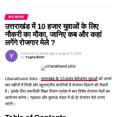
BIG NEWS
उत्तराखंड में 10 हजार युवाओं के लिए
नौकरी का मौका, जानिए कब और कहां
लगेंगे रोजगार मेले ?
Published
12 hours ago
on
August 9, 2026
By
Yogita Bisht
“ये समय रुकने का नहीं, आगे बढ़ने का है” :
मुख्यमंत्री
Uttarakhand Jobs :
उत्तराखंड के 10 हजार बेरोजगार युवाओं
को अगले
मुख्यमंत्री ने कहा कि यह समय अधिक गति, अधिक दृढ़ता और अधिक
चार महीनों में निजी और बहुराष्ट्रीय कंपनियों में रोजगार दिलाने की तैयारी
संकल्प के साथ काम करने का है। उन्होंने प्रधानमंत्री
नरेंद्र मोदी
जी के
है। इसके लिए तकनीकी शिक्षा विभाग प्रदेश में चार विशेष रोजगार मेलों का
शब्द—
“ये दशक उत्तराखंड का दशक है”
का उल्लेख करते हुए कहा कि इस
आयोजन करेगा। गढ़वाल और कुमाऊं मंडल में दो-दो रोजगार मेले लगाए
संकल्प को साकार करना उत्तराखंड के प्रशासन का दायित्व है। उन्होंने
जाएंगे।
कहा कि आने वाले पाँच वर्ष उत्तराखंड के लिए निर्णायक होंगे और हमें राज्य
को ऐसे मोड़ पर लेकर जाना है, जहाँ हर नागरिक यह महसूस करे कि राज्य