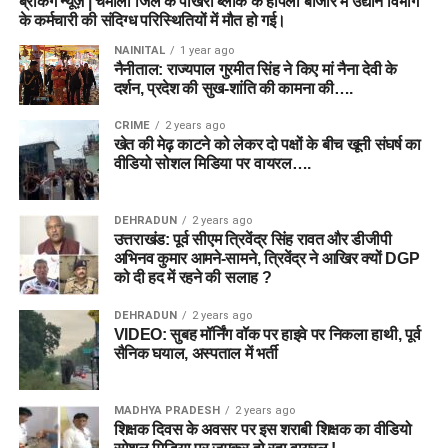
ब्रेकिंग न्यूज़ | चमोली जिले के पोखरी ब्लॉक के हापला बाजार में उद्यान विभाग
के कर्मचारी की संदिग्ध परिस्थितियों में मौत हो गई।
NAINITAL
1 year ago
नैनीताल: राज्यपाल गुरमीत सिंह ने किए मां नैना देवी के
दर्शन, प्रदेश की सुख-शांति की कामना की….
CRIME
2 years ago
खेत की मेढ़ काटने को लेकर दो पक्षों के बीच खूनी संघर्ष का
वीडियो सोशल मिडिया पर वायरल….
DEHRADUN
2 years ago
उत्तराखंड: पूर्व सीएम त्रिवेंद्र सिंह रावत और डीजीपी
अभिनव कुमार आमने-सामने, त्रिवेंद्र ने आखिर क्यों DGP
को दी हद में रहने की सलाह ?
DEHRADUN
2 years ago
VIDEO: सुबह मॉर्निंग वॉक पर हाइवे पर निकला हाथी, पूर्व
सैनिक घयाल, अस्पताल में भर्ती
MADHYA PRADESH
2 years ago
शिक्षक दिवस के अवसर पर इस शराबी शिक्षक का वीडियो