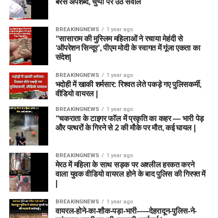
बरसे अपशब्द, चुप्पी पर उठे सवाल
BREAKINGNEWS
1 year ago
“सासाराम की मुस्लिम महिलाओं ने रचाया मेहंदी से
‘ऑपरेशन सिन्दूर’, पीएम मोदी के स्वागत में गूंजा एकता का
संदेश|
BREAKINGNEWS
1 year ago
भदोही में खाकी शर्मसार: रिश्वत लेते पकड़े गए पुलिसकर्मी,
वीडियो वायरल |
BREAKINGNEWS
1 year ago
“चकराता के टाइगर फॉल में प्रकृति का कहर — भारी पेड़
और पत्थरों के गिरने से 2 की मौके पर मौत, कई घायल |
BREAKINGNEWS
1 year ago
मेरठ में महिला के साथ सड़क पर अश्लील हरकत करने
वाला युवक वीडियो वायरल होने के बाद पुलिस की गिरफ्त में
|
BREAKINGNEWS
1 year ago
वायरल-होने-का-शौक-पड़ा-भारी-—-देहरादून-पुलिस-ने-