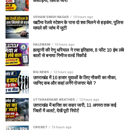
बेरोजगारी की समस्या को खत्म करने का
कांवड़िया, तलाश जारी
प्रयास कर रही सरकार
UDHAM SINGH NAGAR
10 hours ago
खटीमा रेलवे स्टेशन के पास दो शव मिलने से हड़कंप, पुलिस
सीएम धामी ने कहा है कि पहले दिन से ही बेरोजगारी की समस्या को खत्म
मामले की जांच में जुटी
करने का प्रयास कर रही है। इसी क्रम में हमने सरकारी विभागों में रिक्त
पदों को अभियान चलाकर भरने का काम किया है, जिसके फलस्वरूप विगत
HALDWANI
10 hours ago
साढ़े चार वर्षों में 34 हजार से अधिक युवाओं को सरकारी नौकरी मिल चुकी
हल्द्वानी की रेणु धरियाल ने रचा इतिहास, 8 फीट 10 इंच लंबे
है। आने वाले महीनों में भी विभिन्न विभागों में हजारों पदों पर भर्ती प्रक्रिया
बालों से बनाया गिनीज वर्ल्ड रिकॉर्ड
आगे बढ़ाई जाएगी, ताकि योग्य युवाओं को अधिक अवसर मिल सकें और राज्य
की विकास यात्रा को नई गति मिले।
BIG NEWS
12 hours ago
उत्तराखंड में 10 हजार युवाओं के लिए नौकरी का मौका,
जानिए कब और कहां लगेंगे रोजगार मेले ?
UTTARAKHAND WEATHER
12 hours ago
उत्तराखंड में बारिश का कहर जारी, 11 अगस्त तक कई
जिलों में अलर्ट, देखें पूरी रिपोर्ट
CRICKET
15 hours ago