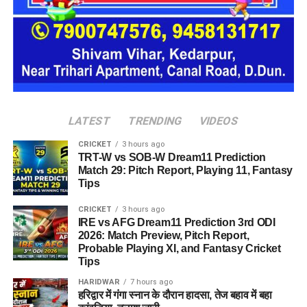
LATEST
TRENDING
VIDEOS
CRICKET
3 hours ago
TRT-W vs SOB-W Dream11 Prediction
34 हजार भर्तियां, रोजगार बड़ी उपलब्धि
Match 29: Pitch Report, Playing 11, Fantasy
Tips
धामी सरकार अपने साढ़े चार साल के कार्यकाल में रिकॉर्ड 34 हजार से
अधिक युवाओं को सरकारी नौकरी प्रदान कर चुकी है। प्रदेश में वर्ष 2024
CRICKET
3 hours ago
IRE vs AFG Dream11 Prediction 3rd ODI
से सख्त नकल विरोधी कानून लागू होने के बाद भर्ती प्रक्रिया ना सिर्फ
2026: Match Preview, Pitch Report,
पारदर्शी तरीके से सम्पन्न हो रही है, बल्कि निर्बाध भर्ती होने से आवेदन से
Probable Playing XI, and Fantasy Cricket
लेकर नियुक्ति तक का औसत समय भी घट गया है। इस तरह सरकार चुनाव
Tips
में रोजगार को बड़ी उपलब्धि की तरह पेश करने की तैयारी कर रही है।
HARIDWAR
7 hours ago
हरिद्वार में गंगा स्नान के दौरान हादसा, तेज बहाव में बहा