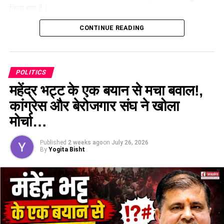
यानी साफ है कि भाजपा के सामने चुनौती सिर्फ विपक्ष से नहीं, बल्कि अपने
किया गया है।
ही विधायकों के खिलाफ बन रही नाराजगी से भी है। इसके साथ ही टिकटों
की लड़ाई में भी भाजपा के कई सियासी सिरमौर आपस में ही सींग मार रहे हैं।
CONTINUE READING
पांच नई समितियों का भी गठन
इसकी बड़ी वजह ये भी है कि दूसरे दलों से भाजपा में आए नेता भी दावेदारी
कांग्रेस की नई टीम में वरिष्ठ नेताओं के अनुभव के साथ युवा कार्यकर्ताओं
कर रहे हैं।
को भी महत्वपूर्ण स्थान दिया गया है। पार्टी का उद्देश्य संगठन को जमीनी
स्तर पर और अधिक मजबूत करना तथा कार्यकर्ताओं के बीच बेहतर समन्वय
POLITICS
स्थापित करना है।
महेंद्र भट्ट के एक बयान से मचा बवाल!,
कांग्रेस और बेरोजगार संघ ने खोला
मोर्चा…
Published
2 weeks ago
on
July 26, 2026
By
Yogita Bisht