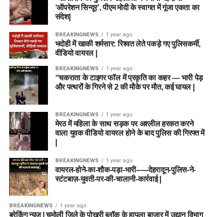
‘ऑपरेशन सिन्दूर’, पीएम मोदी के स्वागत में गूंजा एकता का
संदेश|
BREAKINGNEWS
1 year ago
भदोही में खाकी शर्मसार: रिश्वत लेते पकड़े गए पुलिसकर्मी,
वीडियो वायरल |
BREAKINGNEWS
1 year ago
“चकराता के टाइगर फॉल में प्रकृति का कहर — भारी पेड़
और पत्थरों के गिरने से 2 की मौके पर मौत, कई घायल |
BREAKINGNEWS
1 year ago
मेरठ में महिला के साथ सड़क पर अश्लील हरकत करने
वाला युवक वीडियो वायरल होने के बाद पुलिस की गिरफ्त में
|
BREAKINGNEWS
1 year ago
वायरल-होने-का-शौक-पड़ा-भारी-—-देहरादून-पुलिस-ने-
स्टंटबाज़-युवती-पर-की-चालानी-कार्रवाई |
BREAKINGNEWS
1 year ago
ब्रेकिंग न्यूज़ | चमोली जिले के पोखरी ब्लॉक के हापला बाजार में उद्यान विभाग