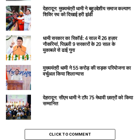
मुख्यमंत्री ने खिलाड़ियों को प्रोत्साहित करते हुए कहा कि राज्य सरकार
देहरादून: मुख्यमंत्री धामी ने बहुउद्देशीय समाज कल्याण
शिविर रथ को दिखाई हरी झंडी
युवाओं को खेलों में उत्कृष्टता हासिल करने के लिए हर संभव सहायता प्रदान
करेगी। उन्होंने कहा कि आने वाले दिनों में राज्य में और अधिक खेल सुविधाएं
और प्रशिक्षण केंद्र स्थापित किए जाएंगे।
धामी सरकार का रिकॉर्ड: 4 साल में 26 हज़ार
नौकरियां, पिछली 9 सरकारों के 20 साल के
समारोह में भारी संख्या में स्थानीय लोग भी उपस्थित थे और उन्होंने
मुकाबले से ढाई गुना
कार्यक्रम में हिस्सा लेकर इसका भरपूर आनंद लिया। कार्यक्रम तीन दिनों
तक जारी रहेगा, जिसमें सांस्कृतिक कार्यक्रमों के साथ विभिन्न खेल
प्रतियोगिताओं का आयोजन भी किया जाएगा।
मुख्यमंत्री धामी ने 55 करोड़ की सड़क परियोजना का
वर्चुअल किया शिलान्यास
देहरादून: सीएम धामी ने टॉप 75 मेधावी छात्रों को किया
सम्मानित
#CulturalFestival, #
SportsEvent,
#
ChiefMinisterPushkarSinghDhami,
CLICK TO COMMENT
#
StateLevelCeremony, #
YouthEmpowerment