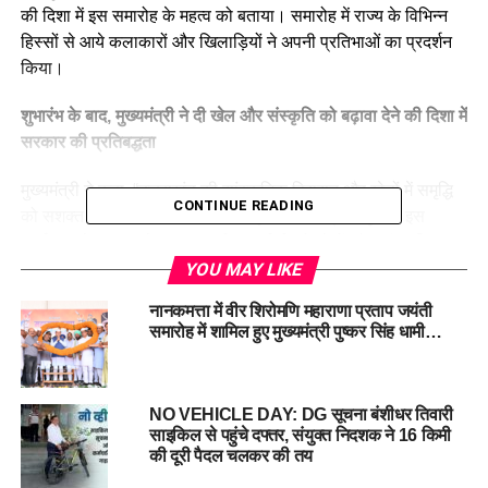
की दिशा में इस समारोह के महत्व को बताया। समारोह में राज्य के विभिन्न
हिस्सों से आये कलाकारों और खिलाड़ियों ने अपनी प्रतिभाओं का प्रदर्शन
किया।
शुभारंभ के बाद, मुख्यमंत्री ने दी खेल और संस्कृति को बढ़ावा देने की दिशा में
सरकार की प्रतिबद्धता
मुख्यमंत्री ने कहा, “उत्तराखंड की सांस्कृतिक विरासत और खेलों में समृद्धि
CONTINUE READING
को सशक्त बनाने के लिए राज्य सरकार पूरी तरह से प्रतिबद्ध है। इस
कार्यक्रम के माध्यम से हम राज्य की युवा पीढ़ी को खेलों और सांस्कृतिक
गतिविधियों के प्रति जागरूक करने के साथ-साथ उन्हें मंच देने का प्रयास
YOU MAY LIKE
कर रहे हैं।”
नानकमत्ता में वीर शिरोमणि महाराणा प्रताप जयंती
समारोह में शामिल हुए मुख्यमंत्री पुष्कर सिंह धामी…
समारोह में लोकनृत्य, संगीत, और पारंपरिक खेलों के अलावा आधुनिक खेलों
का भी आयोजन किया गया। इस दौरान मुख्यमंत्री ने आयोजकों की सराहना
करते हुए कहा कि इस तरह के समारोह प्रदेश में कला, संस्कृति और खेलों
NO VEHICLE DAY: DG सूचना बंशीधर तिवारी
के क्षेत्र में और अधिक प्रगति की दिशा में अहम भूमिका निभाते हैं।
साइकिल से पहुंचे दफ्तर, संयुक्त निदशक ने 16 किमी
की दूरी पैदल चलकर की तय
खेलों में भाग लेने वाले खिलाड़ियों को मिलेगा प्रोत्साहन