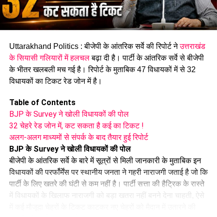
Uttarakhand Politics : बीजेपी के आंतरिक सर्वे की रिपोर्ट ने
उत्तराखंड
के सियासी गलियारों में हलचल
बढ़ा दी है। पार्टी के आंतरिक सर्वे से बीजेपी
के भीतर खलबली मच गई है। रिपोर्ट के मुताबिक 47 विधायकों में से 32
विधायकों का टिकट रेड जोन में है।
Table of Contents
BJP के Survey ने खोली विधायकों की पोल
32 चेहरे रेड जोन में, कट सकता है कई का टिकट !
अलग-अलग माध्यमों से संपर्क के बाद तैयार हुई रिपोर्ट
BJP के Survey ने खोली विधायकों की पोल
बीजेपी के आंतरिक सर्वे के बारे में सूत्रों से मिली जानकारी के मुताबिक इन
विधायकों की परर्फॉर्मेंस पर स्थानीय जनता ने गहरी नाराजगी जताई है जो कि
पार्टी के लिए खतरे की घंटी से कम नहीं है। पार्टी सत्ता की हैट्रिक के रास्ते
में विधायकों के खिलाफ नाराजगी को बड़ा खतरा नहीं बनने देना चाहती, ऐसे
में कई मौजूदा चेहरों के टिकट काटकर नए चेहरों को मैदान में उतारने की