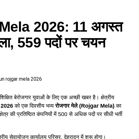
पदों के लिए फॉर्म
ela 2026: 11 अगस्त
 मर्तोलिया ने बताया कि दिसंबर से पहले करीब 2477 पदों पर
निष्ठ सहायक, वैयक्तिक सहायक, स्नातक स्तरीय विज्ञान वर्ग के
मेला, 559 पदों पर चयन
 पद, संस्कृत विभाग में सहायक अध्यापक तथा सहायक विकास
या पूरी हो चुकी है, उनकी परीक्षा भी दिसंबर तक करा ली जाएगी।
िन्न सेवाओं के तकनीकी पद, सहायक लेखाकार, कृषि विभाग के
ातक स्तरीय पद सहित कुल 1470 पद शामिल हैं।
 शिक्षित बेरोजगार युवाओं के लिए एक अच्छी खबर है। क्षेत्रीय
, 2026
को एक दिवसीय भव्य
रोजगार मेले (Rojgar Mela)
का
ेत्र की प्रतिष्ठित कंपनियों में 500 से अधिक पदों पर सीधी भर्ती
रीय सेवायोजन कार्यालय परिसर, देहरादून में शुरू होगा।