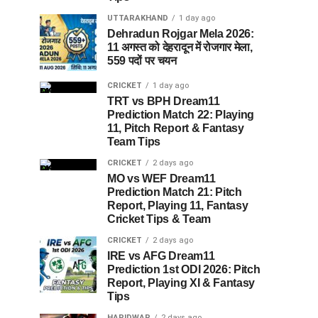
UTTARAKHAND
1 day ago
Dehradun Rojgar Mela 2026:
11 अगस्त को देहरादून में रोजगार मेला,
559 पदों पर चयन
CRICKET
1 day ago
TRT vs BPH Dream11
Prediction Match 22: Playing
11, Pitch Report & Fantasy
Team Tips
CRICKET
2 days ago
MO vs WEF Dream11
Prediction Match 21: Pitch
Report, Playing 11, Fantasy
Cricket Tips & Team
CRICKET
2 days ago
IRE vs AFG Dream11
Prediction 1st ODI 2026: Pitch
Report, Playing XI & Fantasy
Tips
HARIDWAR
2 days ago