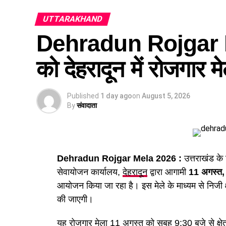
दिसंबर से पहले ढाई हजार से ज्यादा 
UTTARAKHAND
Dehradun Rojgar M
उत्तराखंड अधीनस्थ सेवा चयन आयोग
के अध्यक्ष जीएस
आवेदन प्रक्रिया पूरी कर ली जाएगी। इनमें स्केलर, क
को देहरादून में रोजगार 
पद, पुलिस, आबकारी और परिवहन विभाग के वर्दीधारी
अधिकारी जैसे पद शामिल हैं।
Published
1 day ago
on
August 5, 2026
इसके समानांतर जिन रिक्त पदों के लिए आवेदन प्रक्रि
By
संवादाता
इनमें व्यैक्तिक सहायक, पशुधन प्रसार अधिकारी, विभ
इंटरमीडिएट स्तर के पद तथा विभिन्न विभागों के स्न
Dehradun Rojgar Mela 2026 :
उत्तराखंड के
सेवायोजन कार्यालय,
देहरादून
द्वारा आगामी
11 अगस्त
आयोजन किया जा रहा है। इस मेले के माध्यम से निजी क्ष
की जाएगी।
यह रोजगार मेला 11 अगस्त को सुबह 9:30 बजे से क्षेत्