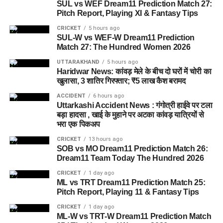
SUL vs WEF Dream11 Prediction Match 27:
Pitch Report, Playing XI & Fantasy Tips
इसी समस्या को ध्यान में रखते हुए विभाग अब ऐसा इंफ्रास्ट्रक्चर तैयार
CRICKET
5 hours ago
करने की दिशा में काम कर रहा है, जहां रहने वाले लोगों को संस्थागत माहौल
SUL-W vs WEF-W Dream11 Prediction
के बजाय परिवार जैसा वातावरण मिल सके।
Match 27: The Hundred Women 2026
UTTARAKHAND
5 hours ago
16 घरों में मिलेगा परिवार जैसा माहौल
Haridwar News: कांवड़ मेले के बीच दो घरों में चोरी का
प्रस्तावित आलंबन गांव में कॉटेज और छोटे घर विकसित किए जाएंगे। यहां
खुलासा, 3 शातिर गिरफ्तार; ₹5 लाख कैश बरामद
एक परिवार की तर्ज पर लोगों को रखा जाएगा। योजना के मुताबिक, एक
ACCIDENT
6 hours ago
यूनिट में करीब दो महिलाएं, चार बच्चे और एक किशोरी को शामिल किया
Uttarkashi Accident News : गंगोत्री हाईवे पर टला
जाएगा। इस तरह उन्हें एक परिवार की तरह साथ रहने का अवसर मिलेगा।
बड़ा हादसा , खाई के मुहाने पर अटका कांवड़ यात्रियों से
भरा एक पिकअप
हर यूनिट में अलग किचन जैसी सुविधाएं भी होंगी, ताकि वहां रहने वाली
CRICKET
13 hours ago
महिलाओं और बच्चों को रोजमर्रा के जीवन में ज्यादा स्वतंत्रता और जिम्मेदारी
SOB vs MO Dream11 Prediction Match 26:
Dream11 Team Today The Hundred 2026
का अनुभव हो सके। प्रस्तावित परिसर में कुल 16 घर विकसित किए
जाएंगे, जिनमें करीब 88 लोगों के रहने की व्यवस्था होगी।
CRICKET
1 day ago
ML vs TRT Dream11 Prediction Match 25:
Pitch Report, Playing 11 & Fantasy Tips
CRICKET
1 day ago
ML-W vs TRT-W Dream11 Prediction Match