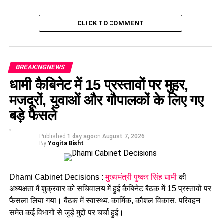
CLICK TO COMMENT
BREAKINGNEWS
धामी कैबिनेट में 15 प्रस्तावों पर मुहर,
मजदूरों, युवाओं और गौपालकों के लिए गए
बड़े फैसले
Published
1 day ago
on
August 7, 2026
By
Yogita Bisht
सोशल मीडिया के फेसबुक प्लेटफार्म पर मुख्यमंत्री पुष्कर सिंह धामी के
रिकॉर्ड 1 करोड़(10 मिलियन) फॉलोवर्स हो गए हैं। उत्तराखंड ही नहीं बल्कि
देशभर में सभी मुख्यमंत्रियों और पक्ष-विपक्ष के नेताओं में मुख्यमंत्री धामी की
Dhami Cabinet Decisions :
मुख्यमंत्री पुष्कर सिंह धामी
की
सोशल मीडिया में जबरदस्त लोकप्रियता बढ़ी है। यूपी के मुख्यमंत्री योगी
अध्यक्षता में शुक्रवार को सचिवालय में हुई कैबिनेट बैठक में 15 प्रस्तावों पर
आदित्यनाथ, दिल्ली के मुख्यमंत्री अरविंद केजरीवाल, पश्चिम बंगाल की
फैसला लिया गया। बैठक में स्वास्थ्य, कार्मिक, कौशल विकास, परिवहन
मुख्यमंत्री ममता बनर्जी समेत देश के सभी मुख्यमंत्रियों में धामी की
समेत कई विभागों से जुड़े मुद्दों पर चर्चा हुई।
लोकप्रियता का ग्राफ सबसे ऊपर है।