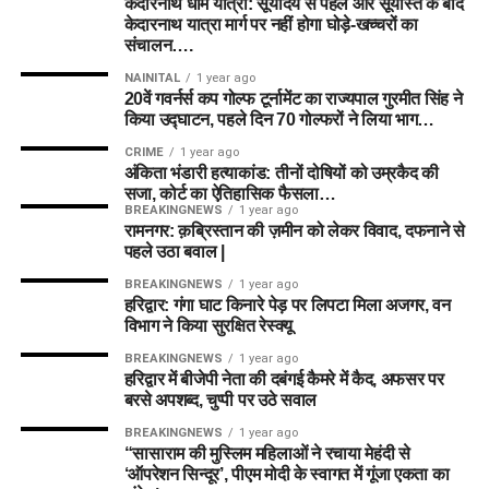
केदारनाथ धाम यात्रा: सूर्योदय से पहले और सूर्यास्त के बाद
केदारनाथ यात्रा मार्ग पर नहीं होगा घोड़े-खच्चरों का
संचालन….
NAINITAL
1 year ago
20वें गवर्नर्स कप गोल्फ टूर्नामेंट का राज्यपाल गुरमीत सिंह ने
किया उद्घाटन, पहले दिन 70 गोल्फरों ने लिया भाग…
CRIME
1 year ago
अंकिता भंडारी हत्याकांड: तीनों दोषियों को उम्रकैद की
सजा, कोर्ट का ऐतिहासिक फैसला…
BREAKINGNEWS
1 year ago
रामनगर: क़ब्रिस्तान की ज़मीन को लेकर विवाद, दफनाने से
पहले उठा बवाल |
BREAKINGNEWS
1 year ago
हरिद्वार: गंगा घाट किनारे पेड़ पर लिपटा मिला अजगर, वन
विभाग ने किया सुरक्षित रेस्क्यू
BREAKINGNEWS
1 year ago
हरिद्वार में बीजेपी नेता की दबंगई कैमरे में कैद, अफसर पर
बरसे अपशब्द, चुप्पी पर उठे सवाल
BREAKINGNEWS
1 year ago
“सासाराम की मुस्लिम महिलाओं ने रचाया मेहंदी से
‘ऑपरेशन सिन्दूर’, पीएम मोदी के स्वागत में गूंजा एकता का