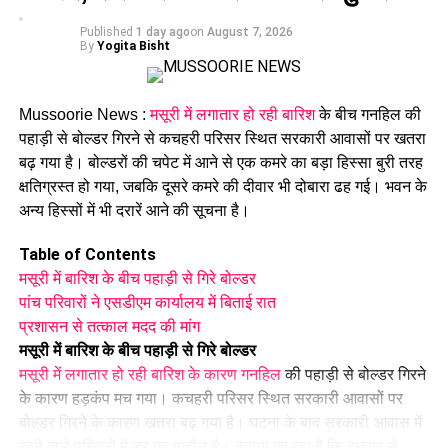
सुबह आठ बजे से पांचों सीटों के लिए मतगणना शुरू, वैलेट पेपर की
गणना के बाद काउंटिंग शुरू।
Published
1 day ago
on
August 7, 2026
By
Yogita Bisht
DON'T MISS
अपर पुलिस महानिदेशक ने समस्त जनपदों में होने वाली मतगणना के
सम्बन्ध में प्रभारियों के साथ वीडियो कांफ्रेसिंग के माध्यम से की
Mussoorie News :
मसूरी में लगातार हो रही बारिश
के बीच गनहिल की
गोष्ठी।
पहाड़ी से बोल्डर गिरने से कचहरी परिसर स्थित सरकारी आवासों पर खतरा
बढ़ गया है। बोल्डरों की चपेट में आने से एक कमरे का बड़ा हिस्सा बुरी तरह
पढ़े धामी कैबिनेट के प्रमुख फैसले
क्षतिग्रस्त हो गया, जबकि दूसरे कमरे की दीवार भी दोबारा ढह गई। भवन के
GST संशोधित अध्यादेश को मंजूरी।
अन्य हिस्सों में भी दरारें आने की सूचना है।
नैनीताल हाईकोर्ट के लिए हल्द्वानी गौलापार में 30 हेक्टेयर जमीन देने का
फैसला।
Table of Contents
राज्य क्रीड़ा विश्वविद्यालय हल्द्वानी के लिए 122 पदों के सृजन को मंजूरी।
मसूरी में बारिश के बीच पहाड़ी से गिरे बोल्डर
जल जीवन मिशन में केंद्र की गाइडलाइंस लागू होंगी।
पांच परिवारों ने एसडीएम कार्यालय में बिताई रात
कुष्ठ रोग से पीड़ित व्यक्ति भी सहकारी समिति का सदस्य बन सकेगा।
प्रशासन से तत्काल मदद की मांग
मेरठ से हरिद्वार तक गंगा एक्सप्रेसवे विस्तार के लिए यूपी से समझौता होगा।
मसूरी में बारिश के बीच पहाड़ी से गिरे बोल्डर
वन विकास निगम की सेवा नियमावली में संशोधन
मसूरी में लगातार हो रही बारिश के कारण गनहिल
की पहाड़ी से बोल्डर गिरने
औद्योगिक नियमावली को मंजूरी, श्रमिक शिकायतों के त्वरित समाधान पर
के कारण हड़कंप मच गया। कचहरी परिसर स्थित सरकारी आवासों पर
जोर।
बोल्डर गिरने के कारण खतरा बढ़ गया है। घटना के बाद सरकारी आवास में
छंटनी किए गए कर्मचारियों को दोबारा अवसर देने का प्रावधान।
रहने वाले परिवारों में डर का माहौल है। बताया जा रहा है कि बुधवार से