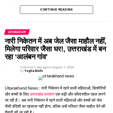
वन विकास निगम की सेवा नियमावली में संशोधन, स्केलर पद के लिए 100
पहाड़ी से रुक-रुककर बोल्डर गिर रहे हैं, जिसके चलते खतरा लगातार बना
अंकों की परीक्षा होगी।
CONTINUE READING
हुआ है।
ईको टूरिज्म को बढ़ावा देने के लिए जड़ी-बूटियों से जुड़ी उच्चाधिकार प्राप्त
समिति में संशोधन किया जा सकेगा।
पांच परिवारों ने एसडीएम कार्यालय में बिताई रात
खतरे को देखते हुए सरकारी आवास में रहने वाले पांच परिवारों को रात
DEHRADUN
सुरक्षित स्थान पर गुजारनी पड़ी। सभी परिवारों ने पूरी रात एसडीएम
नारी निकेतन में अब जेल जैसा माहौल नहीं,
कार्यालय के एक हॉल में रहकर बिताई। प्रभावित लोगों का कहना है कि
पहाड़ी से बोल्डर गिरने का सिलसिला थम नहीं रहा है और ऐसे में किसी भी
मिलेगा परिवार जैसा घर!, उत्तराखंड में बन
समय बड़ा हादसा हो सकता है।
रहा ‘आलंबन गांव’
Published
1 day ago
on
August 7, 2026
By
Yogita Bisht
Uttarakhand News : नारी निकेतन में रहने वाली महिलाओं, किशोरियों
और बच्चों के लिए
उत्तराखंड सरकार
एक बड़ी और संवेदनशील पहल करने
जा रही है। अब नारी निकेतन में रहने वाली महिलाओं और बच्चों को जेल
जैसी बंदिशों का एहसास नहीं होगा, बल्कि उन्हें परिवार जैसा माहौल देने की
तैयारी की जा रही है।