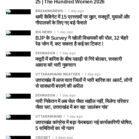
25 | The Hundred Women 2026
BREAKINGNEWS
1 day ago
धामी कैबिनेट में 15 प्रस्तावों पर मुहर, मजदूरों, युवाओं और
गौपालकों के लिए गए बड़े फैसले
BIG NEWS
1 day ago
BJP के Survey ने खोली विधायकों की पोल, 32 चेहरे
रेड जोन में, कट सकता है कई का टिकट !
DEHRADUN
1 day ago
मसूरी में बारिश के बीच पहाड़ी से गिरे बोल्डर, सरकारी
जेल नहीं, रेजिडेंशियल कॉम्प्लेक्स जैसा होगा माहौल
आवास को भारी नुकसान
आलंबन गांव की सबसे खास बात यही होगी कि यहां रहने वाली महिलाओं
UTTARAKHAND WEATHER
1 day ago
और बच्चों को यह महसूस न हो कि वे किसी जेल या बंद संस्थान में रह रहे
उत्तराखंड में आज सात जिलों में भारी बारिश का अलर्ट, लोगों
हैं। इसके बजाय पूरा परिसर एक रेजिडेंशियल कॉम्प्लेक्स की तरह विकसित
से सावधानी बरतने की अपील
किया जाएगा, जहां सुरक्षा के साथ रहने, पढ़ाई, दैनिक जीवन और सामाजिक
DEHRADUN
1 day ago
विकास से जुड़ी सुविधाएं उपलब्ध होंगी।
नारी निकेतन में अब जेल जैसा माहौल नहीं, मिलेगा परिवार
जैसा घर!, उत्तराखंड में बन रहा ‘आलंबन गांव’
परिसर को आधुनिक सुविधाओं से लैस करने की योजना है। यहां आंगनबाड़ी
UTTARAKHAND
1 day ago
केंद्र भी खोले जाएंगे। जरूरत पड़ने पर प्राथमिक विद्यालय की सुविधा भी
उत्तराखंड कांग्रेस में बड़ा फेरबदल! नई कार्यकारिणी घोषित,
उपलब्ध कराई जा सकती है। इस पहल का मकसद सिर्फ महिलाओं और
5 समितियों का भी गठन
बच्चों को रहने की जगह देना नहीं, बल्कि उन्हें ऐसा वातावरण उपलब्ध कराना
CRICKET
2 days ago