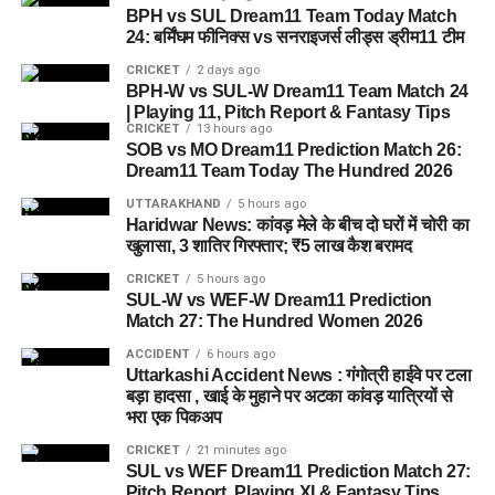
है, जहां वे खुद को सुरक्षित, सम्मानित और परिवार का हिस्सा महसूस कर
BPH vs SUL Dream11 Team Today Match
सकें।
24: बर्मिंघम फीनिक्स vs सनराइजर्स लीड्स ड्रीम11 टीम
CRICKET
2 days ago
5 एकड़ जमीन की हो रही है तलाश
BPH-W vs SUL-W Dream11 Team Match 24
आलंबन गांव विकसित करने के लिए करीब 5 एकड़ जमीन की आवश्यकता
| Playing 11, Pitch Report & Fantasy Tips
CRICKET
13 hours ago
बताई गई है। विभाग की पहली प्राथमिकता देहरादून जिले या उसके
SOB vs MO Dream11 Prediction Match 26:
आसपास जमीन तलाशने की थी, लेकिन फिलहाल उपयुक्त जमीन उपलब्ध
Dream11 Team Today The Hundred 2026
नहीं हो पाई है। अब विभाग की ओर से हरिद्वार और आसपास के क्षेत्रों में
UTTARAKHAND
5 hours ago
जमीन की तलाश की जा रही है। अधिकारियों को उम्मीद है कि हरिद्वार में
Haridwar News: कांवड़ मेले के बीच दो घरों में चोरी का
इसके लिए उपयुक्त जमीन मिल सकती है।
खुलासा, 3 शातिर गिरफ्तार; ₹5 लाख कैश बरामद
CRICKET
5 hours ago
इसके अलावा उत्तरकाशी जिले के चिन्यालीसौड़ में भी एक जमीन को लेकर
SUL-W vs WEF-W Dream11 Prediction
संभावनाएं देखी जा रही हैं। विभाग यह जांच कर रहा है कि वहां की जमीन
Match 27: The Hundred Women 2026
और परिस्थितियां आलंबन गांव के निर्माण के लिए उपयुक्त हैं या नहीं।
ACCIDENT
6 hours ago
Uttarkashi Accident News : गंगोत्री हाईवे पर टला
महिलाओं और बच्चों को मिलेगा नया जीवन
बड़ा हादसा , खाई के मुहाने पर अटका कांवड़ यात्रियों से
भरा एक पिकअप
आलंबन गांव की यह योजना सिर्फ एक नया भवन या परिसर तैयार करने की
कवायद नहीं है, बल्कि नारी निकेतन में रहने वाली महिलाओं और बच्चों के
CRICKET
21 minutes ago
SUL vs WEF Dream11 Prediction Match 27:
प्रति सोच में बदलाव की कोशिश भी है।
Pitch Report, Playing XI & Fantasy Tips