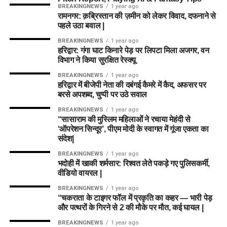
BREAKINGNEWS
1 year ago
अगर यह योजना धरातल पर उतरती है तो संस्थागत जीवन की जगह उन्हें
रामनगर: क़ब्रिस्तान की ज़मीन को लेकर विवाद, दफनाने से
परिवार जैसा माहौल, बेहतर स्वतंत्रता और सामाजिक वातावरण मिल
पहले उठा बवाल |
सकेगा। इससे बच्चों और महिलाओं के मानसिक और सामाजिक विकास में
BREAKINGNEWS
1 year ago
भी मदद मिलने की उम्मीद है।
हरिद्वार: गंगा घाट किनारे पेड़ पर लिपटा मिला अजगर, वन
विभाग ने किया सुरक्षित रेस्क्यू
BREAKINGNEWS
1 year ago
हरिद्वार में बीजेपी नेता की दबंगई कैमरे में कैद, अफसर पर
बरसे अपशब्द, चुप्पी पर उठे सवाल
BREAKINGNEWS
1 year ago
“सासाराम की मुस्लिम महिलाओं ने रचाया मेहंदी से
‘ऑपरेशन सिन्दूर’, पीएम मोदी के स्वागत में गूंजा एकता का
संदेश|
BREAKINGNEWS
1 year ago
भदोही में खाकी शर्मसार: रिश्वत लेते पकड़े गए पुलिसकर्मी,
वीडियो वायरल |
BREAKINGNEWS
1 year ago
“चकराता के टाइगर फॉल में प्रकृति का कहर — भारी पेड़
और पत्थरों के गिरने से 2 की मौके पर मौत, कई घायल |
BREAKINGNEWS
1 year ago