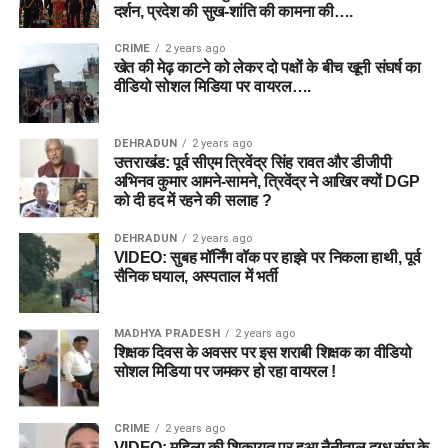
दर्शन, प्रदेश की सुख-शांति की कामना की….
CRIME
2 years ago
खेत की मेढ़ काटने को लेकर दो पक्षों के बीच खूनी संघर्ष का
वीडियो सोशल मिडिया पर वायरल….
DEHRADUN
2 years ago
उत्तराखंड: पूर्व सीएम त्रिवेंद्र सिंह रावत और डीजीपी
अभिनव कुमार आमने-सामने, त्रिवेंद्र ने आखिर क्यों DGP
को दी हद में रहने की सलाह ?
DEHRADUN
2 years ago
VIDEO: सुबह मॉर्निंग वॉक पर हाइवे पर निकला हाथी, पूर्व
सैनिक घयाल, अस्पताल में भर्ती
MADHYA PRADESH
2 years ago
शिक्षक दिवस के अवसर पर इस शराबी शिक्षक का वीडियो
सोशल मिडिया पर जमकर हो रहा वायरल !
CRIME
2 years ago
VIDEO: महिला की शिकायत पर हुआ नैनीताल दुग्ध संघ के