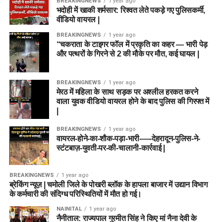
BREAKINGNEWS
1 year ago
भदोही में खाकी शर्मसार: रिश्वत लेते पकड़े गए पुलिसकर्मी,
वीडियो वायरल |
BREAKINGNEWS
1 year ago
“चकराता के टाइगर फॉल में प्रकृति का कहर — भारी पेड़
और पत्थरों के गिरने से 2 की मौके पर मौत, कई घायल |
BREAKINGNEWS
1 year ago
मेरठ में महिला के साथ सड़क पर अश्लील हरकत करने
वाला युवक वीडियो वायरल होने के बाद पुलिस की गिरफ्त में
|
BREAKINGNEWS
1 year ago
वायरल-होने-का-शौक-पड़ा-भारी-—-देहरादून-पुलिस-ने-
स्टंटबाज़-युवती-पर-की-चालानी-कार्रवाई |
BREAKINGNEWS
1 year ago
ब्रेकिंग न्यूज़ | चमोली जिले के पोखरी ब्लॉक के हापला बाजार में उद्यान विभाग
के कर्मचारी की संदिग्ध परिस्थितियों में मौत हो गई।
NAINITAL
1 year ago
नैनीताल: राज्यपाल गुरमीत सिंह ने किए मां नैना देवी के