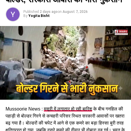
इसके तहत श्रमिकों को हर महीने की 7 तारीख तक वेतन देना
होगा। पुरुष और महिला कर्मचारियों को समान काम के लिए समान
Published
2 days ago
on
August 7, 2026
मजदूरी का प्रावधान भी किया गया है।
By
Yogita Bisht
पढ़े धामी कैबिनेट के प्रमुख फैसले
Mussoorie News :
मसूरी में लगातार हो रही बारिश
के बीच गनहिल की
GST संशोधित अध्यादेश को मंजूरी।
पहाड़ी से बोल्डर गिरने से कचहरी परिसर स्थित सरकारी आवासों पर खतरा
नैनीताल हाईकोर्ट के लिए हल्द्वानी गौलापार में 30 हेक्टेयर जमीन
बढ़ गया है। बोल्डरों की चपेट में आने से एक कमरे का बड़ा हिस्सा बुरी तरह
देने का फैसला।
क्षतिग्रस्त हो गया, जबकि दूसरे कमरे की दीवार भी दोबारा ढह गई। भवन के