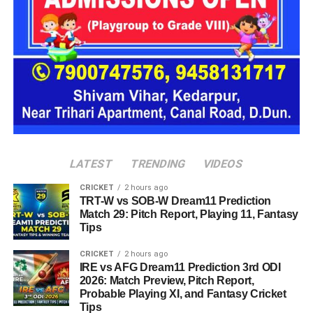
प्रस्तावित आलंबन गांव में कॉटेज और छोटे घर विकसित किए जाएंगे। यहां
एक परिवार की तर्ज पर लोगों को रखा जाएगा। योजना के मुताबिक, एक
यूनिट में करीब दो महिलाएं, चार बच्चे और एक किशोरी को शामिल किया
जाएगा। इस तरह उन्हें एक परिवार की तरह साथ रहने का अवसर मिलेगा।
हर यूनिट में अलग किचन जैसी सुविधाएं भी होंगी, ताकि वहां रहने वाली
महिलाओं और बच्चों को रोजमर्रा के जीवन में ज्यादा स्वतंत्रता और जिम्मेदारी
का अनुभव हो सके। प्रस्तावित परिसर में कुल 16 घर विकसित किए
जाएंगे, जिनमें करीब 88 लोगों के रहने की व्यवस्था होगी।
LATEST
TRENDING
VIDEOS
CRICKET
2 hours ago
TRT-W vs SOB-W Dream11 Prediction
Match 29: Pitch Report, Playing 11, Fantasy
Tips
CRICKET
2 hours ago
IRE vs AFG Dream11 Prediction 3rd ODI
2026: Match Preview, Pitch Report,
Probable Playing XI, and Fantasy Cricket
Tips