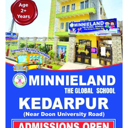
महिला सशक्तिकरण एवं बाल विकास विभाग की ओर से इसके लिए ‘आलंबन
गांव’ विकसित करने की योजना तैयार की जा रही है। इस योजना का उद्देश्य
नारी निकेतन में रहने वाली महिलाओं और बच्चों को सुरक्षित माहौल के साथ-
साथ घर जैसा अपनापन और स्वतंत्रता देना है।
उत्तराखंड में बन रहा ‘आलंबन गांव’
महिला सशक्तिकरण एवं बाल विकास विभाग
के निदेशक आईएएस बंशीलाल
राणा के मुताबिक, नारी निकेतन में आने वाली कई महिलाएं और बच्चे खुद को
एक बंद संस्थान या जेल जैसी जगह पर महसूस करते हैं। यही वजह है कि
कई बार बच्चे वहां से निकलने या भागने की कोशिश तक करने लगते हैं।
इसी समस्या को ध्यान में रखते हुए विभाग अब ऐसा इंफ्रास्ट्रक्चर तैयार
करने की दिशा में काम कर रहा है, जहां रहने वाले लोगों को संस्थागत माहौल
के बजाय परिवार जैसा वातावरण मिल सके।
16 घरों में मिलेगा परिवार जैसा माहौल