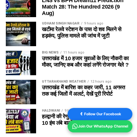
LNS vs BPH Dream11 Prediction
Match 28: The Hundred 2026 (9
Aug)
UDHAM SINGH NAGAR
9 hours ago
खटीमा रेलवे स्टेशन के पास दो शव मिलने से
हड़कंप, पुलिस मामले की जांच में जुटी
BIG NEWS
11 hours ago
उत्तराखंड में 10 हजार युवाओं के लिए नौकरी का
मौका, जानिए कब और कहां लगेंगे रोजगार मेले ?
UTTARAKHAND WEATHER
12 hours ago
उत्तराखंड में बारिश का कहर जारी, 11 अगस्त
तक कई जिलों में अलर्ट, देखें पूरी रिपोर्ट
HALDWANI
9 hours ago
Follow Our Facebook
हल्द्वानी की रेणु धरियाल ने रचा इतिहास, 8 फीट
10 इंच लंबे बालों से बनाया गिनीज वर्ल्ड रिकॉर्ड
Join Our WhatsApp Channel