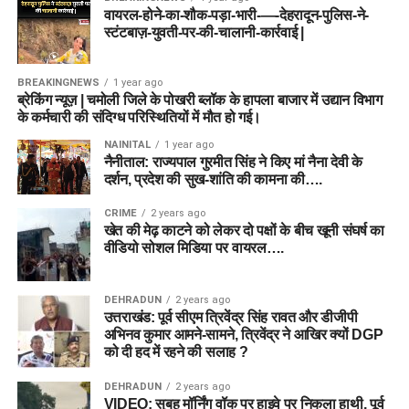
वायरल-होने-का-शौक-पड़ा-भारी-—-देहरादून-पुलिस-ने-
स्टंटबाज़-युवती-पर-की-चालानी-कार्रवाई |
BREAKINGNEWS
1 year ago
ब्रेकिंग न्यूज़ | चमोली जिले के पोखरी ब्लॉक के हापला बाजार में उद्यान विभाग
के कर्मचारी की संदिग्ध परिस्थितियों में मौत हो गई।
NAINITAL
1 year ago
नैनीताल: राज्यपाल गुरमीत सिंह ने किए मां नैना देवी के
दर्शन, प्रदेश की सुख-शांति की कामना की….
CRIME
2 years ago
खेत की मेढ़ काटने को लेकर दो पक्षों के बीच खूनी संघर्ष का
वीडियो सोशल मिडिया पर वायरल….
DEHRADUN
2 years ago
उत्तराखंड: पूर्व सीएम त्रिवेंद्र सिंह रावत और डीजीपी
अभिनव कुमार आमने-सामने, त्रिवेंद्र ने आखिर क्यों DGP
को दी हद में रहने की सलाह ?
DEHRADUN
2 years ago
VIDEO: सुबह मॉर्निंग वॉक पर हाइवे पर निकला हाथी, पूर्व