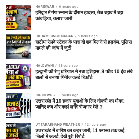
HARIDWAR
6 hours ago
हरिद्वार में गंगा स्नान के दौरान हादसा, तेज बहाव में बहा
जेल नहीं, रेजिडेंशियल कॉम्प्लेक्स जैसा
कांवड़िया, तलाश जारी
होगा माहौल
UDHAM SINGH NAGAR
9 hours ago
खटीमा रेलवे स्टेशन के पास दो शव मिलने से हड़कंप, पुलिस
आलंबन गांव की सबसे खास बात यही होगी कि यहां रहने वाली महिलाओं
मामले की जांच में जुटी
और बच्चों को यह महसूस न हो कि वे किसी जेल या बंद संस्थान में रह रहे
हैं। इसके बजाय पूरा परिसर एक रेजिडेंशियल कॉम्प्लेक्स की तरह विकसित
किया जाएगा, जहां सुरक्षा के साथ रहने, पढ़ाई, दैनिक जीवन और सामाजिक
HALDWANI
9 hours ago
हल्द्वानी की रेणु धरियाल ने रचा इतिहास, 8 फीट 10 इंच लंबे
विकास से जुड़ी सुविधाएं उपलब्ध होंगी।
बालों से बनाया गिनीज वर्ल्ड रिकॉर्ड
परिसर को आधुनिक सुविधाओं से लैस करने की योजना है। यहां आंगनबाड़ी
केंद्र भी खोले जाएंगे। जरूरत पड़ने पर प्राथमिक विद्यालय की सुविधा भी
BIG NEWS
11 hours ago
उत्तराखंड में 10 हजार युवाओं के लिए नौकरी का मौका,
उपलब्ध कराई जा सकती है। इस पहल का मकसद सिर्फ महिलाओं और
जानिए कब और कहां लगेंगे रोजगार मेले ?
बच्चों को रहने की जगह देना नहीं, बल्कि उन्हें ऐसा वातावरण उपलब्ध कराना
है, जहां वे खुद को सुरक्षित, सम्मानित और परिवार का हिस्सा महसूस कर
सकें।
UTTARAKHAND WEATHER
12 hours ago
उत्तराखंड में बारिश का कहर जारी, 11 अगस्त तक कई
जिलों में अलर्ट, देखें पूरी रिपोर्ट