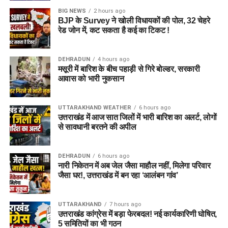
BIG NEWS
2 hours ago
BJP के Survey ने खोली विधायकों की पोल, 32 चेहरे
राज्य आपदा प्रबंधन तंत्र और जिला प्रशासन को संवेदनशील इलाकों में
रेड जोन में, कट सकता है कई का टिकट !
सतर्क रहने के निर्देश दिए गए हैं। साथ ही भूस्खलन संभावित क्षेत्रों पर
लगातार निगरानी रखी जा रही है, ताकि किसी भी आपात स्थिति से समय
DEHRADUN
4 hours ago
रहते निपटा जा सके।
मसूरी में बारिश के बीच पहाड़ी से गिरे बोल्डर, सरकारी
आवास को भारी नुकसान
मौसम विभाग और प्रशासन की ताजा
एडवाइजरी देखने की अपील
UTTARAKHAND WEATHER
6 hours ago
उत्तराखंड में आज सात जिलों में भारी बारिश का अलर्ट, लोगों
से सावधानी बरतने की अपील
प्रशासन ने चारधाम यात्रा पर जाने वाले श्रद्धालुओं और अन्य यात्रियों से
अपील की है कि वे यात्रा शुरू करने से पहले मौसम विभाग और प्रशासन की
ताजा एडवाइजरी जरूर देखें। जब तक मौसम अनुकूल नहीं हो जाता, तब
DEHRADUN
6 hours ago
नारी निकेतन में अब जेल जैसा माहौल नहीं, मिलेगा परिवार
तक अनावश्यक यात्रा से बचें और केवल आधिकारिक सूचना के आधार पर
जैसा घर!, उत्तराखंड में बन रहा ‘आलंबन गांव’
ही आगे की योजना बनाएं।
UTTARAKHAND
7 hours ago
उत्तराखंड कांग्रेस में बड़ा फेरबदल! नई कार्यकारिणी घोषित,
5 समितियों का भी गठन