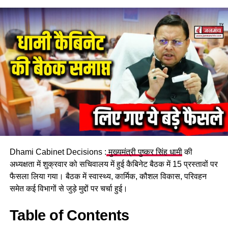
हरिद्वार, नैनीताल और उधमसिंह नगर के 22 अर्द्ध शहरी क्षेत्रों में 100
प्रतिशत वॉल्यूमीटरिंग के साथ प्रतिदिन 16 घंटे अबाध जलापूर्ति की जा
रही है। इस कार्यक्रम के तहत 106,202 वाटर कनेक्शंस प्रदान किए गए
हैं, जिससे बड़ी संख्या में लोग लाभान्वित हो रहे हैं।
उत्तराखण्ड जल आपूर्ति कार्यक्रम के तहत संचालित सभी 22 अर्द्ध शहरी
योजनाएं पूरी हो चुकी हैं और इस पर विश्व बैंक की भी संतुष्टि व्यक्त की गई
है।
Dhami Cabinet Decisions :
मुख्यमंत्री पुष्कर सिंह धामी
की
अध्यक्षता में शुक्रवार को सचिवालय में हुई कैबिनेट बैठक में 15 प्रस्तावों पर
फैसला लिया गया। बैठक में स्वास्थ्य, कार्मिक, कौशल विकास, परिवहन
#WaterSupply #SocialAudit #WomenInclusion
समेत कई विभागों से जुड़े मुद्दों पर चर्चा हुई।
#RuralDevelopment #UttarakhandWaterMission
#DrinkingWaterQuality #CSRadhaRaturi
Table of Contents
#WaterProgram #PublicSatisfaction #HPCMeeting