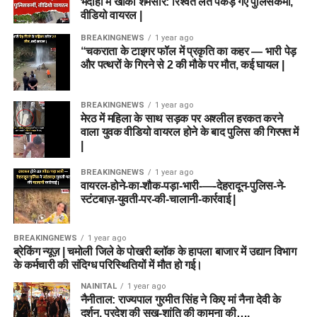
भदोही में खाकी शर्मसार: रिश्वत लेते पकड़े गए पुलिसकर्मी,
वीडियो वायरल |
BREAKINGNEWS
1 year ago
“चकराता के टाइगर फॉल में प्रकृति का कहर — भारी पेड़
और पत्थरों के गिरने से 2 की मौके पर मौत, कई घायल |
BREAKINGNEWS
1 year ago
मेरठ में महिला के साथ सड़क पर अश्लील हरकत करने
वाला युवक वीडियो वायरल होने के बाद पुलिस की गिरफ्त में
|
BREAKINGNEWS
1 year ago
वायरल-होने-का-शौक-पड़ा-भारी-—-देहरादून-पुलिस-ने-
स्टंटबाज़-युवती-पर-की-चालानी-कार्रवाई |
BREAKINGNEWS
1 year ago
ब्रेकिंग न्यूज़ | चमोली जिले के पोखरी ब्लॉक के हापला बाजार में उद्यान विभाग
के कर्मचारी की संदिग्ध परिस्थितियों में मौत हो गई।
NAINITAL
1 year ago
नैनीताल: राज्यपाल गुरमीत सिंह ने किए मां नैना देवी के
दर्शन, प्रदेश की सुख-शांति की कामना की….