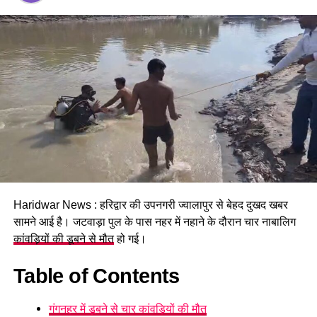
पढ़े धामी कैबिनेट के प्रमुख फैसले
Haridwar News : हरिद्वार की उपनगरी ज्वालापुर से बेहद दुखद खबर
सामने आई है। जटवाड़ा पुल के पास नहर में नहाने के दौरान चार नाबालिग
GST संशोधित अध्यादेश को मंजूरी।
कांवड़ियों की डूबने से मौत
हो गई।
नैनीताल हाईकोर्ट के लिए हल्द्वानी गौलापार में 30 हेक्टेयर जमीन
देने का फैसला।
Table of Contents
राज्य क्रीड़ा विश्वविद्यालय हल्द्वानी के लिए 122 पदों के सृजन को
मंजूरी।
गंगनहर में डूबने से चार कांवड़ियों की मौत