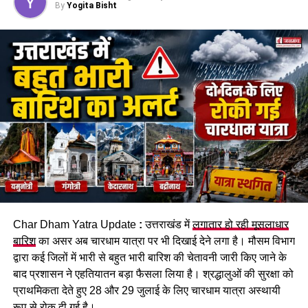
By
Yogita Bisht
चंडीगढ़ के रहने वाले थे सभी कांवड़िए
एसपी सिटी अभय सिंह के मुताबिक,
कांवड़ यात्रा
को देखते हुए घाटों पर
चेतावनी बोर्ड लगाए गए हैं और SDRF के जवानों की तैनाती भी की गई है।
इसके बावजूद ये कांवड़िए निर्धारित घाट से अलग जाकर नहर में स्नान कर
रहे थे। इसी दौरान चारों गहरे पानी में डूब गए।
सुरक्षित घाटों पर ही स्नान करने की अपील
पुलिस ने शवों को कब्जे में लेकर पोस्टमार्टम की कार्रवाई शुरू कर दी है।
प्रशासन की ओर से श्रद्धालुओं से अपील की जा रही है कि वे निर्धारित और
Char Dham Yatra Update
:
उत्तराखंड में
लगातार हो रही मूसलाधार
सुरक्षित घाटों पर ही स्नान करें और चेतावनी वाले स्थानों पर जाने से बचें।
बारिश
का असर अब चारधाम यात्रा पर भी दिखाई देने लगा है। मौसम विभाग
द्वारा कई जिलों में भारी से बहुत भारी बारिश की चेतावनी जारी किए जाने के
बाद प्रशासन ने एहतियातन बड़ा फैसला लिया है। श्रद्धालुओं की सुरक्षा को
प्राथमिकता देते हुए 28 और 29 जुलाई के लिए चारधाम यात्रा अस्थायी
रूप से रोक दी गई है।