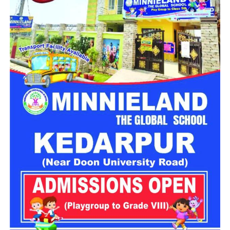
स्थगित
चारधाम यात्रा मार्ग पर विभिन्न स्थानों पर भूस्खलन होने से आवाजाही
प्रभावित हुई है। इन्हीं परिस्थितियों को देखते हुए गढ़वाल आयुक्त आनंद
स्वरूप ने 28 और 29 जुलाई को यात्रा स्थगित करने के निर्देश जारी किए
हैं। प्रशासन का कहना है कि मौसम की स्थिति सामान्य होने और मार्ग पूरी
तरह सुरक्षित होने के बाद ही यात्रा दोबारा शुरू करने पर फैसला लिया
जाएगा।
लगातार हो रही बारिश ने बढ़ाई परेशानी
राज्य के कई जिलों में बारिश का प्रभाव लगातार बना हुआ है। मौसम विभाग
के अनुसार उत्तरकाशी, देहरादून, टिहरी, रुद्रप्रयाग, चमोली, ऊधम सिंह
नगर, बागेश्वर, पिथौरागढ़ और नैनीताल में भारी से बहुत भारी वर्षा होने की
संभावना है। इसके अलावा कुछ क्षेत्रों में तेज गर्जना, बिजली गिरने और
अचानक बाढ़ जैसी परिस्थितियां भी बन सकती हैं।