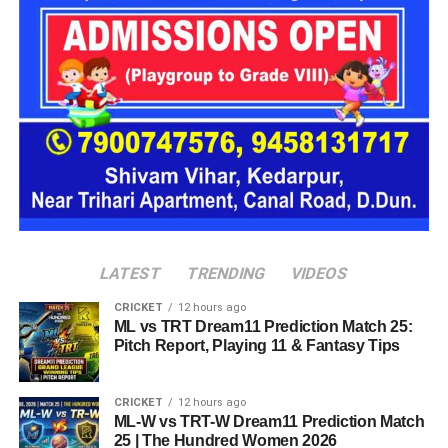
16 घरों में मिलेगा परिवार जैसा माहौल
प्रस्तावित आलंबन गांव में कॉटेज और छोटे घर विकसित किए जाएंगे। यहां
एक परिवार की तर्ज पर लोगों को रखा जाएगा। योजना के मुताबिक, एक
यूनिट में करीब दो महिलाएं, चार बच्चे और एक किशोरी को शामिल किया
जाएगा। इस तरह उन्हें एक परिवार की तरह साथ रहने का अवसर मिलेगा।
हर यूनिट में अलग किचन जैसी सुविधाएं भी होंगी, ताकि वहां रहने वाली
महिलाओं और बच्चों को रोजमर्रा के जीवन में ज्यादा स्वतंत्रता और जिम्मेदारी
का अनुभव हो सके। प्रस्तावित परिसर में कुल 16 घर विकसित किए
जाएंगे, जिनमें करीब 88 लोगों के रहने की व्यवस्था होगी।
LATEST
TRENDING
VIDEOS
CRICKET
12 hours ago
ML vs TRT Dream11 Prediction Match 25:
Pitch Report, Playing 11 & Fantasy Tips
CRICKET
12 hours ago
ML-W vs TRT-W Dream11 Prediction Match
25 | The Hundred Women 2026