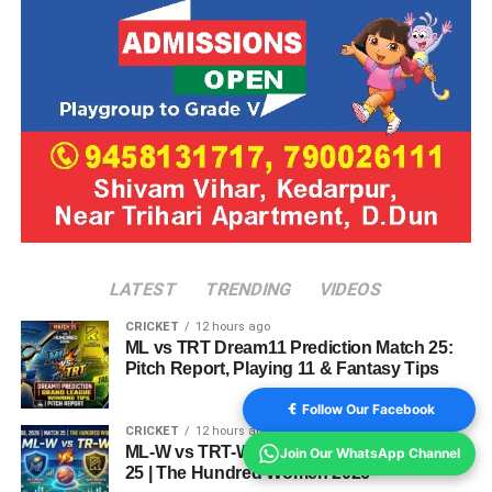
LATEST
TRENDING
VIDEOS
CRICKET
12 hours ago
ML vs TRT Dream11 Prediction Match 25:
Pitch Report, Playing 11 & Fantasy Tips
Follow Our Facebook
CRICKET
12 hours ago
ML-W vs TRT-W Dream11 Prediction Match
Join Our WhatsApp Channel
25 | The Hundred Women 2026