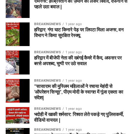
रामनगर: क़ब्रिस्तान की ज़मीन को लेकर विवाद, दफनाने से
पहले उठा बवाल |
BREAKINGNEWS
1 year ago
हरिद्वार: गंगा घाट किनारे पेड़ पर लिपटा मिला अजगर, वन
विभाग ने किया सुरक्षित रेस्क्यू
BREAKINGNEWS
1 year ago
हरिद्वार में बीजेपी नेता की दबंगई कैमरे में कैद, अफसर पर
बरसे अपशब्द, चुप्पी पर उठे सवाल
BREAKINGNEWS
1 year ago
“सासाराम की मुस्लिम महिलाओं ने रचाया मेहंदी से
‘ऑपरेशन सिन्दूर’, पीएम मोदी के स्वागत में गूंजा एकता का
संदेश|
BREAKINGNEWS
1 year ago
भदोही में खाकी शर्मसार: रिश्वत लेते पकड़े गए पुलिसकर्मी,
वीडियो वायरल |
BREAKINGNEWS
1 year ago