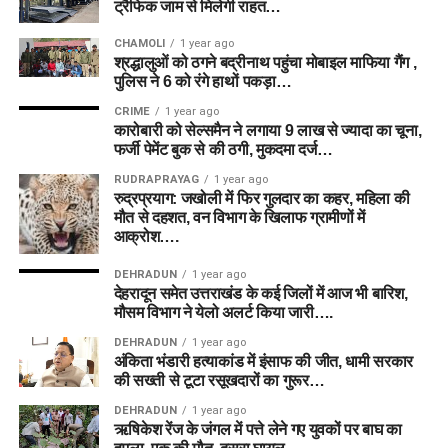
ट्रैफिक जाम से मिलेगी राहत…
CHAMOLI
1 year ago
श्रद्धालुओं को ठगने बद्रीनाथ पहुंचा मोबाइल माफिया गैंग ,
पुलिस ने 6 को रंगे हाथों पकड़ा…
CRIME
1 year ago
कारोबारी को सेल्समैन ने लगाया 9 लाख से ज्यादा का चूना,
फर्जी पेमेंट बुक से की ठगी, मुकदमा दर्ज…
RUDRAPRAYAG
1 year ago
रुद्रप्रयाग: जखोली में फिर गुलदार का कहर, महिला की
मौत से दहशत, वन विभाग के खिलाफ ग्रामीणों में
आक्रोश….
DEHRADUN
1 year ago
देहरादून समेत उत्तराखंड के कई जिलों में आज भी बारिश,
मौसम विभाग ने येलो अलर्ट किया जारी….
DEHRADUN
1 year ago
अंकिता भंडारी हत्याकांड में इंसाफ की जीत, धामी सरकार
की सख्ती से टूटा रसूखदारों का गुरूर…
DEHRADUN
1 year ago
ऋषिकेश रेंज के जंगल में पत्ते लेने गए युवकों पर बाघ का