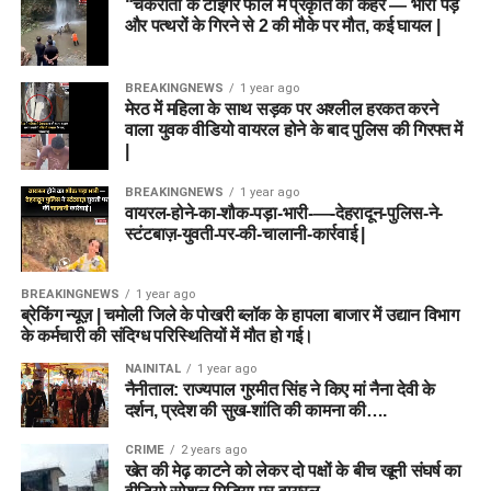
“चकराता के टाइगर फॉल में प्रकृति का कहर — भारी पेड़
और पत्थरों के गिरने से 2 की मौके पर मौत, कई घायल |
BREAKINGNEWS
1 year ago
मेरठ में महिला के साथ सड़क पर अश्लील हरकत करने
वाला युवक वीडियो वायरल होने के बाद पुलिस की गिरफ्त में
|
BREAKINGNEWS
1 year ago
वायरल-होने-का-शौक-पड़ा-भारी-—-देहरादून-पुलिस-ने-
स्टंटबाज़-युवती-पर-की-चालानी-कार्रवाई |
BREAKINGNEWS
1 year ago
ब्रेकिंग न्यूज़ | चमोली जिले के पोखरी ब्लॉक के हापला बाजार में उद्यान विभाग
के कर्मचारी की संदिग्ध परिस्थितियों में मौत हो गई।
NAINITAL
1 year ago
नैनीताल: राज्यपाल गुरमीत सिंह ने किए मां नैना देवी के
दर्शन, प्रदेश की सुख-शांति की कामना की….
CRIME
2 years ago
खेत की मेढ़ काटने को लेकर दो पक्षों के बीच खूनी संघर्ष का