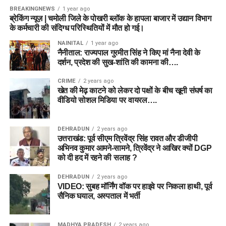
BREAKINGNEWS
1 year ago
ब्रेकिंग न्यूज़ | चमोली जिले के पोखरी ब्लॉक के हापला बाजार में उद्यान विभाग
के कर्मचारी की संदिग्ध परिस्थितियों में मौत हो गई।
NAINITAL
1 year ago
नैनीताल: राज्यपाल गुरमीत सिंह ने किए मां नैना देवी के
दर्शन, प्रदेश की सुख-शांति की कामना की….
CRIME
2 years ago
खेत की मेढ़ काटने को लेकर दो पक्षों के बीच खूनी संघर्ष का
वीडियो सोशल मिडिया पर वायरल….
DEHRADUN
2 years ago
उत्तराखंड: पूर्व सीएम त्रिवेंद्र सिंह रावत और डीजीपी
अभिनव कुमार आमने-सामने, त्रिवेंद्र ने आखिर क्यों DGP
को दी हद में रहने की सलाह ?
DEHRADUN
2 years ago
VIDEO: सुबह मॉर्निंग वॉक पर हाइवे पर निकला हाथी, पूर्व
सैनिक घयाल, अस्पताल में भर्ती
MADHYA PRADESH
2 years ago