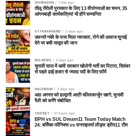
DEHRADUN
1 day ago
तीलू रौतेली पुरस्कार के लिए 13 वीरांगनाओं का चयन, 35
अगर यह योजना धरातल पर उतरती है तो संस्थागत जीवन की जगह उन्हें
आंगनबाड़ी कार्यकत्रियां भी होंगे सम्मानित
परिवार जैसा माहौल, बेहतर स्वतंत्रता और सामाजिक वातावरण मिल
सकेगा। इससे बच्चों और महिलाओं के मानसिक और सामाजिक विकास में
भी मदद मिलने की उम्मीद है।
UTTARAKHAND
2 days ago
उफनते गधेरे के पास मिला नवजात!, रोने की आवाज सुनाई
देने पर बची मासूम की जान
BIG NEWS
2 days ago
चुनावी साल में धामी सरकार खोलेगी भर्ती का पिटारा, दिसंबर
से पहले ढाई हजार से ज्यादा पदों के लिए फॉर्म
HALDWANI
2 days ago
आठ अगस्त को हल्द्वानी आएंगे मल्लिकार्जुन खरगे, चुनावी
रैली को करेंगे संबोधित
CRICKET
21 hours ago
BPH vs SUL Dream11 Team Today Match
24: बर्मिंघम फीनिक्स vs सनराइजर्स लीड्स ड्रीम11 टीम