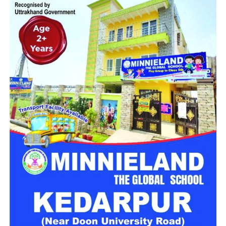
मिलेगा परिवार जैसा घर!
महिला सशक्तिकरण एवं बाल विकास विभाग की ओर से इसके लिए ‘आलंबन
गांव’ विकसित करने की योजना तैयार की जा रही है। इस योजना का उद्देश्य
नारी निकेतन में रहने वाली महिलाओं और बच्चों को सुरक्षित माहौल के साथ-
साथ घर जैसा अपनापन और स्वतंत्रता देना है।
उत्तराखंड में बन रहा ‘आलंबन गांव’
महिला सशक्तिकरण एवं बाल विकास विभाग
के निदेशक आईएएस बंशीलाल
राणा के मुताबिक, नारी निकेतन में आने वाली कई महिलाएं और बच्चे खुद को
एक बंद संस्थान या जेल जैसी जगह पर महसूस करते हैं। यही वजह है कि
कई बार बच्चे वहां से निकलने या भागने की कोशिश तक करने लगते हैं।
इसी समस्या को ध्यान में रखते हुए विभाग अब ऐसा इंफ्रास्ट्रक्चर तैयार
करने की दिशा में काम कर रहा है, जहां रहने वाले लोगों को संस्थागत माहौल
के बजाय परिवार जैसा वातावरण मिल सके।