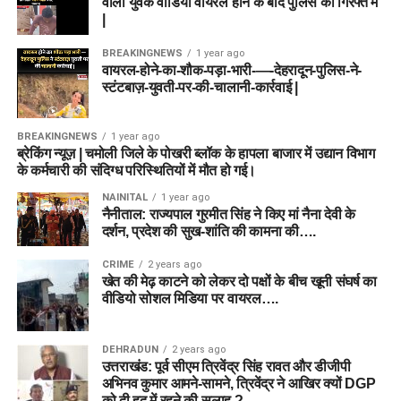
वाला युवक वीडियो वायरल होने के बाद पुलिस की गिरफ्त में
|
BREAKINGNEWS
1 year ago
वायरल-होने-का-शौक-पड़ा-भारी-—-देहरादून-पुलिस-ने-
स्टंटबाज़-युवती-पर-की-चालानी-कार्रवाई |
BREAKINGNEWS
1 year ago
ब्रेकिंग न्यूज़ | चमोली जिले के पोखरी ब्लॉक के हापला बाजार में उद्यान विभाग
के कर्मचारी की संदिग्ध परिस्थितियों में मौत हो गई।
NAINITAL
1 year ago
नैनीताल: राज्यपाल गुरमीत सिंह ने किए मां नैना देवी के
दर्शन, प्रदेश की सुख-शांति की कामना की….
CRIME
2 years ago
खेत की मेढ़ काटने को लेकर दो पक्षों के बीच खूनी संघर्ष का
वीडियो सोशल मिडिया पर वायरल….
DEHRADUN
2 years ago
उत्तराखंड: पूर्व सीएम त्रिवेंद्र सिंह रावत और डीजीपी
अभिनव कुमार आमने-सामने, त्रिवेंद्र ने आखिर क्यों DGP
को दी हद में रहने की सलाह ?