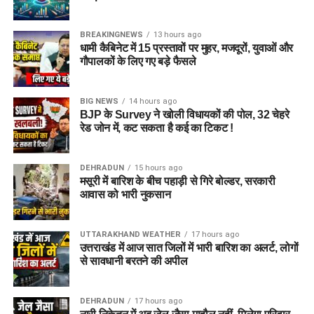
BREAKINGNEWS
13 hours ago
धामी कैबिनेट में 15 प्रस्तावों पर मुहर, मजदूरों, युवाओं और
गौपालकों के लिए गए बड़े फैसले
जेल नहीं, रेजिडेंशियल कॉम्प्लेक्स जैसा
होगा माहौल
BIG NEWS
14 hours ago
BJP के Survey ने खोली विधायकों की पोल, 32 चेहरे
आलंबन गांव की सबसे खास बात यही होगी कि यहां रहने वाली महिलाओं
रेड जोन में, कट सकता है कई का टिकट !
और बच्चों को यह महसूस न हो कि वे किसी जेल या बंद संस्थान में रह रहे
हैं। इसके बजाय पूरा परिसर एक रेजिडेंशियल कॉम्प्लेक्स की तरह विकसित
DEHRADUN
15 hours ago
किया जाएगा, जहां सुरक्षा के साथ रहने, पढ़ाई, दैनिक जीवन और सामाजिक
मसूरी में बारिश के बीच पहाड़ी से गिरे बोल्डर, सरकारी
विकास से जुड़ी सुविधाएं उपलब्ध होंगी।
आवास को भारी नुकसान
परिसर को आधुनिक सुविधाओं से लैस करने की योजना है। यहां आंगनबाड़ी
UTTARAKHAND WEATHER
17 hours ago
केंद्र भी खोले जाएंगे। जरूरत पड़ने पर प्राथमिक विद्यालय की सुविधा भी
उत्तराखंड में आज सात जिलों में भारी बारिश का अलर्ट, लोगों
उपलब्ध कराई जा सकती है। इस पहल का मकसद सिर्फ महिलाओं और
से सावधानी बरतने की अपील
बच्चों को रहने की जगह देना नहीं, बल्कि उन्हें ऐसा वातावरण उपलब्ध कराना
है, जहां वे खुद को सुरक्षित, सम्मानित और परिवार का हिस्सा महसूस कर
DEHRADUN
17 hours ago
सकें।