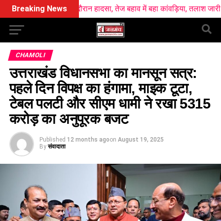
ंगा स्नान के दौरान हादसा, तेज बहाव में बहा कांवड़िया, तलाश जारी
Breaking News
खटीमा रेलव
CHAMOLI
उत्तराखंड विधानसभा का मानसून सत्र:
पहले दिन विपक्ष का हंगामा, माइक टूटा,
टेबल पलटी और सीएम धामी ने रखा 5315
करोड़ का अनुपूरक बजट
Published
12 months ago
on
August 19, 2025
By
संवादाता