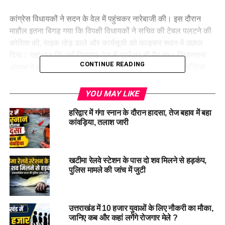
कांग्रेस विधायकों ने सदन के वेल में पहुंचकर नारेबाजी की। इस दौरान
माहौल इतना बिगड़ गया कि विपक्षी विधायकों ने सचिव की टेबल पलटने की
कोशिश की, माइक तोड़ डाले और कार्यसूची को फाड़कर सदन में उछाल
दिया। यहां तक कि कई विधायक वेल में धरने पर भी बैठ गए। विधानसभा
CONTINUE READING
अध्यक्ष ने इस पर नाराजगी जताते हुए इसे बेहद दुखद और अलोकतांत्रिक
बताया।
YOU MAY LIKE
अनुपूरक बजट और विधेयक पेश
हरिद्वार में गंगा स्नान के दौरान हादसा, तेज बहाव में बहा
कांवड़िया, तलाश जारी
विपक्षी हंगामे के बीच ही
मुख्यमंत्री पुष्कर सिंह धामी
ने 5315 करोड़ रुपये
का अनुपूरक बजट सदन पटल पर रखा। इसके अलावा नौ अहम विधेयक भी
पेश किए गए, जिनमें शामिल हैं:
खटीमा रेलवे स्टेशन के पास दो शव मिलने से हड़कंप,
पुलिस मामले की जांच में जुटी
उत्तराखंड विनियोग 2025-26 का अनुपूरक विधेयक
उत्तर प्रदेश श्री बदरीनाथ तथा श्री केदारनाथ मंदिर अधिनियम 1939
उत्तराखंड में 10 हजार युवाओं के लिए नौकरी का मौका,
संशोधन विधेयक
जानिए कब और कहां लगेंगे रोजगार मेले ?