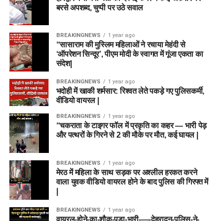
बरसे अपशब्द, चुप्पी पर उठे सवाल
BREAKINGNEWS
1 year ago
“सासाराम की मुस्लिम महिलाओं ने रचाया मेहंदी से
‘ऑपरेशन सिन्दूर’, पीएम मोदी के स्वागत में गूंजा एकता का
संदेश|
BREAKINGNEWS
1 year ago
भदोही में खाकी शर्मसार: रिश्वत लेते पकड़े गए पुलिसकर्मी,
वीडियो वायरल |
BREAKINGNEWS
1 year ago
“चकराता के टाइगर फॉल में प्रकृति का कहर — भारी पेड़
और पत्थरों के गिरने से 2 की मौके पर मौत, कई घायल |
BREAKINGNEWS
1 year ago
मेरठ में महिला के साथ सड़क पर अश्लील हरकत करने
वाला युवक वीडियो वायरल होने के बाद पुलिस की गिरफ्त में
|
BREAKINGNEWS
1 year ago
वायरल-होने-का-शौक-पड़ा-भारी-—-देहरादून-पुलिस-ने-