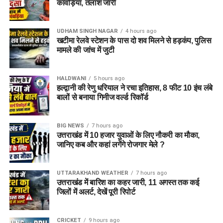
इसके बाद उनके खिलाफ पुलिस एक्ट के तहत चालानी कार्रवाई की गई।
कांवड़िया, तलाश जारी
धार्मिक स्थल की पवित्रता और मर्यादा का
UDHAM SINGH NAGAR
4 hours ago
खटीमा रेलवे स्टेशन के पास दो शव मिलने से हड़कंप, पुलिस
करें सम्मान
मामले की जांच में जुटी
पुलिस ने स्पष्ट किया है कि बदरीनाथ धाम में धार्मिक मर्यादा और कानून
HALDWANI
5 hours ago
व्यवस्था से किसी भी तरह का समझौता नहीं किया जाएगा। यात्रा के दौरान
हल्द्वानी की रेणु धरियाल ने रचा इतिहास, 8 फीट 10 इंच लंबे
श्रद्धालुओं की सुरक्षा, शांति व्यवस्था और धाम की गरिमा बनाए रखने के लिए
बालों से बनाया गिनीज वर्ल्ड रिकॉर्ड
संदिग्ध गतिविधियों पर लगातार नजर रखी जा रही है।
BIG NEWS
7 hours ago
पुलिस ने लोगों से भी अपील की है कि बदरीनाथ धाम जैसे धार्मिक स्थल की
उत्तराखंड में 10 हजार युवाओं के लिए नौकरी का मौका,
पवित्रता और मर्यादा का सम्मान करें। नियमों का उल्लंघन करने वालों के
जानिए कब और कहां लगेंगे रोजगार मेले ?
खिलाफ नियमानुसार सख्त कार्रवाई की जाएगी।
UTTARAKHAND WEATHER
7 hours ago
उत्तराखंड में बारिश का कहर जारी, 11 अगस्त तक कई
जिलों में अलर्ट, देखें पूरी रिपोर्ट
CRICKET
9 hours ago