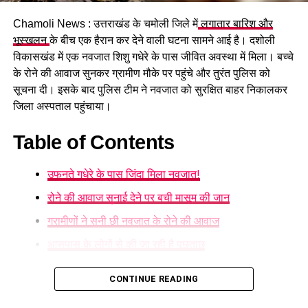
गया।
Chamoli News : उत्तराखंड के चमोली जिले में
लगातार बारिश और
भूस्खलन
के बीच एक हैरान कर देने वाली घटना सामने आई है। दशोली
RELATED TOPICS:
CHIEF MINISTER PUSHKAR SINGH DHAMI
FEATURED
JANMANCH TV
UTTARAKHAND
विकासखंड में एक नवजात शिशु गधेरे के पास जीवित अवस्था में मिला। बच्चे
UTTARAKHAND GOVERNMENT
UTTARAKHANDNEWS
के रोने की आवाज सुनकर ग्रामीण मौके पर पहुंचे और तुरंत पुलिस को
सूचना दी। इसके बाद पुलिस टीम ने नवजात को सुरक्षित बाहर निकालकर
UP NEXT
गढ़वाल-कुमाऊं को जोड़ेगा सिंगटाली पुल, सीएम धामी ने दी 57 करोड़
जिला अस्पताल पहुंचाया।
की स्वीकृति
Table of Contents
DON'T MISS
Gairsain Assembly Session में हंगामा, विपक्ष का अमर्यादित
व्यवहार; कार्यवाही स्थगित
उफनते गधेरे के पास जिंदा मिला नवजात!
रोने की आवाज सुनाई देने पर बची मासूम की जान
ग्रामीणों ने सुनी छी नवजात के रोने की आवाज
आसपास के लोगों से की जा रही है पूछताछ
उफनते गधेरे के पास जिंदा मिला नवजात!
CONTINUE READING
गुरुवार 6 अगस्त की सुबह ग्राम पंचायत रागतोली के आसपास की है।