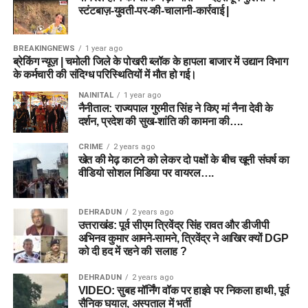
स्टंटबाज़-युवती-पर-की-चालानी-कार्रवाई |
BREAKINGNEWS
1 year ago
ब्रेकिंग न्यूज़ | चमोली जिले के पोखरी ब्लॉक के हापला बाजार में उद्यान विभाग
के कर्मचारी की संदिग्ध परिस्थितियों में मौत हो गई।
NAINITAL
1 year ago
नैनीताल: राज्यपाल गुरमीत सिंह ने किए मां नैना देवी के
दर्शन, प्रदेश की सुख-शांति की कामना की….
CRIME
2 years ago
खेत की मेढ़ काटने को लेकर दो पक्षों के बीच खूनी संघर्ष का
वीडियो सोशल मिडिया पर वायरल….
DEHRADUN
2 years ago
उत्तराखंड: पूर्व सीएम त्रिवेंद्र सिंह रावत और डीजीपी
अभिनव कुमार आमने-सामने, त्रिवेंद्र ने आखिर क्यों DGP
को दी हद में रहने की सलाह ?
DEHRADUN
2 years ago
VIDEO: सुबह मॉर्निंग वॉक पर हाइवे पर निकला हाथी, पूर्व
सैनिक घयाल, अस्पताल में भर्ती