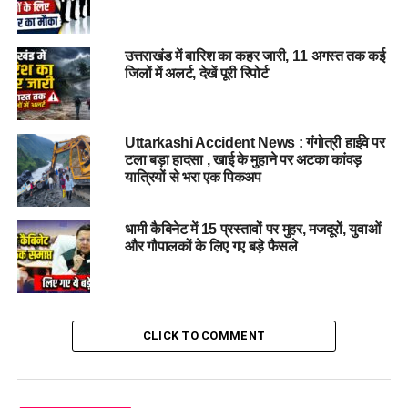
धर्म स्वतंत्रता एवं विधि विरुद्ध प्रतिषेध संशोधन विधेयक
उत्तराखंड में बारिश का कहर जारी, 11 अगस्त तक कई
निजी विश्वविद्यालय संशोधन विधेयक
जिलों में अलर्ट, देखें पूरी रिपोर्ट
साक्षी संरक्षण निरसन विधेयक
अल्पसंख्यक शिक्षा विधेयक
Uttarkashi Accident News : गंगोत्री हाईवे पर
टला बड़ा हादसा , खाई के मुहाने पर अटका कांवड़
यात्रियों से भरा एक पिकअप
समान नागरिक संहिता (यूसीसी) संशोधन विधेयक
पंचायती राज संशोधन विधेयक
धामी कैबिनेट में 15 प्रस्तावों पर मुहर, मजदूरों, युवाओं
और गौपालकों के लिए गए बड़े फैसले
लोकतंत्र सेनानी सम्मान विधेयक
श्रद्धांजलि
CLICK TO COMMENT
सदन की कार्यवाही के दौरान दिवंगत पूर्व विधायक मुन्नी देवी को श्रद्धांजलि
भी दी गई। नेता प्रतिपक्ष यशपाल आर्य, कैबिनेट मंत्री सतपाल महाराज, धन
सिंह रावत और सौरभ बहुगुणा सहित कई नेताओं ने उन्हें याद किया।