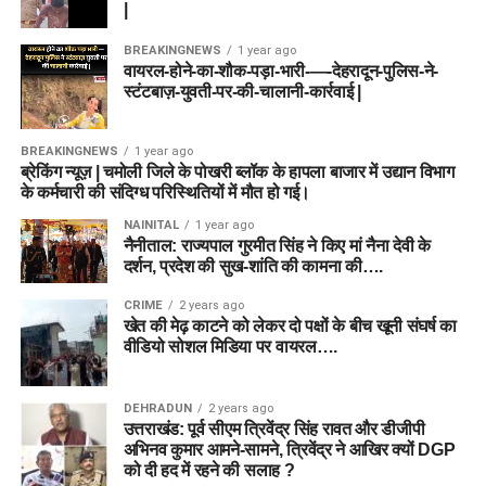
|
BREAKINGNEWS
1 year ago
वायरल-होने-का-शौक-पड़ा-भारी-—-देहरादून-पुलिस-ने-
स्टंटबाज़-युवती-पर-की-चालानी-कार्रवाई |
BREAKINGNEWS
1 year ago
ब्रेकिंग न्यूज़ | चमोली जिले के पोखरी ब्लॉक के हापला बाजार में उद्यान विभाग
के कर्मचारी की संदिग्ध परिस्थितियों में मौत हो गई।
NAINITAL
1 year ago
नैनीताल: राज्यपाल गुरमीत सिंह ने किए मां नैना देवी के
दर्शन, प्रदेश की सुख-शांति की कामना की….
CRIME
2 years ago
खेत की मेढ़ काटने को लेकर दो पक्षों के बीच खूनी संघर्ष का
वीडियो सोशल मिडिया पर वायरल….
DEHRADUN
2 years ago
उत्तराखंड: पूर्व सीएम त्रिवेंद्र सिंह रावत और डीजीपी
अभिनव कुमार आमने-सामने, त्रिवेंद्र ने आखिर क्यों DGP
को दी हद में रहने की सलाह ?