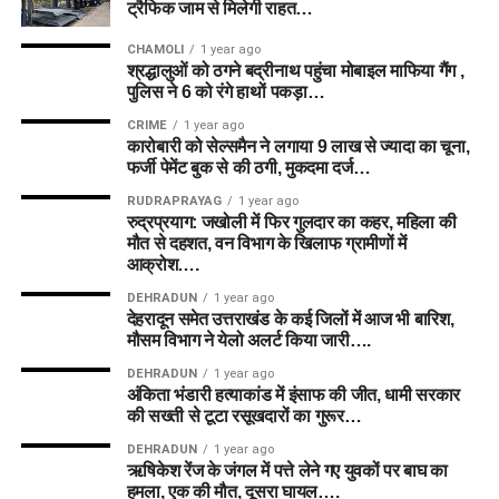
ट्रैफिक जाम से मिलेगी राहत…
CHAMOLI
1 year ago
श्रद्धालुओं को ठगने बद्रीनाथ पहुंचा मोबाइल माफिया गैंग ,
पुलिस ने 6 को रंगे हाथों पकड़ा…
CRIME
1 year ago
कारोबारी को सेल्समैन ने लगाया 9 लाख से ज्यादा का चूना,
फर्जी पेमेंट बुक से की ठगी, मुकदमा दर्ज…
RUDRAPRAYAG
1 year ago
रुद्रप्रयाग: जखोली में फिर गुलदार का कहर, महिला की
मौत से दहशत, वन विभाग के खिलाफ ग्रामीणों में
आक्रोश….
DEHRADUN
1 year ago
देहरादून समेत उत्तराखंड के कई जिलों में आज भी बारिश,
मौसम विभाग ने येलो अलर्ट किया जारी….
DEHRADUN
1 year ago
अंकिता भंडारी हत्याकांड में इंसाफ की जीत, धामी सरकार
की सख्ती से टूटा रसूखदारों का गुरूर…
DEHRADUN
1 year ago
ऋषिकेश रेंज के जंगल में पत्ते लेने गए युवकों पर बाघ का
हमला, एक की मौत, दूसरा घायल….