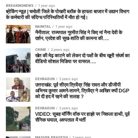
BREAKINGNEWS
1 year ago
ब्रेकिंग न्यूज़ | चमोली जिले के पोखरी ब्लॉक के हापला बाजार में उद्यान विभाग
के कर्मचारी की संदिग्ध परिस्थितियों में मौत हो गई।
NAINITAL
1 year ago
नैनीताल: राज्यपाल गुरमीत सिंह ने किए मां नैना देवी के
दर्शन, प्रदेश की सुख-शांति की कामना की….
CRIME
2 years ago
खेत की मेढ़ काटने को लेकर दो पक्षों के बीच खूनी संघर्ष का
वीडियो सोशल मिडिया पर वायरल….
DEHRADUN
2 years ago
उत्तराखंड: पूर्व सीएम त्रिवेंद्र सिंह रावत और डीजीपी
अभिनव कुमार आमने-सामने, त्रिवेंद्र ने आखिर क्यों DGP
को दी हद में रहने की सलाह ?
DEHRADUN
2 years ago
VIDEO: सुबह मॉर्निंग वॉक पर हाइवे पर निकला हाथी, पूर्व
सैनिक घयाल, अस्पताल में भर्ती
MADHYA PRADESH
2 years ago