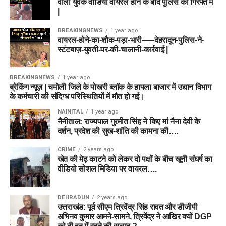
वाला युवक वीडियो वायरल होने के बाद पुलिस की गिरफ्त में
|
BREAKINGNEWS
1 year ago
वायरल-होने-का-शौक-पड़ा-भारी-—-देहरादून-पुलिस-ने-
स्टंटबाज़-युवती-पर-की-चालानी-कार्रवाई |
BREAKINGNEWS
1 year ago
ब्रेकिंग न्यूज़ | चमोली जिले के पोखरी ब्लॉक के हापला बाजार में उद्यान विभाग
के कर्मचारी की संदिग्ध परिस्थितियों में मौत हो गई।
NAINITAL
1 year ago
नैनीताल: राज्यपाल गुरमीत सिंह ने किए मां नैना देवी के
दर्शन, प्रदेश की सुख-शांति की कामना की….
CRIME
2 years ago
खेत की मेढ़ काटने को लेकर दो पक्षों के बीच खूनी संघर्ष का
वीडियो सोशल मिडिया पर वायरल….
DEHRADUN
2 years ago
उत्तराखंड: पूर्व सीएम त्रिवेंद्र सिंह रावत और डीजीपी
अभिनव कुमार आमने-सामने, त्रिवेंद्र ने आखिर क्यों DGP