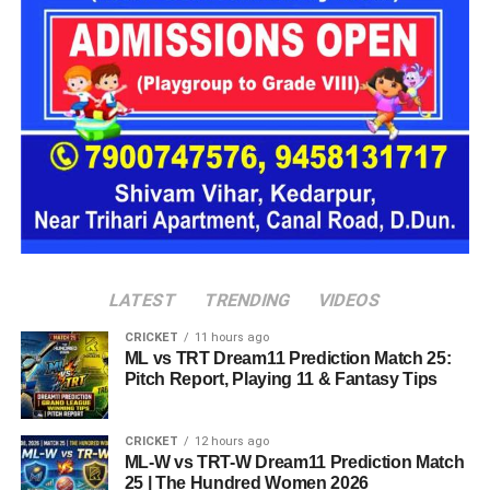
कांग्रेस ने इस मुद्दे पर भाजपा को घेरा
कांग्रेस ने इस मुद्दे पर भाजपा को घेरते हुए कहा कि आंदोलन कर रहे युवाओं
के लिए इस तरह की भाषा का इस्तेमाल दुर्भाग्यपूर्ण है। पार्टी नेताओं का
कहना है कि जिन छात्रों ने अपने भविष्य और रोजगार से जुड़े मुद्दों को लेकर
लगातार संघर्ष किया, उनके प्रति सम्मानजनक व्यवहार होना चाहिए।
कांग्रेस प्रवक्ता प्रतिमा सिंह ने कहा कि लाखों युवाओं की आवाज को
नजरअंदाज नहीं किया जा सकता। उनके अनुसार, छात्रों के आंदोलन और
जनदबाव के बाद ही केंद्र सरकार को महत्वपूर्ण निर्णय लेने पड़े। उन्होंने
आरोप लगाया कि भाजपा प्रदेश अध्यक्ष की टिप्पणी करोड़ों छात्रों और
युवाओं की भावनाओं को ठेस पहुंचाने वाली है।
LATEST
TRENDING
VIDEOS
CRICKET
11 hours ago
ML vs TRT Dream11 Prediction Match 25:
Pitch Report, Playing 11 & Fantasy Tips
CRICKET
12 hours ago
ML-W vs TRT-W Dream11 Prediction Match
25 | The Hundred Women 2026