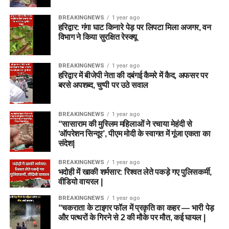
BREAKINGNEWS
1 year ago
हरिद्वार: गंगा घाट किनारे पेड़ पर लिपटा मिला अजगर, वन
विभाग ने किया सुरक्षित रेस्क्यू
BREAKINGNEWS
1 year ago
हरिद्वार में बीजेपी नेता की दबंगई कैमरे में कैद, अफसर पर
बरसे अपशब्द, चुप्पी पर उठे सवाल
BREAKINGNEWS
1 year ago
“सासाराम की मुस्लिम महिलाओं ने रचाया मेहंदी से
‘ऑपरेशन सिन्दूर’, पीएम मोदी के स्वागत में गूंजा एकता का
संदेश|
BREAKINGNEWS
1 year ago
भदोही में खाकी शर्मसार: रिश्वत लेते पकड़े गए पुलिसकर्मी,
वीडियो वायरल |
BREAKINGNEWS
1 year ago
“चकराता के टाइगर फॉल में प्रकृति का कहर — भारी पेड़
और पत्थरों के गिरने से 2 की मौके पर मौत, कई घायल |