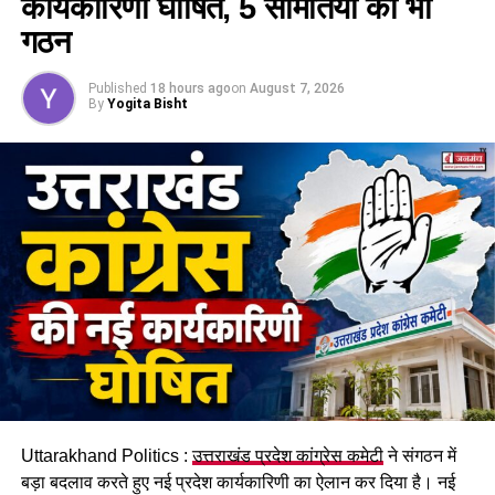
कार्यकारिणी घोषित, 5 समितियों का भी
32 चेहरे रेड जोन में, कट सकता है कई का
गठन
टिकट !
Published
18 hours ago
on
August 7, 2026
By
Yogita Bisht
पार्टी के विश्वत सूत्रों से मिली जानकारी के मुताबिक
उत्तराखंड
के दो तिहाई
विधायकों का अगले विधानसभा चुनाव में टिकट कट सकता है। पार्टी और
संघ की ओर से राज्य में अपने हिस्से की सभी 47 सीटों पर कराए गए
आंतरिक सर्वे में 32 विधायकों के खिलाफ स्थानीय स्तर पर गहरी नाराजगी
की बात सामने आई है।
रिपोर्ट के मुताबिक लोग विधायकों से बेहद नाराज हैं। वो मानते हैं कि भाजपा
के दस साल के शासन में विकास के कई कार्य हुए हैं। लेकिन कई ऐसे काम हैं
जिनके वो आवाज उठाते रहे लेकिन उस पर कार्रवाई नहीं हुई। आंतरिक
कलह, कुछ स्तरों पर प्रशासनिक ढिलाई, युवाओं में नाराजगी की भी बात
सामने आई है। बीते कुछ समय में सोशल मीडिया पर भी इस तरीके के कई
मामले सामने आए हैं।
Uttarakhand Politics :
उत्तराखंड प्रदेश कांग्रेस कमेटी
ने संगठन में
बड़ा बदलाव करते हुए नई प्रदेश कार्यकारिणी का ऐलान कर दिया है। नई