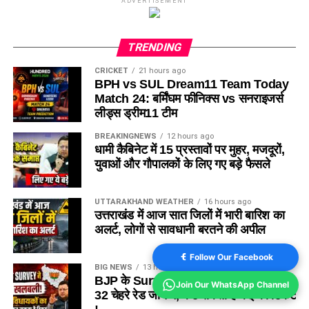
ADVERTISEMENT
TRENDING
CRICKET
21 hours ago
BPH vs SUL Dream11 Team Today
Match 24: बर्मिंघम फीनिक्स vs सनराइजर्स
लीड्स ड्रीम11 टीम
BREAKINGNEWS
12 hours ago
धामी कैबिनेट में 15 प्रस्तावों पर मुहर, मजदूरों,
युवाओं और गौपालकों के लिए गए बड़े फैसले
UTTARAKHAND WEATHER
16 hours ago
उत्तराखंड में आज सात जिलों में भारी बारिश का
अलर्ट, लोगों से सावधानी बरतने की अपील
Follow Our Facebook
BIG NEWS
13 hours ago
BJP के Survey ने खोली विधायकों की पोल,
Join Our WhatsApp Channel
32 चेहरे रेड जोन में, कट सकता है कई का टिकट