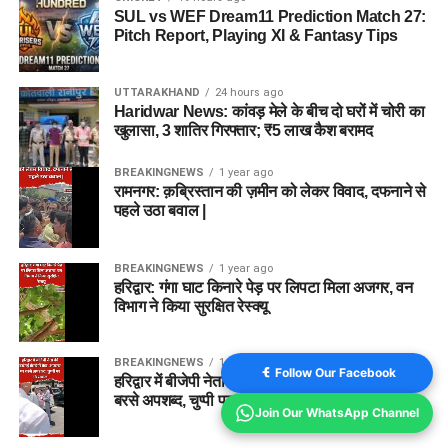
SUL vs WEF Dream11 Prediction Match 27:
Pitch Report, Playing XI & Fantasy Tips
UTTARAKHAND
24 hours ago
Haridwar News: कांवड़ मेले के बीच दो घरों में चोरी का
खुलासा, 3 शातिर गिरफ्तार; ₹5 लाख कैश बरामद
BREAKINGNEWS
1 year ago
रामनगर: क़ब्रिस्तान की ज़मीन को लेकर विवाद, दफनाने से
पहले उठा बवाल |
BREAKINGNEWS
1 year ago
हरिद्वार: गंगा घाट किनारे पेड़ पर लिपटा मिला अजगर, वन
विभाग ने किया सुरक्षित रेस्क्यू
BREAKINGNEWS
1 year ago
Follow Our Facebook
हरिद्वार में बीजेपी नेता की दबंगई कैमरे में कैद, अफसर पर
बरसे अपशब्द, चुप्पी पर उठे सवाल
Join Our WhatsApp Channel