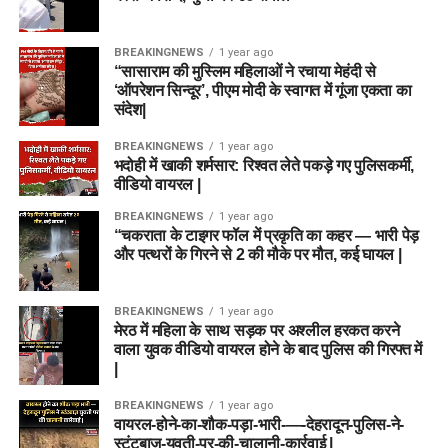
BREAKINGNEWS
1 year ago
“सासाराम की मुस्लिम महिलाओं ने रचाया मेहंदी से
‘ऑपरेशन सिन्दूर’, पीएम मोदी के स्वागत में गूंजा एकता का
संदेश|
BREAKINGNEWS
1 year ago
भदोही में खाकी शर्मसार: रिश्वत लेते पकड़े गए पुलिसकर्मी,
वीडियो वायरल |
BREAKINGNEWS
1 year ago
“चकराता के टाइगर फॉल में प्रकृति का कहर — भारी पेड़
और पत्थरों के गिरने से 2 की मौके पर मौत, कई घायल |
BREAKINGNEWS
1 year ago
मेरठ में महिला के साथ सड़क पर अश्लील हरकत करने
वाला युवक वीडियो वायरल होने के बाद पुलिस की गिरफ्त में
|
BREAKINGNEWS
1 year ago
वायरल-होने-का-शौक-पड़ा-भारी-—-देहरादून-पुलिस-ने-
स्टंटबाज़-युवती-पर-की-चालानी-कार्रवाई |