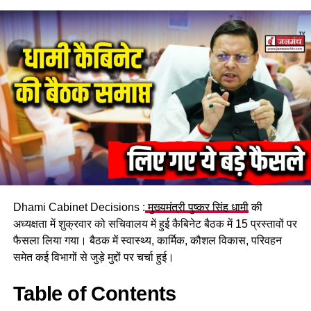
इंस्टाग्राम हैंडल पर हैं 9 मिलियन से भी
ज्यादा फॉलोवर्स
देखते ही देखते अब
कॉकरोच जनता पार्टी
के इंस्टाग्राम हैंडल (cockroach
janata party instagram account) पर 9 मिलियन से भी ज्यादा
फॉलोवर्स हो गए हैं और यह आंकड़ा लगातार बढ़ता जा रहा है. वहीं, दूसरी
ओर अगर भाजपा की बात करें तो इंस्टाग्राम पर बीजेपी के 87 लाख और
Dhami Cabinet Decisions :
मुख्यमंत्री पुष्कर सिंह धामी
की
कांग्रेस के 1.32 करोड़ फॉलोअर हैं।
अध्यक्षता में शुक्रवार को सचिवालय में हुई कैबिनेट बैठक में 15 प्रस्तावों पर
फैसला लिया गया। बैठक में स्वास्थ्य, कार्मिक, कौशल विकास, परिवहन
किसने बनाई cockroach janata
समेत कई विभागों से जुड़े मुद्दों पर चर्चा हुई।
party ?
Table of Contents
अब बात करते हैं कि आखिर ये पार्टी किसने बनाई – तो आपको बता दें कि