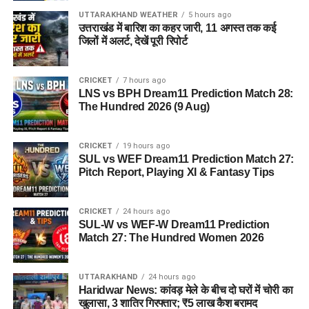
UTTARAKHAND WEATHER
5 hours ago
उत्तराखंड में बारिश का कहर जारी, 11 अगस्त तक कई
राज्य आपदा प्रबंधन तंत्र और जिला प्रशासन को संवेदनशील इलाकों में
जिलों में अलर्ट, देखें पूरी रिपोर्ट
सतर्क रहने के निर्देश दिए गए हैं। साथ ही भूस्खलन संभावित क्षेत्रों पर
लगातार निगरानी रखी जा रही है, ताकि किसी भी आपात स्थिति से समय
CRICKET
7 hours ago
रहते निपटा जा सके।
LNS vs BPH Dream11 Prediction Match 28:
The Hundred 2026 (9 Aug)
मौसम विभाग और प्रशासन की ताजा
एडवाइजरी देखने की अपील
CRICKET
19 hours ago
SUL vs WEF Dream11 Prediction Match 27:
Pitch Report, Playing XI & Fantasy Tips
प्रशासन ने चारधाम यात्रा पर जाने वाले श्रद्धालुओं और अन्य यात्रियों से
अपील की है कि वे यात्रा शुरू करने से पहले मौसम विभाग और प्रशासन की
ताजा एडवाइजरी जरूर देखें। जब तक मौसम अनुकूल नहीं हो जाता, तब
CRICKET
24 hours ago
SUL-W vs WEF-W Dream11 Prediction
तक अनावश्यक यात्रा से बचें और केवल आधिकारिक सूचना के आधार पर
Match 27: The Hundred Women 2026
ही आगे की योजना बनाएं।
UTTARAKHAND
24 hours ago
Haridwar News: कांवड़ मेले के बीच दो घरों में चोरी का
खुलासा, 3 शातिर गिरफ्तार; ₹5 लाख कैश बरामद