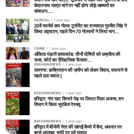
केदारनाथ यात्रा मार्ग पर नहीं होगा घोड़े-खच्चरों का
संचालन….
NAINITAL
1 year ago
20वें गवर्नर्स कप गोल्फ टूर्नामेंट का राज्यपाल गुरमीत सिंह ने
किया उद्घाटन, पहले दिन 70 गोल्फरों ने लिया भाग…
CRIME
1 year ago
अंकिता भंडारी हत्याकांड: तीनों दोषियों को उम्रकैद की
सजा, कोर्ट का ऐतिहासिक फैसला…
BREAKINGNEWS
1 year ago
रामनगर: क़ब्रिस्तान की ज़मीन को लेकर विवाद, दफनाने से
पहले उठा बवाल |
BREAKINGNEWS
1 year ago
हरिद्वार: गंगा घाट किनारे पेड़ पर लिपटा मिला अजगर, वन
विभाग ने किया सुरक्षित रेस्क्यू
BREAKINGNEWS
1 year ago
हरिद्वार में बीजेपी नेता की दबंगई कैमरे में कैद, अफसर पर
बरसे अपशब्द, चुप्पी पर उठे सवाल