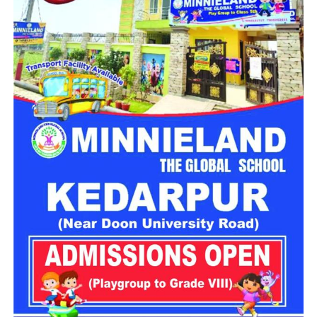
स्थगित
चारधाम यात्रा मार्ग पर विभिन्न स्थानों पर भूस्खलन होने से आवाजाही
प्रभावित हुई है। इन्हीं परिस्थितियों को देखते हुए गढ़वाल आयुक्त आनंद
स्वरूप ने 28 और 29 जुलाई को यात्रा स्थगित करने के निर्देश जारी किए
हैं। प्रशासन का कहना है कि मौसम की स्थिति सामान्य होने और मार्ग पूरी
तरह सुरक्षित होने के बाद ही यात्रा दोबारा शुरू करने पर फैसला लिया
जाएगा।
लगातार हो रही बारिश ने बढ़ाई परेशानी
राज्य के कई जिलों में बारिश का प्रभाव लगातार बना हुआ है। मौसम विभाग
के अनुसार उत्तरकाशी, देहरादून, टिहरी, रुद्रप्रयाग, चमोली, ऊधम सिंह
नगर, बागेश्वर, पिथौरागढ़ और नैनीताल में भारी से बहुत भारी वर्षा होने की
संभावना है। इसके अलावा कुछ क्षेत्रों में तेज गर्जना, बिजली गिरने और
अचानक बाढ़ जैसी परिस्थितियां भी बन सकती हैं।