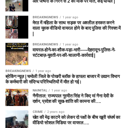
और पत्थरों के गिरने से 2 की मौके पर मौत, कई घायल |
BREAKINGNEWS
1 year ago
मेरठ में महिला के साथ सड़क पर अश्लील हरकत करने
वाला युवक वीडियो वायरल होने के बाद पुलिस की गिरफ्त में
|
BREAKINGNEWS
1 year ago
वायरल-होने-का-शौक-पड़ा-भारी-—-देहरादून-पुलिस-ने-
स्टंटबाज़-युवती-पर-की-चालानी-कार्रवाई |
BREAKINGNEWS
1 year ago
ब्रेकिंग न्यूज़ | चमोली जिले के पोखरी ब्लॉक के हापला बाजार में उद्यान विभाग
के कर्मचारी की संदिग्ध परिस्थितियों में मौत हो गई।
NAINITAL
1 year ago
नैनीताल: राज्यपाल गुरमीत सिंह ने किए मां नैना देवी के
दर्शन, प्रदेश की सुख-शांति की कामना की….
CRIME
2 years ago
खेत की मेढ़ काटने को लेकर दो पक्षों के बीच खूनी संघर्ष का
वीडियो सोशल मिडिया पर वायरल….