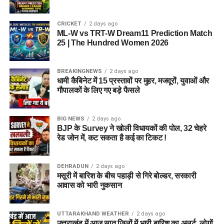
5 एकड़ जमीन की हो रही है तलाश
CRICKET
2 days ago
आलंबन गांव विकसित करने के लिए करीब 5 एकड़ जमीन की आवश्यकता
ML-W vs TRT-W Dream11 Prediction Match
बताई गई है। विभाग की पहली प्राथमिकता देहरादून जिले या उसके
25 | The Hundred Women 2026
आसपास जमीन तलाशने की थी, लेकिन फिलहाल उपयुक्त जमीन उपलब्ध
नहीं हो पाई है। अब विभाग की ओर से हरिद्वार और आसपास के क्षेत्रों में
BREAKINGNEWS
2 days ago
जमीन की तलाश की जा रही है। अधिकारियों को उम्मीद है कि हरिद्वार में
धामी कैबिनेट में 15 प्रस्तावों पर मुहर, मजदूरों, युवाओं और
इसके लिए उपयुक्त जमीन मिल सकती है।
गौपालकों के लिए गए बड़े फैसले
इसके अलावा उत्तरकाशी जिले के चिन्यालीसौड़ में भी एक जमीन को लेकर
BIG NEWS
2 days ago
संभावनाएं देखी जा रही हैं। विभाग यह जांच कर रहा है कि वहां की जमीन
BJP के Survey ने खोली विधायकों की पोल, 32 चेहरे
और परिस्थितियां आलंबन गांव के निर्माण के लिए उपयुक्त हैं या नहीं।
रेड जोन में, कट सकता है कई का टिकट !
महिलाओं और बच्चों को मिलेगा नया जीवन
DEHRADUN
2 days ago
मसूरी में बारिश के बीच पहाड़ी से गिरे बोल्डर, सरकारी
आलंबन गांव की यह योजना सिर्फ एक नया भवन या परिसर तैयार करने की
आवास को भारी नुकसान
कवायद नहीं है, बल्कि नारी निकेतन में रहने वाली महिलाओं और बच्चों के
प्रति सोच में बदलाव की कोशिश भी है।
UTTARAKHAND WEATHER
2 days ago
उत्तराखंड में आज सात जिलों में भारी बारिश का अलर्ट, लोगों