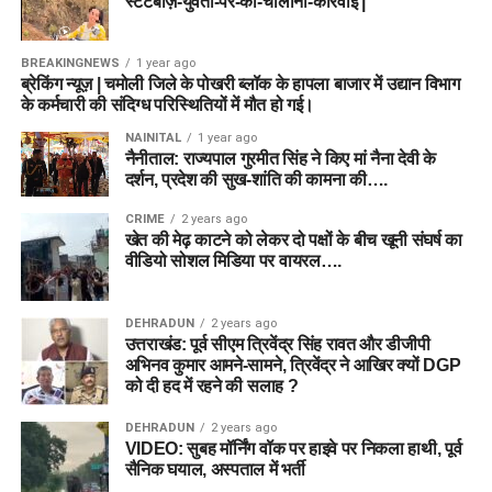
स्टंटबाज़-युवती-पर-की-चालानी-कार्रवाई |
BREAKINGNEWS
1 year ago
ब्रेकिंग न्यूज़ | चमोली जिले के पोखरी ब्लॉक के हापला बाजार में उद्यान विभाग
के कर्मचारी की संदिग्ध परिस्थितियों में मौत हो गई।
NAINITAL
1 year ago
नैनीताल: राज्यपाल गुरमीत सिंह ने किए मां नैना देवी के
दर्शन, प्रदेश की सुख-शांति की कामना की….
CRIME
2 years ago
खेत की मेढ़ काटने को लेकर दो पक्षों के बीच खूनी संघर्ष का
वीडियो सोशल मिडिया पर वायरल….
DEHRADUN
2 years ago
उत्तराखंड: पूर्व सीएम त्रिवेंद्र सिंह रावत और डीजीपी
अभिनव कुमार आमने-सामने, त्रिवेंद्र ने आखिर क्यों DGP
को दी हद में रहने की सलाह ?
DEHRADUN
2 years ago
VIDEO: सुबह मॉर्निंग वॉक पर हाइवे पर निकला हाथी, पूर्व
सैनिक घयाल, अस्पताल में भर्ती