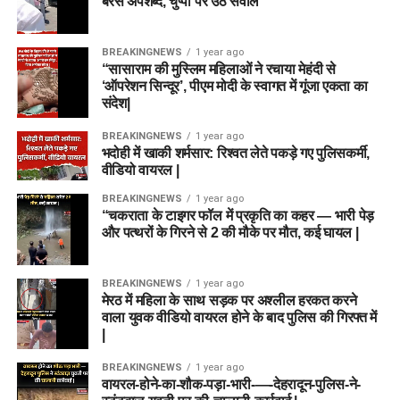
बरसे अपशब्द, चुप्पी पर उठे सवाल
BREAKINGNEWS
1 year ago
“सासाराम की मुस्लिम महिलाओं ने रचाया मेहंदी से
‘ऑपरेशन सिन्दूर’, पीएम मोदी के स्वागत में गूंजा एकता का
संदेश|
BREAKINGNEWS
1 year ago
भदोही में खाकी शर्मसार: रिश्वत लेते पकड़े गए पुलिसकर्मी,
वीडियो वायरल |
BREAKINGNEWS
1 year ago
“चकराता के टाइगर फॉल में प्रकृति का कहर — भारी पेड़
और पत्थरों के गिरने से 2 की मौके पर मौत, कई घायल |
BREAKINGNEWS
1 year ago
मेरठ में महिला के साथ सड़क पर अश्लील हरकत करने
वाला युवक वीडियो वायरल होने के बाद पुलिस की गिरफ्त में
|
BREAKINGNEWS
1 year ago
वायरल-होने-का-शौक-पड़ा-भारी-—-देहरादून-पुलिस-ने-