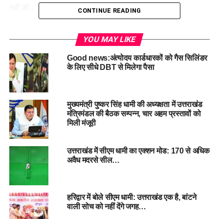
नहीं की।
CONTINUE READING
उन्होंने यह भी कहा कि आज जब कांग्रेस लोकतंत्र की दुहाई देती है, तो
YOU MAY LIKE
इतिहास हमें याद दिलाता है कि जिन हाथों ने कभी संविधान की आत्मा को
कुचला था, वे आज भी सत्ता की खातिर किसी भी हद तक जा सकते हैं।
Good news:अंत्योदय कार्डधारकों को गैस सिलिंडर
मुख्यमंत्री पुष्कर सिंह धामी ने जनता से आग्रह किया कि लोकतंत्र की रक्षा
के लिए सीधे DBT से मिलेगा पैसा
केवल इतिहास को याद रखने से नहीं, बल्कि सतर्कता और सच को स्वीकार
करने से ही संभव है।
मुख्यमंत्री पुष्कर सिंह धामी की अध्यक्षता में उत्तराखंड
मंत्रिमंडल की बैठक सम्पन्न, चार अहम प्रस्तावों को
मिली मंजूरी
उत्तराखंड में सीएम धामी का एक्शन मोड: 170 से अधिक
#Emergency1975 #PushkarSinghDhami
अवैध मदरसे सील…
#AttackonDemocracy #Emergency1975
#SamvidhanHatyaDiwas
हरिद्वार में बोले सीएम धामी: उत्तराखंड एक है, बांटने
RELATED TOPICS:
ATTACKONDEMOCRACY
वाली सोच को नहीं देंगे जगह…
EMERGENCY1975
PUSHKARSINGHDHAMI
SAMVIDHANHATYADIWAS