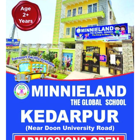
मिलेगा परिवार जैसा घर!
महिला सशक्तिकरण एवं बाल विकास विभाग की ओर से इसके लिए ‘आलंबन
गांव’ विकसित करने की योजना तैयार की जा रही है। इस योजना का उद्देश्य
नारी निकेतन में रहने वाली महिलाओं और बच्चों को सुरक्षित माहौल के साथ-
साथ घर जैसा अपनापन और स्वतंत्रता देना है।
उत्तराखंड में बन रहा ‘आलंबन गांव’
महिला सशक्तिकरण एवं बाल विकास विभाग
के निदेशक आईएएस बंशीलाल
राणा के मुताबिक, नारी निकेतन में आने वाली कई महिलाएं और बच्चे खुद को
एक बंद संस्थान या जेल जैसी जगह पर महसूस करते हैं। यही वजह है कि
कई बार बच्चे वहां से निकलने या भागने की कोशिश तक करने लगते हैं।
इसी समस्या को ध्यान में रखते हुए विभाग अब ऐसा इंफ्रास्ट्रक्चर तैयार
करने की दिशा में काम कर रहा है, जहां रहने वाले लोगों को संस्थागत माहौल
के बजाय परिवार जैसा वातावरण मिल सके।
16 घरों में मिलेगा परिवार जैसा माहौल