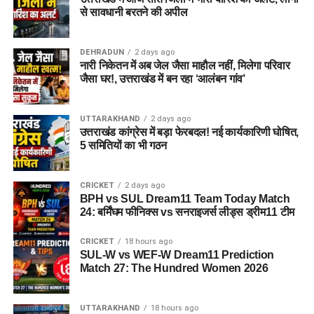
अगर यह योजना धरातल पर उतरती है तो संस्थागत जीवन की जगह उन्हें
से सावधानी बरतने की अपील
परिवार जैसा माहौल, बेहतर स्वतंत्रता और सामाजिक वातावरण मिल
सकेगा। इससे बच्चों और महिलाओं के मानसिक और सामाजिक विकास में
भी मदद मिलने की उम्मीद है।
DEHRADUN
2 days ago
नारी निकेतन में अब जेल जैसा माहौल नहीं, मिलेगा परिवार
जैसा घर!, उत्तराखंड में बन रहा ‘आलंबन गांव’
UTTARAKHAND
2 days ago
उत्तराखंड कांग्रेस में बड़ा फेरबदल! नई कार्यकारिणी घोषित,
5 समितियों का भी गठन
CRICKET
2 days ago
BPH vs SUL Dream11 Team Today Match
24: बर्मिंघम फीनिक्स vs सनराइजर्स लीड्स ड्रीम11 टीम
CRICKET
18 hours ago
SUL-W vs WEF-W Dream11 Prediction
Match 27: The Hundred Women 2026
UTTARAKHAND
18 hours ago