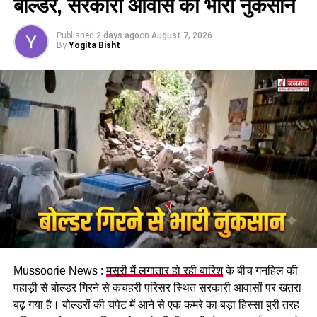
बोल्डर, सरकारी आवास को भारी नुकसान
इसके तहत श्रमिकों को हर महीने की 7 तारीख तक वेतन देना
होगा। पुरुष और महिला कर्मचारियों को समान काम के लिए समान
Published
2 days ago
on
August 7, 2026
मजदूरी का प्रावधान भी किया गया है।
By
Yogita Bisht
पढ़े धामी कैबिनेट के प्रमुख फैसले
Mussoorie News :
मसूरी में लगातार हो रही बारिश
के बीच गनहिल की
GST संशोधित अध्यादेश को मंजूरी।
पहाड़ी से बोल्डर गिरने से कचहरी परिसर स्थित सरकारी आवासों पर खतरा
नैनीताल हाईकोर्ट के लिए हल्द्वानी गौलापार में 30 हेक्टेयर जमीन
बढ़ गया है। बोल्डरों की चपेट में आने से एक कमरे का बड़ा हिस्सा बुरी तरह