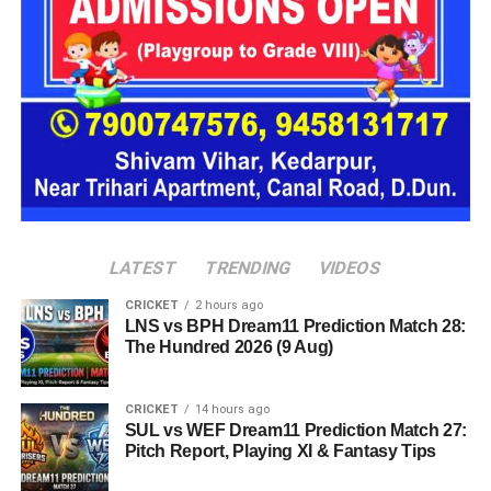
प्रस्तावित आलंबन गांव में कॉटेज और छोटे घर विकसित किए जाएंगे। यहां
एक परिवार की तर्ज पर लोगों को रखा जाएगा। योजना के मुताबिक, एक
यूनिट में करीब दो महिलाएं, चार बच्चे और एक किशोरी को शामिल किया
जाएगा। इस तरह उन्हें एक परिवार की तरह साथ रहने का अवसर मिलेगा।
हर यूनिट में अलग किचन जैसी सुविधाएं भी होंगी, ताकि वहां रहने वाली
महिलाओं और बच्चों को रोजमर्रा के जीवन में ज्यादा स्वतंत्रता और जिम्मेदारी
का अनुभव हो सके। प्रस्तावित परिसर में कुल 16 घर विकसित किए
जाएंगे, जिनमें करीब 88 लोगों के रहने की व्यवस्था होगी।
LATEST
TRENDING
VIDEOS
CRICKET
2 hours ago
LNS vs BPH Dream11 Prediction Match 28:
The Hundred 2026 (9 Aug)
CRICKET
14 hours ago
SUL vs WEF Dream11 Prediction Match 27:
Pitch Report, Playing XI & Fantasy Tips