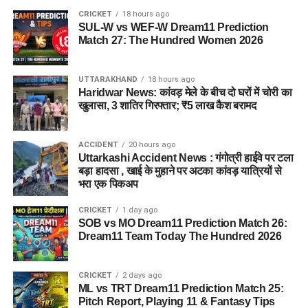
CRICKET
18 hours ago
SUL-W vs WEF-W Dream11 Prediction
Match 27: The Hundred Women 2026
जेल नहीं, रेजिडेंशियल कॉम्प्लेक्स जैसा
होगा माहौल
UTTARAKHAND
18 hours ago
Haridwar News: कांवड़ मेले के बीच दो घरों में चोरी का
आलंबन गांव की सबसे खास बात यही होगी कि यहां रहने वाली महिलाओं
खुलासा, 3 शातिर गिरफ्तार; ₹5 लाख कैश बरामद
और बच्चों को यह महसूस न हो कि वे किसी जेल या बंद संस्थान में रह रहे
हैं। इसके बजाय पूरा परिसर एक रेजिडेंशियल कॉम्प्लेक्स की तरह विकसित
ACCIDENT
20 hours ago
किया जाएगा, जहां सुरक्षा के साथ रहने, पढ़ाई, दैनिक जीवन और सामाजिक
Uttarkashi Accident News : गंगोत्री हाईवे पर टला
विकास से जुड़ी सुविधाएं उपलब्ध होंगी।
बड़ा हादसा , खाई के मुहाने पर अटका कांवड़ यात्रियों से
भरा एक पिकअप
परिसर को आधुनिक सुविधाओं से लैस करने की योजना है। यहां आंगनबाड़ी
CRICKET
1 day ago
केंद्र भी खोले जाएंगे। जरूरत पड़ने पर प्राथमिक विद्यालय की सुविधा भी
SOB vs MO Dream11 Prediction Match 26:
उपलब्ध कराई जा सकती है। इस पहल का मकसद सिर्फ महिलाओं और
Dream11 Team Today The Hundred 2026
बच्चों को रहने की जगह देना नहीं, बल्कि उन्हें ऐसा वातावरण उपलब्ध कराना
है, जहां वे खुद को सुरक्षित, सम्मानित और परिवार का हिस्सा महसूस कर
CRICKET
2 days ago
सकें।
ML vs TRT Dream11 Prediction Match 25:
Pitch Report, Playing 11 & Fantasy Tips