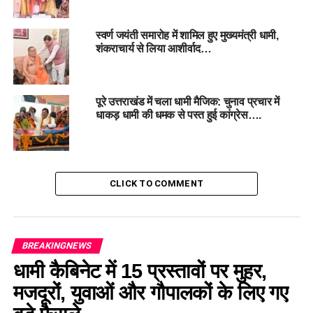
UP NEXT
स्वर्ण जयंती समारोह में शामिल हुए मुख्यमंत्री धामी,
मुख्यमंत्री पुष्कर सिंह धामी की अध्यक्षता में उत्तराखंड मंत्रिमंडल की
शंकराचार्य से लिया आशीर्वाद…
बैठक सम्पन्न, चार अहम प्रस्तावों को मिली मंजूरी
DON'T MISS
टिहरी में मां ने गुलदार से भिड़कर बचाई बेटे की जान
पूरे उत्तराखंड में चला धामी मैजिक: चुनाव प्रचार में
धाकड़ धामी की धमक से पस्त हुई कांग्रेस….
CLICK TO COMMENT
BREAKINGNEWS
धामी कैबिनेट में 15 प्रस्तावों पर मुहर,
मजदूरों, युवाओं और गौपालकों के लिए गए